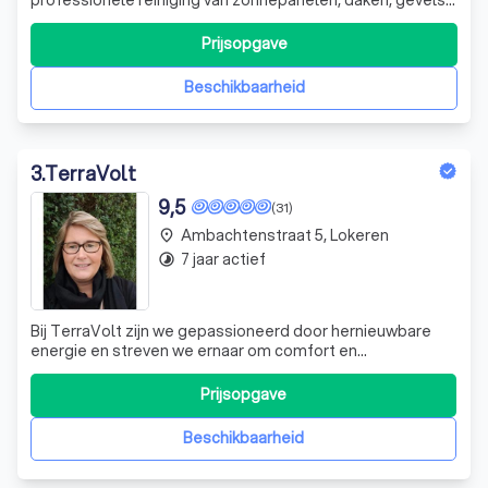
en opritten – snel, veilig en tot in de puntjes verzorgd.
Prijsopgave
Beschikbaarheid
3
.
TerraVolt
9,5
(31)
Ambachtenstraat 5, Lokeren
place
7 jaar actief
timelapse
Bij TerraVolt zijn we gepassioneerd door hernieuwbare
energie en streven we ernaar om comfort en
duurzaamheid te combineren in elke woning en kantoor.
Prijsopgave
Beschikbaarheid