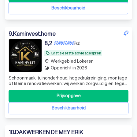
nog veel meer kunt u bij B
Beschikbaarheid
9
.
Kaminvest.home
8,2
(2)
Gratis eerste adviesgesprek
local_offer
Werkgebied Lokeren
place
Opgericht in 2026
timelapse
Schoonmaak, tuinonderhoud, hogedrukreiniging, montage
of kleine renovatiewerken: wij werken zorgvuldig en tegen
een eerlijke prijs. Eén aanspreekpunt voor al uw klussen,
groot of klein.
Prijsopgave
Beschikbaarheid
10
.
DAKWERKEN DE MEY ERIK