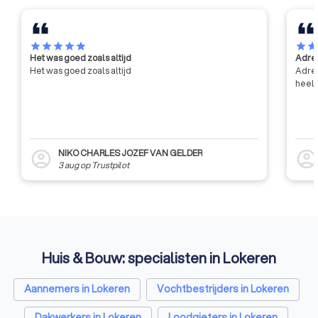
met name door middel van
contractonderzoek op aanvraag
van de industrie en de overheid.
star
star
star
star
star
star
sta
Het was goed zoals altijd
Adres
Het was goed zoals altijd
Adres
heel 
NIKO CHARLES JOZEF VAN GELDER
account_circle
account_circl
3 aug
op
Trustpilot
Huis & Bouw: specialisten in Lokeren
Aannemers in Lokeren
Vochtbestrijders in Lokeren
Dakwerkers in Lokeren
Loodgieters in Lokeren