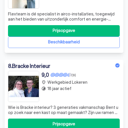
Flexteam is dé specialist in airco-installaties, toegewijd
aan het bieden van uitzonderlijk comfort en energie-
efficiënte oplossingen voor zowel particuliere als
zakelijke klanten. Met jarenlange ervaring en een passie
Prijsopgave
voor perfectie, garanderen wij hoogwaardige installaties
die naadloos aansluiten
Beschikbaarheid
8
.
Bracke Interieur
9,0
(9)
Werkgebied Lokeren
place
18 jaar actief
timelapse
Wie is Bracke interieur? 3 generaties vakmanschap Bent u
op zoek naar een kast op maat gemaakt? Zijn uw ramen of
deuren nodig aan vervanging toe? Wenst u een nieuwe
trap of wilt u een zolderkamer renoveren met gyproc,
Prijsopgave
laminaat en kasten onder het schuine dak? Voor dat en