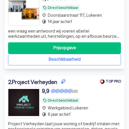
Direct beschikbaar
local_offer
Doorslaarstraat 117, Lokeren
place
14 jaar actief
timelapse
een vraag een antwoord wij voeren allerlei
werkzaamheden uit, herstellingen, op en afbouw beurzen
congressen en festivals, leveren en opbouwen kleine
standen en popups, bestickering en veel meer
Prijsopgave
Beschikbaarheid
2
.
Project Verheyden
TOP PRO
9,9
(22)
Direct beschikbaar
local_offer
Werkgebied Lokeren
place
6 jaar actief
timelapse
Project Verheyden laat jouw woning of bedrijf stralen met
professionele reiniging van zonnepanelen, daken, gevels