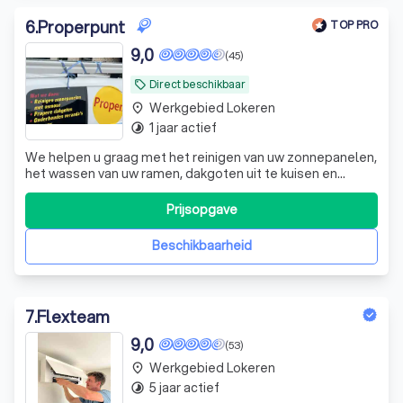
6
.
Properpunt
TOP PRO
9,0
(45)
Direct beschikbaar
local_offer
Werkgebied Lokeren
place
1 jaar actief
timelapse
We helpen u graag met het reinigen van uw zonnepanelen,
het wassen van uw ramen, dakgoten uit te kuisen en
afwassen en terras overkappingen.
Prijsopgave
Beschikbaarheid
7
.
Flexteam
9,0
(53)
Werkgebied Lokeren
place
5 jaar actief
timelapse