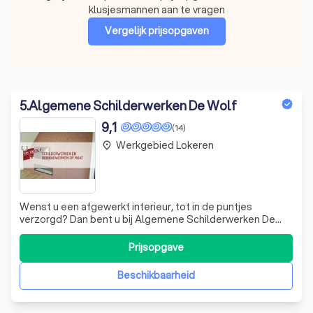
klusjesmannen aan te vragen
Vergelijk prijsopgaven
5
.
Algemene Schilderwerken De Wolf
9,1
(14)
Werkgebied Lokeren
place
Wenst u een afgewerkt interieur, tot in de puntjes
verzorgd? Dan bent u bij Algemene Schilderwerken De
Wolf aan het juiste adres. Ik verzorg niet alleen schilder-
en behangwerken, maar ook vloerbekleding,
Prijsopgave
raamdecoratie, sierlijsten en plinten. Tijdens een
huisbezoek bespreken we samen welke kleuren
Beschikbaarheid