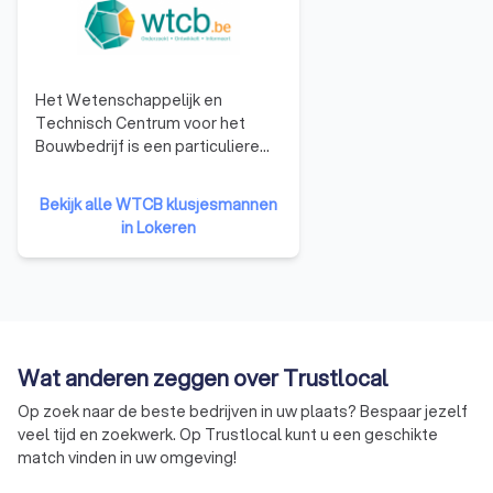
Het Wetenschappelijk en
Technisch Centrum voor het
Bouwbedrijf is een particuliere
onderzoeksinstelling, opgericht
in 1960 om het toegepaste
Bekijk alle WTCB klusjesmannen
onderzoek in de industrie te
in Lokeren
bevorderen en zo het
concurrentievermogen te
verhogen. Het WCTB heeft als
doelen: het verrichten van
wetenschappelijk en technisch
onderzoek voor zijn leden, het
Wat anderen zeggen over Trustlocal
verlenen van technische
voorlichting, bijstand en advies
Op zoek naar de beste bedrijven in uw plaats? Bespaar jezelf
aan zijn leden, en het bijdragen
veel tijd en zoekwerk. Op Trustlocal kunt u een geschikte
tot de algemene innovatie en
match vinden in uw omgeving!
ontwikkeling in de bouwsector,