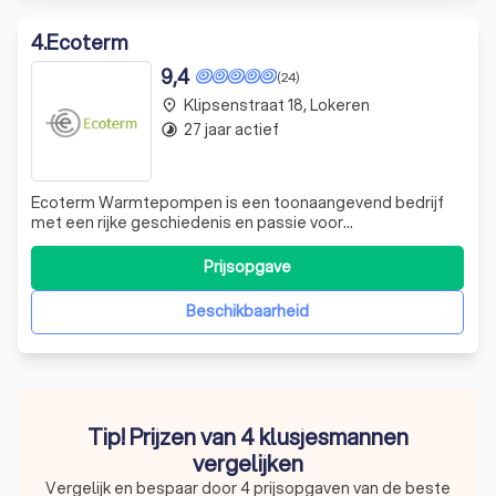
4
.
Ecoterm
9,4
(24)
Klipsenstraat 18, Lokeren
place
27 jaar actief
timelapse
Ecoterm Warmtepompen is een toonaangevend bedrijf
met een rijke geschiedenis en passie voor
warmtepompen. Onze oprichter, Luc Van de Velde, begon
zijn reis in de jaren '70 en heeft sindsdien een sterke
Prijsopgave
reputatie opgebouwd op het gebied van betrouwbaarheid
en expertise. Wij zijn gespecialiseerd in he
Beschikbaarheid
Tip! Prijzen van 4 klusjesmannen
vergelijken
Vergelijk en bespaar door 4 prijsopgaven van de beste