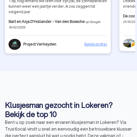
Top, nog iemand die leeft voor zijn job, de zonnepanelen
Uitstek
kunnen weer een jaartje verder, ik zou zeggen tot
vriendel
volgend jaar
De cock
Bart en Anja D'Hollander - Van den Bossche
op Google
01/10/20
16/02/2026
Project Verheyden
Bekijk profiel
Klusjesman gezocht in Lokeren?
Bekijk de top 10
Bent u op zoek naar een ervaren klusjesman in Lokeren? Via
Trustlocal vindt u snel en eenvoudig een betrouwbare klusser
die perfect aansluit bij wat u nodig hebt. Deze vakman of -