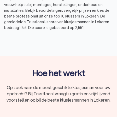
vrouw helpt u bij montages, herstellingen, onderhoud en
installaties. Bekijk beoordelingen, vergelijk prijzen en kies de
beste professional uit onze top 10 klussers in Lokeren. De
gemiddelde Trustlocal-score van klusjesmannen in Lokeren
bedraagt 8.5. Die score is gebaseerd op 2,551
klantbeoordelingen, ervaring én is volledig onafhankelijk. Zo
maakt u altijd een doordachte keuze.
Wat doet een klusbedrijf?
Een klusbedrijf in Lokeren pakt allerlei klussen aan, in en rond
uw woning of bedrijf. Van een kleine herstelling tot een
Hoe het werkt
grotere verbouwing: een ervaren klusser in Lokeren weet waar
hij mee bezig is en werkt met de nodige vakkennis.
U kunt een klusjesman zoeken voor onder andere:
Op zoek naar de meest geschikte klusjesman voor uw
Herstellingen: schade aan muren, vloeren, deuren en
opdracht? Bij Trustlocal vraagt u gratis en vrijblijvend
andere onderdelen van uw woning herstellen
Installaties: verlichting, sanitair, keukentoestellen en
voorstellen op bij de beste klusjesmannen in Lokeren.
andere voorzieningen aansluiten
Montages: meubels, kasten en keukens in elkaar zetten
of ophangen