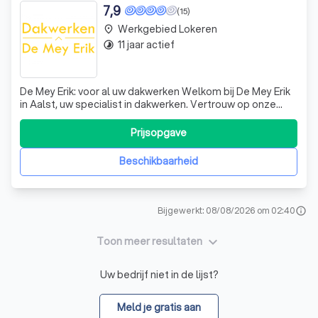
7,9
(15)
Werkgebied Lokeren
place
11 jaar actief
timelapse
De Mey Erik: voor al uw dakwerken Welkom bij De Mey Erik
in Aalst, uw specialist in dakwerken. Vertrouw op onze
jarenlange ervaring voor een keurige aflevering van
allerhande dakwerken voor hellende en platte daken, van
Prijsopgave
dakrenovaties tot herstellingen. Wij gebruiken uitsluitend
kwalitatieve materia
Beschikbaarheid
Bijgewerkt: 08/08/2026 om 02:40
info
keyboard_arrow_down
Toon meer resultaten
Uw bedrijf niet in de lijst?
Meld je gratis aan