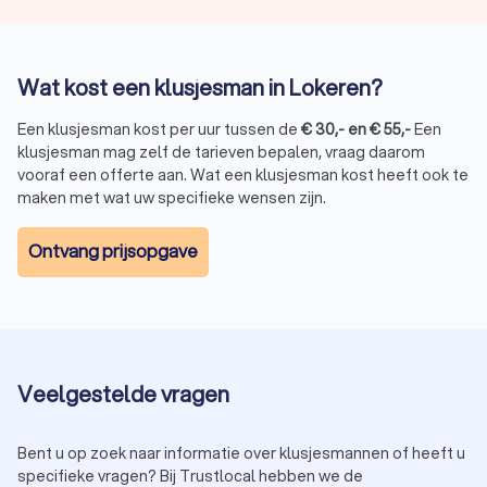
Voordelen van Trustlocal:
Echte klantreviews: meer dan 2,551 eerlijke
beoordelingen over kwaliteit en service
Offertes vergelijken: kies uit drie à vier verschillende
klussers in Lokeren
Wat kost een klusjesman in Lokeren?
Duidelijke prijsafspraken: een transparante offerte
zonder kleine lettertjes
Een klusjesman kost per uur tussen de
€
30
,-
en
€
55
,-
Een
Alleen betrouwbare bedrijven: voldoet een bedrijf niet
klusjesman mag zelf de tarieven bepalen, vraag daarom
meer aan onze eisen? Dan verwijderen we het van het
vooraf een offerte aan. Wat een klusjesman kost heeft ook te
platform
maken met wat uw specifieke wensen zijn.
Klussers gezocht in Lokeren? Of u nu één klusje wilt laten
uitvoeren of op zoek bent naar een vakman voor meerdere
Ontvang prijsopgave
projecten: bij Trustlocal zit u goed. Vraag vrijblijvend offertes
aan, vergelijk en laat uw klus uitvoeren aan een eerlijke prijs.
Veelgestelde vragen
Bent u op zoek naar informatie over klusjesmannen of heeft u
specifieke vragen? Bij Trustlocal hebben we de