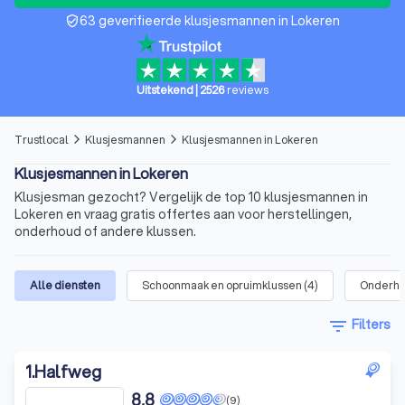
63 geverifieerde klusjesmannen in Lokeren
verified_user
Uitstekend
|
2526
reviews
Trustlocal
Klusjesmannen
Klusjesmannen in Lokeren
arrow_forward_ios
arrow_forward_ios
Klusjesmannen in Lokeren
Klusjesman gezocht? Vergelijk de top 10 klusjesmannen in
Lokeren en vraag gratis offertes aan voor herstellingen,
onderhoud of andere klussen.
Alle diensten
Schoonmaak en opruimklussen
(
4
)
Onderh
filter_list
Filters
1
.
Halfweg
8,8
(9)