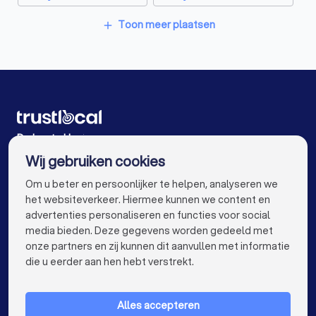
Klusjesmannen in Bornem
Klusjesmannen in Aalst
Toon meer plaatsen
add
Klusjesmannen in Gent
Klusjesmannen in Antwerpen
Klusjesmannen in Brugge
Klusjesmannen in Leuven
Klusjesmannen in Mechelen
De beste klusjesmannen voor u
Wij gebruiken cookies
Klusjesmannen in Kortrijk
Klusjesmannen in Hasselt
info@trustlocal.be
Om u beter en persoonlijker te helpen, analyseren we
Klusjesmannen in Sint-Niklaas
het websiteverkeer. Hiermee kunnen we content en
advertenties personaliseren en functies voor social
Klusjesmannen in Genk
media bieden. Deze gegevens worden gedeeld met
onze partners en zij kunnen dit aanvullen met informatie
Klusjesmannen in Roeselare
keyboard_arrow_down
VOOR PARTICULIEREN
die u eerder aan hen hebt verstrekt.
Klusjesmannen in Beveren
keyboard_arrow_down
VOOR BEDRIJVEN
Klusjesmannen in Beringen
Alles accepteren
keyboard_arrow_down
OVER TRUSTLOCAL