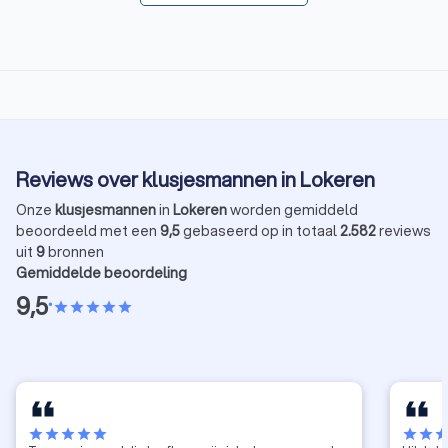
Reviews over klusjesmannen in Lokeren
Onze
klusjesmannen
in
Lokeren
worden gemiddeld
beoordeeld met een
9,5
gebaseerd op in totaal
2.582
reviews
uit
9
bronnen
Gemiddelde beoordeling
9,5
•
star
star
star
star
star
star
star
star
star
star
star
star
sta