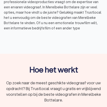
professionele videoproducties vraagt om de expertise van
een ervaren videograaf. In Merelbeke Bottelare zijn er veel
opties, maar hoe vindt u de juiste? Gelukkig maakt Trustlocal
het u eenvoudig om de beste videografen van Merelbeke
Bottelare te vinden. Of u nu een emotionele trouwfilm wilt,
een informatieve bedrijfsfilm of een ander type
videoproductie. Wij hebben een top 10 samengesteld van de
beste videografen uit Merelbeke Bottelare voor uw
videoproject. Gemiddeld hebben deze videografen een
Trustlocal Score van 8.8 gebaseerd op wel 303 reviews.
Bij Trustlocal kunt u eenvoudig en snel offertes vergelijken
van verschillende videografen in Merelbeke Bottelare om zo
de juiste professional te vinden voor uw wensen en budget.
Hoe het werkt
Vind vandaag nog de beste videograaf uit Merelbeke
Bottelare via Trustlocal die uw herinneringen op een
professionele en creatieve manier vastlegt.
Op zoek naar de meest geschikte videograaf voor uw
opdracht? Bij Trustlocal vraagt u gratis en vrijblijvend
voorstellen op bij de beste videografen in Merelbeke
Wat doet een videograaf?
Bottelare.
Een videograaf uit Merelbeke Bottelare is een professional