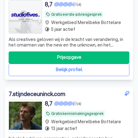
8,7
(4)
Gratis eerste adviesgesprek
local_offer
Werkgebied Merelbeke Bottelare
place
5 jaar actief
timelapse
Als creatives geloven wij in de kracht van verandering, in
het omarmen van the new en the unknown, en het
stimuleren van groei en avontuur in jouw digitale reis.
Prijsopgave
Bekijk profiel
7
.
stijndeceuninck.com
8,7
(4)
Gratis kennismakingsgesprek
local_offer
Werkgebied Merelbeke Bottelare
place
13 jaar actief
timelapse