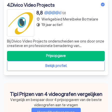
4
.
Divico Video Projects
8,8
(2)
Werkgebied Merelbeke Bottelare
place
19 jaar actief
timelapse
Bij Divico Video Projects onderscheiden we ons door onze
creatieve en professionele benadering van
videoproductie. We begrijpen dat elke KMO uniek is, met
eigen specifieke behoeften en uitdagingen. Daarom
Prijsopgave
werken we nauw met u samen om een bedrijfsfilm te
creëren die niet alleen uw boodschap effectie
Bekijk profiel
Tip! Prijzen van 4 videografen vergelijken
Vergelijk en bespaar door 4 prijsopgaven van de beste
videografen aan te vragen