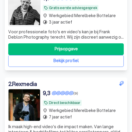
Gratis eerste adviesgesprek
local_offer
Werkgebied Merelbeke Bottelare
place
3 jaar actief
timelapse
Voor professionele foto's en video's kan je bij Frank
Deblon Photography terecht. Wij zijn discreet aanwezig op
feesten en evenementen, zowel voor particulieren als
bedrijven, en een babbeltje met de genodigden zorgt
Prijsopgave
altijd voor extra spontane foto's. Ik breng uw bedrijf met al
zijn medewerkers in b
Bekijk profiel
2
.
Rexmedia
9,3
(9)
Direct beschikbaar
local_offer
Werkgebied Merelbeke Bottelare
place
7 jaar actief
timelapse
Ik maak high-end video’s die impact maken. Van lange
interviews & bedrijfsfilms tot blitse scrollstoppers, altijd