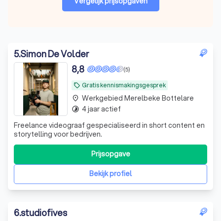
Vergelijk prijsopgaven
5
.
Simon De Volder
8,8
(5)
Gratis kennismakingsgesprek
local_offer
Werkgebied Merelbeke Bottelare
place
4 jaar actief
timelapse
Freelance videograaf gespecialiseerd in short content en
storytelling voor bedrijven.
Prijsopgave
Bekijk profiel
6
.
studiofives