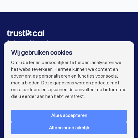
Videografen in Eeklo
Videografen in Harelbeke
Videografen in Antwerpen
Videografen in Brugge
Videografen in Leuven
Videografen in Mechelen
Videografen in Kortrijk
Videografen in Hasselt
De beste videografen voor u
Wij gebruiken cookies
Videografen in Sint-Niklaas
Videografen in Genk
info@trustlocal.be
Om u beter en persoonlijker te helpen, analyseren we
Videografen in Roeselare
Videografen in Beveren
het websiteverkeer. Hiermee kunnen we content en
advertenties personaliseren en functies voor social
Videografen in Dendermonde
media bieden. Deze gegevens worden gedeeld met
onze partners en zij kunnen dit aanvullen met informatie
Videografen in Beringen
Videografen in Turnhout
keyboard_arrow_down
VOOR PARTICULIEREN
die u eerder aan hen hebt verstrekt.
Videografen in Dilbeek
keyboard_arrow_down
VOOR BEDRIJVEN
Videografen in Heist-op-den-Berg
Alles accepteren
keyboard_arrow_down
OVER TRUSTLOCAL
Videografen in Sint-Truiden
Alleen noodzakelijk
LAND
Nederland