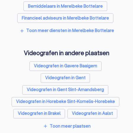
Bemiddelaars in Merelbeke Bottelare
Financieel adviseurs in Merelbeke Bottelare
Belastingadviseur in Merelbeke Bottelare
Toon meer diensten in Merelbeke Bottelare
add
Videografen in andere plaatsen
Videografen in Gavere Baaigem
Videografen in Gent
Videografen in Gent Sint-Amandsberg
Videografen in Horebeke Sint-Kornelis-Horebeke
Videografen in Brakel
Videografen in Aalst
Videografen in Lokeren
Videografen in Ronse
Toon meer plaatsen
add