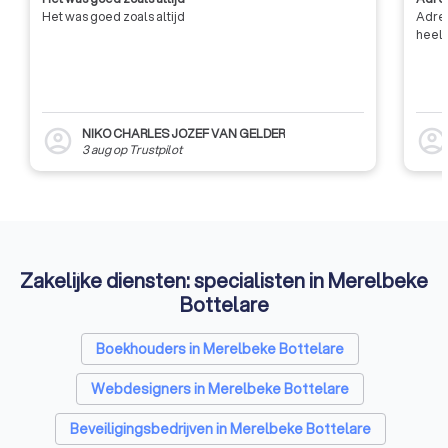
Het was goed zoals altijd
Adres
heel 
NIKO CHARLES JOZEF VAN GELDER
account_circle
account_circl
3 aug
op
Trustpilot
Zakelijke diensten: specialisten in Merelbeke
Bottelare
Boekhouders in Merelbeke Bottelare
Webdesigners in Merelbeke Bottelare
Beveiligingsbedrijven in Merelbeke Bottelare