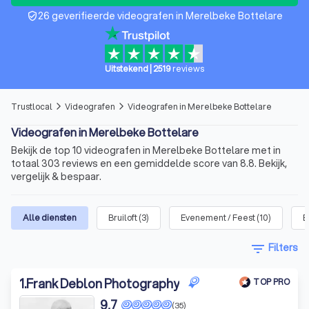
26 geverifieerde videografen in Merelbeke Bottelare
verified_user
Uitstekend
|
2519
reviews
Trustlocal
Videografen
Videografen in Merelbeke Bottelare
arrow_forward_ios
arrow_forward_ios
Videografen in Merelbeke Bottelare
Bekijk de top 10 videografen in Merelbeke Bottelare met in
totaal 303 reviews en een gemiddelde score van 8.8. Bekijk,
vergelijk & bespaar.
Alle diensten
Bruiloft
(
3
)
Evenement / Feest
(
10
)
B
filter_list
Filters
1
.
Frank Deblon Photography
TOP PRO
9,7
(35)