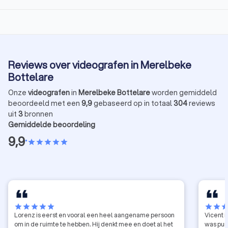
Reviews over videografen in Merelbeke
Bottelare
Onze
videografen
in
Merelbeke Bottelare
worden gemiddeld
beoordeeld met een
9,9
gebaseerd op in totaal
304
reviews
uit
3
bronnen
Gemiddelde beoordeling
9,9
•
star
star
star
star
star
star
star
star
star
star
star
star
sta
Lorenz is eerst en vooral een heel aangename persoon
Vicent i
om in de ruimte te hebben. Hij denkt mee en doet al het
was pun