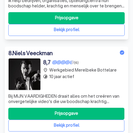
Ik help bedrijven, organisaties, opleidingcentra hun
boodschap helder, krachtig en menselijk over te brengen
met video. Productie van A tot Z: videoreportage,
bedrijfsfilm, commercial, testimonials...
Prijsopgave
Bekijk profiel
8
.
Niels Veeckman
8,7
(6)
Werkgebied Merelbeke Bottelare
place
10 jaar actief
timelapse
Bij MIJN VAARDIGHEDEN draait alles om het creëren van
onvergetelijke video's die uw boodschap krachtig
overbrengen. Met meer dan 11 jaar ervaring in
videoproductie, combineren we artistieke visie met
Prijsopgave
technische expertise om elk project tot een succes te
maken. Onze aanpak begint met het nauwkeurig d
Bekijk profiel