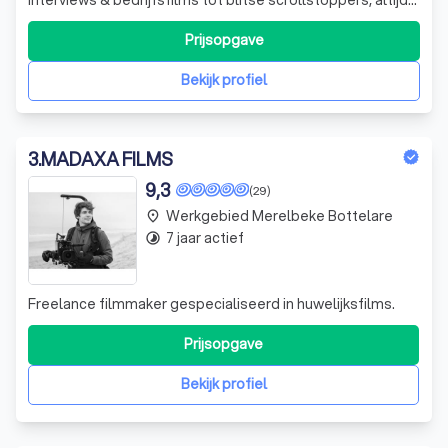
met oog voor jullie boodschap en DNA. Meer dan 500+
professionele referenties.
Prijsopgave
Bekijk profiel
3
.
MADAXA FILMS
9,3
(29)
Werkgebied Merelbeke Bottelare
place
7 jaar actief
timelapse
Freelance filmmaker gespecialiseerd in huwelijksfilms.
Prijsopgave
Bekijk profiel