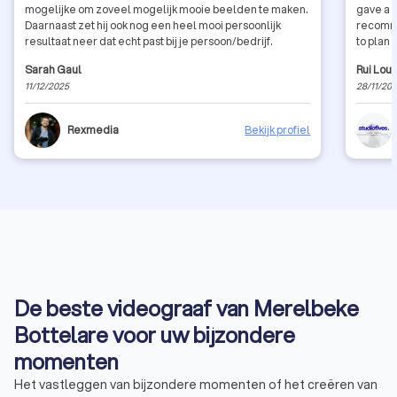
mogelijke om zoveel mogelijk mooie beelden te maken.
gave a 
Daarnaast zet hij ook nog een heel mooi persoonlijk
recomme
resultaat neer dat echt past bij je persoon/bedrijf.
to plan 
Sarah Gaul
Rui Lour
11/12/2025
28/11/20
Rexmedia
Bekijk profiel
De beste videograaf van Merelbeke
Bottelare voor uw bijzondere
momenten
Het vastleggen van bijzondere momenten of het creëren van