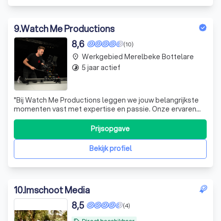
9
.
Watch Me Productions
8,6
(10)
Werkgebied Merelbeke Bottelare
place
5 jaar actief
timelapse
"Bij Watch Me Productions leggen we jouw belangrijkste
momenten vast met expertise en passie. Onze ervaren
fotografen en videografen staan klaar om jouw verhaal te
vertellen met verbluffende beelden. Commerciële-,
Prijsopgave
vastgoed-, automotive projecten en bruiloften, wij leveren
hoogwaardige foto- en video
Bekijk profiel
10
.
Imschoot Media
8,5
(4)