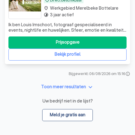
Direct beschikbaar
local_offer
Werkgebied Merelbeke Bottelare
place
3 jaar actief
timelapse
Ik ben Louis Imschoot, fotograaf gespecialiseerd in
events, nightlife en huwelijken. Sfeer, emotie en kwaliteit
staan centraal. Boek nu jouw moment bij Imschoot Media!”
Prijsopgave
Bekijk profiel
Bijgewerkt: 06/08/2026 om 15:16
info
keyboard_arrow_down
Toon meer resultaten
Uw bedrijf niet in de lijst?
Meld je gratis aan