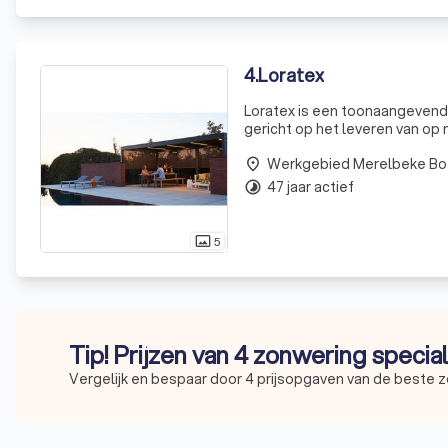
4
.
Loratex
Loratex is een toonaangevende
gericht op het leveren van o
wensen van onze klanten. Onz
Werkgebied Merelbeke Bo
en b
place
47 jaar actief
timelapse
5
photo_size_select_actual
Tip! Prijzen van 4 zonwering specia
Vergelijk en bespaar door 4 prijsopgaven van de beste z