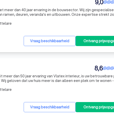
9,0
et meer dan 40 jaar ervaring in de bouwsector. Wij zijn gespecialise
n ramen, deuren, veranda's en uitbouwen. Onze expertise strekt zic
ojecten. Wij onderscheiden ons door onze totaalservice, waarbij
ttelare
Vraag beschikbaarheid
Ontvang prijsopg
8,6
meer dan 50 jaar ervaring van Vlatex interieur, is uw betrouwbare
. Wij geloven dat uw huis meer is dan alleen een plek om te wonen - 
ent. Daarom zetten wij ons in om u te helpen bij het creëren
ttelare
Vraag beschikbaarheid
Ontvang prijsopg