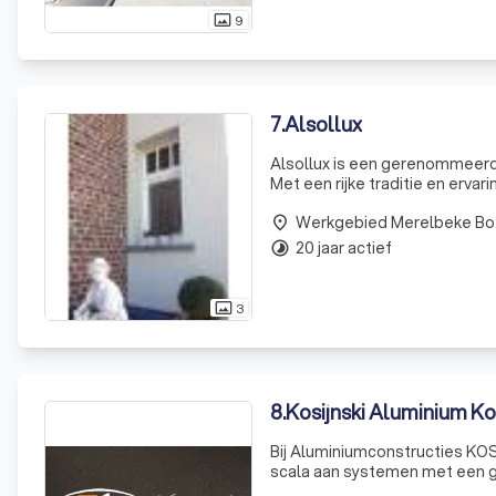
9
photo_size_select_actual
7
.
Alsollux
Alsollux is een gerenommeerd 
Met een rijke traditie en erv
We staan synoniem voor topkwa
Werkgebied Merelbeke Bo
place
20 jaar actief
timelapse
3
photo_size_select_actual
8
.
Kosijnski Aluminium Ko
Bij Aluminiumconstructies KOS
scala aan systemen met een gr
en winddicht, maximaal geïsol