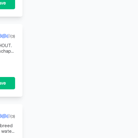
ave
(3)
 HOUT.
schap.
or o
ave
(3)
 breed
t water-
n.