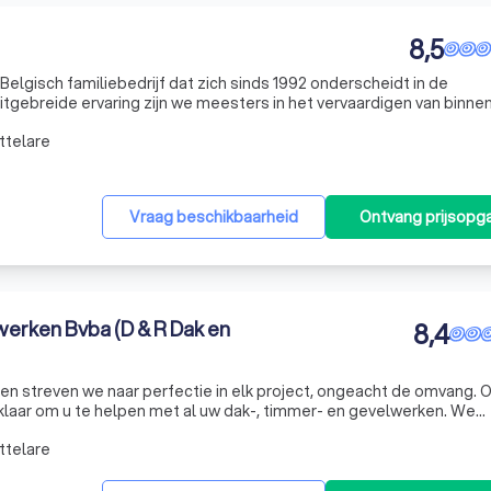
8,5
lgisch familiebedrijf dat zich sinds 1992 onderscheidt in de
tgebreide ervaring zijn we meesters in het vervaardigen van binne
rkiezen en diverse terrasoverkappingen. Onze expertise is het res
ttelare
Vraag beschikbaarheid
Ontvang prijsopg
erken Bvba (D & R Dak en
8,4
en streven we naar perfectie in elk project, ongeacht de omvang. 
laar om u te helpen met al uw dak-, timmer- en gevelwerken. We
raanwagens die alle materialen naar het dak of de zolder brengen
ttelare