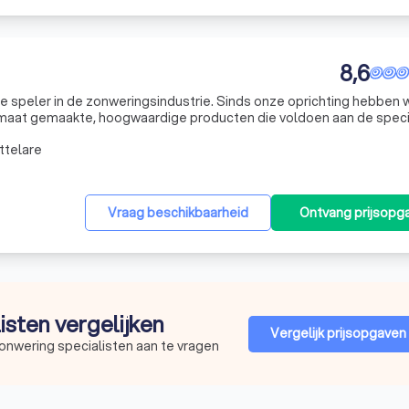
8,6
 speler in de zonweringsindustrie. Sinds onze oprichting hebben 
p maat gemaakte, hoogwaardige producten die voldoen aan de speci
e zonweringen bieden niet alleen esthetische oplossingen voor bi
ttelare
Vraag beschikbaarheid
Ontvang prijsopg
listen vergelijken
Vergelijk prijsopgaven
onwering specialisten aan te vragen