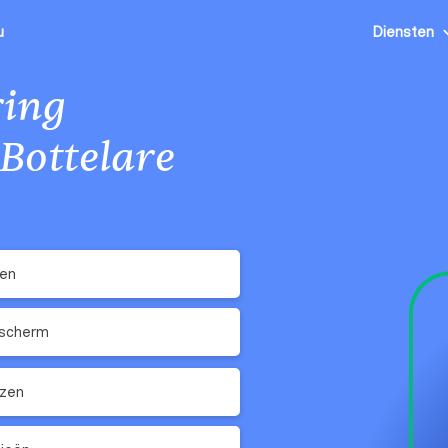
u
Diensten
ing
Bottelare
ken
scherm
ezen