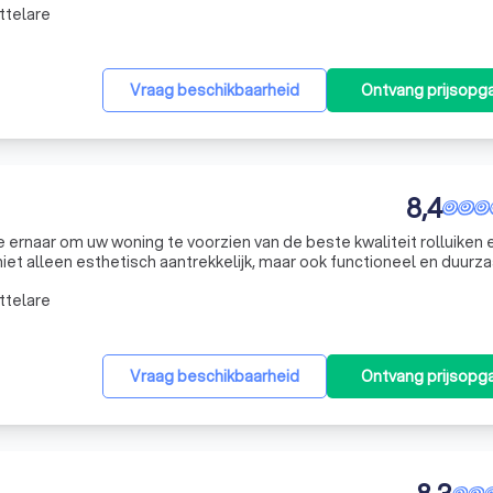
ttelare
Vraag beschikbaarheid
Ontvang prijsopg
8,4
e ernaar om uw woning te voorzien van de beste kwaliteit rolluiken 
iet alleen esthetisch aantrekkelijk, maar ook functioneel en duurz
t, een nieuwbouwproject plant, of een pergola wilt afsluiten, wij
ttelare
Vraag beschikbaarheid
Ontvang prijsopg