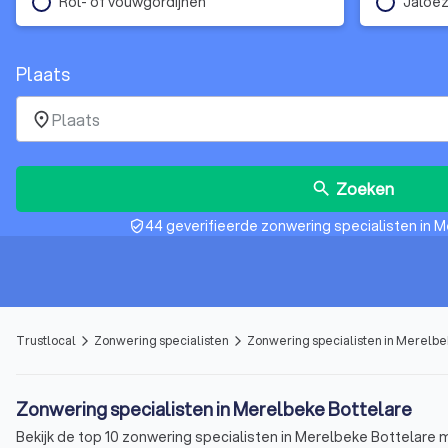
Rol- of vouwgordijnen
Jaloez
Plaats
place
Zoeken
search
44 geverifieerde zonwering specialisten in 
verified_user
Trustlocal
Zonwering specialisten
Zonwering specialisten in Merelbe
arrow_forward_ios
arrow_forward_ios
Zonwering specialisten in Merelbeke Bottelare
Bekijk de top 10 zonwering specialisten in Merelbeke Bottelare me