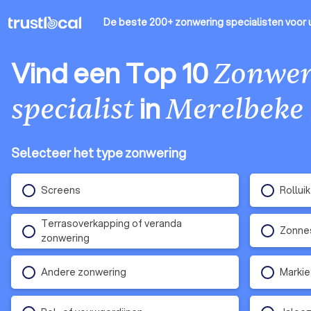
De beste 200+ zonwering specialisten
voor 
Vind een Top 10
Zonwer
in
specialist
Merelbeke 
Selecteer het type zonwering
Screens
Rollui
Terrasoverkapping of veranda
Zonne
zonwering
Andere zonwering
Marki