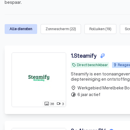
bespaar.
Alle diensten
Zonnescherm
(
22
)
Rolluiken
(
19
)
Sc
1
.
Steamify
Direct beschikbaar
Reageer
local_offer
Steamify is een toonaangevend
dieptereiniging en ontstoffing
gespecialiseerde schoonmaako
Werkgebied Merelbeke Bo
place
grootkeukens, koel- en vr
6 jaar actief
timelapse
38
3
photo_size_select_actual
videocam