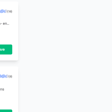
(18)
n- en
ultaat
ave
(8)
Ons
,