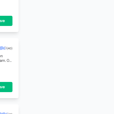
ave
(40)
en
aam. Of
ave