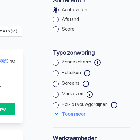
Sorteren op
Aanbevolen
Afstand
Score
zieën
(
14
)
Terrasoverkapping of veranda zonwering
(
19
)
Ander
Type zonwering
(56)
Zonnescherm
info
Rolluiken
info
Screens
info
Markiezen
info
Rol- of vouwgordijnen
info
ave
expand_more
Toon meer
Werkzaamheden