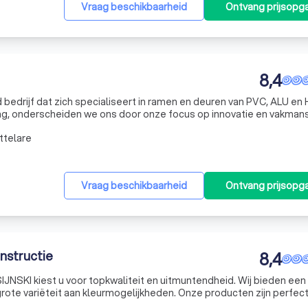
Vraag beschikbaarheid
Ontvang prijsopg
8,4
bedrijf dat zich specialiseert in ramen en deuren van PVC, ALU en
aring, onderscheiden we ons door onze focus op innovatie en vakman
liteit en zekerheid, en onderscheiden ons van de concurrentie do
ttelare
Vraag beschikbaarheid
Ontvang prijsopg
nstructie
8,4
IJNSKI kiest u voor topkwaliteit en uitmuntendheid. Wij bieden een
ote variëteit aan kleurmogelijkheden. Onze producten zijn perfec
eerd en dit alles wordt ondersteund door technische goedkeuringe