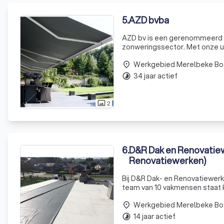
5
.
AZD bvba
AZD bv is een gerenommeerd Be
zonweringssector. Met onze ui
buitenzonwering, aluminium ma
Werkgebied Merelbeke Bo
van een h
place
34 jaar actief
timelapse
2
photo_size_select_actual
6
.
D&R Dak en Renovatiew
Renovatiewerken)
Bij D&R Dak- en Renovatiewerk
team van 10 vakmensen staat k
onderscheiden ons door onze k
Werkgebied Merelbeke Bo
waardoor u geen
place
14 jaar actief
timelapse