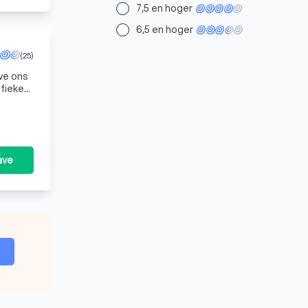
7,5 en hoger
6,5 en hoger
(25)
we ons
fieke
nnen-
ave