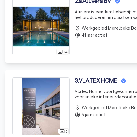
2
.
a.Aluvera BV
Aluvera is een familiebedrijf m
het produceren en plaatsen va
van renovatie tot nieuwbouwpr
Werkgebied Merelbeke Bo
place
41 jaar actief
timelapse
14
photo_size_select_actual
3
.
VLATEX HOME
Vlatex Home, voortgekomen uit 
voor unieke interieurdecoratie
een weerspiegeling van wie u b
Werkgebied Merelbeke Bo
place
5 jaar actief
timelapse
5
photo_size_select_actual