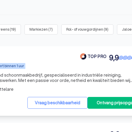
reens
(
19
)
Markiezen
(
7
)
Rol- of vouwgordijnen
(
9
)
Jaloe
9,9
TOP PRO
t binnen 1 uur
 schoonmaakbedrijf, gespecialiseerd in industriële reiniging,
swerken. Met een passie voor orde, netheid en kwaliteit bieden wij
plossingen voor bedrijven in de voedingsindustrie, horeca,
ttelare
Vraag beschikbaarheid
Ontvang prijsopg