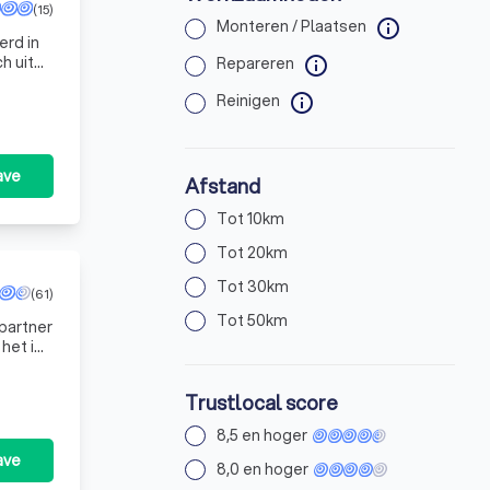
(15)
Monteren / Plaatsen
info
erd in
h uit
Repareren
info
Reinigen
info
ave
Afstand
Tot 10km
Tot 20km
Tot 30km
(61)
Tot 50km
 partner
het is
Trustlocal score
8,5 en hoger
ave
8,0 en hoger