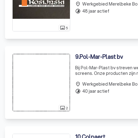
Werkgebied Merelbeke Bo
place
48 jaar actief
timelapse
5
photo_size_select_actual
9
.
Pol-Mar-Plast bv
Bij Pol-Mar-Plast bv streven w
screens. Onze producten zijn n
u nu een bestaande woning heef
Werkgebied Merelbeke Bo
place
40 jaar actief
timelapse
2
photo_size_select_actual
10
.
Colpaert