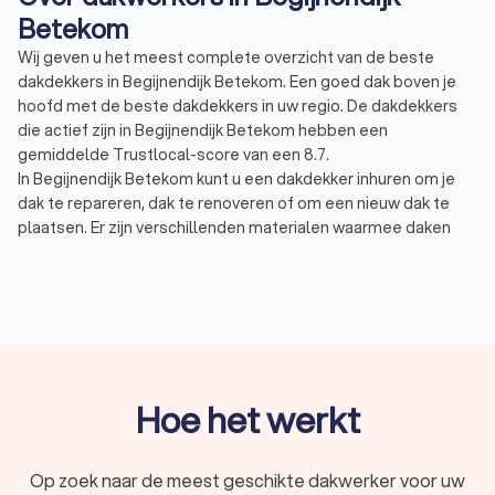
Betekom
Wij geven u het meest complete overzicht van de beste
dakdekkers in Begijnendijk Betekom. Een goed dak boven je
hoofd met de beste dakdekkers in uw regio. De dakdekkers
die actief zijn in Begijnendijk Betekom hebben een
gemiddelde Trustlocal-score van een 8.7.
In Begijnendijk Betekom kunt u een dakdekker inhuren om je
dak te repareren, dak te renoveren of om een nieuw dak te
plaatsen. Er zijn verschillenden materialen waarmee daken
bedekt kunnen worden. De keuze van het materiaal hangt
daarnaast af van het soort dak u hebt. Niet alle materialen zijn
geschikt voor een plat dak en u kunt ook niet alle materialen
op hellende daken plaatsen.
Bitumen dak: platte daken worden vaak gelegd met een
bitumen dakbedekking, ook wel teerlaag of dakleer
genoemd. Dit materiaal heeft een lange levensduur, is
onderhoudsvriendelijk en is relatief goedkoop.
Hoe het werkt
Dakpannen: dakpannen zijn de meest bekende vorm van
dakbedekking op hellende daken. Er zijn twee soorten
dakpannen: betonnen dakpannen en keramische
Op zoek naar de meest geschikte dakwerker voor uw
dakpannen (kleidakpannen). Kleipannen zijn over het