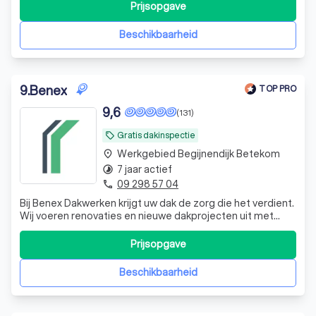
met dezelfde teams op werven en leveren we projecten
Prijsopgave
tijdig af. Is er een probleem? Dan kunnen we met onze
expertise snel voor de juiste opl
Beschikbaarheid
9
.
Benex
TOP PRO
9,6
(131)
Gratis dakinspectie
local_offer
Werkgebied Begijnendijk Betekom
place
7 jaar actief
timelapse
09 298 57 04
phone
Bij Benex Dakwerken krijgt uw dak de zorg die het verdient.
Wij voeren renovaties en nieuwe dakprojecten uit met
focus op kwaliteit, betrouwbaarheid en tevreden klanten.
Zowel platte als hellende daken, groot of klein – wij
Prijsopgave
zorgen voor een stevig resultaat.
Beschikbaarheid