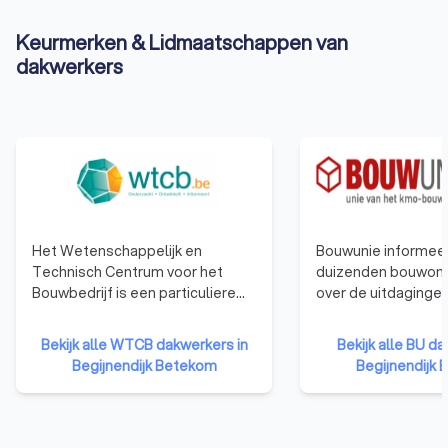
Keurmerken & Lidmaatschappen van
dakwerkers
Het Wetenschappelijk en
Bouwunie informeer
Technisch Centrum voor het
duizenden bouwon
Bouwbedrijf is een particuliere
over de uitdaginge
onderzoeksinstelling, opgericht
veranderingen in d
in 1960 om het toegepaste
Bouwunie is er voor
Bekijk alle WTCB dakwerkers in
Bekijk alle BU da
onderzoek in de industrie te
bedrijven en zelfst
Begijnendijk Betekom
Begijnendijk
bevorderen en zo het
ondernemers uit d
concurrentievermogen te
We behartigen de b
verhogen. Het WCTB heeft als
de overheid, in de 
doelen: het verrichten van
publieke opinie en i