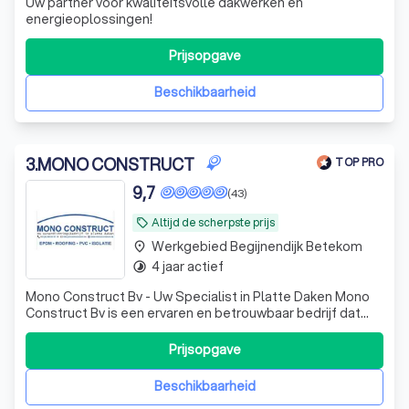
Uw partner voor kwaliteitsvolle dakwerken en
energieoplossingen!
Prijsopgave
Beschikbaarheid
3
.
MONO CONSTRUCT
TOP PRO
9,7
(43)
Altijd de scherpste prijs
local_offer
Werkgebied Begijnendijk Betekom
place
4 jaar actief
timelapse
Mono Construct Bv - Uw Specialist in Platte Daken Mono
Construct Bv is een ervaren en betrouwbaar bedrijf dat
gespecialiseerd is in het aanleggen en renoveren van
platte daken. Wij bieden hoogwaardige oplossingen met
Prijsopgave
EPDM, roofing, en isolatie, en zorgen ervoor dat elk
dakproject professioneel en d
Beschikbaarheid