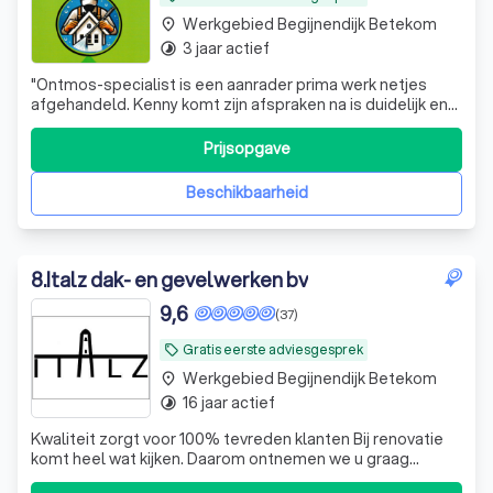
Werkgebied Begijnendijk Betekom
place
3 jaar actief
timelapse
"
Ontmos-specialist is een aanrader prima werk netjes
afgehandeld. Kenny komt zijn afspraken na is duidelijk en
transparant in het communiceren.
"
Prijsopgave
Beschikbaarheid
8
.
Italz dak- en gevelwerken bv
9,6
(37)
Gratis eerste adviesgesprek
local_offer
Werkgebied Begijnendijk Betekom
place
16 jaar actief
timelapse
Kwaliteit zorgt voor 100% tevreden klanten Bij renovatie
komt heel wat kijken. Daarom ontnemen we u graag
zoveel mogelijk zorgen. Al meer dan 10 jaar werken we