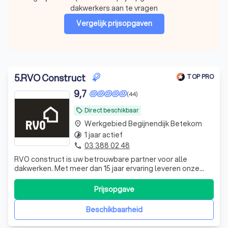
dakwerkers aan te vragen
Vergelijk prijsopgaven
5
.
RVO Construct
TOP PRO
9,7
(44)
Direct beschikbaar
local_offer
Werkgebied Begijnendijk Betekom
place
1 jaar actief
timelapse
03 388 02 48
phone
RVO construct is uw betrouwbare partner voor alle
dakwerken. Met meer dan 15 jaar ervaring leveren onze
gespecialiseerde ploegen duurzame en esthetisch
perfecte oplossingen – van nieuwbouw tot renovatie. Wij
Prijsopgave
combineren vakmanschap met hoogwaardige materialen
en zorgen voor een afwerking waar u jaren
Beschikbaarheid