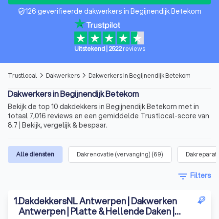
126 geverifieerde dakwerkers in Begijnendijk Betekom
verified_user
Uitstekend
|
2522
reviews
Trustlocal
Dakwerkers
Dakwerkers in Begijnendijk Betekom
arrow_forward_ios
arrow_forward_ios
Dakwerkers in Begijnendijk Betekom
Bekijk de top 10 dakdekkers in Begijnendijk Betekom met in
totaal 7,016 reviews en een gemiddelde Trustlocal-score van
8.7 | Bekijk, vergelijk & bespaar.
Alle diensten
Dakrenovatie (vervanging)
(
69
)
Dakreparat
filter_list
Filters
1
.
DakdekkersNL Antwerpen | Dakwerken
Antwerpen | Platte & Hellende Daken |