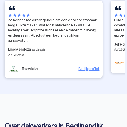
star
star
star
star
star
star
star
sta
Ze hebben me direct gebeld om een eerdere afspraak
Duidelij
mogelijk te maken, wat erg klantvriendelijk was. De
communi
montage verliep professioneel en de ramen zijn stevig
alles s
en duurzaam. Absoluut een bedrijf dat ik kan
uitvoeri
aanbevelen.
Jef Hob
Lino Mendoza
op Google
02/03/20
20/03/2026
Enervia bv
Bekijk profiel
Over dakwerkers in Begijnendijk