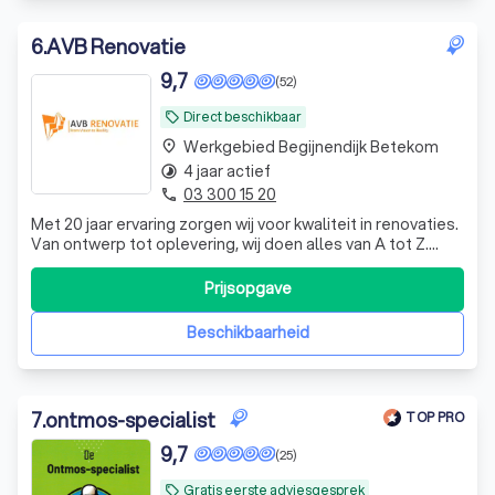
6
.
AVB Renovatie
9,7
(52)
Direct beschikbaar
local_offer
Werkgebied Begijnendijk Betekom
place
4 jaar actief
timelapse
03 300 15 20
phone
Met 20 jaar ervaring zorgen wij voor kwaliteit in renovaties.
Van ontwerp tot oplevering, wij doen alles van A tot Z.
Binnen de 48 uur na het bezoek ontvangt u een
gedetailleerde offerte.
Prijsopgave
Beschikbaarheid
7
.
ontmos-specialist
TOP PRO
9,7
(25)
Gratis eerste adviesgesprek
local_offer