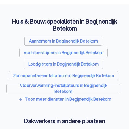
Huis & Bouw: specialisten in Begijnendijk
Betekom
Aannemers in Begijnendijk Betekom
Vochtbestrijders in Begijnendijk Betekom
Loodgieters in Begijnendijk Betekom
Zonnepanelen-installateurs in Begijnendijk Betekom
Vloerverwarming-installateurs in Begijnendijk
Betekom
Toon meer diensten in Begijnendijk Betekom
add
Airco installateurs in Begijnendijk Betekom
Ramen en deuren specialisten in Begijnendijk
Betekom
Dakwerkers in andere plaatsen
Laadpaal installateurs in Begijnendijk Betekom