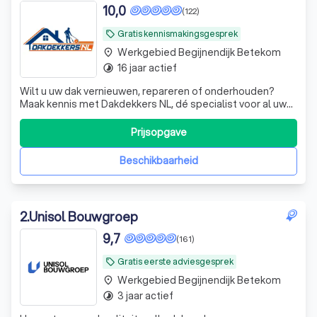
Daklekkage Spoed
10,0
(122)
Gratis kennismakingsgesprek
local_offer
Werkgebied Begijnendijk Betekom
place
16 jaar actief
timelapse
Wilt u uw dak vernieuwen, repareren of onderhouden?
Maak kennis met Dakdekkers NL, dé specialist voor al uw
dakwerken! Met ervaring en vakmanschap zorgen wij
ervoor dat uw dak weer jarenlang meegaat. en ook
Prijsopgave
duurzaam zijn waar mogelijk. 🏠🔨 Grote of kleine klussen?
Wij staan voor u klaar! Van brandw
Beschikbaarheid
2
.
Unisol Bouwgroep
9,7
(161)
Gratis eerste adviesgesprek
local_offer
Werkgebied Begijnendijk Betekom
place
3 jaar actief
timelapse