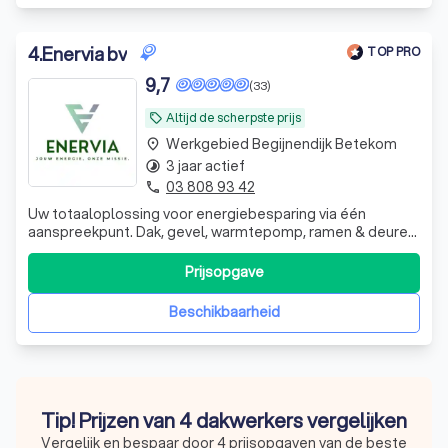
4
.
Enervia bv
TOP PRO
9,7
(33)
Altijd de scherpste prijs
local_offer
Werkgebied Begijnendijk Betekom
place
3 jaar actief
timelapse
03 808 93 42
phone
Uw totaaloplossing voor energiebesparing via één
aanspreekpunt. Dak, gevel, warmtepomp, ramen & deuren,
zonnepanelen en meer - wij regelen alles van A tot Z.
Prijsopgave
Beschikbaarheid
Tip! Prijzen van 4 dakwerkers vergelijken
Vergelijk en bespaar door 4 prijsopgaven van de beste