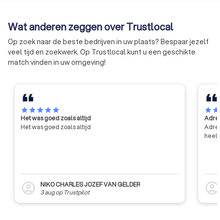
wetenschappelijk en technisch
met de andere soci
onderzoek voor zijn leden, het
Wat anderen zeggen over Trustlocal
verlenen van technische
voorlichting, bijstand en advies
Op zoek naar de beste bedrijven in uw plaats? Bespaar jezelf
aan zijn leden, en het bijdragen
veel tijd en zoekwerk. Op Trustlocal kunt u een geschikte
tot de algemene innovatie en
match vinden in uw omgeving!
ontwikkeling in de bouwsector,
met name door middel van
contractonderzoek op aanvraag
van de industrie en de overheid.
star
star
star
star
star
star
sta
Het was goed zoals altijd
Adres
Het was goed zoals altijd
Adres
heel 
NIKO CHARLES JOZEF VAN GELDER
account_circle
account_circl
3 aug
op
Trustpilot