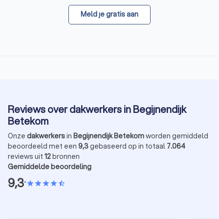
Meld je gratis aan
Reviews over dakwerkers in Begijnendijk
Betekom
Onze
dakwerkers
in
Begijnendijk Betekom
worden gemiddeld
beoordeeld met een
9,3
gebaseerd op in totaal
7.064
reviews uit
12
bronnen
Gemiddelde beoordeling
9,3
•
star
star
star
star
star_half