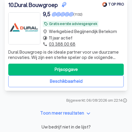
10
.
Dural Bouwgroep
TOP PRO
9,5
(1132)
Gratis eerste adviesgesprek
local_offer
Werkgebied Begijnendijk Betekom
place
11 jaar actief
timelapse
03 388 00 68
phone
Dural Bouwgroep is de ideale partner voor uw duurzame
renovaties. Wij zijn een sterke speler op de volgende
terreinen: hellende daken, platte daken en zonnepanelen.
Onze aanpak en expertise gaan ver en wij hebben meer
Prijsopgave
dan 25 jaar ervaring in huis. Als uw duurzame partner
zorgen wij er voor dat uw d
Beschikbaarheid
Bijgewerkt: 06/08/2026 om 22:14
info
keyboard_arrow_down
Toon meer resultaten
Uw bedrijf niet in de lijst?