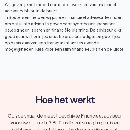
Wij geven je het meest complete overzicht van financieel
adviseurs bij jou in de buurt.
In Boutersem helpen wij jou een financieel adviseur te vinden
om het juiste advies te geven voor hypotheken, pensioen,
beleggingen, sparen en financiële planning. De adviseur kijkt
goed naar wat er in jou situatie precies nodig is en geeft jou
op basis daarvan een transparant advies over de
mogelijkheden. Kies voor een slim financieel plan en de juiste
financiële producten die daarbij passen:
Hypotheken: een nieuwe woning gekocht en een nieuwe
hypotheek afsluiten? Of uw huidige hypotheek
oversluiten?
Pensioen: wat heeft u later nodig? En hoe kunt u fiscaal
het beste sparen voor een aanvullend pensioen?
Financiële planning: maak een financieel plan op maat.
Dat biedt grip en zekerheid over uw financiële situatie.
Hoe het werkt
Krijg financieel advies over de juiste mix van sparen en
beleggen
Erven en schenken: hoe kun je belastingvrij schenken
Op zoek naar de meest geschikte Financieel adviseur
binnen de jaarlijkse vrijstelling? Of wilt u schenken op
voor uw opdracht? Bij Trustlocal vraagt u gratis en
papier?
vrijblijvend voorstellen op bij de beste Financieel