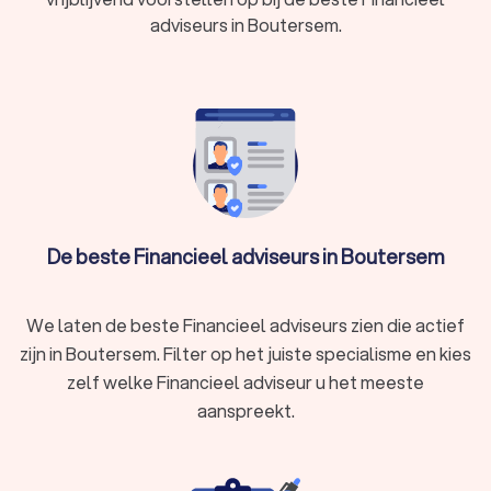
In Boutersem hebben wij 126 goede financieel adviseurs
adviseurs in Boutersem.
gevonden. De specialisten in Boutersem hebben een
gemiddelde Trustlocal-score van een 8.4. Welke adviseur u
ook kiest, via Trustlocal maakt u een goede keuze voor uw
financiële advies. We kunnen u ook helpen door direct
prijsopgaven aan te vragen bij verschillende financieel
adviseurs. Zo kunt u eenvoudig de financieel adviseurs
vergelijken en de adviseur kiezen die bij u past.
De beste Financieel adviseurs in Boutersem
We laten de beste Financieel adviseurs zien die actief
zijn in Boutersem. Filter op het juiste specialisme en kies
zelf welke Financieel adviseur u het meeste
aanspreekt.