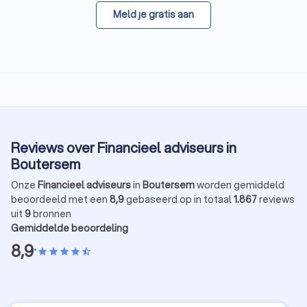
Meld je gratis aan
Reviews over Financieel adviseurs in
Boutersem
Onze
Financieel adviseurs
in
Boutersem
worden gemiddeld
beoordeeld met een
8,9
gebaseerd op in totaal
1.867
reviews
uit
9
bronnen
Gemiddelde beoordeling
8,9
•
star
star
star
star
star_half