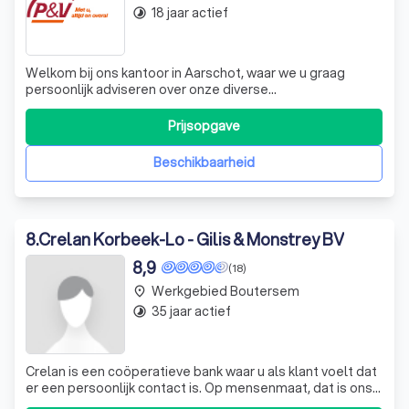
18 jaar actief
timelapse
Welkom bij ons kantoor in Aarschot, waar we u graag
persoonlijk adviseren over onze diverse
verzekeringsproducten. Of u nu een autoverzekering,
brandverzekering, aansprakelijkheidsverzekering,
Prijsopgave
pensioensparen of levensverzekering nodig heeft, wij
staan klaar om u te helpen. Bij een schadegeval kunt u
Beschikbaarheid
8
.
Crelan Korbeek-Lo - Gilis & Monstrey BV
8,9
(18)
Werkgebied Boutersem
place
35 jaar actief
timelapse
Crelan is een coöperatieve bank waar u als klant voelt dat
er een persoonlijk contact is. Op mensenmaat, dat is ons
handelsmerk en dat uit zich elke dag in de