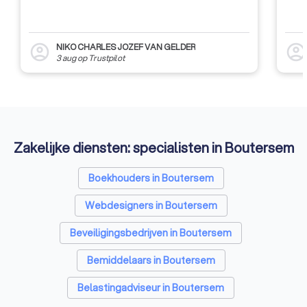
NIKO CHARLES JOZEF VAN GELDER
account_circle
account_circl
3 aug
op
Trustpilot
Zakelijke diensten: specialisten in Boutersem
Boekhouders in Boutersem
Webdesigners in Boutersem
Beveiligingsbedrijven in Boutersem
Bemiddelaars in Boutersem
Belastingadviseur in Boutersem