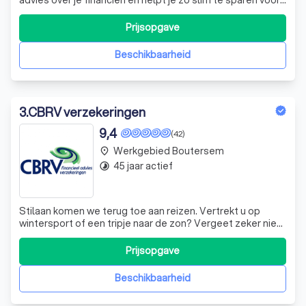
de toekomst, te kiezen voor de ideale woonlening en
alles wat je hebt optimaal te verzekeren. We kijken altijd
Prijsopgave
naar het totaalplaatje.
Beschikbaarheid
3
.
CBRV verzekeringen
9,4
(42)
Werkgebied Boutersem
place
45 jaar actief
timelapse
Stilaan komen we terug toe aan reizen. Vertrekt u op
wintersport of een tripje naar de zon? Vergeet zeker niet
uw reisbijstand tijdig aan te vragen.
Prijsopgave
Beschikbaarheid