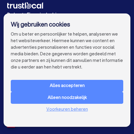
Financieel adviseurs in Haacht Wakkerzeel
Financieel adviseurs in Landen Overwinden
De beste Financieel adviseurs voor u
Wij gebruiken cookies
Financieel adviseurs in Antwerpen
info@trustlocal.be
Om u beter en persoonlijker te helpen, analyseren we
Financieel adviseurs in Gent
het websiteverkeer. Hiermee kunnen we content en
advertenties personaliseren en functies voor social
Financieel adviseurs in Brugge
media bieden. Deze gegevens worden gedeeld met
onze partners en zij kunnen dit aanvullen met informatie
Financieel adviseurs in Aalst
keyboard_arrow_down
VOOR PARTICULIEREN
die u eerder aan hen hebt verstrekt.
Financieel adviseurs in Mechelen
keyboard_arrow_down
VOOR BEDRIJVEN
Financieel adviseurs in Kortrijk
Alles accepteren
keyboard_arrow_down
OVER TRUSTLOCAL
Financieel adviseurs in Hasselt
Alleen noodzakelijk
LAND
Nederland
Voorkeuren beheren
Financieel adviseurs in Sint-Niklaas
België
Duitsland
Financieel adviseurs in Genk
Spanje
Financieel adviseurs in Roeselare