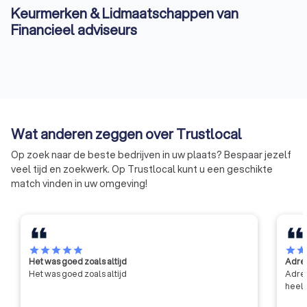
Keurmerken & Lidmaatschappen van
Financieel adviseurs
Wat anderen zeggen over Trustlocal
Op zoek naar de beste bedrijven in uw plaats? Bespaar jezelf
veel tijd en zoekwerk. Op Trustlocal kunt u een geschikte
match vinden in uw omgeving!
star
star
star
star
star
star
sta
Het was goed zoals altijd
Adres
Het was goed zoals altijd
Adres
heel 