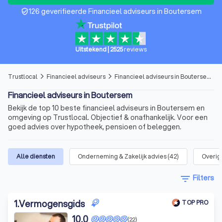
126 geverifieerde Financieel adviseurs in Boutersem
verified_user
Uitstekend
|
2525
reviews
Trustlocal
Financieel adviseurs
Financieel adviseurs in Boutersem
arrow_forward_ios
arrow_forward_ios
Financieel adviseurs in Boutersem
Bekijk de top 10 beste financieel adviseurs in Boutersem en
omgeving op Trustlocal. Objectief & onafhankelijk. Voor een
goed advies over hypotheek, pensioen of beleggen.
Alle diensten
Onderneming & Zakelijk advies
(
42
)
Overig 
filter_list
Filters
1
.
Vermogensgids
TOP PRO
10,0
(22)