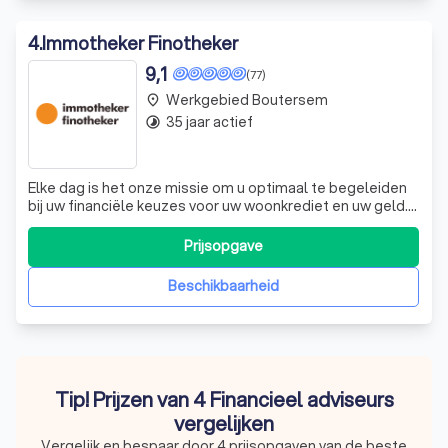
4
.
Immotheker Finotheker
9,1
(77)
Werkgebied Boutersem
place
35 jaar actief
timelapse
Elke dag is het onze missie om u optimaal te begeleiden
bij uw financiële keuzes voor uw woonkrediet en uw geld.
Bij ons geen 'product van de maand' of speciale acties,
maar voordelige oplossingen die echt bij ú passen. Zo
Prijsopgave
kunt u ook op lange termijn gerust zijn. Zodat u goed kunt
leven en genieten,
Beschikbaarheid
Tip! Prijzen van 4 Financieel adviseurs
vergelijken
Vergelijk en bespaar door 4 prijsopgaven van de beste