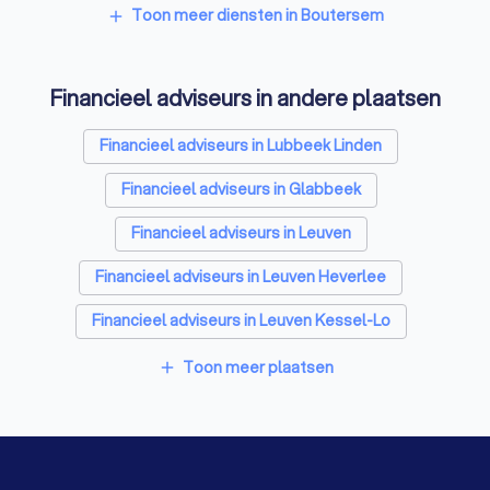
Videografen in Boutersem
Toon meer diensten in Boutersem
add
Financieel adviseurs in andere plaatsen
Financieel adviseurs in Lubbeek Linden
Financieel adviseurs in Glabbeek
Financieel adviseurs in Leuven
Financieel adviseurs in Leuven Heverlee
Financieel adviseurs in Leuven Kessel-Lo
Financieel adviseurs in Aarschot
Toon meer plaatsen
add
Financieel adviseurs in Aarschot Langdorp
Financieel adviseurs in Bertem Leefdaal