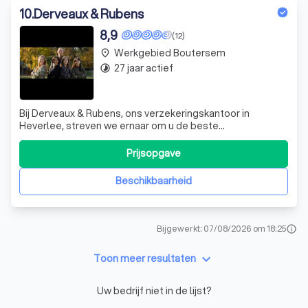
10
.
Derveaux & Rubens
8,9
(12)
Werkgebied Boutersem
place
27 jaar actief
timelapse
Bij Derveaux & Rubens, ons verzekeringskantoor in
Heverlee, streven we ernaar om u de beste
verzekeringsoplossingen te bieden. We begrijpen dat
elke klant uniek is en daarom bieden we op maat
Prijsopgave
gemaakte oplossingen voor al uw privé- en professionele
verzekeringen. Onze expertise en toewijding aan klan
Beschikbaarheid
Bijgewerkt: 07/08/2026 om 18:25
info
keyboard_arrow_down
Toon meer resultaten
Uw bedrijf niet in de lijst?