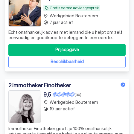
Gratis eerste adviesgesprek
local_offer
Werkgebied Boutersem
place
7 jaar actief
timelapse
Echt onafhankelijk advies met iemand die u helpt om zelf
eenvoudig en goedkoop te beleggen. In een eerste
vrijblijvend gesprek lichten we dat graag verder toe hoe je
tot dat hoger rendement komt.
Prijsopgave
Beschikbaarheid
2
.
Immotheker Finotheker
9,5
(36)
Werkgebied Boutersem
place
19 jaar actief
timelapse
Immotheker Finotheker geeft je 100% onafhankelijk
advies over je financiën en helpt je zo slim te sparen voor