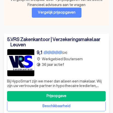
Financieel adviseurs aan te vragen
Vergelijk prijsopgaven
5
.
VRS Zakenkantoor | Verzekeringsmakelaar
Leuven
9,1
(24)
Werkgebied Boutersem
place
36 jaar actief
timelapse
Bij HypoSmart zijn we meer dan alleen een makelaar. Wij
zijn uw vertrouwde partner in hypothecaire kredieten,
verzekeringen en financieel advies. Met onze uitgebreide
kennis en ervaring in de sector, bieden
Prijsopgave
Beschikbaarheid