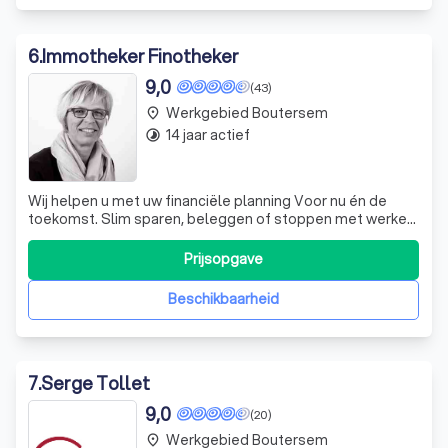
6
.
Immotheker Finotheker
9,0
(43)
Werkgebied Boutersem
place
14 jaar actief
timelapse
Wij helpen u met uw financiële planning Voor nu én de
toekomst. Slim sparen, beleggen of stoppen met werken
zonder zorgen? Een financieel plan is meer dan een hoge
opbrengst.
Prijsopgave
Beschikbaarheid
7
.
Serge Tollet
9,0
(20)
Werkgebied Boutersem
place