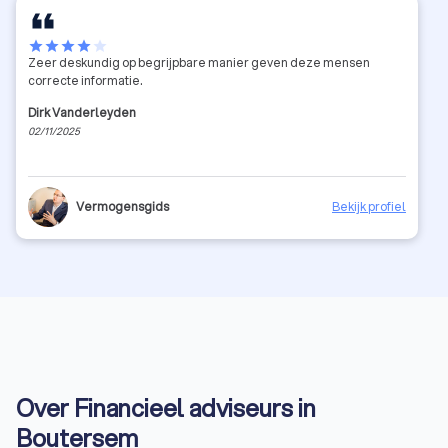
star
star
star
star
star
Zeer deskundig op begrijpbare manier geven deze mensen
correcte informatie.
Dirk Vanderleyden
02/11/2025
Vermogensgids
Bekijk profiel
Over Financieel adviseurs in
Boutersem