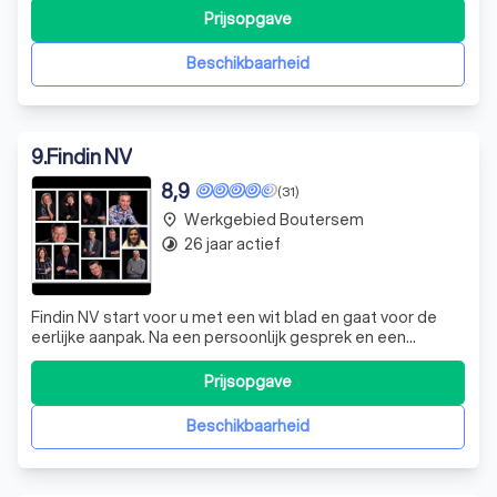
vertrouwensrelatie die de bank heeft met haar klanten.
Prijsopgave
Beschikbaarheid
9
.
Findin NV
8,9
(31)
Werkgebied Boutersem
place
26 jaar actief
timelapse
Findin NV start voor u met een wit blad en gaat voor de
eerlijke aanpak. Na een persoonlijk gesprek en een
grondige analyse krijgt u een verzekeringsoplossing die
rekening houdt met uw individuele situatie. Maar vooral,
Prijsopgave
die u kwalitatief indekt tegen alle mogelijke risico’s.
Beschikbaarheid