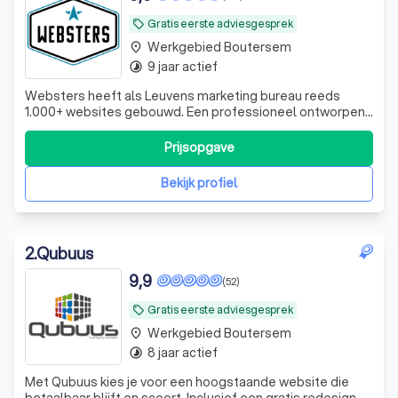
Gratis eerste adviesgesprek
local_offer
Werkgebied Boutersem
place
9 jaar actief
timelapse
Websters heeft als Leuvens marketing bureau reeds
1.000+ websites gebouwd. Een professioneel ontworpen
website is de hoeksteen van jouw online aanwezigheid.
Het is een krachtig instrument om jouw merk te laten
Prijsopgave
groeien en jouw doelgroep op de juiste manier te
overtuigen. Ons team staat klaar om jouw
Bekijk profiel
2
.
Qubuus
9,9
(52)
Gratis eerste adviesgesprek
local_offer
Werkgebied Boutersem
place
8 jaar actief
timelapse
Met Qubuus kies je voor een hoogstaande website die
betaalbaar blijft en scoort. Inclusief een gratis redesign