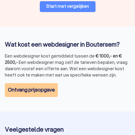
investeren in een professionele webdesigner in Boutersem.
Start met vergelijken
Bij Trustlocal helpen we u graag om de perfecte match te
vinden. Vergelijk vier offertes en maak de keuze die het beste
bij u en uw bedrijf past. Met de juiste webdesigner in
Boutersem ziet uw website er niet alleen mooi uit, maar is
deze ook functioneel, gebruiksvriendelijk en effectief in het
bereiken van uw bedrijfsdoelen.
Wat kost een webdesigner in Boutersem?
Een webdesigner kost gemiddeld tussen de
€
1000
,-
en
€
2500
,-
Een webdesigner mag zelf de tarieven bepalen, vraag
daarom vooraf een offerte aan. Wat een webdesigner kost
heeft ook te maken met wat uw specifieke wensen zijn.
Ontvang prijsopgave
Veelgestelde vragen