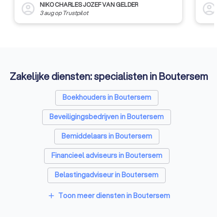
NIKO CHARLES JOZEF VAN GELDER
account_circle
account_circl
3 aug
op
Trustpilot
Zakelijke diensten: specialisten in Boutersem
Boekhouders in Boutersem
Beveiligingsbedrijven in Boutersem
Bemiddelaars in Boutersem
Financieel adviseurs in Boutersem
Belastingadviseur in Boutersem
Videografen in Boutersem
Toon meer diensten in Boutersem
add