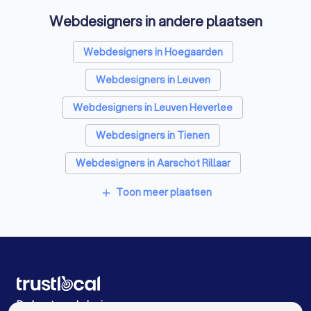
Webdesigners in andere plaatsen
Webdesigners in Hoegaarden
Webdesigners in Leuven
Webdesigners in Leuven Heverlee
Webdesigners in Tienen
Webdesigners in Aarschot Rillaar
Webdesigners in Aarschot
Toon meer plaatsen
add
Webdesigners in Tremelo
Webdesigners in Halen Loksbergen
Webdesigners in Begijnendijk
Webdesigners in Herk-de-Stad
De beste webdesigners voor u