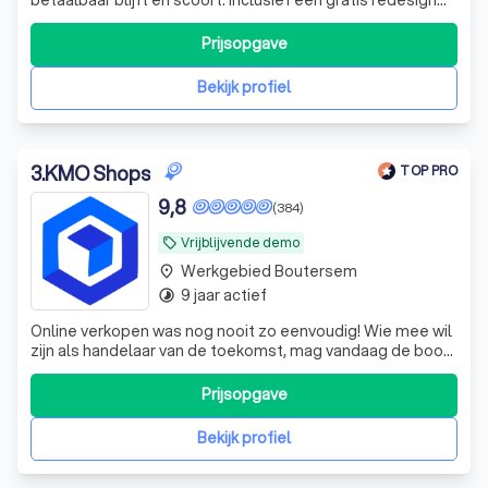
elke 5 jaar – zo blijft uw onderneming altijd sterk online
zichtbaar.
Prijsopgave
Bekijk profiel
3
.
KMO Shops
TOP PRO
9,8
(384)
Vrijblijvende demo
local_offer
Werkgebied Boutersem
place
9 jaar actief
timelapse
Online verkopen was nog nooit zo eenvoudig! Wie mee wil
zijn als handelaar van de toekomst, mag vandaag de boot
niet missen. Ontdek waarom KMO Shops verkozen is tot
beste e-commerce en webshop bouwer van België.
Prijsopgave
Verkoop eenvoudig via één centraal controlepaneel op je
online winkel, Facebook, Instag
Bekijk profiel