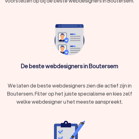
voorstellen op bij de beste webdesigners in Boutersem.
Waarom zou u een website laten maken door een
webdesignbureau?
Het bouwen van een website of webshop is een complex
proces dat expertise en ervaring vereist. Een
webdesignbureau heeft een team van specialisten die
samenwerken om u de best mogelijke resultaten te bieden.
Bovendien zijn webdesigners in Boutersem op de hoogte van
de laatste trends en technieken in webdesign, zodat uw
website er niet alleen geweldig uitziet, maar ook optimaal
De beste webdesigners in Boutersem
presteert. Zo kunt u zich concentreren op wat echt belangrijk
is: het runnen van uw bedrijf.
We laten de beste webdesigners zien die actief zijn in
Boutersem. Filter op het juiste specialisme en kies zelf
De voordelen van het vergelijken van vier offertes
welke webdesigner u het meeste aanspreekt.
via Trustlocal
Bij Trustlocal begrijpen we dat het vinden van de juiste
webdesigner in Boutersem een uitdaging kan zijn. Daarom
bieden we u de mogelijkheid om offertes van vier lokale
webdesignbureaus in Boutersem te vergelijken. Door