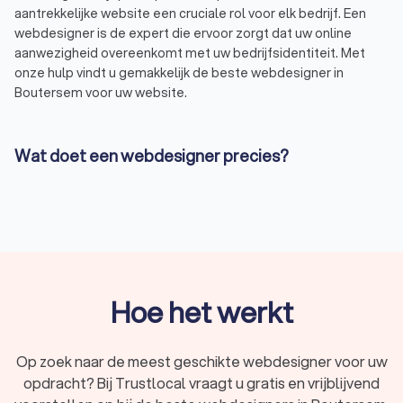
aantrekkelijke website een cruciale rol voor elk bedrijf. Een
webdesigner is de expert die ervoor zorgt dat uw online
aanwezigheid overeenkomt met uw bedrijfsidentiteit. Met
onze hulp vindt u gemakkelijk de beste webdesigner in
Boutersem voor uw website.
Wat doet een webdesigner precies?
Bij het maken van een nieuwe website of het vernieuwen van
een bestaande website, zal een webdesigner in Boutersem:
uw behoeften en doelstellingen analyseren;
een visueel aantrekkelijk en gebruiksvriendelijk ontwerp
creëren;
de structuur en navigatie van de website ontwikkelen;
zorgen voor de integratie van verschillende functies,
zoals contactformulieren of webshop-elementen;
Hoe het werkt
de website testen om ervoor te zorgen dat deze
correct functioneert op verschillende apparaten en
browsers;
Op zoek naar de meest geschikte webdesigner voor uw
de website regelmatig onderhouden en actualiseren.
opdracht? Bij Trustlocal vraagt u gratis en vrijblijvend