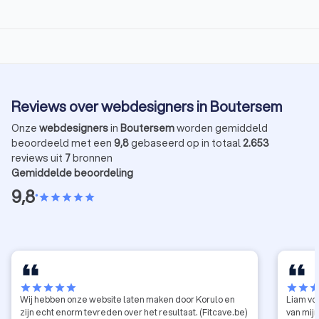
Reviews over webdesigners in Boutersem
Onze
webdesigners
in
Boutersem
worden gemiddeld
beoordeeld met een
9,8
gebaseerd op in totaal
2.653
reviews uit
7
bronnen
Gemiddelde beoordeling
9,8
•
star
star
star
star
star
star
star
star
star
star
star
star
sta
Wij hebben onze website laten maken door Korulo en
Liam vo
zijn echt enorm tevreden over het resultaat. (Fitcave.be)
van mij