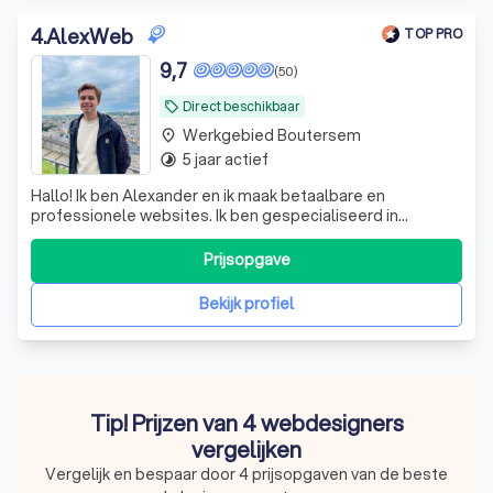
4
.
AlexWeb
TOP PRO
9,7
(50)
Direct beschikbaar
local_offer
Werkgebied Boutersem
place
5 jaar actief
timelapse
Hallo! Ik ben Alexander en ik maak betaalbare en
professionele websites. Ik ben gespecialiseerd in
websites voor zelfstandigen en KMO's. Mijn sterktes
liggen in mijn flexibele manier van werken, klantenservice
Prijsopgave
en het bouwen van boekinssystemen en webshops. Ik
studeer burgerlijk ingenieur computerwe
Bekijk profiel
Tip! Prijzen van 4 webdesigners
vergelijken
Vergelijk en bespaar door 4 prijsopgaven van de beste