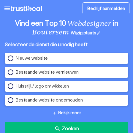
menu
Bedrijf aanmelden
Vind een Top 10
in
Webdesigner
Boutersem
Wijzig plaats
edit
Selecteer de dienst die u nodig heeft
Nieuwe website
Bestaande website vernieuwen
Huisstijl / logo ontwikkelen
Bestaande website onderhouden
Bekijk meer
add
Zoeken
search