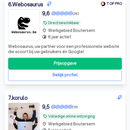
6
.
Webosaurus
TOP PRO
9,6
(26)
Direct beschikbaar
local_offer
Werkgebied Boutersem
place
6 jaar actief
timelapse
Webosaurus, uw partner voor een professionele website
die scoort bij uw gebruikers én Google!
Prijsopgave
Bekijk profiel
7
.
korulo
9,5
(15)
Volledige online ontzorging
local_offer
Werkgebied Boutersem
place