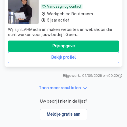
Vandaag nog contact
local_offer
Werkgebied Boutersem
place
3 jaar actief
timelapse
Wij zijn LVHMedia en maken websites en webshops die
echt werken voor jouw bedrijf. Geen
standaardoplossingen, maar een online aanwezigheid die
past bij wie jij bent en waar je naartoe wilt. Of je nu net
Prijsopgave
start of al een tijdje bezig bent: wij denken met je mee en
vertalen jouw verhaal naar een sterke
Bekijk profiel
Bijgewerkt: 07/08/2026 om 00:20
info
keyboard_arrow_down
Toon meer resultaten
Uw bedrijf niet in de lijst?
Meld je gratis aan