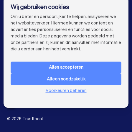
Wij gebruiken cookies
Webdesigners in Antwerpen
info@trustlocal.be
Om u beter en persoonlijker te helpen, analyseren we
Webdesigners in Gent
Webdesigners in Brugge
het websiteverkeer. Hiermee kunnen we content en
advertenties personaliseren en functies voor social
Webdesigners in Aalst
Webdesigners in Mechelen
media bieden. Deze gegevens worden gedeeld met
onze partners en zij kunnen dit aanvullen met informatie
Webdesigners in Kortrijk
Webdesigners in Hasselt
keyboard_arrow_down
VOOR PARTICULIEREN
die u eerder aan hen hebt verstrekt.
Webdesigners in Sint-Niklaas
keyboard_arrow_down
VOOR BEDRIJVEN
Webdesigners in Genk
Webdesigners in Roeselare
Alles accepteren
keyboard_arrow_down
OVER TRUSTLOCAL
Webdesigners in Beveren
Alleen noodzakelijk
LAND
Nederland
Webdesigners in Dendermonde
Voorkeuren beheren
België
Duitsland
Webdesigners in Beringen
Spanje
Webdesigners in Turnhout
©
2026
Trustlocal
Webdesigners in Dilbeek