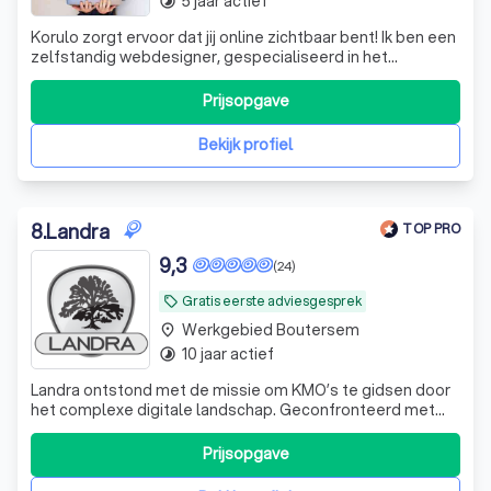
5 jaar actief
timelapse
Korulo zorgt ervoor dat jij online zichtbaar bent! Ik ben een
zelfstandig webdesigner, gespecialiseerd in het
ontwikkelen van mooie, goedwerkende en
gebruiksvriendelijke WordPress websites.
Prijsopgave
Bekijk profiel
8
.
Landra
TOP PRO
9,3
(24)
Gratis eerste adviesgesprek
local_offer
Werkgebied Boutersem
place
10 jaar actief
timelapse
Landra ontstond met de missie om KMO’s te gidsen door
het complexe digitale landschap. Geconfronteerd met
tegenstrijdige informatie over online zichtbaarheid,
streven wij ernaar elke klant te leiden naar oplossingen die
Prijsopgave
perfect aansluiten bij hun specifieke noden, wensen en
budget. Bij Landra vindt