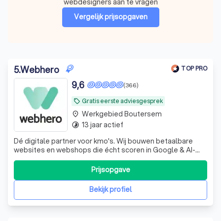
webdesigners aan te vragen
Vergelijk prijsopgaven
5
.
Webhero
TOP PRO
9,6
(366)
Gratis eerste adviesgesprek
local_offer
Werkgebied Boutersem
place
13 jaar actief
timelapse
Dé digitale partner voor kmo's. Wij bouwen betaalbare
websites en webshops die écht scoren in Google & AI-
tools zoals ChatGPT. Inclusief gratis 5-sterren support!
Prijsopgave
Bekijk profiel