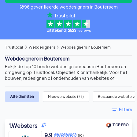
96 geverifieerde webdesigners in Boutersem
verified_user
Uitstekend
|
2523
reviews
Trustlocal
Webdesigners
Webdesigners in Boutersem
arrow_forward_ios
arrow_forward_ios
Webdesigners in Boutersem
Bekijk de top 10 beste webdesign bureaus in Boutersem en
omgeving op Trustlocal. Objectief & onafhankelijk. Voor het
bouwen, redesignen of onderhouden van websites of
webshops.
Alle diensten
Nieuwe website
(
77
)
Bestaande website v
filter_list
Filters
1
.
Websters
TOP PRO
9,9
(60)