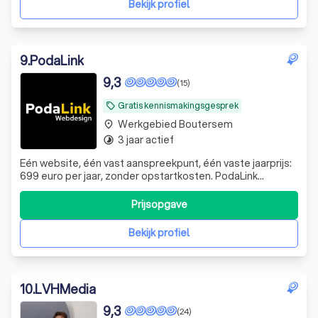
Bekijk profiel
9
.
PodaLink
9,3
(15)
Gratis kennismakingsgesprek
local_offer
Werkgebied Boutersem
place
3 jaar actief
timelapse
Eén website, één vast aanspreekpunt, één vaste jaarprijs:
699 euro per jaar, zonder opstartkosten. PodaLink
Webdesign bouwt en onderhoudt je website. Bouw,
domeinnaam, hosting, zakelijke mail, onderhoud, support
Prijsopgave
en onbeperkt wijzigingen zitten samen in die ene
jaarformule. Geen losse facturen, geen
Bekijk profiel
10
.
LVHMedia
9,3
(24)