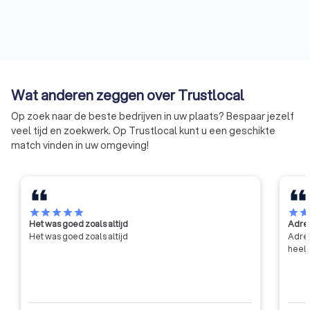
Wat anderen zeggen over Trustlocal
Op zoek naar de beste bedrijven in uw plaats? Bespaar jezelf
veel tijd en zoekwerk. Op Trustlocal kunt u een geschikte
match vinden in uw omgeving!
star
star
star
star
star
star
sta
Het was goed zoals altijd
Adres
Het was goed zoals altijd
Adres
heel 