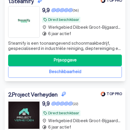
1
.
Steamify
TOP PRO
9,9
(56)
Direct beschikbaar
local_offer
Werkgebied Dilbeek Groot-Bijgaarden
place
6 jaar actief
timelapse
Steamify is een toonaangevend schoonmaakbedrijf,
gespecialiseerd in industriële reiniging, dieptereiniging en
ontstoffingswerken. Met een passie voor orde, netheid en
kwaliteit bieden wij gespecialiseerde
Prijsopgave
schoonmaakoplossingen voor bedrijven in de
voedingsindustrie, horeca, grootkeukens, koel- en vr
Beschikbaarheid
2
.
Project Verheyden
TOP PRO
9,9
(22)
Direct beschikbaar
local_offer
Werkgebied Dilbeek Groot-Bijgaarden
place
6 jaar actief
timelapse