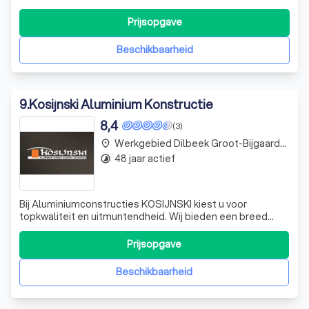
commerciële klanten. Onze diensten omvatten het
reinigen van vensters, dakgoten, zonnepanelen, opritten
Prijsopgave
en terrassen, evenals kantoren, winkelpanden,
opleveringen en dieptereiniging van zetels
Beschikbaarheid
9
.
Kosijnski Aluminium Konstructie
8,4
(3)
Werkgebied Dilbeek Groot-Bijgaarden
place
48 jaar actief
timelapse
Bij Aluminiumconstructies KOSIJNSKI kiest u voor
topkwaliteit en uitmuntendheid. Wij bieden een breed
scala aan systemen met een grote variëteit aan
kleurmogelijkheden. Onze producten zijn perfect water-
Prijsopgave
en winddicht, maximaal geïsoleerd en dit alles wordt
ondersteund door technische goedkeuringen.
Beschikbaarheid