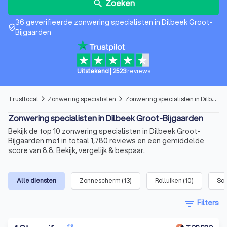
Zoeken
search
36 geverifieerde zonwering specialisten in Dilbeek Groot-
verified_user
Bijgaarden
Uitstekend
|
2523
reviews
Trustlocal
Zonwering specialisten
Zonwering specialisten in Dilbeek Groot-Bijgaarden
arrow_forward_ios
arrow_forward_ios
Zonwering specialisten in Dilbeek Groot-Bijgaarden
Bekijk de top 10 zonwering specialisten in Dilbeek Groot-
Bijgaarden met in totaal 1,780 reviews en een gemiddelde
score van 8.8. Bekijk, vergelijk & bespaar.
Alle diensten
Zonnescherm
(
13
)
Rolluiken
(
10
)
Sc
filter_list
Filters