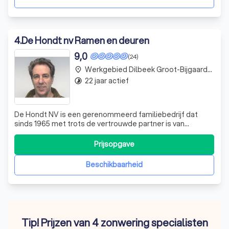
4
.
De Hondt nv Ramen en deuren
9,0
(24)
Werkgebied Dilbeek Groot-Bijgaarden
place
22 jaar actief
timelapse
De Hondt NV is een gerenommeerd familiebedrijf dat
sinds 1965 met trots de vertrouwde partner is van
bouwers, verbouwers en architecten. Met meer dan 50
jaar ervaring in de branche, hebben we een professioneel
Prijsopgave
en ervaren team van 19 personen die zich inzetten voor de
productie en plaatsing van alumi
Beschikbaarheid
Tip! Prijzen van 4 zonwering specialisten