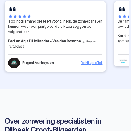
star
star
star
star
star
star
star
sta
Top, nog iemand die leeft voor zijn job, de zonnepanelen
De rame
kunnen weer een jaartje verder, ik zou zeggen tot
tevred
volgend jaar
Karolie
Bart en Anja D'Hollander - Van den Bossche
op Google
18/11/202
16/02/2026
Project Verheyden
Bekijk profiel
Over zonwering specialisten in
Dilbeek Groot-Bijgaarden