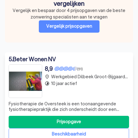
vergelijken
Vergelijk en bespaar door 4 prijsopgaven van de beste
zonwering specialisten aan te vragen
Vergelijk prijsopgaven
5
.
Beter Wonen NV
8,9
(51)
Werkgebied Dilbeek Groot-Bijgaarden
place
10 jaar actief
timelapse
Fysiotherapie de Oversteek is een toonaangevende
fysiotherapiepraktijk die zich onderscheidt door een
sterke toewijding aan de privacy en het welzijn van onze
patiënten. Wij hechten grote waarde aan de bescherming
Prijsopgave
van uw persoonsgegevens en zorgen ervoor dat deze
veilig en in overeenstemming met de
Beschikbaarheid