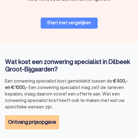
Vraag gratis en vrijblijvend vier offertes aan bij lokale
zonwering specialisten.
Ons platform maakt het eenvoudig om offertes te vergelijken
Start met vergelijken
en de beste prijs-kwaliteitsverhouding te vinden voor uw huis.
Vertrouw op Trustlocal voor deskundig advies, hoge kwaliteit
zonwering en een goede service van lokale vakmensen.
Wat kost een zonwering specialist in Dilbeek
Groot-Bijgaarden?
Een zonwering specialist kost gemiddeld tussen de
€
500
,-
en
€
1000
,-
Een zonwering specialist mag zelf de tarieven
bepalen, vraag daarom vooraf een offerte aan. Wat een
zonwering specialist kost heeft ook te maken met wat uw
specifieke wensen zijn.
Ontvang prijsopgave