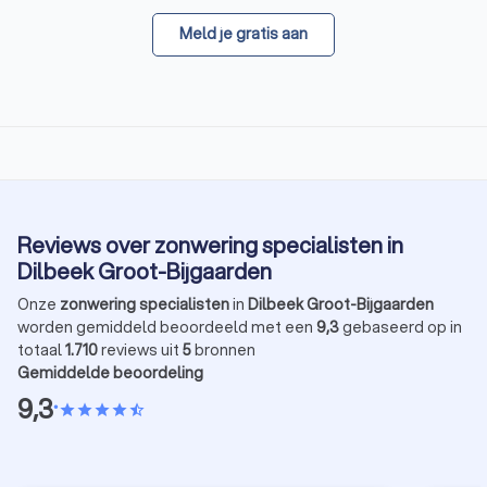
Meld je gratis aan
Reviews over zonwering specialisten in
Dilbeek Groot-Bijgaarden
Onze
zonwering specialisten
in
Dilbeek Groot-Bijgaarden
worden gemiddeld beoordeeld met een
9,3
gebaseerd op in
totaal
1.710
reviews uit
5
bronnen
Gemiddelde beoordeling
9,3
•
star
star
star
star
star_half