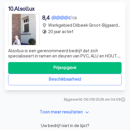
10
.
Alsollux
8,4
(3)
Werkgebied Dilbeek Groot-Bijgaarden
place
20 jaar actief
timelapse
Alsollux is een gerenommeerd bedrijf dat zich
specialiseert in ramen en deuren van PVC, ALU en HOUT.
Met een rijke traditie en ervaring, onderscheiden we ons
door onze focus op innovatie en vakmanschap. We staan
Prijsopgave
synoniem voor topkwaliteit en zekerheid, en
onderscheiden ons van de concurrentie door o
Beschikbaarheid
Bijgewerkt: 06/08/2026 om 04:09
info
keyboard_arrow_down
Toon meer resultaten
Uw bedrijf niet in de lijst?