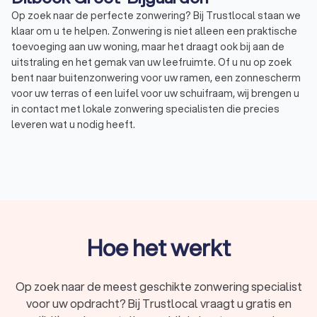
Op zoek naar de perfecte zonwering? Bij Trustlocal staan we
klaar om u te helpen. Zonwering is niet alleen een praktische
toevoeging aan uw woning, maar het draagt ook bij aan de
uitstraling en het gemak van uw leefruimte. Of u nu op zoek
bent naar buitenzonwering voor uw ramen, een zonnescherm
voor uw terras of een luifel voor uw schuifraam, wij brengen u
in contact met lokale zonwering specialisten die precies
leveren wat u nodig heeft.
Wat is zonwering?
Zonwering is elke manier van beschutting waarmee u de
hoeveelheid zonlicht reguleert in uw huis en de warmte die uw
huis binnenkomt. Ook beschermt u uw interieur tegen
schadelijke UV-stralen met zonwering. Trustlocal begrijpt dat
Hoe het werkt
de keuze voor de juiste zonwering een belangrijke beslissing
is, daarom helpen we u graag bij het vinden van de beste
oplossing voor uw specifieke behoeften.
Op zoek naar de meest geschikte zonwering specialist
voor uw opdracht? Bij Trustlocal vraagt u gratis en