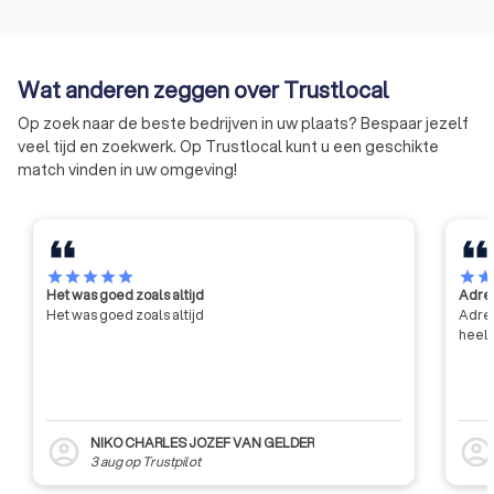
Wat anderen zeggen over Trustlocal
Op zoek naar de beste bedrijven in uw plaats? Bespaar jezelf
veel tijd en zoekwerk. Op Trustlocal kunt u een geschikte
match vinden in uw omgeving!
star
star
star
star
star
star
sta
Het was goed zoals altijd
Adres
Het was goed zoals altijd
Adres
heel 
NIKO CHARLES JOZEF VAN GELDER
account_circle
account_circl
3 aug
op
Trustpilot