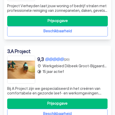
Project Verheyden laat jouw woning of bedrijf stralen met
professionele reiniging van zonnepanelen, daken, gevels
en opritten – snel, veilig en tot in de puntjes verzorgd.
Prijsopgave
Beschikbaarheid
3
.
A Project
9,3
(20)
Werkgebied Dilbeek Groot-Bijgaarden
place
15 jaar actief
timelapse
Bij A Project zijn we gespecialiseerd in het creëren van
comfortabele en gezonde leef- en werkomgevingen.
Wist u dat een tapijt eigenlijk de beste keuze is voor uw
gezondheid? Het houdt stof vast en zorgt voor een
Prijsopgave
goede akoestiek, ideaal voor drukke kantoren. We bieden
een breed scala aan tapijten,
Beschikbaarheid