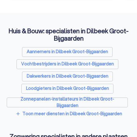
Huis & Bouw: specialisten in Dilbeek Groot-
Bijgaarden
Aannemers in Dilbeek Groot-Bijgaarden
Vochtbestrijders in Dilbeek Groot-Bijgaarden
Dakwerkers in Dilbeek Groot-Bijgaarden
Loodgieters in Dilbeek Groot-Bijgaarden
Zonnepanelen-installateurs in Dilbeek Groot-
Bijgaarden
Vloerverwarming-installateurs in Dilbeek Groot-
Toon meer diensten in Dilbeek Groot-Bijgaarden
add
Bijgaarden
Airco installateurs in Dilbeek Groot-Bijgaarden
Zonwering specialisten in andere plaatsen