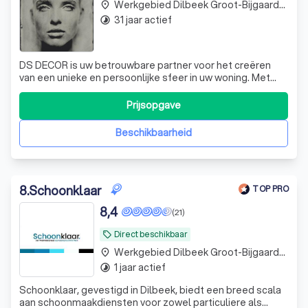
Werkgebied Dilbeek Groot-Bijgaarden
place
31 jaar actief
timelapse
DS DECOR is uw betrouwbare partner voor het creëren
van een unieke en persoonlijke sfeer in uw woning. Met
meer dan 55 jaar ervaring in de branche, onderscheiden we
ons door onze passie voor kwaliteit, oog voor trends en
Prijsopgave
aandacht voor uw ultieme comfort. Of uw stijl nu klassiek
of minimalistisch is,
Beschikbaarheid
8
.
Schoonklaar
TOP PRO
8,4
(21)
Direct beschikbaar
local_offer
Werkgebied Dilbeek Groot-Bijgaarden
place
1 jaar actief
timelapse
Schoonklaar, gevestigd in Dilbeek, biedt een breed scala
aan schoonmaakdiensten voor zowel particuliere als