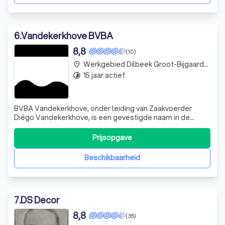
6
.
Vandekerkhove BVBA
8,8
(10)
Werkgebied Dilbeek Groot-Bijgaarden
place
15 jaar actief
timelapse
BVBA Vandekerkhove, onder leiding van Zaakvoerder
Diëgo Vandekerkhove, is een gevestigde naam in de
sector van ramen en deuren. Met meer dan 20 jaar
ervaring, onderscheiden we ons door onze expertise en
Prijsopgave
vakmanschap. Sinds onze oprichting in 2004, hebben we
een sterke reputatie opgebouwd in de regio.
Beschikbaarheid
7
.
DS Decor
8,8
(35)