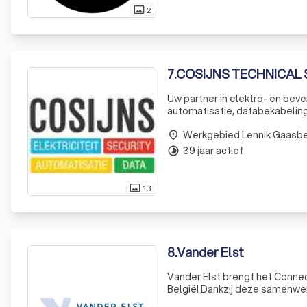
2
photo_size_select_actual
7
.
COSIJNS TECHNICAL SOL
Uw partner in elektro- en beveiligingstechnieken Met meer d
automatisatie, databekabeling 
TECH Wij bieden een totaal
Werkgebied Lennik Gaasb
place
39 jaar actief
timelapse
13
photo_size_select_actual
8
.
Vander Elst
Vander Elst brengt het Connec
België! Dankzij deze samenwer
hybride- en elektrische voert