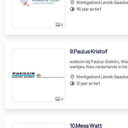
Werkgebied Lennik Gaasb
place
45 jaar actief
timelapse
5
photo_size_select_actual
9
.
Paulus Kristof
welkom bij Paulus-Elektro, Waar u terecht kan voor al uw elektriciteitswerken, grote projecten en kleine
werkjes. Kies nederlands in het hoofdmenu, voo
tous vos travau
Werkgebied Lennik Gaasb
place
12 jaar actief
timelapse
4
photo_size_select_actual
10
.
Mesa Watt