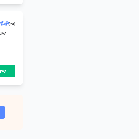
(24)
 uw
an uw
ave