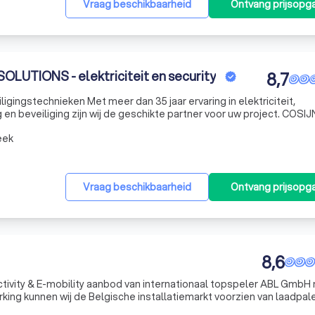
Vraag beschikbaarheid
Ontvang prijsopg
UTIONS - elektriciteit en security
8,7
an 35 jaar ervaring in elektriciteit,
en beveiliging zijn wij de geschikte partner voor uw project. COSI
oplossing op vlak van elektriciteit, beveiligingsinstallaties, databekab
eek
Vraag beschikbaarheid
Ontvang prijsopg
8,6
tivity & E-mobility aanbod van internationaal topspeler ABL GmbH 
king kunnen wij de Belgische installatiemarkt voorzien van laadpal
uigen. Daarnaast voeren wij een totaalaanbod aan kwalitatief stekk