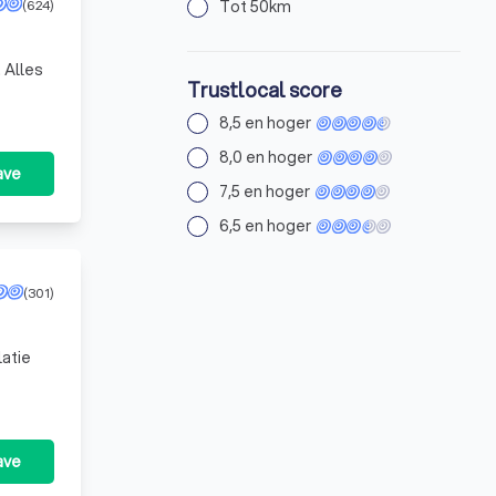
(624)
Tot 50km
 Alles
Trustlocal score
8,5 en hoger
8,0 en hoger
ave
7,5 en hoger
6,5 en hoger
(301)
latie
ave