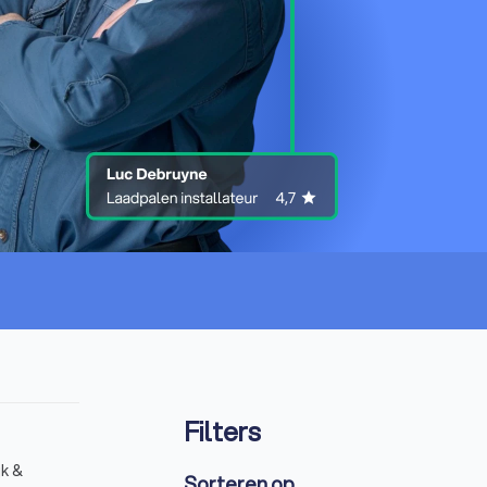
Filters
jk &
Sorteren op