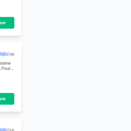
ave
(8)
ave
(2)