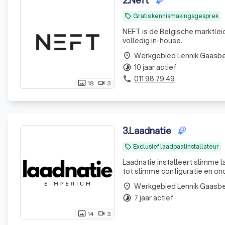
2
.
Neft
Gratis kennismakingsgesprek
local_offer
NEFT is de Belgische marktleid
volledig in-house.
Werkgebied Lennik Gaasb
place
10 jaar actief
timelapse
011 98 79 49
phone
18
3
photo_size_select_actual
videocam
3
.
Laadnatie
Exclusief laadpaalinstallateur
local_offer
Laadnatie installeert slimme l
tot slimme configuratie en ond
Werkgebied Lennik Gaasb
place
7 jaar actief
timelapse
14
3
photo_size_select_actual
videocam