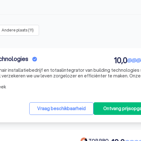
Andere plaats
(
11
)
echnologies
10,0
air installatiebedrijf en totaalintegrator van building technologies
verzekeren we uw leven zorgelozer en efficiënter te maken. Onze
techniek /Beveiliging /Duurzame Energie /HVAC & Sanitair /Systeem Integrati
eek
Vraag beschikbaarheid
Ontvang prijsopg
TOP PRO