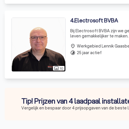
4
.
Electrosoft BVBA
Bij Electrosoft BVBA zijn we 
leven gemakkelijker te maken. 
gespecialiseerd in het levere
Werkgebied Lennik Gaasb
specifieke
place
25 jaar actief
timelapse
10
photo_size_select_actual
Tip! Prijzen van 4 laadpaal installa
Vergelijk en bespaar door 4 prijsopgaven van de beste l