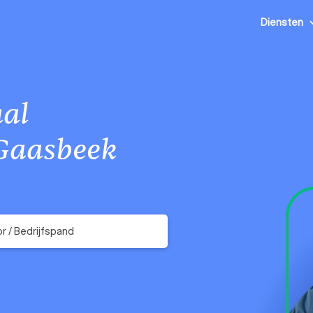
Diensten
al
Gaasbeek
r / Bedrijfspand