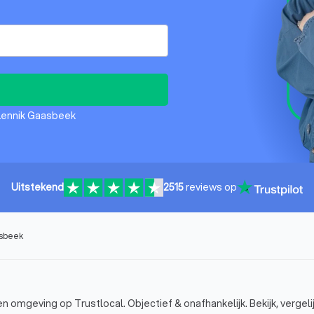
 Lennik Gaasbeek
Uitstekend
2515
reviews op
asbeek
n omgeving op Trustlocal. Objectief & onafhankelijk. Bekijk, vergeli