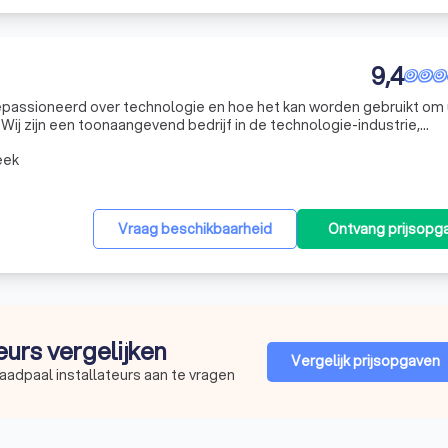
9,4
gepassioneerd over technologie en hoe het kan worden gebruikt om
Wij zijn een toonaangevend bedrijf in de technologie-industrie,
n van hoogwaardige producten en diensten die zijn ontworpen om a
eek
Vraag beschikbaarheid
Ontvang prijsopg
teurs vergelijken
Vergelijk prijsopgaven
aadpaal installateurs aan te vragen