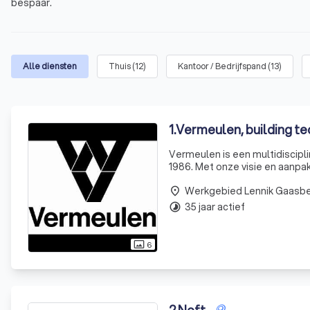
bespaar.
Alle diensten
Thuis
(
12
)
Kantoor / Bedrijfspand
(
13
)
1
.
Vermeulen, building t
Vermeulen is een multidisciplin
1986. Met onze visie en aanpak 
disciplines: /Elektro
Werkgebied Lennik Gaasb
place
35 jaar actief
timelapse
6
photo_size_select_actual