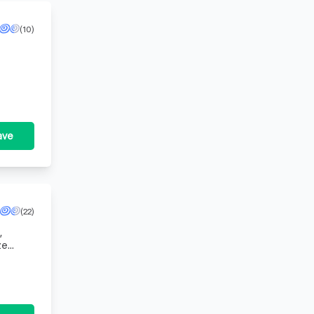
(10)
 voor
ave
(22)
,