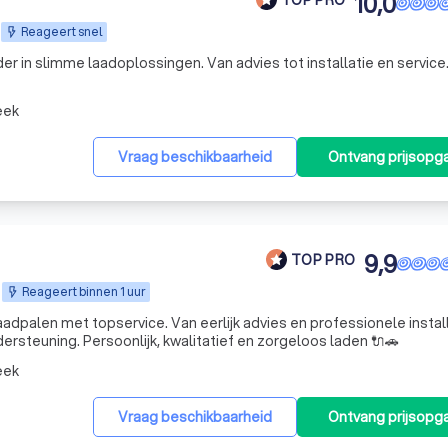
10,0
Reageert snel
er in slimme laadoplossingen. Van advies tot installatie en service.
eek
Vraag beschikbaarheid
Ontvang prijsopg
9,9
TOP PRO
Reageert binnen 1 uur
aadpalen met topservice. Van eerlijk advies en professionele instal
ersteuning. Persoonlijk, kwalitatief en zorgeloos laden 🔌🚗
eek
Vraag beschikbaarheid
Ontvang prijsopg