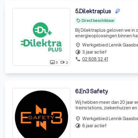
5
.
Dilektraplus
Direct beschikbaar
local_offer
Bij Dilektraplus geloven we i
energieoplossingen binnen ha
zonnepanelen, geavanceerde o
Werkgebied Lennik Gaasb
place
elektrische voertuigen, zetten
3 jaar actief
timelapse
02 808 32 41
phone
5
2
photo_size_select_actual
videocam
6
.
En3 Safety
Wij hebben meer dan 20 jaar e
treinstations, ziekenhuizen en banksector
kennis te gebruiken voor een nieuw
Werkgebied Lennik Gaasb
een beve
place
6 jaar actief
timelapse