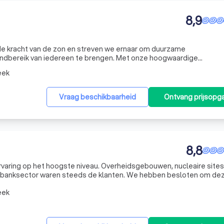
8,9
n de kracht van de zon en streven we ernaar om duurzame
ndbereik van iedereen te brengen. Met onze hoogwaardige
mvormers, innovatieve thuisbatterijen en betrouwbare laadpalen
eek
 we s
Vraag beschikbaarheid
Ontvang prijsopg
8,8
rvaring op het hoogste niveau. Overheidsgebouwen, nucleaire sites
 waren steeds de klanten. We hebben besloten om deze
e uitdaging. Deze uitdaging is En3 Safety geworden! En3 Safety is
eek