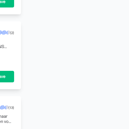
ave
(2)
JNS
eli
ave
(13)
naar
en voor
erm