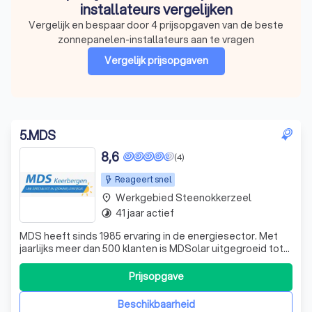
installateurs vergelijken
Vergelijk en bespaar door 4 prijsopgaven van de beste
zonnepanelen-installateurs aan te vragen
Vergelijk prijsopgaven
5
.
MDS
8,6
(4)
Reageert snel
Werkgebied Steenokkerzeel
place
41 jaar actief
timelapse
MDS heeft sinds 1985 ervaring in de energiesector. Met
jaarlijks meer dan 500 klanten is MDSolar uitgegroeid tot
een echte zonne-energie specialist. Er wordt enkel
gewerkt met topmerken zoals LG, Q Cells, AEG, Denim en
Prijsopgave
SolarEdge maar ook opkomende merken zoals Trinasolar
en Solax. Buiten zonne-energ
Beschikbaarheid