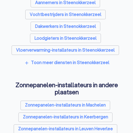
Aannemers in Steenokkerzeel
Vochtbestrijders in Steenokkerzeel
Dakwerkers in Steenokkerzeel
Loodgieters in Steenokkerzeel
Vloerverwarming-installateurs in Steenokkerzeel
Airco installateurs in Steenokkerzeel
Toon meer diensten in Steenokkerzeel
add
Ramen en deuren specialisten in Steenokkerzeel
Zonnepanelen-installateurs in andere
Laadpaal installateurs in Steenokkerzeel
plaatsen
Zonwering specialisten in Steenokkerzeel
Zonnepanelen-installateurs in Machelen
Schrijnwerkers in Steenokkerzeel
Zonnepanelen-installateurs in Keerbergen
Warmtepomp installateurs in Steenokkerzeel
Zonnepanelen-installateurs in Leuven Heverlee