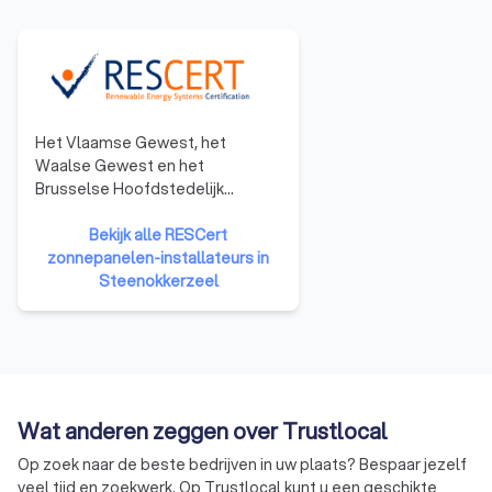
Het Vlaamse Gewest, het
Waalse Gewest en het
Brusselse Hoofdstedelijk
Gewest hebben een systeem
opgezet dat gericht is op het
Bekijk alle RESCert
opleiden en de certificatie van
zonnepanelen-installateurs in
betrouwbare en kwaliteitsvolle
Steenokkerzeel
installateurs. Het certificaat van
bekwaamheid toont dat de
aannemers een relevante
opleiding hebben gevolgd en
een erkend examen hebben
afgelegd.
Wat anderen zeggen over Trustlocal
Op zoek naar de beste bedrijven in uw plaats? Bespaar jezelf
veel tijd en zoekwerk. Op Trustlocal kunt u een geschikte