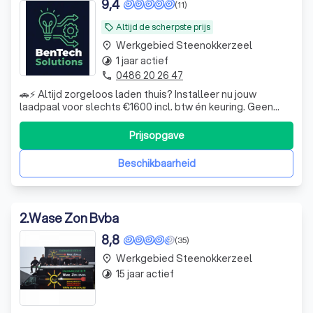
9,4
(11)
Altijd de scherpste prijs
local_offer
Werkgebied Steenokkerzeel
place
1 jaar actief
timelapse
0486 20 26 47
phone
🚗⚡ Altijd zorgeloos laden thuis? Installeer nu jouw
laadpaal voor slechts €1600 incl. btw én keuring. Geen
gedoe meer met zoeken naar publieke laadpunten —
gewoon opladen wanneer het jou uitkomt. ✔ Snelle en
Prijsopgave
professionele installatie ✔ Inclusief keuring ✔
Transparante all-in prijs Klaar voor elek
Beschikbaarheid
2
.
Wase Zon Bvba
8,8
(35)
Werkgebied Steenokkerzeel
place
15 jaar actief
timelapse