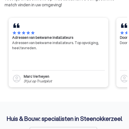
match vinden in uw omgeving!
star
star
star
star
star
star
sta
Adressen van bekwame installateurs
Door 
Adressen van bekwame installateurs. Top opvolging,
Door 
heel tevreden.
Marc Verheyen
account_circle
account_circl
31 jul
op
Trustpilot
Huis & Bouw: specialisten in Steenokkerzeel