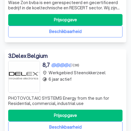
Wase Zon bvba is een gerespecteerd en gecertificeerd
bedrijf in de koeltechnische en RESCERT sector. Wij zijn
gespecialiseerd in de installatie van zonnepanelen,
warmtepompen, warmtepompboilers en batterijopslag.
Prijsopgave
Ons team van deskundige professionals zorgt ervoor dat
elk project met de grootste zorg
Beschikbaarheid
3
.
Delex Belgium
8,7
(38)
Werkgebied Steenokkerzeel
place
6 jaar actief
timelapse
PHOTOVOLTAIC SYSTEMS Energy from the sun for
Residential, commercial, industrial use
Prijsopgave
Beschikbaarheid