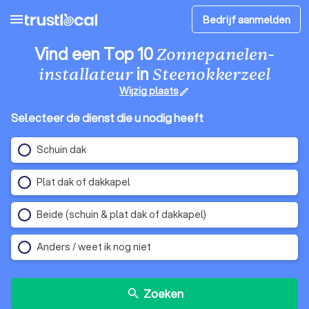
menu
Bedrijf aanmelden
Vind een Top 10
Zonnepanelen-
in
installateur
Steenokkerzeel
Wijzig plaats
edit
Selecteer de dienst die u nodig heeft
Schuin dak
Plat dak of dakkapel
Beide (schuin & plat dak of dakkapel)
Anders / weet ik nog niet
Zoeken
search