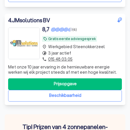
4
.
JMsolutions BV
8,7
(6)
Gratis eerste adviesgesprek
local_offer
Werkgebied Steenokkerzeel
place
3 jaar actief
timelapse
015 48 03 05
phone
Met onze 10 jaar ervaring in de hernieuwbare energie
werken wij elk project steeds af met een hoge kwaliteit.
Prijsopgave
Beschikbaarheid
Tip! Prijzen van 4 zonnepanelen-