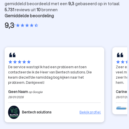
gemiddeld beoordeeld met een
9,3
gebaseerd op in totaal
5.731
reviews uit
10
bronnen
Gemiddelde beoordeling
9,3
•
star
star
star
star
star_half
star
star
star
star
star
star
star
sta
De service was top! Ik had een probleem en toen
Zeer er
contacteerde ik de Heer van Bentech solutions. Die
veel mo
kwam diezelfde namiddag bog kijken naar het
zeer ho
probleem. Dankjewel!
hem.
Geen Naam
Carine 
op Google
28/01/2026
28/07/20
Bentech solutions
Bekijk profiel