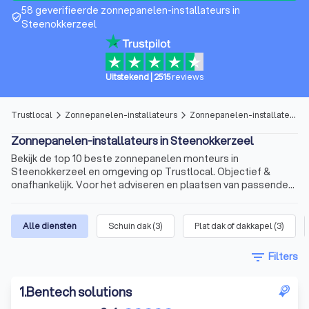
58 geverifieerde zonnepanelen-installateurs in
verified_user
Steenokkerzeel
Uitstekend
|
2515
reviews
Trustlocal
Zonnepanelen-installateurs
Zonnepanelen-installateurs in Steenokkerzeel
arrow_forward_ios
arrow_forward_ios
Zonnepanelen-installateurs in Steenokkerzeel
Bekijk de top 10 beste zonnepanelen monteurs in
Steenokkerzeel en omgeving op Trustlocal. Objectief &
onafhankelijk. Voor het adviseren en plaatsen van passende
zonnepanelen.
Alle diensten
Schuin dak
(
3
)
Plat dak of dakkapel
(
3
)
filter_list
Filters
1
.
Bentech solutions