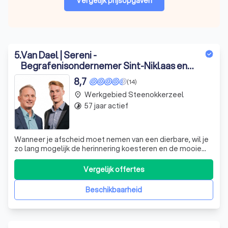
Vergelijk prijsopgaven
5
.
Van Dael | Sereni -
Begrafenisondernemer Sint-Niklaas en
omstreken
8,7
(14)
Werkgebied Steenokkerzeel
place
57 jaar actief
timelapse
Wanneer je afscheid moet nemen van een dierbare, wil je
zo lang mogelijk de herinnering koesteren en de mooie
momenten herbeleven. Een uitvaart met persoonlijke
accenten zorgt ervoor dat je troost kan vinden.
Vergelijk offertes
Beschikbaarheid