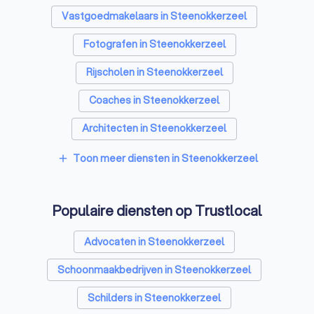
Vastgoedmakelaars in Steenokkerzeel
Fotografen in Steenokkerzeel
Rijscholen in Steenokkerzeel
Coaches in Steenokkerzeel
Architecten in Steenokkerzeel
Psychologen in Steenokkerzeel
Toon meer diensten in Steenokkerzeel
add
Relatietherapeut in Steenokkerzeel
Populaire diensten op Trustlocal
Reisbureaus in Steenokkerzeel
Personal trainers in Steenokkerzeel
Advocaten in Steenokkerzeel
Schoonmaakbedrijven in Steenokkerzeel
Schilders in Steenokkerzeel