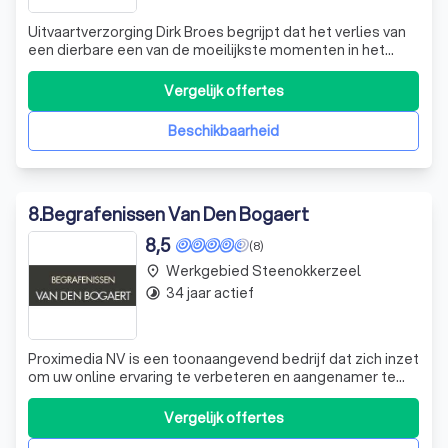
Uitvaartverzorging Dirk Broes begrijpt dat het verlies van
een dierbare een van de moeilijkste momenten in het
leven is. Wij zijn er om u te ondersteunen tijdens deze
zware periode. Met een persoonlijke en professionele
Vergelijk offertes
aanpak helpen we u bij het regelen van alle noodzakelijke
zaken. We luisteren na
Beschikbaarheid
8
.
Begrafenissen Van Den Bogaert
8,5
(8)
Werkgebied Steenokkerzeel
place
34 jaar actief
timelapse
Proximedia NV is een toonaangevend bedrijf dat zich inzet
om uw online ervaring te verbeteren en aangenamer te
maken. Wij zijn gespecialiseerd in het gebruik van cookies
om de inhoud van onze websites beter af te stemmen op
Vergelijk offertes
uw behoeften en voorkeuren. Onze expertise ligt in het