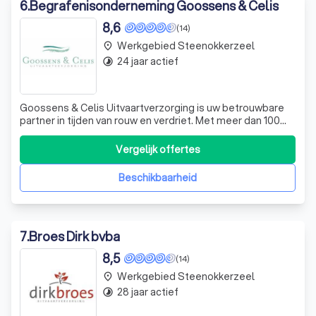
6
.
Begrafenisonderneming Goossens & Celis
8,6
(14)
Werkgebied Steenokkerzeel
place
24 jaar actief
timelapse
Goossens & Celis Uitvaartverzorging is uw betrouwbare
partner in tijden van rouw en verdriet. Met meer dan 100
jaar ervaring in uitvaartverzorging, bieden wij een
luisterend oor en een helpende hand tijdens deze
Vergelijk offertes
moeilijke periode. Wij begrijpen dat het verlies van een
geliefde pijnlijk is en streven
Beschikbaarheid
7
.
Broes Dirk bvba
8,5
(14)
Werkgebied Steenokkerzeel
place
28 jaar actief
timelapse