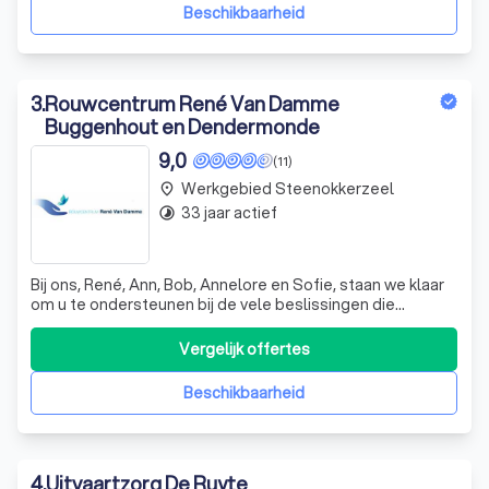
een uitvaartplechtigheid,
Beschikbaarheid
3
.
Rouwcentrum René Van Damme
Buggenhout en Dendermonde
9,0
(11)
Werkgebied Steenokkerzeel
place
33 jaar actief
timelapse
Bij ons, René, Ann, Bob, Annelore en Sofie, staan we klaar
om u te ondersteunen bij de vele beslissingen die
genomen moeten worden bij een overlijden. We
bespreken samen met de familie van de overledene de
Vergelijk offertes
mogelijkheden voor een kerkelijke uitvaart, een
gebedsdienst, een burgerlijke dienst of een ui
Beschikbaarheid
4
.
Uitvaartzorg De Ruyte