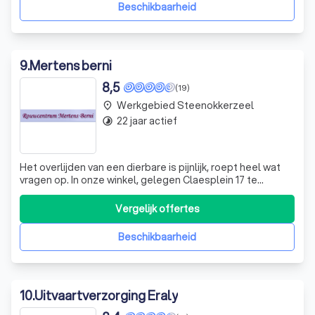
begrijpen van de unie
Beschikbaarheid
9
.
Mertens berni
8,5
(19)
Werkgebied Steenokkerzeel
place
22 jaar actief
timelapse
Het overlijden van een dierbare is pijnlijk, roept heel wat
vragen op. In onze winkel, gelegen Claesplein 17 te
Lembeek, kunt u steeds terecht voor het regelen van een
begrafenis of crematie. Wij verzorgen rouwdrukwerk,
Vergelijk offertes
kunnen instaan voor rouwbrieven, rouwkaarten,
gedachtenissen zowel met kleurfot
Beschikbaarheid
10
.
Uitvaartverzorging Eraly