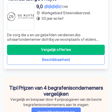
9,0
(38)
Werkgebied Steenokkerzeel
place
33 jaar actief
timelapse
De zorg die u en uw geliefden verdienen.Als
uitvaartondernemer dichtbij uw woonplaats of elders
bieden wij de nodige faciliteiten. Van uitvaartcentrum tot
begroeting van de overledene. Zo heeft u de keuze uit tal
Vergelijk offertes
van mogelijkheden om uw eigen uitvaartdienst of die van
uw familie voor te bereiden,
Beschikbaarheid
Tip! Prijzen van 4 begrafenisondernemers
vergelijken
Vergelijk en bespaar door 4 prijsopgaven van de beste
begrafenisondernemers aan te vragen