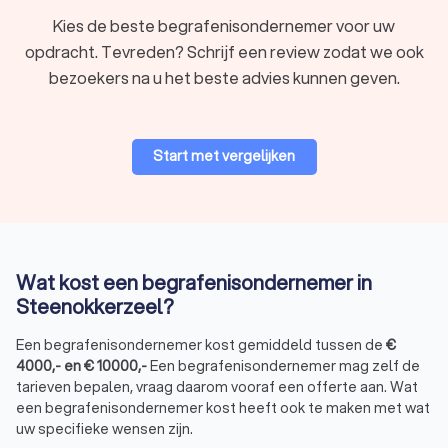
afscheidsmomenten, zoals een alternatieve ceremonie
Kies de beste begrafenisondernemer voor uw
of een intiem afscheid, helpt een
opdracht. Tevreden? Schrijf een review zodat we ook
begrafenisondernemer om alles naar wens te
bezoekers na u het beste advies kunnen geven.
organiseren.
Hulp bij complexe familiesituaties:
in grote of
samengestelde families bemiddelt een
begrafenisondernemer en zorgt hij of zij voor een
Start met vergelijken
evenwichtige regeling.
Door tijdig een uitvaartondernemer in Steenokkerzeel te
contacteren, regelt u alles op een rustige en respectvolle
manier.
Wat kost een begrafenisondernemer in
Wat kost een begrafenisondernemer in
Steenokkerzeel?
Steenokkerzeel?
Een begrafenisondernemer kost gemiddeld tussen de
€
De kosten van een begrafenis hangen af van verschillende
4000
,-
en
€
10000
,-
Een begrafenisondernemer mag zelf de
factoren, zoals de keuze voor een begrafenis of crematie,
tarieven bepalen, vraag daarom vooraf een offerte aan. Wat
het funerarium en de specifieke diensten die u wenst.
een begrafenisondernemer kost heeft ook te maken met wat
Hieronder vindt u een indicatie van de gemiddelde kosten:
Basiskosten begrafenisondernemer:
€ 1.500,- tot €
uw specifieke wensen zijn.
3.500,- (inclusief begeleiding en administratie)