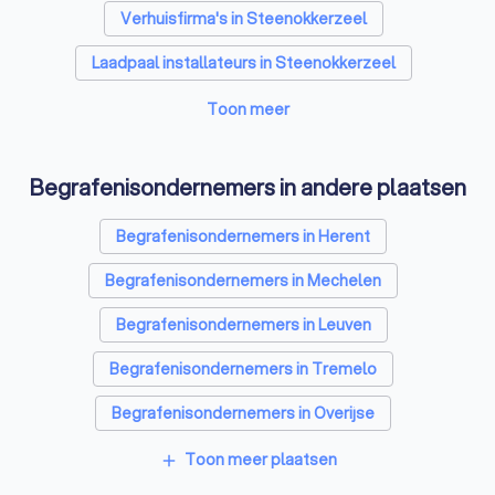
Verhuisfirma's in Steenokkerzeel
Laadpaal installateurs in Steenokkerzeel
Airco installateurs in Steenokkerzeel
Toon meer
Aannemers in Steenokkerzeel
Begrafenisondernemers in andere plaatsen
Dakwerkers in Steenokkerzeel
Begrafenisondernemers in Herent
Zonnepanelen-installateurs in Steenokkerzeel
Begrafenisondernemers in Mechelen
Tuinonderhoud bedrijven in Steenokkerzeel
Begrafenisondernemers in Leuven
Webdesigners in Steenokkerzeel
Begrafenisondernemers in Tremelo
Glazenwassers in Steenokkerzeel
Begrafenisondernemers in Overijse
Boekhouders in Steenokkerzeel
Begrafenisondernemers in Sint-Katelijne-Waver
Toon meer plaatsen
Zonwering specialisten in Steenokkerzeel
add