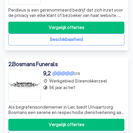
Perdieus is een gerenommeerd bedrijf dat zich inzet voor
de privacy van elke klant of bezoeker van haar website. Wij
behandelen alle gegevens die u op onze site invoert met
de grootste vertrouwelijkheid. Ons doel is om u een
Vergelijk offertes
betere service te garanderen. Wanneer u een informatie-
aanvraag indient, vr
Beschikbaarheid
2
.
Bosmans Funerals
9,2
(23)
Werkgebied Steenokkerzeel
place
56 jaar actief
timelapse
Als begrafenisondernemer in Lier, biedt Uitvaartzorg
Bosmans een serene en respectvolle dienstverlening aan.
Wij begrijpen dat het verlies van een dierbare een
moeilijke tijd is, en daarom streven wij ernaar om u bij te
Vergelijk offertes
staan met medeleven en begrip. Onze diensten omvatten