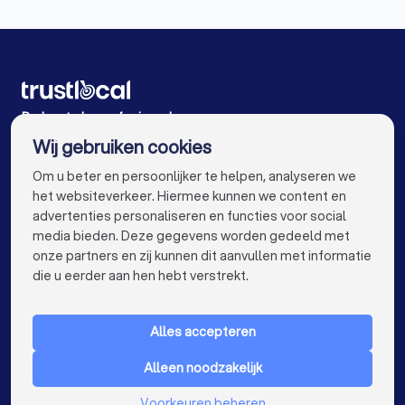
Begrafenisondernemers in Duffel
Loodgieters in Steenokkerzeel
Begrafenisondernemers in Lier
Begrafenisondernemers in Aarschot
Begrafenisondernemers in Tielt-Winge
De beste begrafenisondernemers voor u
Wij gebruiken cookies
Begrafenisondernemers in Antwerpen
info@trustlocal.be
Om u beter en persoonlijker te helpen, analyseren we
Begrafenisondernemers in Gent
het websiteverkeer. Hiermee kunnen we content en
advertenties personaliseren en functies voor social
Begrafenisondernemers in Brugge
media bieden. Deze gegevens worden gedeeld met
onze partners en zij kunnen dit aanvullen met informatie
Begrafenisondernemers in Aalst
keyboard_arrow_down
VOOR PARTICULIEREN
die u eerder aan hen hebt verstrekt.
Begrafenisondernemers in Kortrijk
keyboard_arrow_down
VOOR BEDRIJVEN
Begrafenisondernemers in Hasselt
Alles accepteren
keyboard_arrow_down
OVER TRUSTLOCAL
Begrafenisondernemers in Sint-Niklaas
Alleen noodzakelijk
LAND
Nederland
Begrafenisondernemers in Genk
Voorkeuren beheren