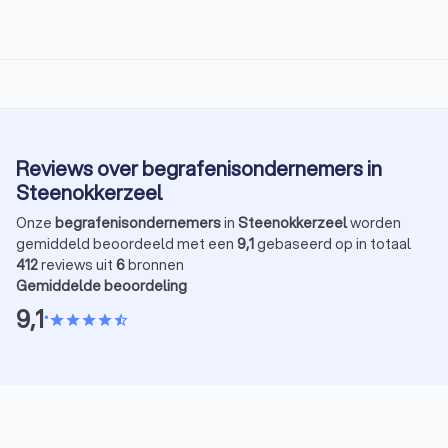
Reviews over begrafenisondernemers in
Steenokkerzeel
Onze
begrafenisondernemers
in
Steenokkerzeel
worden
gemiddeld beoordeeld met een
9,1
gebaseerd op in totaal
412
reviews uit
6
bronnen
Gemiddelde beoordeling
9,1
•
star
star
star
star
star_half