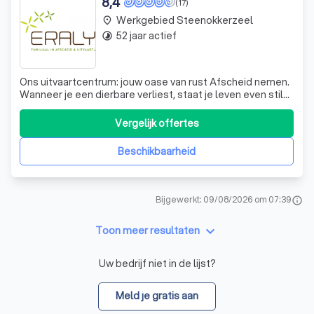
8,4
(17)
Werkgebied Steenokkerzeel
place
52 jaar actief
timelapse
Ons uitvaartcentrum: jouw oase van rust Afscheid nemen.
Wanneer je een dierbare verliest, staat je leven even stil
en heb je tijd en ruimte nodig om in alle rust en sereniteit
met je familie samen te zijn en afscheid te nemen.
Vergelijk offertes
Uitvaartcentrum Eraly creëert met een persoonlijke en
familiale aanpak de
Beschikbaarheid
Bijgewerkt: 09/08/2026 om 07:39
info
keyboard_arrow_down
Toon meer resultaten
Uw bedrijf niet in de lijst?
Meld je gratis aan