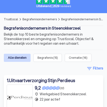
Uitstekend
|
2529
reviews
Trustlocal
Begrafenisondernemers
Begrafenisondernemers in Steenokkerzeel
arrow_forward_ios
arrow_forward_ios
Begrafenisondernemers in Steenokkerzeel
Bekijk de top 10 beste begrafenisondernemers in
Steenokkerzeel en omgeving op Trustlocal. Objectief &
onafhankelijk voor het regelen van een uitvaart.
Alle diensten
Begrafenis
(
15
)
Crematie
(
16
)
filter_list
Filters
1
.
Uitvaartverzorging Stijn Perdieus
9,2
(22)
Werkgebied Steenokkerzeel
place
22 jaar actief
timelapse