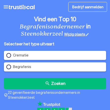
menu
Bedrijf aanmelden
Vind een Top 10
in
Begrafenisondernemer
Steenokkerzeel
Wijzig plaats
edit
Selecteer het type uitvaart
Crematie
Begrafenis
Zoeken
search
22 geverifieerde begrafenisondernemers in
verified_user
Steenokkerzeel