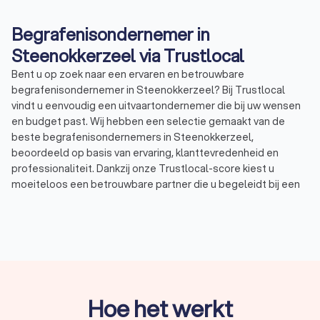
Begrafenisondernemer in
Steenokkerzeel via Trustlocal
Bent u op zoek naar een ervaren en betrouwbare
begrafenisondernemer in Steenokkerzeel? Bij Trustlocal
vindt u eenvoudig een uitvaartondernemer die bij uw wensen
en budget past. Wij hebben een selectie gemaakt van de
beste begrafenisondernemers in Steenokkerzeel,
beoordeeld op basis van ervaring, klanttevredenheid en
professionaliteit. Dankzij onze Trustlocal-score kiest u
moeiteloos een betrouwbare partner die u begeleidt bij een
waardig en respectvol afscheid. De uitvaartdiensten in
Steenokkerzeel hebben een gemiddelde Trustlocal-score
van 8.5.
Waarom een begrafenisondernemer in
Steenokkerzeel inschakelen?
Hoe het werkt
Een overlijden brengt veel praktische en emotionele