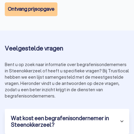
Begrafenissen met plechtigheid:
€ 7.000,- tot € 12.000,-
Ontvang prijsopgave
(inclusief graf, ceremonie en rouwvervoer)
Crematies:
€ 5.500,- tot € 10.500,- (inclusief
crematorium en urn)
Extra diensten:
rouwdrukwerk, bloemen en live muziek
beïnvloeden de kosten.
Wilt u een duidelijk overzicht van de kosten? Vraag vrijblijvend
Veelgestelde vragen
offertes aan bij verschillende begrafenisondernemers in
Steenokkerzeel via Trustlocal.
Bent u op zoek naar informatie over begrafenisondernemers
in Steenokkerzeel of heeft u specifieke vragen? Bij Trustlocal
Hoe kiest u de juiste begrafenisondernemer in
hebben we een lijst samengesteld met de meestgestelde
vragen. Hieronder vindt u de antwoorden op deze vragen,
Steenokkerzeel?
zodat u een beter inzicht krijgt in de diensten van
Het vinden van de juiste begrafenisondernemer is een
begrafenisondernemers.
belangrijke keuze. Hier zijn enkele tips om u te helpen bij uw
beslissing:
Ervaring en empathie:
kies een begrafenisondernemer
met ervaring en een respectvolle aanpak.
Wat kost een begrafenisondernemer in
Transparante prijzen:
vraag altijd een gedetailleerde
Steenokkerzeel?
offerte zodat u niet voor verrassingen komt te staan.
Persoonlijke aanpak:
een goede begrafenisondernemer