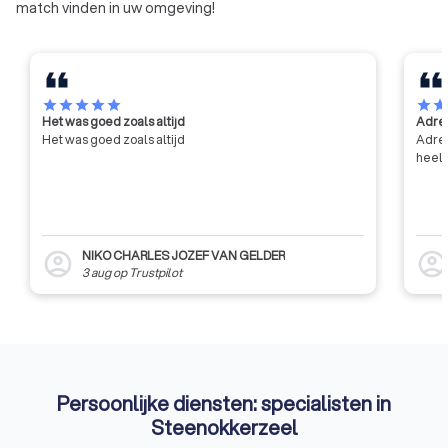
match vinden in uw omgeving!
star
star
star
star
star
star
sta
Het was goed zoals altijd
Adres
Het was goed zoals altijd
Adres
heel 
NIKO CHARLES JOZEF VAN GELDER
account_circle
account_circl
3 aug
op
Trustpilot
Persoonlijke diensten: specialisten in
Steenokkerzeel