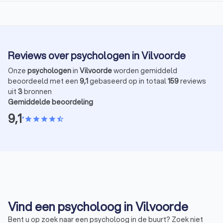
Reviews over psychologen in Vilvoorde
Onze
psychologen
in
Vilvoorde
worden gemiddeld
beoordeeld met een
9,1
gebaseerd op in totaal
159
reviews
uit
3
bronnen
Gemiddelde beoordeling
9,1
•
star
star
star
star
star_half
Vind een psycholoog in Vilvoorde
Bent u op zoek naar een psycholoog in de buurt? Zoek niet