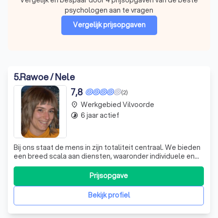
psychologen aan te vragen
Vergelijk prijsopgaven
5
.
Rawoe / Nele
7,8
(2)
Werkgebied Vilvoorde
place
6 jaar actief
timelapse
Bij ons staat de mens in zijn totaliteit centraal. We bieden
een breed scala aan diensten, waaronder individuele en
gezinssessies voor kinderen en jongeren, Nia-lessen,
dansexpressie voor kinderen en volwassenen, en
Prijsopgave
bewegingsexpressie in de klas. Onze methoden zijn
lichaamsgericht en we streven erna
Bekijk profiel