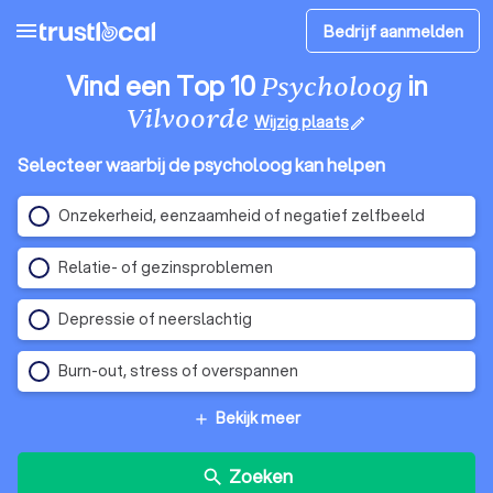
menu
Bedrijf aanmelden
Vind een Top 10
in
Psycholoog
Vilvoorde
Wijzig plaats
edit
Selecteer waarbij de psycholoog kan helpen
Onzekerheid, eenzaamheid of negatief zelfbeeld
Relatie- of gezinsproblemen
Depressie of neerslachtig
Burn-out, stress of overspannen
Bekijk meer
add
Zoeken
search