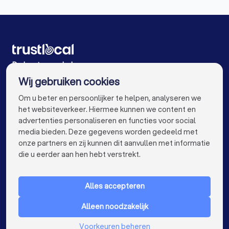
Psychologen in Rumst
Psychologen in Sint-Katelijne-Waver Onze-Lieve-
Vrouw-Waver
Psychologen in Leuven Kessel-Lo
De beste psychologen voor u
Psychologen in Lier
Psychologen in Antwerpen
Wij gebruiken cookies
Psychologen in Gent
Psychologen in Brugge
info@trustlocal.be
Om u beter en persoonlijker te helpen, analyseren we
Psychologen in Leuven
Psychologen in Aalst
het websiteverkeer. Hiermee kunnen we content en
advertenties personaliseren en functies voor social
Psychologen in Mechelen
Psychologen in Kortrijk
media bieden. Deze gegevens worden gedeeld met
onze partners en zij kunnen dit aanvullen met informatie
keyboard_arrow_down
Psychologen in Hasselt
VOOR PARTICULIEREN
die u eerder aan hen hebt verstrekt.
keyboard_arrow_down
Psychologen in Sint-Niklaas
Psychologen in Genk
VOOR BEDRIJVEN
Alles accepteren
Psychologen in Roeselare
Psychologen in Beveren
keyboard_arrow_down
OVER TRUSTLOCAL
Alleen noodzakelijk
Psychologen in Dendermonde
LAND
Nederland
Voorkeuren beheren