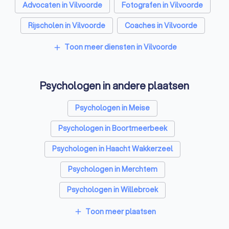
Advocaten in Vilvoorde
Fotografen in Vilvoorde
Rijscholen in Vilvoorde
Coaches in Vilvoorde
Architecten in Vilvoorde
Toon meer diensten in Vilvoorde
add
Relatietherapeut in Vilvoorde
Psychologen in andere plaatsen
Reisbureaus in Vilvoorde
Personal trainers in Vilvoorde
Psychologen in Meise
Psychologen in Boortmeerbeek
Psychologen in Haacht Wakkerzeel
Psychologen in Merchtem
Psychologen in Willebroek
Psychologen in Herent Winksele
Toon meer plaatsen
add