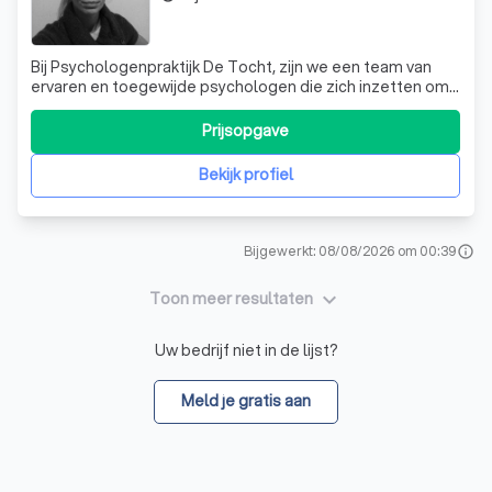
Bij Psychologenpraktijk De Tocht, zijn we een team van
ervaren en toegewijde psychologen die zich inzetten om
u te helpen bij het navigeren door de uitdagingen van het
leven. Onze specialiteiten variëren van depressie, angst
Prijsopgave
en fobieën tot trauma, eetstoornissen en verslaving. We
bieden ook onderste
Bekijk profiel
Bijgewerkt: 08/08/2026 om 00:39
info
keyboard_arrow_down
Toon meer resultaten
Uw bedrijf niet in de lijst?
Meld je gratis aan