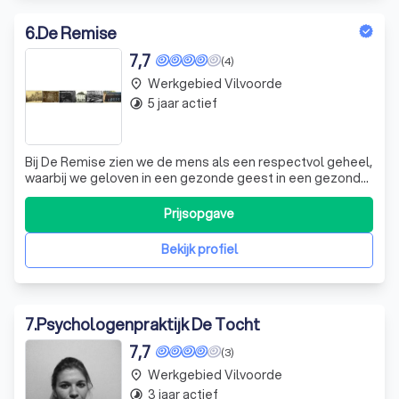
6
.
De Remise
7,7
(4)
Werkgebied Vilvoorde
place
5 jaar actief
timelapse
Bij De Remise zien we de mens als een respectvol geheel,
waarbij we geloven in een gezonde geest in een gezond
lichaam. We zijn ervan overtuigd dat lichamelijke en
geestelijke zorg hand in hand gaan. Onze visie is
Prijsopgave
gebaseerd op het 'en-en-verhaal', waarbij we een
integrale, empathische kijk op elke h
Bekijk profiel
7
.
Psychologenpraktijk De Tocht
7,7
(3)
Werkgebied Vilvoorde
place
3 jaar actief
timelapse