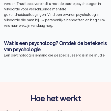
verder. Trustlocal verbindt u met de beste psychologen in
Vilvoorde voor verschillende mentale
gezondheidsuitdagingen. Vind een ervaren psycholoog in
Vilvoorde die past bij uw persoonlijke behoeften en begin uw
reis naar welzijn vandaag nog.
Wat is een psycholoog? Ontdek de betekenis
van psychologie
Een psycholoog is iemand die gespecialiseerd is in de studie
van de menselijke geest en gedrag. Dit omvat het
doorgronden van complexe menselijke emoties en
gedachten tot het analyseren van sociale interacties en
relaties. Psychologen gebruiken verschillende methoden en
technieken om individuen, groepen en organisaties te helpen
hun mentale gezondheid en welzijn te verbeteren. In
Vilvoorde staan professionele psychologen klaar om u te
Hoe het werkt
ondersteunen.