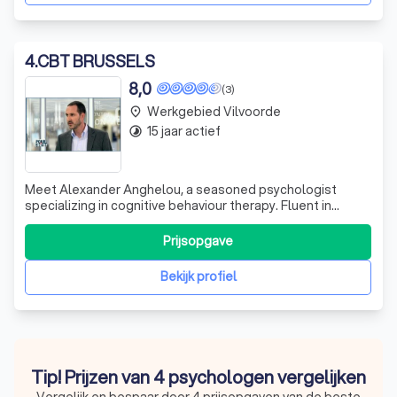
4
.
CBT BRUSSELS
8,0
(3)
Werkgebied Vilvoorde
place
15 jaar actief
timelapse
Meet Alexander Anghelou, a seasoned psychologist
specializing in cognitive behaviour therapy. Fluent in
English, French, and Greek, Alexander has been providing
his expert services from his private practice since 2005.
Prijsopgave
He is a proud
Bekijk profiel
Tip! Prijzen van 4 psychologen vergelijken
Vergelijk en bespaar door 4 prijsopgaven van de beste