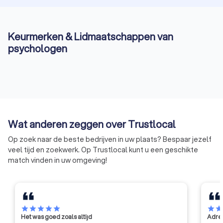
Keurmerken & Lidmaatschappen van
psychologen
Wat anderen zeggen over Trustlocal
Op zoek naar de beste bedrijven in uw plaats? Bespaar jezelf
veel tijd en zoekwerk. Op Trustlocal kunt u een geschikte
match vinden in uw omgeving!
star
star
star
star
star
star
sta
Het was goed zoals altijd
Adres