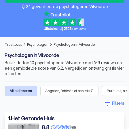
24 geverifieerde psychologen in Vilvoorde
verified_user
Uitstekend
|
2526
reviews
Trustlocal
Psychologen
Psychologen in Vilvoorde
arrow_forward_ios
arrow_forward_ios
Psychologen in Vilvoorde
Bekijk de top 10 psychologen in Vilvoorde met 159 reviews en
een gemiddelde score van 8.2. Vergelijk en ontvang gratis vier
offertes.
Alle diensten
Angsten, fobieën of paniek
(
7
)
Burn-out, str
filter_list
Filters
1
.
Het Gezonde Huis
8,8
(5)