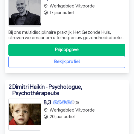
Werkgebied Vilvoorde
place
17 jaar actief
timelapse
Bij ons multidisciplinaire praktijk, Het Gezonde Huis,
streven we ernaar om u te helpen uw gezondheidsdoelen
te bereiken. Of u nu wilt stoppen met roken, gezonder wilt
eten, meer wilt bewegen of gewoon beter voor uzelf wilt
Prijsopgave
zorgen, wij staan klaar om u te ondersteunen. Ons team
bestaat uit een erken
Bekijk profiel
2
.
Dimitri Haikin - Psychologue,
Psychothérapeute
8,3
(3)
Werkgebied Vilvoorde
place
20 jaar actief
timelapse