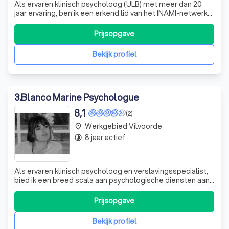
Als ervaren klinisch psycholoog (ULB) met meer dan 20
jaar ervaring, ben ik een erkend lid van het INAMI-netwerk
van klinisch psychologen. Ik bied professionele hulp aan
via persoonlijke sessies in mijn praktijk, via
Prijsopgave
videoconferentie of tijdens wandeltherapie in het bos. Als
psychotherapeut, trainer
Bekijk profiel
3
.
Blanco Marine Psychologue
8,1
(2)
Werkgebied Vilvoorde
place
8 jaar actief
timelapse
Als ervaren klinisch psycholoog en verslavingsspecialist,
bied ik een breed scala aan psychologische diensten aan.
Mijn opleiding in de klinische psychologie, met een
Freudiaanse oriëntatie, heeft me in staat gesteld om
Prijsopgave
verschillende stromingen en theorieën te ontdekken en
te omarmen. Ik heb een bij
Bekijk profiel