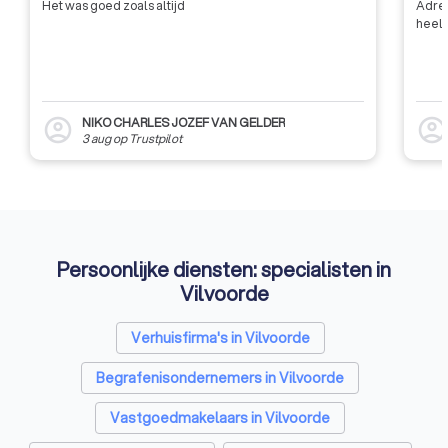
Het was goed zoals altijd
Adres
heel 
NIKO CHARLES JOZEF VAN GELDER
account_circle
account_circl
3 aug
op
Trustpilot
Persoonlijke diensten: specialisten in
Vilvoorde
Verhuisfirma's in Vilvoorde
Begrafenisondernemers in Vilvoorde
Vastgoedmakelaars in Vilvoorde