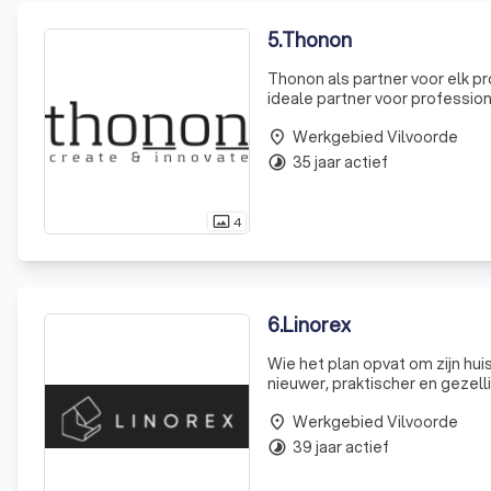
5
.
Thonon
Thonon als partner voor elk pr
ideale partner voor professio
bieden ondersteuning in elke f
Werkgebied Vilvoorde
place
35 jaar actief
timelapse
4
photo_size_select_actual
6
.
Linorex
Wie het plan opvat om zijn hui
nieuwer, praktischer en gezell
geheel moet weer voor jaren 
Werkgebied Vilvoorde
onderhoud
place
39 jaar actief
timelapse