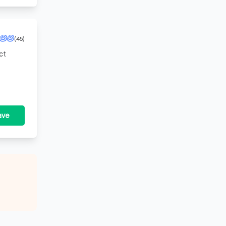
(45)
ct
ten te
ave