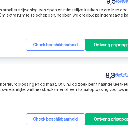
9,5
een smallere rijwoning een open en ruimtelijke keuken te creëren doo
n. Om extra ruimte te scheppen, hebben we greeploze ingemaakte k
 onder de trap. Materialen: • Ultramatte laminaat • Massief eiken blad • Composiet • Gela
Check beschikbaarheid
Ontvang prijsopg
9,3
 op maat. Of u nu op zoek bent naar de leefkeuken
vriendelijke wellnessbadkamer of een totaaloplossing voor uw int
azingwekkend creatieve ontwerpen, uitgevoerd met meesterlijke
Check beschikbaarheid
Ontvang prijsopg