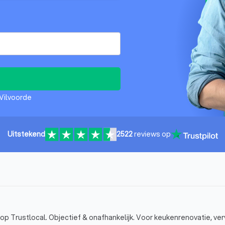
Vilvoorde
Uitstekend
2522
reviews op
p Trustlocal. Objectief & onafhankelijk. Voor keukenrenovatie, ve