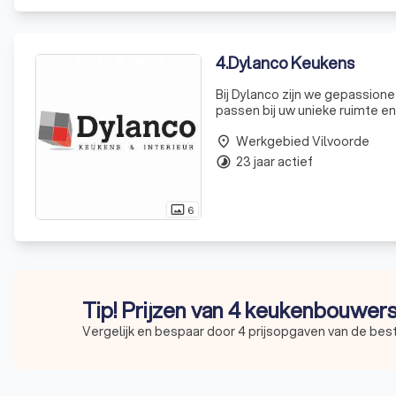
4
.
Dylanco Keukens
Bij Dylanco zijn we gepassion
passen bij uw unieke ruimte en 
verlengstuk van uw persoonli
Werkgebied Vilvoorde
begrijpe
place
23 jaar actief
timelapse
6
photo_size_select_actual
Tip! Prijzen van 4 keukenbouwers
Vergelijk en bespaar door 4 prijsopgaven van de be