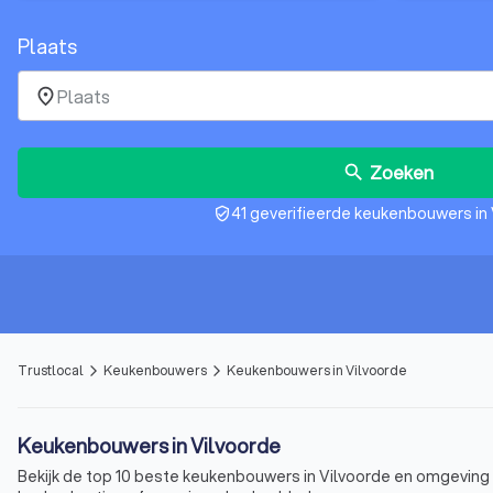
Plaats
place
Zoeken
search
41 geverifieerde keukenbouwers in 
verified_user
Trustlocal
Keukenbouwers
Keukenbouwers in Vilvoorde
arrow_forward_ios
arrow_forward_ios
Keukenbouwers in Vilvoorde
Bekijk de top 10 beste keukenbouwers in Vilvoorde en omgeving o