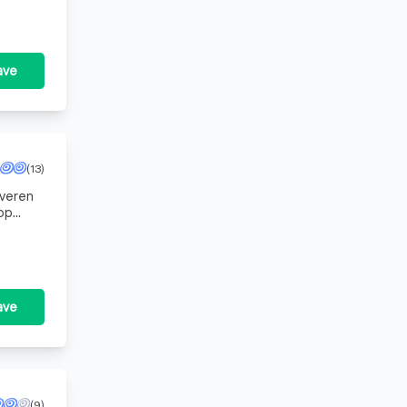
ave
(13)
everen
op
singdie
ave
(9)