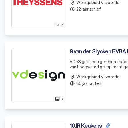
Werkgebied Vilvoorde
place
22 jaar actief
timelapse
7
photo_size_select_actual
9
.
van der Slycken BVB
VDeSign is een gerenommeerd f
van hoogwaardige, op maat ge
onze persoonlijke en kwaliteit
Werkgebied Vilvoorde
place
30 jaar actief
timelapse
6
photo_size_select_actual
10
.
IR Keukens