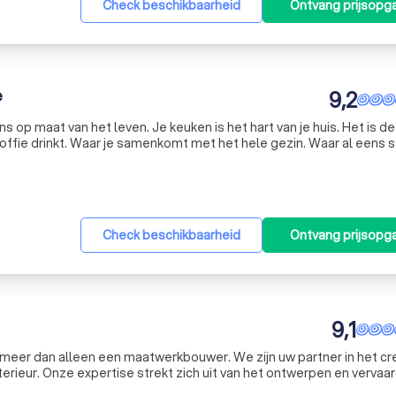
Check beschikbaarheid
Ontvang prijsopg
e
9,2
p maat van het leven. Je keuken is het hart van je huis. Het is de
koffie drinkt. Waar je samenkomt met het hele gezin. Waar al eens 
rdt omgestoten. Bij Van Moerzeke weten we dat een keuken dient 
Check beschikbaarheid
Ontvang prijsopg
9,1
we meer dan alleen een maatwerkbouwer. We zijn uw partner in het c
nterieur. Onze expertise strekt zich uit van het ontwerpen en vervaa
 tot het realiseren van totaalprojecten met opbergkasten, dressi