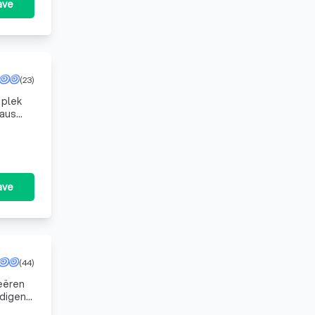
ave
(23)
 plek
saus
om in
ave
(44)
reëren
rdigen
n