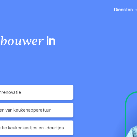
Diensten
in
nbouwer
nrenovatie
en van keukenapparatuur
tie keukenkastjes en -deurtjes