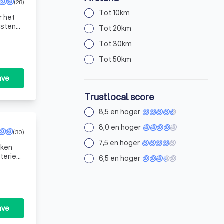
(28)
Tot 10km
r het
asten
Tot 20km
Tot 30km
Tot 50km
ave
Trustlocal score
8,5 en hoger
8,0 en hoger
(30)
7,5 en hoger
erieur,
6,5 en hoger
ave