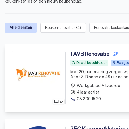
keukenkastjes of een nieuw keukenblad.
Alle diensten
Keukenrenovatie
(
34
)
Renovatie keukenkast
1
.
AVB Renovatie
Direct beschikbaar
Reagee
local_offer
Met 20 jaar ervaring zorgen wij
A tot Z. Binnen de 48 uur na h
Werkgebied Vilvoorde
place
4 jaar actief
timelapse
03 300 15 20
phone
45
photo_size_select_actual
2
.
EC Keukens & Interieur