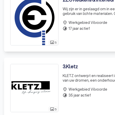
Wij zijn er in geslaagd om in 
gebruik van lichte materiale
voorzien
Werkgebied Vilvoorde
place
17 jaar actief
timelapse
5
photo_size_select_actual
3
.
Kletz
KLETZ ontwerpt en realiseert interieuroplossingen
van uw dromen, een onderhouds
KLETZ staat garant voor verb
Werkgebied Vilvoorde
vakkennis
place
35 jaar actief
timelapse
5
photo_size_select_actual