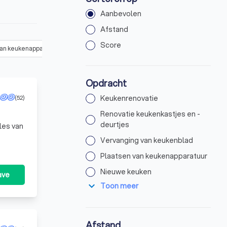
Aanbevolen
Afstand
Score
van keukenapparatuur
(
29
)
Nieuwe keuken
(
34
)
Overige keuke
Opdracht
(52)
Keukenrenovatie
Renovatie keukenkastjes en -
deurtjes
lles van
Vervanging van keukenblad
Plaatsen van keukenapparatuur
Nieuwe keuken
ave
expand_more
Toon meer
Afstand