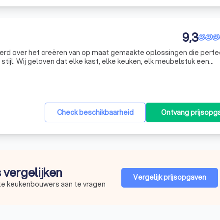
9,3
eerd over het creëren van op maat gemaakte oplossingen die perfe
stijl. Wij geloven dat elke kast, elke keuken, elk meubelstuk een
jkheid moet zijn. Daarom nemen we de tijd om uw wensen en behoef
Check beschikbaarheid
Ontvang prijsopg
 vergelijken
Vergelijk prijsopgaven
ste keukenbouwers aan te vragen