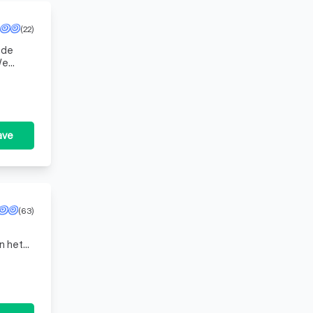
(22)
 de
We
nning t
ave
(63)
n het