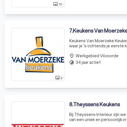
10
photo_size_select_actual
7
.
Keukens Van Moerzek
Keukens Van Moerzeke Keukens o
waar je ’s ochtends je eerste 
wordt gemorst of een glas wo
Werkgebied Vilvoorde
place
34 jaar actief
timelapse
2
photo_size_select_actual
8
.
Theyssens Keukens
Bij Theyssens Interieur zijn 
van een uniek en persoonlijk i
van op maat gemaakte keukens