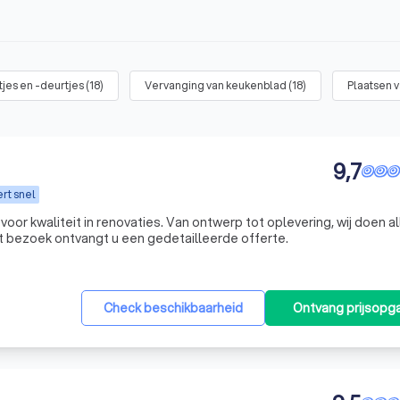
jes en -deurtjes
(
18
)
Vervanging van keukenblad
(
18
)
Plaatsen 
9,7
rt snel
 voor kwaliteit in renovaties. Van ontwerp tot oplevering, wij doen a
et bezoek ontvangt u een gedetailleerde offerte.
Check beschikbaarheid
Ontvang prijsopg