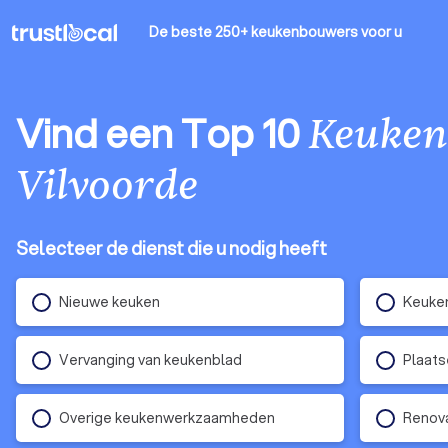
De beste 250+ keukenbouwers
voor u
Vind een Top 10
Keuke
Vilvoorde
Selecteer de dienst die u nodig heeft
Nieuwe keuken
Keuke
Vervanging van keukenblad
Plaats
Overige keukenwerkzaamheden
Renova