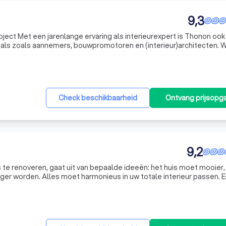
9,3
oject Met een jarenlange ervaring als interieurexpert is Thonon ook
nals zoals aannemers, bouwpromotoren en (interieur)architecten. 
ase van uw bouw- of renovatieproject: van het ontwerp, over de pla
Check beschikbaarheid
Ontvang prijsopg
9,2
s te renoveren, gaat uit van bepaalde ideeën: het huis moet mooier,
iger worden. Alles moet harmonieus in uw totale interieur passen. E
meekunnen. De renovatie moet karakter hebben, en evenwichtig,