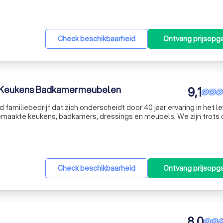
Check beschikbaarheid
Ontvang prijsopg
A Keukens Badkamermeubelen
9,1
amiliebedrijf dat zich onderscheidt door 40 jaar ervaring in het l
maakte keukens, badkamers, dressings en meubels. We zijn trots 
svolle service, die we hoog in het vaandel dragen. Onze eigen plaat
Check beschikbaarheid
Ontvang prijsopg
8,0