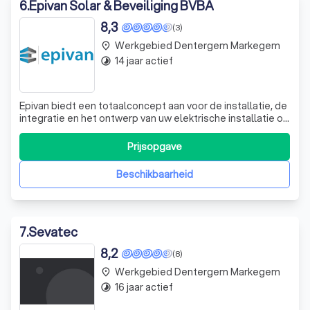
6
.
Epivan Solar & Beveiliging BVBA
8,3
(3)
Werkgebied Dentergem Markegem
place
14 jaar actief
timelapse
Epivan biedt een totaalconcept aan voor de installatie, de
integratie en het ontwerp van uw elektrische installatie of
elektronische beveiliging. Domotica, lichtstudie, schema,
keuring, inbraakbeveiliging, camerasystemen,
Prijsopgave
toegangscontrole, videofonie, enz…Dit van de start tot
einde, nieuwbouw of re
Beschikbaarheid
7
.
Sevatec
8,2
(8)
Werkgebied Dentergem Markegem
place
16 jaar actief
timelapse