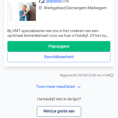
7,2
(5)
Werkgebied Dentergem Markegem
place
Bij VMT specialiseren we ons in het creëren van een
optimaal binnenklimaat voor uw huis of bedrijf. Of het nu
gaat om de installatie van hoogwaardige airconditioning
die u koel houdt tijdens de zomer en warm in de winter, of
Prijsopgave
om geavanceerde ventilatiesystemen die de
luchtkwaliteit binnenshuis verbet
Beschikbaarheid
Bijgewerkt: 05/08/2026 om 01:58
info
keyboard_arrow_down
Toon meer resultaten
Uw bedrijf niet in de lijst?
Meld je gratis aan