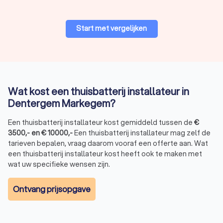
Vaak lager in capaciteit dan vaste batterijen
Start met vergelijken
Loodzuur vs. lithium-ion batterijen
De meeste moderne thuisbatterijen zijn lithium-ion batterijen.
Deze batterijen zijn efficiënter, gaan langer mee en laden
sneller op dan de oudere loodzuurbatterijen.
Lithium-ion:
Lange levensduur, hoog rendement, duurder
Wat kost een thuisbatterij installateur in
in aanschaf.
Loodzuur:
Goedkoper, maar minder efficiënt en een
Dentergem Markegem?
kortere levensduur.
Een thuisbatterij installateur kost gemiddeld tussen de
€
3500
,-
en
€
10000
,-
Een thuisbatterij installateur mag zelf de
tarieven bepalen, vraag daarom vooraf een offerte aan. Wat
Waarom uw thuisbatterij laten installeren
een thuisbatterij installateur kost heeft ook te maken met
door een professionele installateur?
wat uw specifieke wensen zijn.
Een thuisbatterij installeren is geen eenvoudige klus. Het is
een technisch proces waarbij verschillende factoren een rol
Ontvang prijsopgave
spelen, zoals de capaciteit van de batterij, de aansluiting op
uw zonnepanelen en het elektrische netwerk van uw woning.
Daarom is het sterk aangeraden om een erkende installateur