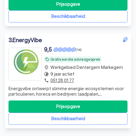
geniet zorgeloos van zelfvoorzienende kracht.
Prijsopgave
Beschikbaarheid
3
.
EnergyVibe
9,5
(14)
Gratis eerste adviesgesprek
local_offer
Werkgebied Dentergem Markegem
place
9 jaar actief
timelapse
051 28 01 77
phone
Energyvibe ontwerpt slimme energie‑ecosystemen voor
particulieren, horeca en bedrijven: laadpalen,
zonnepanelen, batterijen en vermogenssturing, volledig
op maat.
Prijsopgave
Beschikbaarheid