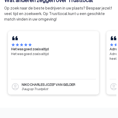
Wat anderen zeggen over Trustlocal
Op zoek naar de beste bedrijven in uw plaats? Bespaar jezelf
veel tijd en zoekwerk. Op Trustlocal kunt u een geschikte
match vinden in uw omgeving!
star
star
star
star
star
star
sta
Het was goed zoals altijd
Adres
Het was goed zoals altijd
Adres
heel 
NIKO CHARLES JOZEF VAN GELDER
account_circle
account_circl
3 aug
op
Trustpilot