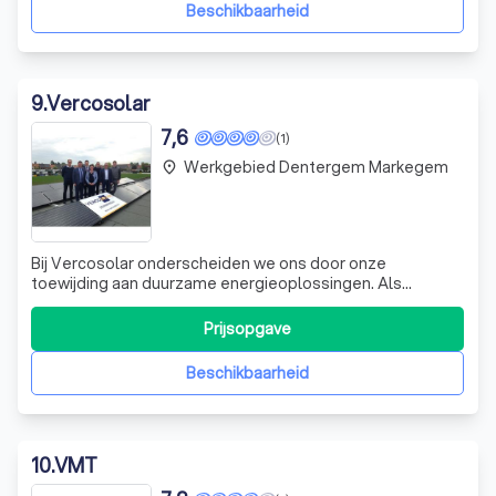
en service op maat. Wij ondersche
Beschikbaarheid
9
.
Vercosolar
7,6
(1)
Werkgebied Dentergem Markegem
place
Bij Vercosolar onderscheiden we ons door onze
toewijding aan duurzame energieoplossingen. Als
gecertificeerd installateur van zonnepanelen en off-grid
systemen, zijn we sinds 2008 een betrouwbare partner in
Prijsopgave
de PV-installatiesector. Onze expertise strekt zich uit van
de installatie van klassieke zonn
Beschikbaarheid
10
.
VMT