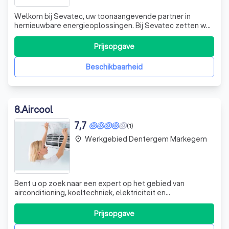
Welkom bij Sevatec, uw toonaangevende partner in
hernieuwbare energieoplossingen. Bij Sevatec zetten we
ons volledig in voor een duurzame toekomst door het
leveren van geavanceerde technologieën in zonne-
Prijsopgave
energie, airconditioning, warmtepompen, thuisbatterijen
en laadpalen. Onze missie is om comfort
Beschikbaarheid
8
.
Aircool
7,7
(1)
Werkgebied Dentergem Markegem
place
Bent u op zoek naar een expert op het gebied van
airconditioning, koeltechniek, elektriciteit en
zonnepanelen? Dan bent u bij Aircool in Roeselare aan het
juiste adres. Onder leiding van Benedict Wullens, een
Prijsopgave
vakman met jarenlange ervaring, bieden wij u topkwaliteit