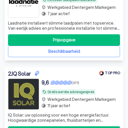
local_offer
Werkgebied Dentergem Markegem
place
7 jaar actief
timelapse
Laadnatie installeert slimme laadpalen met topservice.
Van eerlijk advies en professionele installatie tot slimme
configuratie en ondersteuning. Persoonlijk, kwalitatief en
zorgeloos laden 🔌🚗
Prijsopgave
Beschikbaarheid
2
.
IQ Solar
TOP PRO
9,6
(377)
Gratis eerste adviesgesprek
local_offer
Werkgebied Dentergem Markegem
place
11 jaar actief
timelapse
IQ Solar: uw oplossing voor een hoge energiefactuur.
Hoogwaardige zonnepanelen, thuisbatterijen en
laadpalen. Investeer in een duurzame levenskwaliteit en