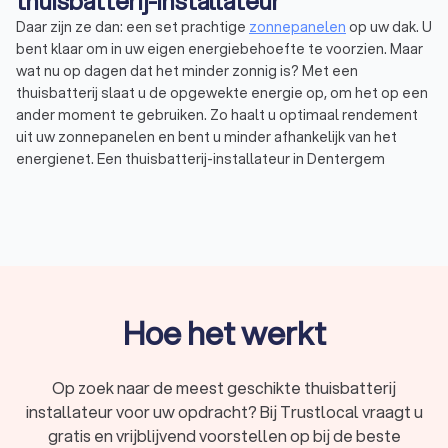
thuisbatterij-installateur
Daar zijn ze dan: een set prachtige
zonnepanelen
op uw dak. U
bent klaar om in uw eigen energiebehoefte te voorzien. Maar
wat nu op dagen dat het minder zonnig is? Met een
thuisbatterij slaat u de opgewekte energie op, om het op een
ander moment te gebruiken. Zo haalt u optimaal rendement
uit uw zonnepanelen en bent u minder afhankelijk van het
energienet. Een thuisbatterij-installateur in Dentergem
Markegem levert de batterij en installeert hem bij u thuis. Dat
is wel zo makkelijk, en zo weet u dat de thuisaccu goed en
veilig aangesloten is. Via Trustlocal vraagt u eenvoudig
offertes aan bij thuisbatterij-installateurs bij u in de buurt. Wij
hebben een top 10 samengesteld van bedrijven met de beste
beoordelingen, de juiste certificeringen en de meeste
ervaring. Thuisaccu-installateurs in Dentergem Markegem
Hoe het werkt
hebben een gemiddelde Trustlocal-score van een 8.8,
gebaseerd op deze factoren. Zo bent u verzekerd van een
professionele en veilige installatie. Lees de ervaringen van
Op zoek naar de meest geschikte thuisbatterij
anderen in maar liefst 2,505 reviews, vraag offertes aan en
installateur voor uw opdracht? Bij Trustlocal vraagt u
kies eenvoudig de beste thuisbatterij-installateur.
gratis en vrijblijvend voorstellen op bij de beste