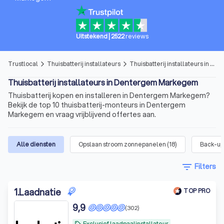
Uitstekend
|
2522
reviews
Trustlocal
Thuisbatterij installateurs
Thuisbatterij installateurs in Dentergem Markegem
arrow_forward_ios
arrow_forward_ios
Thuisbatterij installateurs in Dentergem Markegem
Thuisbatterij kopen en installeren in Dentergem Markegem?
Bekijk de top 10 thuisbatterij-monteurs in Dentergem
Markegem en vraag vrijblijvend offertes aan.
Alle diensten
Opslaan stroom zonnepanelen
(
18
)
Back-up 
filter_list
Filters
1
.
Laadnatie
TOP PRO
9,9
(302)
Exclusief laadpaalinstallateur