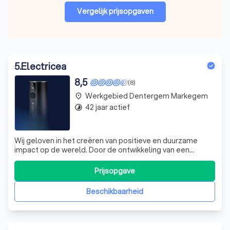
Vergelijk prijsopgaven
5
.
Electricea
8,5
(8)
Werkgebied Dentergem Markegem
place
42 jaar actief
timelapse
Wij geloven in het creëren van positieve en duurzame
impact op de wereld. Door de ontwikkeling van een
hechte band met de installateurs kan er optimaal worden
ingespeeld op de individuele noden en behoeften. Er
Prijsopgave
wordt gestreefd naar een hoge graad van reactiviteit om
zo de beste ondersteuning te kun
Beschikbaarheid