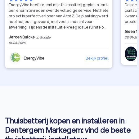
EnergyVibe heeft recent mijn thuisbatterij geplaatst en ik
De serv
ben enorm tevreden over de volledige service. Het hele
contact
project is perfect verlopen van A tot Z. De plaatsing werd
kwam di
heel netjes uitgevoerd, met veel aandacht voor
problee
afwerking. Tijdens de installatie kreeg ik alle ruimte om
Geen 
mijn input te geven, bijvoorbeeld rond de exacte locatie
Jeroen Bulcke
op Google
28/01/20
van de batterij. Ze dachten actief mee en pasten zonder
01/03/2026
probleem zaken aan zodat alles volledig naar mijn
wensen was. Ook de keuring gebeurde snel én zonder
enige moeite, kort na de installatie. Bovendien kan ik bij
EnergyVibe
Bekijk profiel
vragen over mijn installatie of de app altijd terecht bij het
projectteam. Ze reageren vlot, helpen met plezier en je
merkt dat ze echt kennis van zaken hebben. Kortom:
fantastische service, topkwaliteit en een team dat met je
meedenkt. EnergyVibe is echt een aanrader voor
iedereen die een batterij of (voor mij in de toekomst) een
laadpaal wil plaatsen!
Thuisbatterij kopen en installeren in
Dentergem Markegem: vind de beste