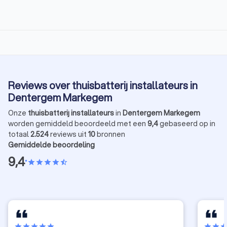
Reviews over thuisbatterij installateurs in
Dentergem Markegem
Onze
thuisbatterij installateurs
in
Dentergem Markegem
worden gemiddeld beoordeeld met een
9,4
gebaseerd op in
totaal
2.524
reviews uit
10
bronnen
Gemiddelde beoordeling
9,4
•
star
star
star
star
star_half
star
star
star
star
star
star
star
sta