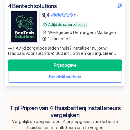
4
.
Bentech solutions
9,4
(11)
Altijd de scherpste prijs
local_offer
Werkgebied Dentergem Markegem
place
1 jaar actief
timelapse
🚗⚡ Altijd zorgeloos laden thuis? Installeer nu jouw
laadpaal voor slechts €1600 incl. btw én keuring. Geen
gedoe meer met zoeken naar publieke laadpunten —
gewoon opladen wanneer het jou uitkomt. ✔ Snelle en
Prijsopgave
professionele installatie ✔ Inclusief keuring ✔
Transparante all-in prijs Klaar voor elek
Beschikbaarheid
Tip! Prijzen van 4 thuisbatterij installateurs
vergelijken
Vergelijk en bespaar door 4 prijsopgaven van de beste
thuisbatterij installateurs aan te vragen