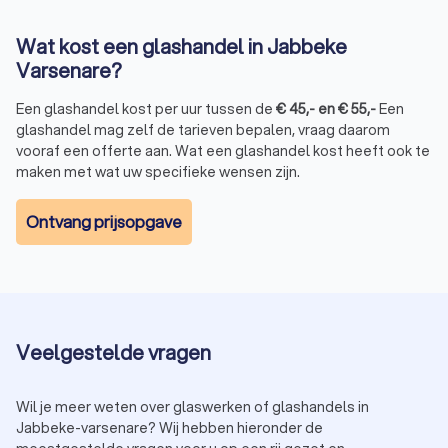
de complexiteit van de klus.
Gemiddeld liggen de kosten tussen de € 45,- en € 55,- per
Wat kost een glashandel in Jabbeke
uur. Voor een specifiek uurtarief en een beter overzicht van
Varsenare?
de kosten kunt u via Trustlocal gratis vier offertes aanvragen
bij verschillende glashandels in Jabbeke Varsenare. Zo komt
Een glashandel kost per uur tussen de
€
45
,-
en
€
55
,-
Een
u niet voor verrassingen te staan.
glashandel mag zelf de tarieven bepalen, vraag daarom
vooraf een offerte aan. Wat een glashandel kost heeft ook te
maken met wat uw specifieke wensen zijn.
Glashandel snel vinden via Trustlocal
Bij Trustlocal vraagt u eenvoudig en snel vier offertes aan bij
Ontvang prijsopgave
lokale glashandels in Jabbeke Varsenare. Dit proces is gratis
en vrijblijvend, waardoor u gemakkelijk verschillende
glashandels in Jabbeke Varsenare kunt vergelijken. Zo vindt u
altijd de beste glazenmakerl voor uw specifieke klus en uw
budget.
Veelgestelde vragen
Stappen om een glashandel te vinden via
Wil je meer weten over glaswerken of glashandels in
Trustlocal:
Jabbeke-varsenare? Wij hebben hieronder de
Behoeften bepalen:
Bepaal welk type glashandel u nodig