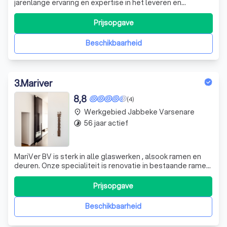
jarenlange ervaring en expertise in het leveren en
plaatsen van hoogwaardig glas en spiegels. Met meer dan
40 jaar ervaring zijn wij uw vertrouwde partner voor alle
Prijsopgave
glaswerken, van spiegels tot douchewanden en
hoogrendementsglas. Ons goed uitger
Beschikbaarheid
3
.
Mariver
8,8
(4)
Werkgebied Jabbeke Varsenare
place
56 jaar actief
timelapse
MariVer BV is sterk in alle glaswerken , alsook ramen en
deuren. Onze specialiteit is renovatie in bestaande ramen
naar superisolerend hoogrendements glas , maar ook zijn
we gekend om onze glazen deuren en glazen wanden
Prijsopgave
voor zowel interieur als ook voor douche deuren en
panelen. Speciale en bijzon
Beschikbaarheid