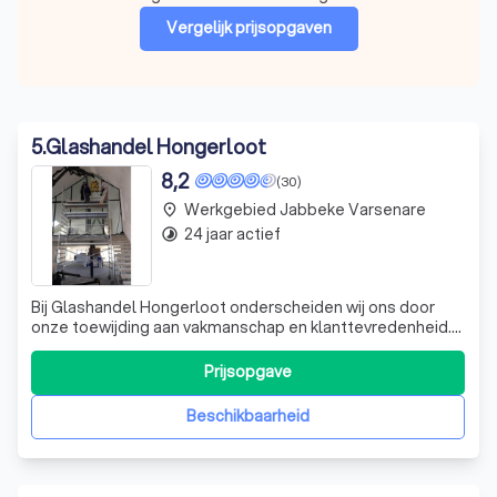
Vergelijk prijsopgaven
5
.
Glashandel Hongerloot
8,2
(30)
Werkgebied Jabbeke Varsenare
place
24 jaar actief
timelapse
Bij Glashandel Hongerloot onderscheiden wij ons door
onze toewijding aan vakmanschap en klanttevredenheid.
Met jarenlange ervaring in de glasindustrie bieden wij een
breed scala aan hoogwaardige glasproducten en -
Prijsopgave
diensten, variërend van raaminstallaties tot op maat
gemaakte glasoplossingen voor zowe
Beschikbaarheid