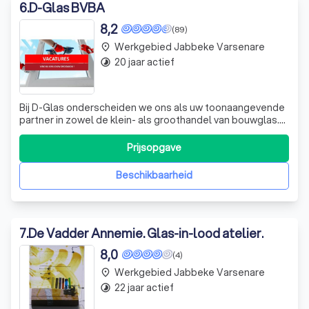
6
.
D-Glas BVBA
8,2
(89)
Werkgebied Jabbeke Varsenare
place
20 jaar actief
timelapse
Bij D-Glas onderscheiden we ons als uw toonaangevende
partner in zowel de klein- als groothandel van bouwglas.
Gestart in 2006, hebben we onze expertise door de jaren
heen aanzienlijk uitgebreid, van eenvoudige
Prijsopgave
glasherstellingen tot de levering en plaatsing van
complexe glasstructuren. Onze groei he
Beschikbaarheid
7
.
De Vadder Annemie. Glas-in-lood atelier.
8,0
(4)
Werkgebied Jabbeke Varsenare
place
22 jaar actief
timelapse