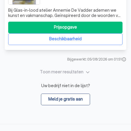
Bij Glas-in-lood atelier Annemie De Vadder ademen we
kunst en vakmanschap. Geïnspireerd door de woorden van
John Keats, "A Thing of Beauty is a Joy Forever", streven
wij ernaar om blijvende schoonheid te creëren met elk
Prijsopgave
uniek, handgemaakt glas-in-loodraam. Ons atelier in
Loppem is een broedplaats va
Beschikbaarheid
Bijgewerkt: 05/08/2026 om 01:51
info
keyboard_arrow_down
Toon meer resultaten
Uw bedrijf niet in de lijst?
Meld je gratis aan