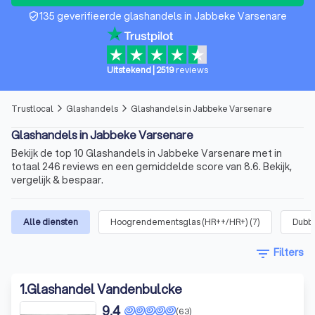
135 geverifieerde glashandels in Jabbeke Varsenare
verified_user
Uitstekend
|
2519
reviews
Trustlocal
Glashandels
Glashandels in Jabbeke Varsenare
arrow_forward_ios
arrow_forward_ios
Glashandels in Jabbeke Varsenare
Bekijk de top 10 Glashandels in Jabbeke Varsenare met in
totaal 246 reviews en een gemiddelde score van 8.6. Bekijk,
vergelijk & bespaar.
Alle diensten
Hoogrendementsglas (HR++/HR+)
(
7
)
Dubbe
filter_list
Filters
1
.
Glashandel Vandenbulcke
9,4
(63)