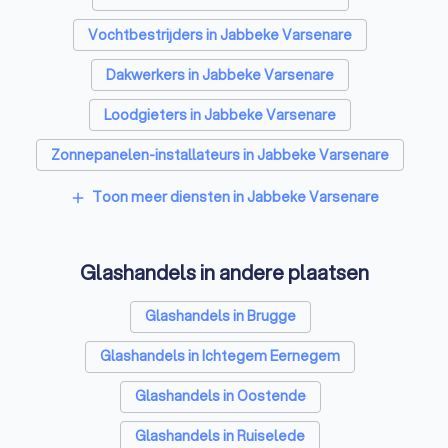
Vochtbestrijders in Jabbeke Varsenare
Dakwerkers in Jabbeke Varsenare
Loodgieters in Jabbeke Varsenare
Zonnepanelen-installateurs in Jabbeke Varsenare
Vloerverwarming-installateurs in Jabbeke Varsenare
Toon meer diensten in Jabbeke Varsenare
add
Airco installateurs in Jabbeke Varsenare
Glashandels in andere plaatsen
Ramen en deuren specialisten in Jabbeke Varsenare
Laadpaal installateurs in Jabbeke Varsenare
Glashandels in Brugge
Zonwering specialisten in Jabbeke Varsenare
Glashandels in Ichtegem Eernegem
Schrijnwerkers in Jabbeke Varsenare
Glashandels in Oostende
Warmtepomp installateurs in Jabbeke Varsenare
Glashandels in Ruiselede