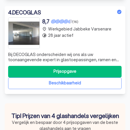
4
.
DECOGLAS
8,7
(16)
Werkgebied Jabbeke Varsenare
place
28 jaar actief
timelapse
Bij DECOGLAS onderscheiden wij ons als uw
toonaangevende expert in glastoepassingen, ramen en
deuren. Met een rijke traditie in vakmanschap, ervaring en
creativiteit, streven wij ernaar elk project met de hoogste
Prijsopgave
zorg en precisie te voltooien. In ons eigen atelier, waar
kwaliteit voorop staat, besch
Beschikbaarheid
Tip! Prijzen van 4 glashandels vergelijken
Vergelijk en bespaar door 4 prijsopgaven van de beste
glashandels aan te vragen