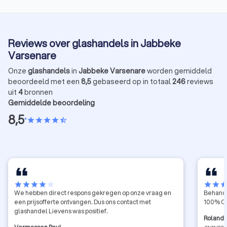
Reviews over glashandels in Jabbeke
Varsenare
Onze
glashandels
in
Jabbeke Varsenare
worden gemiddeld
beoordeeld met een
8,5
gebaseerd op in totaal
246
reviews
uit
4
bronnen
Gemiddelde beoordeling
8,5
•
star
star
star
star
star_half
star
star
star
star
star
star
star
sta
We hebben direct respons gekregen op onze vraag en
Behande
een prijsofferte ontvangen. Dus ons contact met
100% O
glashandel Lievens was positief.
Roland 