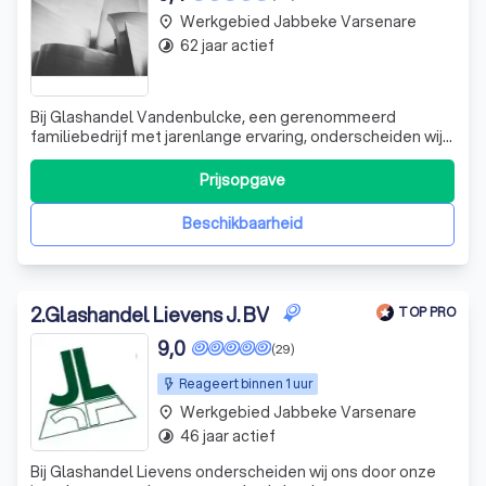
Werkgebied Jabbeke Varsenare
place
62 jaar actief
timelapse
Bij Glashandel Vandenbulcke, een gerenommeerd
familiebedrijf met jarenlange ervaring, onderscheiden wij
ons door onze ongeëvenaarde kwaliteit, vakmanschap en
uitstekende klantenservice. Met onze vestigingen in
Prijsopgave
Knokke en Brugge staan wij klaar om elke
glasgerelateerde uitdaging aan te gaan. Of het nu
Beschikbaarheid
2
.
Glashandel Lievens J. BV
TOP PRO
9,0
(29)
Reageert binnen 1 uur
Werkgebied Jabbeke Varsenare
place
46 jaar actief
timelapse
Bij Glashandel Lievens onderscheiden wij ons door onze