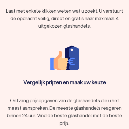
Waarom een professionele glashandel uit
Jabbeke Varsenare inschakelen?
Laat met enkele klikken weten wat u zoekt. U verstuurt
Er zijn verschillende redenen om een glashandel uit Jabbeke
de opdracht veilig, direct en gratis naar maximaal 4
Varsenare in te huren:
Veiligheid:
glashandels hebben de juiste kennis en
uitgekozen glashandels.
ervaring om glaswerken veilig en correct te plaatsen. Dit
vermindert het risico op ongelukken en schade. Ook
gaat het resultaat hierdoor langer mee.
Kwaliteit:
Professionele glazenmakerss in Jabbeke
Varsenare gebruiken hoogwaardig materiaal en
geavanceerde technieken om ervoor te zorgen dat de
glaswerken goed worden geïnstalleerd.
Snelheid:
Een ervaren glashandel uit Jabbeke Varsenare
kan snel en efficiënt werken, waardoor u niet langer dan
Vergelijk prijzen en maak uw keuze
nodig met een kapotte ruit zit. Dit komt zeker voordelig
uit als u wilt dat uw glaswerk snel wordt vervangen of
gerepareerd. Zo heeft u ook glashandels in Jabbeke
Ontvang prijsopgaven van de glashandels die u het
Varsenare die u met spoed kunt inschakelen.
meest aanspreken. De meeste glashandels reageren
binnen 24 uur. Vind de beste glashandel met de beste
Soorten glashandels
prijs.
Er zijn verschillende soorten glashandels in Jabbeke