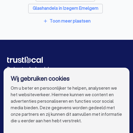
Badkamer installateurs in Jabbeke Varsenare
Glashandels in Izegem Emelgem
EPC-keurders in Jabbeke Varsenare
Glashandels in Eeklo
Toon meer plaatsen
add
Klusjesmannen in Jabbeke Varsenare
Glashandels in Roeselare Oekene
Glashandels in Dentergem Markegem
Glashandels in Harelbeke
Glashandels in Gent
Glashandels in Antwerpen
Glashandels in Leuven
De beste glashandels voor u
Wij gebruiken cookies
Glashandels in Aalst
Glashandels in Mechelen
info@trustlocal.be
Om u beter en persoonlijker te helpen, analyseren we
Glashandels in Kortrijk
Glashandels in Hasselt
het websiteverkeer. Hiermee kunnen we content en
advertenties personaliseren en functies voor social
Glashandels in Sint-Niklaas
Glashandels in Genk
media bieden. Deze gegevens worden gedeeld met
onze partners en zij kunnen dit aanvullen met informatie
Glashandels in Roeselare
Glashandels in Beveren
keyboard_arrow_down
VOOR PARTICULIEREN
die u eerder aan hen hebt verstrekt.
Glashandels in Dendermonde
keyboard_arrow_down
VOOR BEDRIJVEN