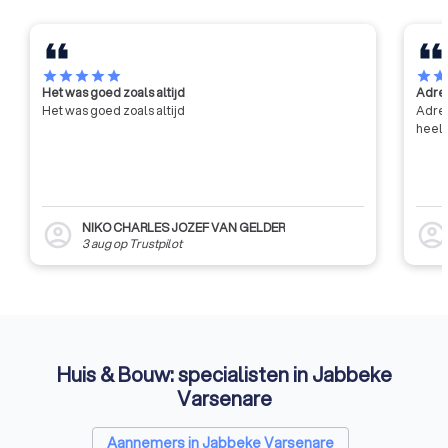
star
star
star
star
star
star
sta
Het was goed zoals altijd
Adres
Het was goed zoals altijd
Adres
heel 
NIKO CHARLES JOZEF VAN GELDER
account_circle
account_circl
3 aug
op
Trustpilot
Huis & Bouw: specialisten in Jabbeke
Varsenare
Aannemers in Jabbeke Varsenare