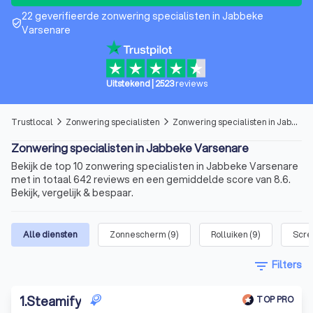
22 geverifieerde zonwering specialisten in Jabbeke
verified_user
Varsenare
Uitstekend
|
2523
reviews
Trustlocal
Zonwering specialisten
Zonwering specialisten in Jabbeke Varsenare
arrow_forward_ios
arrow_forward_ios
Zonwering specialisten in Jabbeke Varsenare
Bekijk de top 10 zonwering specialisten in Jabbeke Varsenare
met in totaal 642 reviews en een gemiddelde score van 8.6.
Bekijk, vergelijk & bespaar.
Alle diensten
Zonnescherm
(
9
)
Rolluiken
(
9
)
Scre
filter_list
Filters
1
.
Steamify
TOP PRO