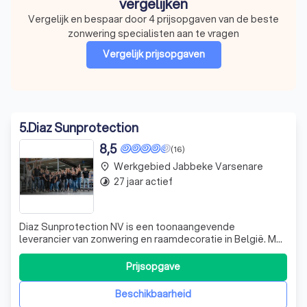
vergelijken
Vergelijk en bespaar door 4 prijsopgaven van de beste
zonwering specialisten aan te vragen
Vergelijk prijsopgaven
5
.
Diaz Sunprotection
8,5
(16)
Werkgebied Jabbeke Varsenare
place
27 jaar actief
timelapse
Diaz Sunprotection NV is een toonaangevende
leverancier van zonwering en raamdecoratie in België. Met
een rijke geschiedenis en een sterke reputatie voor
kwaliteit en innovatie, onderscheiden we ons door onze
Prijsopgave
expertise en toewijding aan klanttevredenheid. Onze
producten, variërend van rolgordijnen t
Beschikbaarheid