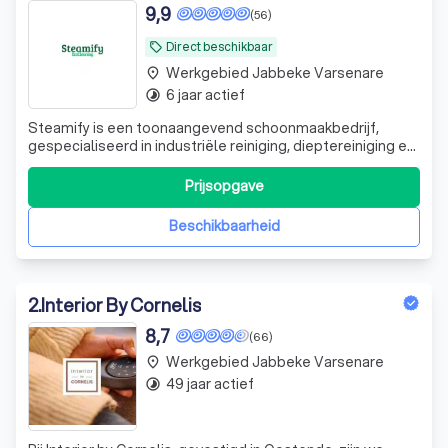
9,9
(56)
Direct beschikbaar
local_offer
Werkgebied Jabbeke Varsenare
place
6 jaar actief
timelapse
Steamify is een toonaangevend schoonmaakbedrijf,
gespecialiseerd in industriële reiniging, dieptereiniging en
ontstoffingswerken. Met een passie voor orde, netheid en
kwaliteit bieden wij gespecialiseerde
Prijsopgave
schoonmaakoplossingen voor bedrijven in de
voedingsindustrie, horeca, grootkeukens, koel- en vr
Beschikbaarheid
2
.
Interior By Cornelis
8,7
(66)
Werkgebied Jabbeke Varsenare
place
49 jaar actief
timelapse