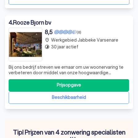
4
.
Rooze Bjorn bv
8,5
(8)
Werkgebied Jabbeke Varsenare
place
30 jaar actief
timelapse
Bij ons bedrijf streven we ernaar om uw woonervaring te
verbeteren door middel van onze hoogwaardige
producten en diensten. We zijn gespecialiseerd in het
leveren van op maat gemaakte Harol verandazonwering,
Prijsopgave
die niet alleen een hedendaagse vormgeving biedt, maar
ook de temperatuur en lichtinval in u
Beschikbaarheid
Tip! Prijzen van 4 zonwering specialisten