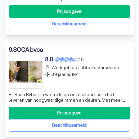
gevestigd in Deventer en Ommen. Met een diepgaande
kennis van de lokale huizenmarkt, onderscheiden we ons
Prijsopgave
door onze expertise en sympathieke benadering. We zijn
trots op onze NVM-aansluiting, die onze kla
Beschikbaarheid
9
.
SOCA bvba
8,0
(13)
Werkgebied Jabbeke Varsenare
place
39 jaar actief
timelapse
Bij Soca Bvba zijn we trots op onze expertise in het
leveren van hoogwaardige ramen en deuren. Met meer
dan 50 jaar ervaring in de branche, onderscheiden we ons
door onze toewijding aan kwaliteit en duurzaamheid. Onze
Prijsopgave
producten, variërend van kunststof en hout-aluminium
ramen tot knikarmschermen, zi
Beschikbaarheid