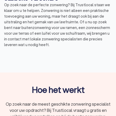
Op zoek naar de perfecte zonwering? Bij Trustlocal staan we
klaar om u te helpen. Zonwering is niet alleen een praktische
toevoeging aan uw woning, maar het draagt ook bij aan de
uitstraling en het gemak van uw leefruimte. Of u nu op zoek
bent naar buitenzonwering voor uw ramen, een zonnescherm
voor uw terras of een luifel voor uw schuifraam, wij brengen u
in contact met lokale zonwering specialisten die precies
leveren wat u nodig heeft.
Wat is zonwering?
Zonwering is elke manier van beschutting waarmee u de
hoeveelheid zonlicht reguleert in uw huis en de warmte die uw
huis binnenkomt. Ook beschermt u uw interieur tegen
schadelijke UV-stralen met zonwering. Trustlocal begrijpt dat
Hoe het werkt
de keuze voor de juiste zonwering een belangrijke beslissing
is, daarom helpen we u graag bij het vinden van de beste
oplossing voor uw specifieke behoeften.
Op zoek naar de meest geschikte zonwering specialist
voor uw opdracht? Bij Trustlocal vraagt u gratis en