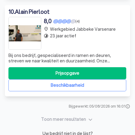
10
.
Alain Pierloot
8,0
(4)
Werkgebied Jabbeke Varsenare
place
23 jaar actief
timelapse
Bij ons bedrijf, gespecialiseerd in ramen en deuren,
streven we naar kwaliteit en duurzaamheid. Onze
aluminium ramen en deuren zijn superisolerend, wat
energiebesparend is, en zeer duurzaam. Ze zijn
Prijsopgave
onderhoudsvriendelijk en uitgerust met inbraakwerend
beslag. Bovendien bieden we een grote diversitei
Beschikbaarheid
Bijgewerkt: 05/08/2026 om 16:01
info
keyboard_arrow_down
Toon meer resultaten
Uw bedrijf niet in de lijst?