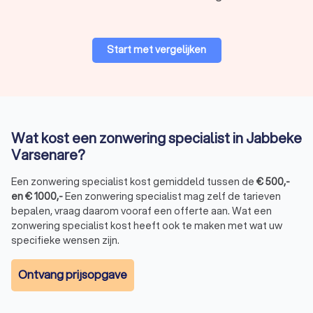
Vraag gratis en vrijblijvend vier offertes aan bij lokale
zonwering specialisten.
Ons platform maakt het eenvoudig om offertes te vergelijken
Start met vergelijken
en de beste prijs-kwaliteitsverhouding te vinden voor uw huis.
Vertrouw op Trustlocal voor deskundig advies, hoge kwaliteit
zonwering en een goede service van lokale vakmensen.
Wat kost een zonwering specialist in Jabbeke
Varsenare?
Een zonwering specialist kost gemiddeld tussen de
€
500
,-
en
€
1000
,-
Een zonwering specialist mag zelf de tarieven
bepalen, vraag daarom vooraf een offerte aan. Wat een
zonwering specialist kost heeft ook te maken met wat uw
specifieke wensen zijn.
Ontvang prijsopgave