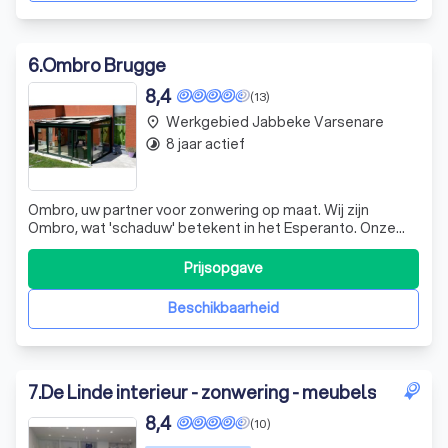
6
.
Ombro Brugge
8,4
(13)
Werkgebied Jabbeke Varsenare
place
8 jaar actief
timelapse
Ombro, uw partner voor zonwering op maat. Wij zijn
Ombro, wat 'schaduw' betekent in het Esperanto. Onze
naam weerspiegelt onze missie: u laten genieten van de
zon, precies zoals u dat wilt. Onze familie, de
Prijsopgave
Vandenbulckes, begon 60 jaar geleden met een
glasinstallatiebedrijf in Brugge. In 2018, reage
Beschikbaarheid
7
.
De Linde interieur - zonwering - meubels
8,4
(10)