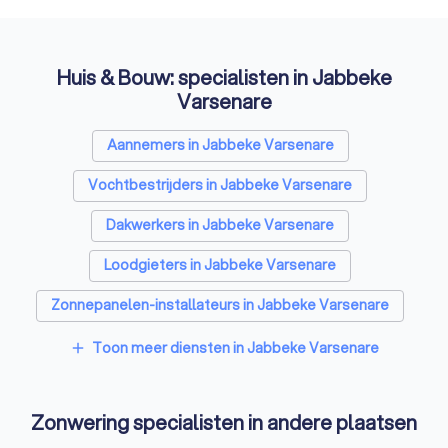
Huis & Bouw: specialisten in Jabbeke
Varsenare
Aannemers in Jabbeke Varsenare
Vochtbestrijders in Jabbeke Varsenare
Dakwerkers in Jabbeke Varsenare
Loodgieters in Jabbeke Varsenare
Zonnepanelen-installateurs in Jabbeke Varsenare
Vloerverwarming-installateurs in Jabbeke Varsenare
Toon meer diensten in Jabbeke Varsenare
add
Airco installateurs in Jabbeke Varsenare
Zonwering specialisten in andere plaatsen
Ramen en deuren specialisten in Jabbeke Varsenare