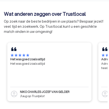
Wat anderen zeggen over Trustlocal
Op zoek naar de beste bedrijven in uw plaats? Bespaar jezelf
veel tijd en zoekwerk. Op Trustlocal kunt u een geschikte
match vinden in uw omgeving!
star
star
star
star
star
star
sta
Het was goed zoals altijd
Adres
Het was goed zoals altijd
Adres
heel 
NIKO CHARLES JOZEF VAN GELDER
account_circle
account_circl
3 aug
op
Trustpilot