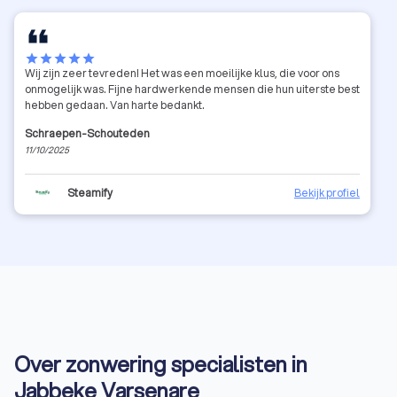
star
star
star
star
star
Wij zijn zeer tevreden! Het was een moeilijke klus, die voor ons
onmogelijk was. Fijne hardwerkende mensen die hun uiterste best
hebben gedaan. Van harte bedankt.
Schraepen-Schouteden
11/10/2025
Steamify
Bekijk profiel
Over zonwering specialisten in
Jabbeke Varsenare