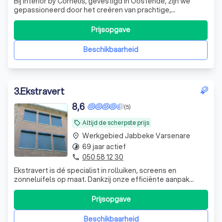
Bij Interior by Cornelis, gevestigd in Oostende, zijn we
gepassioneerd door het creëren van prachtige,
functionele en inspirerende interieurs. Onze expertise
strekt zich uit van het ontwerpen van trendy
Prijsopgave
appartementen tot het leveren van hoogwaardige
interieurproducten zoals vloer- en wandbekleding,
Beschikbaarheid
3
.
Ekstravert
8,6
(5)
Altijd de scherpste prijs
local_offer
Werkgebied Jabbeke Varsenare
place
69 jaar actief
timelapse
050 58 12 30
phone
Ekstravert is dé specialist in rolluiken, screens en
zonneluifels op maat. Dankzij onze efficiënte aanpak
bieden we hoogwaardige zonwering aan competitieve
prijzen, met een betrouwbare service van advies tot
Prijsopgave
plaatsing. Bezoek ook onze showrooms voor persoonlijk
advies en inspiratie.
Beschikbaarheid