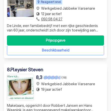
Reageert snel
Werkgebied Jabbeke Varsenare
place
12 jaar actief
timelapse
050 58 04 27
phone
De Linde, een familiebedrijf met een rijke geschiedenis
van 60 jaar, onderscheidt zich door zijn toewijding aan
vakmanschap en kwaliteit. Opgericht in 1957 door André
Jaques, en sinds 1978 onder mijn beheer, hebben we ons
Prijsopgave
gevestigd als een betrouwbare partner voor
interieurwerkzaamheden. Ons team va
Beschikbaarheid
8
.
Pleysier Steven
8,3
(18)
Werkgebied Jabbeke Varsenare
place
19 jaar actief
timelapse
Makelaars, opgericht door Robbert Jansen en Hans
Weenink, is een toonaangevend makelaarskantoor