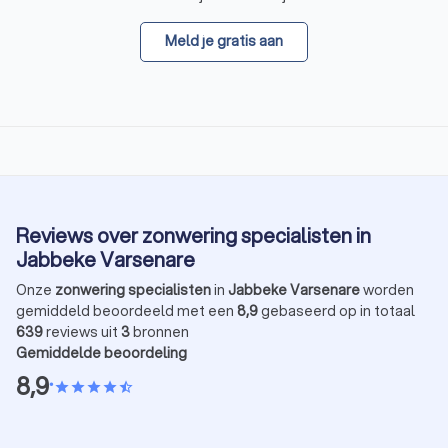
Meld je gratis aan
Reviews over zonwering specialisten in
Jabbeke Varsenare
Onze
zonwering specialisten
in
Jabbeke Varsenare
worden
gemiddeld beoordeeld met een
8,9
gebaseerd op in totaal
639
reviews uit
3
bronnen
Gemiddelde beoordeling
8,9
•
star
star
star
star
star_half