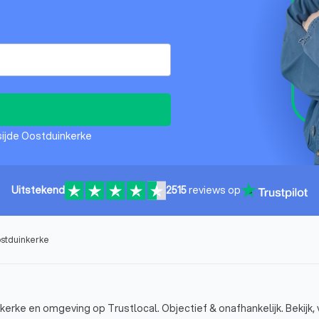
ksijde Oostduinkerke
Uitstekend
2515
reviews op
ostduinkerke
kerke en omgeving op Trustlocal. Objectief & onafhankelijk. Bekijk, 