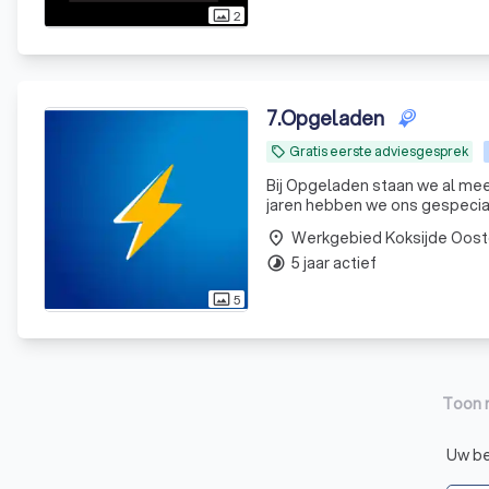
2
photo_size_select_actual
7
.
Opgeladen
Gratis eerste adviesgesprek
local_offer
Bij Opgeladen staan we al meer
jaren hebben we ons gespecial
Werkgebied Koksijde Oost
place
5 jaar actief
timelapse
5
photo_size_select_actual
Toon 
Uw bed