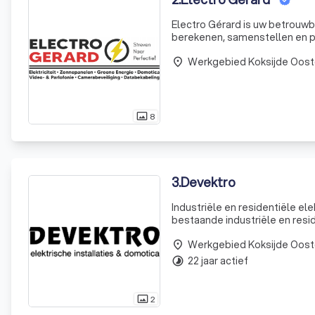
Electro Gérard is uw betrouwbar
berekenen, samenstellen en pl
ook diensten aan op het gebie
Werkgebied Koksijde Oost
place
8
photo_size_select_actual
3
.
Devektro
Industriële en residentiële el
bestaande industriële en resid
expertise om elk project uitst
Werkgebied Koksijde Oost
place
22 jaar actief
timelapse
2
photo_size_select_actual