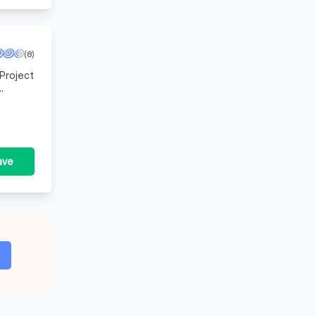
(8)
 Project
i
ave