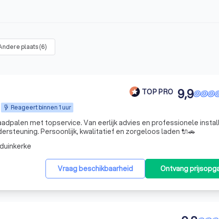
Andere plaats
(
6
)
9,9
TOP PRO
Reageert binnen 1 uur
aadpalen met topservice. Van eerlijk advies en professionele instal
ersteuning. Persoonlijk, kwalitatief en zorgeloos laden 🔌🚗
duinkerke
Vraag beschikbaarheid
Ontvang prijsopg