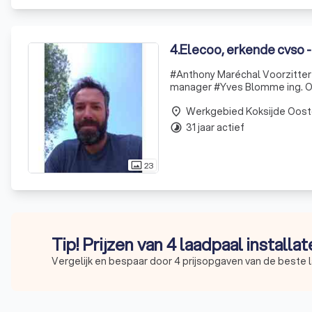
4
.
Elecoo, erkende cvso -
#Anthony Maréchal Voorzitter /
manager #Yves Blomme ing. Ondervoorzitter / Master micro Electronical engineer / Solar Project
ingenieur -
Werkgebied Koksijde Oost
place
31 jaar actief
timelapse
23
photo_size_select_actual
Tip! Prijzen van 4 laadpaal installa
Vergelijk en bespaar door 4 prijsopgaven van de beste l