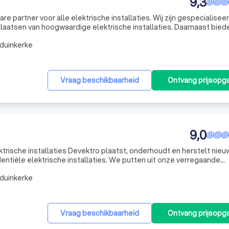
9,3
e partner voor alle elektrische installaties. Wij zijn gespecialiseer
aatsen van hoogwaardige elektrische installaties. Daarnaast biede
d van verlichting, video- en parlofonie, domotica, zonnepanele
duinkerke
Vraag beschikbaarheid
Ontvang prijsopg
9,0
ektrische installaties Devektro plaatst, onderhoudt en herstelt nie
entiële elektrische installaties. We putten uit onze verregaande
ekend voor te bereiden en om elke elektrische voorziening naadloos
duinkerke
Vraag beschikbaarheid
Ontvang prijsopg