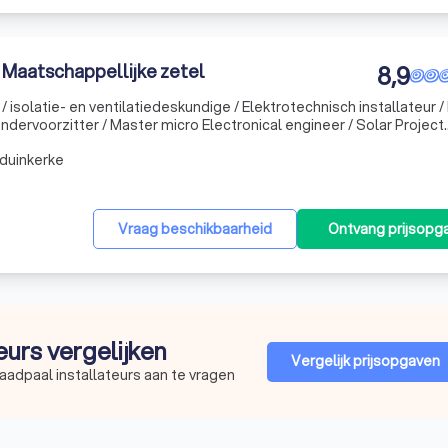
 Maatschappellijke zetel
8,9
 isolatie- en ventilatiedeskundige / Elektrotechnisch installateur /
 calculator #Nils Blomme Bestuurder / Bachelor Ecotechnologie / Master Marine Biolog
duinkerke
Vraag beschikbaarheid
Ontvang prijsopg
teurs vergelijken
Vergelijk prijsopgaven
aadpaal installateurs aan te vragen