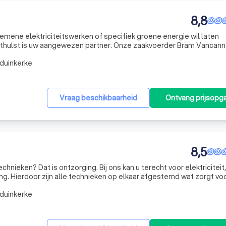
8,8
lgemene elektriciteitswerken of specifiek groene energie wil laten
uthulst is uw aangewezen partner. Onze zaakvoerder Bram Vancanne
namelijk een elektricien die zich continu blijft bijscholen. Sinds hij in 2009 in de sector begon, vol
duinkerke
Vraag beschikbaarheid
Ontvang prijsopg
8,5
zorging. Bij ons kan u terecht voor elektriciteit,
zorgt voor
getisch als financieel vlak.
duinkerke