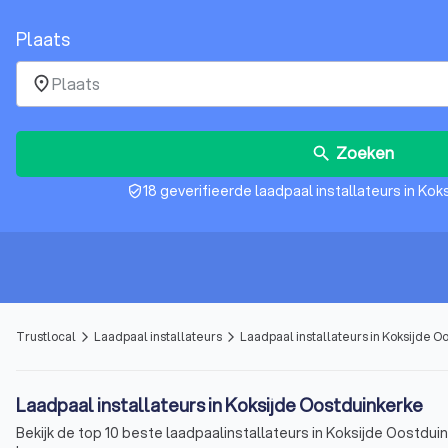
Plaats
place
Zoeken
search
18 geverifieerde laadpaal installateurs in Ko
verified_user
Trustlocal
Laadpaal installateurs
Laadpaal installateurs in Koksijde O
arrow_forward_ios
arrow_forward_ios
Laadpaal installateurs in Koksijde Oostduinkerke
Bekijk de top 10 beste laadpaalinstallateurs in Koksijde Oostduin