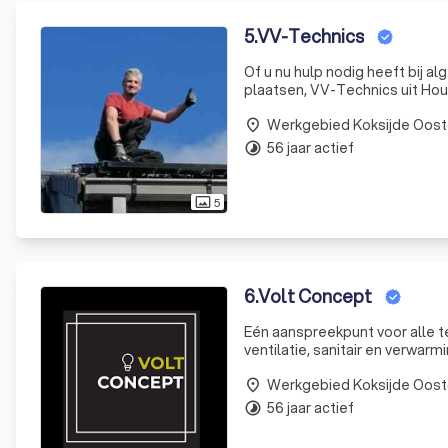
5
.
VV-Technics
Of u nu hulp nodig heeft bij a
plaatsen, VV-Technics uit Ho
Werkgebied Koksijde Oost
place
56 jaar actief
timelapse
5
photo_size_select_actual
6
.
Volt Concept
Eén aanspreekpunt voor alle technieken? Dat is ont
ventilatie, sanitair en verwarming. Hierdoor zijn alle technieken op elkaar afgestemd wat 
mooie resultaten op zowel ener
Werkgebied Koksijde Oost
place
56 jaar actief
timelapse