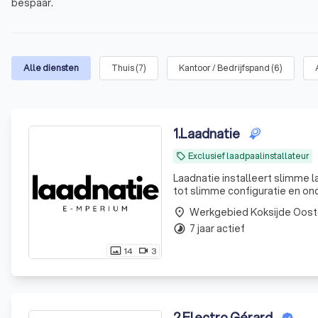
bespaar.
Alle diensten
Thuis
(
7
)
Kantoor / Bedrijfspand
(
6
)
1
.
Laadnatie
Exclusief laadpaalinstallateur
local_offer
Laadnatie installeert slimme l
tot slimme configuratie en ond
Werkgebied Koksijde Oost
place
7 jaar actief
timelapse
14
3
photo_size_select_actual
videocam
2
.
Electro Gérard