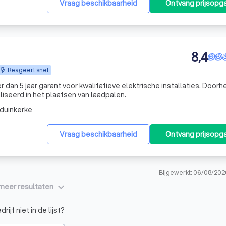
Vraag beschikbaarheid
Ontvang prijsopg
8,4
Reageert snel
 dan 5 jaar garant voor kwalitatieve elektrische installaties. Door
iseerd in het plaatsen van laadpalen.
duinkerke
Vraag beschikbaarheid
Ontvang prijsopg
Bijgewerkt: 06/08/202
keyboard_arrow_down
meer resultaten
rijf niet in de lijst?