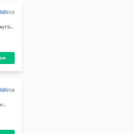
(7)
yt is
gt
ave
(3)