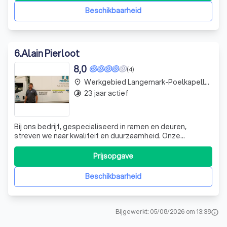
trots op onze NVM-aansluiting, die onze kla
Beschikbaarheid
6
.
Alain Pierloot
8,0
(4)
Werkgebied Langemark-Poelkapelle Bikschote
place
23 jaar actief
timelapse
Bij ons bedrijf, gespecialiseerd in ramen en deuren,
streven we naar kwaliteit en duurzaamheid. Onze
aluminium ramen en deuren zijn superisolerend, wat
energiebesparend is, en zeer duurzaam. Ze zijn
Prijsopgave
onderhoudsvriendelijk en uitgerust met inbraakwerend
beslag. Bovendien bieden we een grote diversitei
Beschikbaarheid
Bijgewerkt: 05/08/2026 om 13:38
info