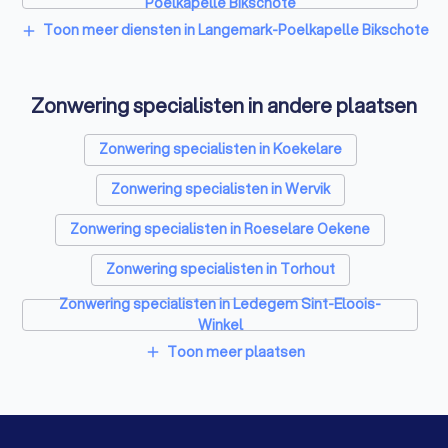
Poelkapelle Bikschote
Vloerverwarming-installateurs in Langemark-
Toon meer diensten in Langemark-Poelkapelle Bikschote
add
Poelkapelle Bikschote
Airco installateurs in Langemark-Poelkapelle
Bikschote
Zonwering specialisten in andere plaatsen
Ramen en deuren specialisten in Langemark-
Poelkapelle Bikschote
Zonwering specialisten in Koekelare
Laadpaal installateurs in Langemark-Poelkapelle
Bikschote
Zonwering specialisten in Wervik
Schrijnwerkers in Langemark-Poelkapelle Bikschote
Zonwering specialisten in Roeselare Oekene
Warmtepomp installateurs in Langemark-Poelkapelle
Bikschote
Zonwering specialisten in Torhout
Badkamer installateurs in Langemark-Poelkapelle
Zonwering specialisten in Ledegem Sint-Eloois-
Bikschote
Winkel
Glashandels in Langemark-Poelkapelle Bikschote
Toon meer plaatsen
add
Zonwering specialisten in Izegem Emelgem
EPC-keurders in Langemark-Poelkapelle Bikschote
Zonwering specialisten in Wevelgem
Klusjesmannen in Langemark-Poelkapelle Bikschote
Zonwering specialisten in Menen Lauwe