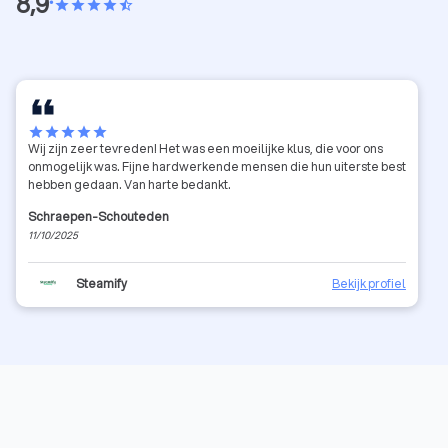
8,9
•
star
star
star
star
star_half
star
star
star
star
star
Wij zijn zeer tevreden! Het was een moeilijke klus, die voor ons
onmogelijk was. Fijne hardwerkende mensen die hun uiterste best
hebben gedaan. Van harte bedankt.
Schraepen-Schouteden
11/10/2025
Steamify
Bekijk profiel