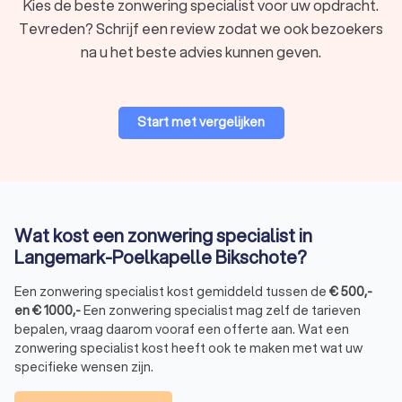
Kies de beste zonwering specialist voor uw opdracht.
ook optimale bescherming tegen zonlicht en warmte. Via ons
vindt u lokale zonwering specialisten met vakmanschap en
Tevreden? Schrijf een review zodat we ook bezoekers
deskundigheid waarmee uw zonwering een succes wordt.
na u het beste advies kunnen geven.
Vraag gratis en vrijblijvend vier offertes aan bij lokale
zonwering specialisten.
Ons platform maakt het eenvoudig om offertes te vergelijken
Start met vergelijken
en de beste prijs-kwaliteitsverhouding te vinden voor uw huis.
Vertrouw op Trustlocal voor deskundig advies, hoge kwaliteit
zonwering en een goede service van lokale vakmensen.
Wat kost een zonwering specialist in
Langemark-Poelkapelle Bikschote?
Een zonwering specialist kost gemiddeld tussen de
€
500
,-
en
€
1000
,-
Een zonwering specialist mag zelf de tarieven
bepalen, vraag daarom vooraf een offerte aan. Wat een
zonwering specialist kost heeft ook te maken met wat uw
specifieke wensen zijn.