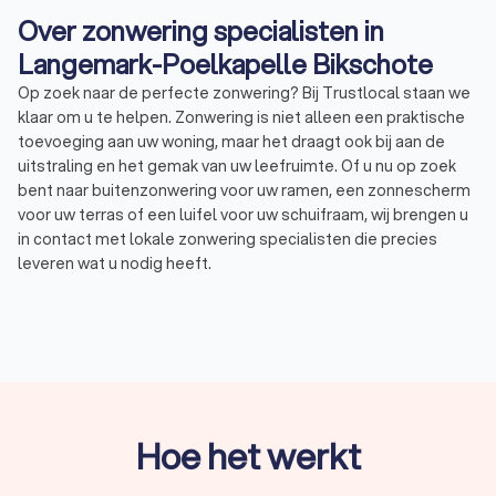
Over zonwering specialisten in
Langemark-Poelkapelle Bikschote
Op zoek naar de perfecte zonwering? Bij Trustlocal staan we
klaar om u te helpen. Zonwering is niet alleen een praktische
toevoeging aan uw woning, maar het draagt ook bij aan de
uitstraling en het gemak van uw leefruimte. Of u nu op zoek
bent naar buitenzonwering voor uw ramen, een zonnescherm
voor uw terras of een luifel voor uw schuifraam, wij brengen u
in contact met lokale zonwering specialisten die precies
leveren wat u nodig heeft.
Wat is zonwering?
Zonwering is elke manier van beschutting waarmee u de
hoeveelheid zonlicht reguleert in uw huis en de warmte die uw
huis binnenkomt. Ook beschermt u uw interieur tegen
schadelijke UV-stralen met zonwering. Trustlocal begrijpt dat
Hoe het werkt
de keuze voor de juiste zonwering een belangrijke beslissing
is, daarom helpen we u graag bij het vinden van de beste