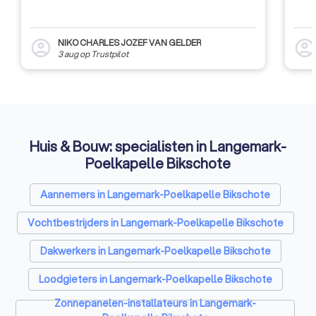
NIKO CHARLES JOZEF VAN GELDER
account_circle
account_circl
3 aug
op
Trustpilot
Huis & Bouw: specialisten in Langemark-
Poelkapelle Bikschote
Aannemers in Langemark-Poelkapelle Bikschote
Vochtbestrijders in Langemark-Poelkapelle Bikschote
Dakwerkers in Langemark-Poelkapelle Bikschote
Loodgieters in Langemark-Poelkapelle Bikschote
Zonnepanelen-installateurs in Langemark-