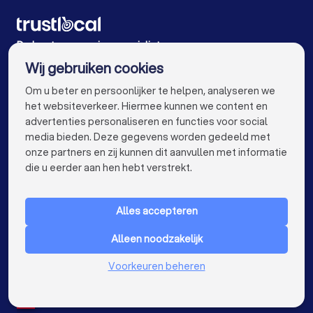
Zonwering specialisten in Middelkerke
De beste zonwering specialisten voor u
Zonwering specialisten in Kortrijk Heule
Wij gebruiken cookies
Zonwering specialisten in Antwerpen
info@trustlocal.be
Om u beter en persoonlijker te helpen, analyseren we
Zonwering specialisten in Gent
het websiteverkeer. Hiermee kunnen we content en
advertenties personaliseren en functies voor social
Zonwering specialisten in Brugge
media bieden. Deze gegevens worden gedeeld met
onze partners en zij kunnen dit aanvullen met informatie
keyboard_arrow_down
Zonwering specialisten in Leuven
VOOR PARTICULIEREN
die u eerder aan hen hebt verstrekt.
keyboard_arrow_down
Zonwering specialisten in Aalst
VOOR BEDRIJVEN
Alles accepteren
Zonwering specialisten in Mechelen
keyboard_arrow_down
OVER TRUSTLOCAL
Alleen noodzakelijk
Zonwering specialisten in Kortrijk
LAND
Nederland
Voorkeuren beheren
Zonwering specialisten in Hasselt
België
Duitsland
Zonwering specialisten in Sint-Niklaas
Spanje