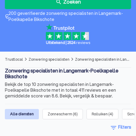
Zoeken
search
200 geverifieerde zonwering specialisten in Langemark-
verified_user
Poelkapelle Bikschote
Uitstekend
|
2524
reviews
Trustlocal
Zonwering specialisten
Zonwering specialisten in Langemark-Poelkapelle Bikschote
arrow_forward_ios
arrow_forward_ios
Zonwering specialisten in Langemark-Poelkapelle
Bikschote
Bekijk de top 10 zonwering specialisten in Langemark-
Poelkapelle Bikschote met in totaal 411 reviews en een
gemiddelde score van 8.6. Bekijk, vergelijk & bespaar.
Alle diensten
Zonnescherm
(
6
)
Rolluiken
(
4
)
Scre
filter_list
Filters