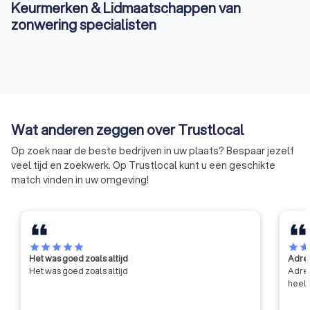
Keurmerken & Lidmaatschappen van
zonwering specialisten
Wat anderen zeggen over Trustlocal
Op zoek naar de beste bedrijven in uw plaats? Bespaar jezelf
veel tijd en zoekwerk. Op Trustlocal kunt u een geschikte
match vinden in uw omgeving!
star
star
star
star
star
star
sta
Het was goed zoals altijd
Adres
Het was goed zoals altijd
Adres
heel 