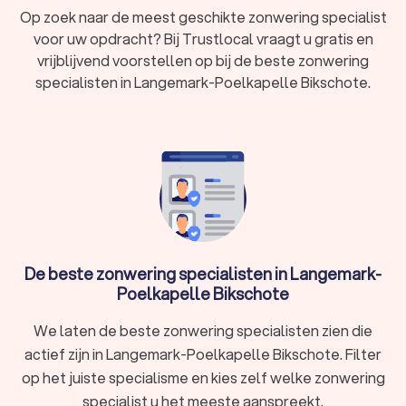
oplossing voor uw specifieke behoeften.
Op zoek naar de meest geschikte zonwering specialist
voor uw opdracht? Bij Trustlocal vraagt u gratis en
vrijblijvend voorstellen op bij de beste zonwering
Het belang van zonwering
specialisten in Langemark-Poelkapelle Bikschote.
Zonwering speelt een belangrijke rol in het creëren van een
comfortabele en aangename leefomgeving. Het biedt meer
dan alleen bescherming tegen fel zonlicht en schadelijke UV-
stralen; het zorgt ook voor privacy. Met de juiste zonwering
geniet u van een aangename temperatuur binnenshuis en een
gezellige sfeer op uw terras, zonder last te hebben van
hinderlijke zonnestralen.
De beste zonwering specialisten in Langemark-
Soorten zonwering
Poelkapelle Bikschote
Er zijn verschillende soorten zonwering beschikbaar. Elk type
zonwering heeft zijn eigen kenmerken en voordelen, dus het
We laten de beste zonwering specialisten zien die
is belangrijk om te bepalen welke het beste past bij uw huis
actief zijn in Langemark-Poelkapelle Bikschote. Filter
en uw behoeften. Via Trustlocal vindt u een ruim aanbod aan
op het juiste specialisme en kies zelf welke zonwering
zonwering specialisten die u graag helpen bij het vinden van
specialist u het meeste aanspreekt.