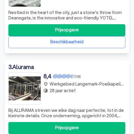
Nestled in the heart of the city, just a stone's throw from
Deansgate, is the innovative and eco-friendly YOTEL
Manchester. We are more than just a hotel; we are a haven
of design and sustainability, committed to providing our
Prijsopgave
guests with an unparalleled experience. Our ethos is
rooted in innovation
Beschikbaarheid
3
.
Alurama
8,4
(18)
Werkgebied Langemark-Poelkapelle Bikschote
place
28 jaar actief
timelapse
Bij ALURAMA streven we elke dag naar perfectie, tot in de
kleinste details. Onze onderneming, opgericht in 2004,
heeft zich door de jaren heen ontwikkeld tot een
toonaangevende naam in de branche. Met een team van
Prijsopgave
18 gedreven professionals, samen goed voor meer dan