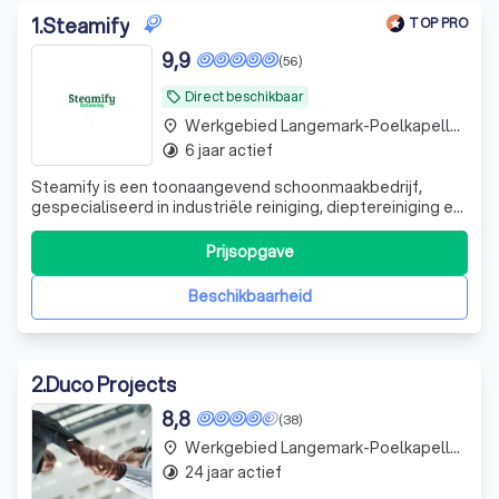
1
.
Steamify
TOP PRO
9,9
(56)
Direct beschikbaar
local_offer
Werkgebied Langemark-Poelkapelle Bikschote
place
6 jaar actief
timelapse
Steamify is een toonaangevend schoonmaakbedrijf,
gespecialiseerd in industriële reiniging, dieptereiniging en
ontstoffingswerken. Met een passie voor orde, netheid en
kwaliteit bieden wij gespecialiseerde
Prijsopgave
schoonmaakoplossingen voor bedrijven in de
voedingsindustrie, horeca, grootkeukens, koel- en vr
Beschikbaarheid
2
.
Duco Projects
8,8
(38)
Werkgebied Langemark-Poelkapelle Bikschote
place
24 jaar actief
timelapse