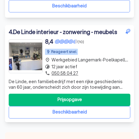
200 jaar ervaring, zetten we de po
Beschikbaarheid
4
.
De Linde interieur - zonwering - meubels
8,4
(10)
Reageert snel
Werkgebied Langemark-Poelkapelle Bikschote
place
12 jaar actief
timelapse
050 58 04 27
phone
De Linde, een familiebedrijf met een rijke geschiedenis
van 60 jaar, onderscheidt zich door zijn toewijding aan
vakmanschap en kwaliteit. Opgericht in 1957 door André
Jaques, en sinds 1978 onder mijn beheer, hebben we ons
Prijsopgave
gevestigd als een betrouwbare partner voor
interieurwerkzaamheden. Ons team va
Beschikbaarheid