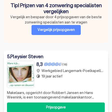
Tip! Prijzen van 4 zonwering specialisten
vergelijken
Vergelijk en bespaar door 4 prijsopgaven van de beste
zonwering specialisten aan te vragen
Vergelijk prijsopgaven
5
.
Pleysier Steven
8,3
(18)
Werkgebied Langemark-Poelkapelle Bikschote
place
19 jaar actief
timelapse
Makelaars, opgericht door Robbert Jansen en Hans
Weenink, is een toonaangevend makelaarskantoor
gevestigd in Deventer en Ommen. Met een diepgaande
kennis van de lokale huizenmarkt, onderscheiden we ons
Prijsopgave
door onze expertise en sympathieke benadering. We zijn