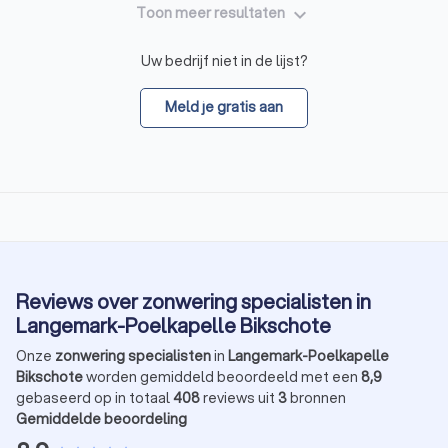
keyboard_arrow_down
Toon meer resultaten
Uw bedrijf niet in de lijst?
Meld je gratis aan
Reviews over zonwering specialisten in
Langemark-Poelkapelle Bikschote
Onze
zonwering specialisten
in
Langemark-Poelkapelle
Bikschote
worden gemiddeld beoordeeld met een
8,9
gebaseerd op in totaal
408
reviews uit
3
bronnen
Gemiddelde beoordeling