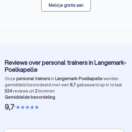
Meld je gratis aan
Reviews over personal trainers in Langemark-
Poelkapelle
Onze
personal trainers
in
Langemark-Poelkapelle
worden
gemiddeld beoordeeld met een
9,7
gebaseerd op in totaal
524
reviews uit
2
bronnen
Gemiddelde beoordeling
9,7
•
star
star
star
star
star