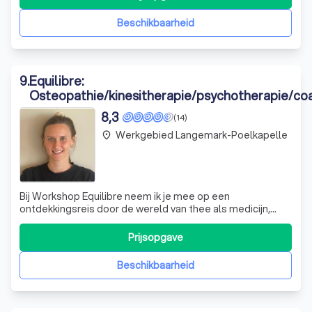
maximaliseer je prestaties, allemaal op het ritme van de
muziek. Onze trainingen zijn
Beschikbaarheid
9
.
Equilibre:
Osteopathie/kinesitherapie/psychotherapie/co
training/small group lessen
8,3
(14)
Werkgebied Langemark-Poelkapelle
place
Bij Workshop Equilibre neem ik je mee op een
ontdekkingsreis door de wereld van thee als medicijn,
geïnspireerd door de principes van de Chinese
traditionele gezondheidszorg. Tijdens onze sessies op 17
Prijsopgave
oktober en 14 november, startend om 19:30, leer ik je hoe
je de juiste thee kunt kiezen om je lich
Beschikbaarheid