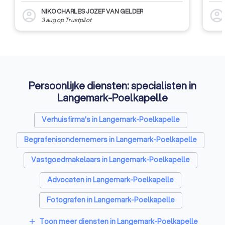
NIKO CHARLES JOZEF VAN GELDER
account_circle
account_circl
3 aug
op
Trustpilot
Persoonlijke diensten: specialisten in
Langemark-Poelkapelle
Verhuisfirma's in Langemark-Poelkapelle
Begrafenisondernemers in Langemark-Poelkapelle
Vastgoedmakelaars in Langemark-Poelkapelle
Advocaten in Langemark-Poelkapelle
Fotografen in Langemark-Poelkapelle
Rijscholen in Langemark-Poelkapelle
Toon meer diensten in Langemark-Poelkapelle
add