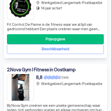
Werkgebied Langemark-Poelkapelle
place
14 jaar actief
timelapse
Fit Control De Panne is de fitness waar we altijd van
gedroomd hebben! Een plaats creëren waar men geen
zweetdruppels telt, maar waar goesting naar meer van
nature komt. Een (h)echte club waar je niet enkel fysiek
Prijsopgave
kan groeien, maar ook mentaal en dat in alle comfort. Bij
ons is iedereen welkom! Voor
Beschikbaarheid
2
.
Nova Gym I Fitness in Oostkamp
8,8
(165)
Werkgebied Langemark-Poelkapelle
place
Bij Nova Gym creëren we een unieke gemeenschap waar
leden zich verbonden voelen en elkaar motiveren om hun