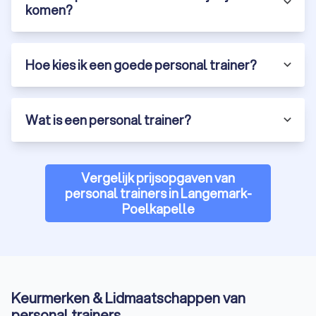
groepstraining. Zo deelt u de prijs van een personal trainer,
komen?
maar krijgt u toch veel persoonlijke aandacht.
Hoe kies ik een goede personal trainer?
Voor wie is personal training geschikt?
Personal training is er voor iedereen, van complete beginners
tot ervaren sporters. Een fitness personal trainer kan u helpen
als u:
Wat is een personal trainer?
Nooit eerder in een sportschool heeft getraind
Weer fit wilt worden na een periode van inactiviteit
Wilt afvallen maar niet weet waar te beginnen
Specifiek wilt trainen voor een sportprestatie
Vergelijk prijsopgaven van
Last heeft van terugkerende blessures
personal trainers in Langemark-
Gewoon meer plezier in sporten wilt hebben
Poelkapelle
Online coaching fitness
Kunt u niet altijd naar de gym of heeft u een drukke agenda?
Dan is online fitnesscoaching een uitstekende oplossing. Uw
online personal trainer stuurt u trainingsschema’s door, volgt
Keurmerken & Lidmaatschappen van
uw voortgang op en geeft feedback via video of chat. Zo
personal trainers