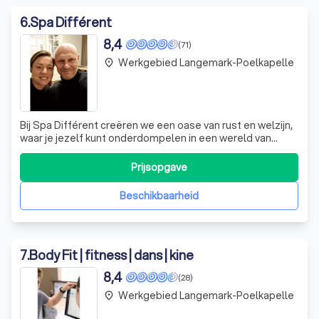
6
.
Spa Différent
8,4
(71)
Werkgebied Langemark-Poelkapelle
place
Bij Spa Différent creëren we een oase van rust en welzijn,
waar je jezelf kunt onderdompelen in een wereld van
ontspanning. Onze privé wellness, ingericht in landelijke
stijl, nodigt je uit om te relaxen, resetten en te genieten
Prijsopgave
van het moment. Met een luxe sauna, verkwikkende
massages en weldadige
Beschikbaarheid
7
.
Body Fit | fitness | dans | kine
8,4
(28)
Werkgebied Langemark-Poelkapelle
place