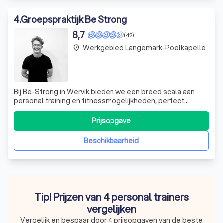
4
.
Groepspraktijk Be Strong
8,7
(42)
Werkgebied Langemark-Poelkapelle
place
Bij Be-Strong in Wervik bieden we een breed scala aan
personal training en fitnessmogelijkheden, perfect
afgestemd op jouw unieke behoeften. Als
gepassioneerde kinesist en personal trainer, ben ik Bieke
Prijsopgave
Deprez, en ik geloof dat elke persoon de kracht heeft om
zijn of haar doelen te bereiken. Of je n
Beschikbaarheid
Tip! Prijzen van 4 personal trainers
vergelijken
Vergelijk en bespaar door 4 prijsopgaven van de beste