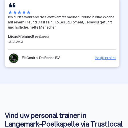
star
star
star
star
star
Ich durfte während des Wettkampfs meiner Freundin eine Woche
mit einem Freund Gast sein. Tolles Equipment, liebevoll geführt
und höfliche, nette Menschen!
Lucas Frommolt
op Google
16/12/2025
Fit Control De Panne BV
Bekijk profiel
Vind uw personal trainer in
Langemark-Poelkapelle via Trustlocal