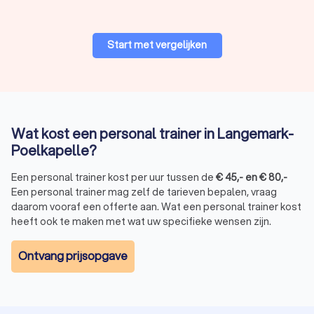
sterker.
Conditie verbeteren:
verhoog uw uithoudingsvermogen
via cardio en intervaltraining.
Start met vergelijken
Mentale focus:
leer doorzetten, krijg meer discipline en
ervaar minder stress.
Revalidatie:
herstel veilig na een blessure met
begeleiding van een personal fitnesscoach.
Sport-specifieke doelen:
bereid u voor op een
marathon, triatlon of andere sportwedstrijd.
Wat kost een personal trainer in Langemark-
Personal training voor vrouwen:
trainen met een
Poelkapelle?
vrouwelijke personal trainer zorgt bij veel vrouwen voor
meer gemak.
Een personal trainer kost per uur tussen de
€
45
,-
en
€
80
,-
Een personal trainer mag zelf de tarieven bepalen, vraag
daarom vooraf een offerte aan. Wat een personal trainer kost
Hoe verloopt een trainingssessie?
heeft ook te maken met wat uw specifieke wensen zijn.
De eerste sessie met een personal trainer in Langemark-
Poelkapelle start meestal met een kennismakingsgesprek. U
Ontvang prijsopgave
bespreekt uw doelen, huidige conditie en eventuele
medische beperkingen.
Daarna volgt vaak een korte fysieke test:
Metingen van gewicht, vetpercentage en spiermassa
Beoordeling van uw houding en bewegingspatronen