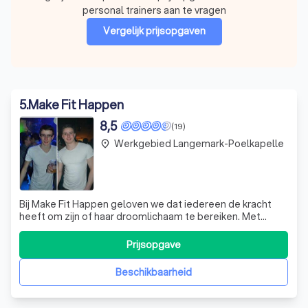
personal trainers aan te vragen
Vergelijk prijsopgaven
5
.
Make Fit Happen
8,5
(19)
Werkgebied Langemark-Poelkapelle
place
Bij Make Fit Happen geloven we dat iedereen de kracht
heeft om zijn of haar droomlichaam te bereiken. Met
jarenlange ervaring en voortdurende bijscholing bieden wij
een scala aan diensten die zijn afgestemd op jouw unieke
Prijsopgave
behoeften. Of je nu een beginnende sporter bent, wilt
afvallen, of je core wil
Beschikbaarheid