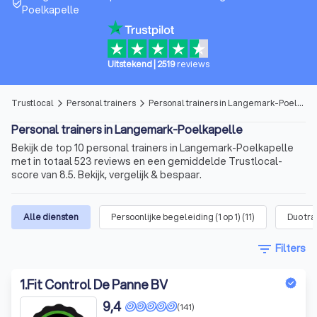
verified_user
Poelkapelle
Uitstekend
|
2519
reviews
Trustlocal
Personal trainers
Personal trainers in Langemark-Poelkapelle
arrow_forward_ios
arrow_forward_ios
Personal trainers in Langemark-Poelkapelle
Bekijk de top 10 personal trainers in Langemark-Poelkapelle
met in totaal 523 reviews en een gemiddelde Trustlocal-
score van 8.5. Bekijk, vergelijk & bespaar.
Alle diensten
Persoonlijke begeleiding (1 op 1)
(
11
)
Duo tra
filter_list
Filters
1
.
Fit Control De Panne BV
9,4
(141)