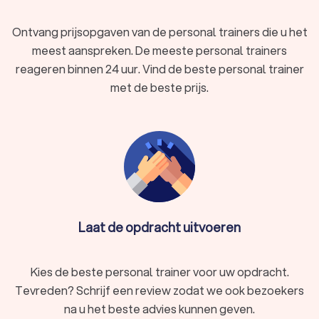
Flexibiliteit
Ontvang prijsopgaven van de personal trainers die u het
Het maakt niet uit of u kiest voor een gym personal trainer,
meest aanspreken. De meeste personal trainers
een personal trainer aan huis of een online fitnesscoach, u
reageren binnen 24 uur. Vind de beste personal trainer
traint waar en wanneer het u uitkomt.
met de beste prijs.
Variatie in uw trainingen
Een goede fitnesscoach zorgt ervoor dat uw trainingen nooit
saai worden. Afwisseling houdt u gemotiveerd en voorkomt
dat uw vooruitgang stagneert.
Welke doelen bereikt u met een personal
Laat de opdracht uitvoeren
trainer in Langemark-Poelkapelle?
Met personal training in Langemark-Poelkapelle bereikt u veel
Kies de beste personal trainer voor uw opdracht.
meer dan u denkt. Hier zijn enkele voorbeelden:
Afvallen:
verbrand vet en verbeter uw eetgewoonten
Tevreden? Schrijf een review zodat we ook bezoekers
met een persoonlijk plan.
na u het beste advies kunnen geven.
Krachttraining:
bouw spiermassa op en word fysiek