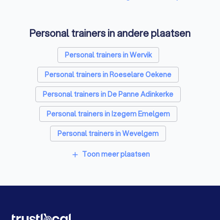
Coaches in Langemark-Poelkapelle
Personal trainers in andere plaatsen
Architecten in Langemark-Poelkapelle
Psychologen in Langemark-Poelkapelle
Personal trainers in Wervik
Relatietherapeut in Langemark-Poelkapelle
Personal trainers in Roeselare Oekene
Reisbureaus in Langemark-Poelkapelle
Personal trainers in De Panne Adinkerke
Personal trainers in Izegem Emelgem
Personal trainers in Wevelgem
Personal trainers in Kortrijk Heule
Toon meer plaatsen
add
Personal trainers in Meulebeke
Personal trainers in Kortrijk
Personal trainers in Oostende