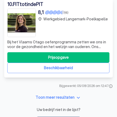
10
.
FITtotindePIT
8,1
(6)
Werkgebied Langemark-Poelkapelle
place
Bij het Vlaams Otago oefenprogramma zetten we ons in
voor de gezondheid en het welzijn van ouderen. Ons
unieke, individueel thuisoefenprogramma combineert
spierverstevigende oefeningen, evenwichtsoefeningen
Prijsopgave
en een wandelschema, speciaal ontworpen om
valincidenten te verminderen. We begeleiden elke d
Beschikbaarheid
Bijgewerkt: 05/08/2026 om 12:47
info
keyboard_arrow_down
Toon meer resultaten
Uw bedrijf niet in de lijst?