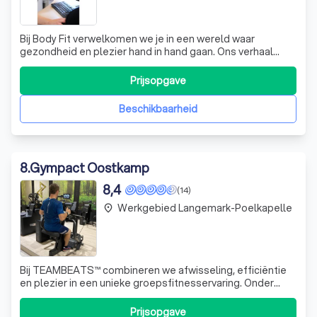
Bij Body Fit verwelkomen we je in een wereld waar
gezondheid en plezier hand in hand gaan. Ons verhaal
begon meer dan 40 jaar geleden, toen Luc en Nadine hun
kinesitherapiepraktijk oprichtten, compleet met een
Prijsopgave
innovatieve fitnessruimte. Vandaag de dag zijn we trots
op ons team, dat bestaat uit gepas
Beschikbaarheid
8
.
Gympact Oostkamp
8,4
(14)
Werkgebied Langemark-Poelkapelle
place
Bij TEAMBEATS™ combineren we afwisseling, efficiëntie
en plezier in een unieke groepsfitnesservaring. Onder
leiding van onze enthousiaste trainers verbeter je niet
alleen je conditie, maar verlies je ook gewicht en
Prijsopgave