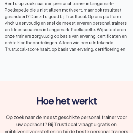
Bent u op zoek naar een personal trainer in Langemark-
Poelkapelle die u niet alleen motiveert, maar ook resultaat
garandeert? Dan zit u goed bij Trustlocal. Op ons platform
vindt u eenvoudig en snel de meest ervaren personal trainers
en fitnesscoaches in Langemark-Poelkapelle. Wij selecteren
onze trainers zorgvuldig op basis van ervaring, certificaten en
echte klantbeoordelingen. Alleen wie een uitstekende
Trustlocal-score haalt, op basis van ervaring, certificering en
klanttevredenheid, komt in onze selectie terecht. Zo weet u
zeker dat u met een professionele en betrouwbare fitness
personal trainer werkt. In Langemark-Poelkapelle scoren
personal trainers gemiddeld een 8.5, gebaseerd op 523
reviews. Wij hebben een top 10 personal trainers voor u
klaarstaan, met coaches die gespecialiseerd zijn in
verschillende trainingsvormen – van krachttraining tot
Hoe het werkt
conditieopbouw en van gewichtsverlies tot mentale
coaching.
Op zoek naar de meest geschikte personal trainer voor
uw opdracht? Bij Trustlocal vraagt u gratis en
Wat doet een personal trainer?
vrijblijvend voorstellen op bij de beste personal trainers