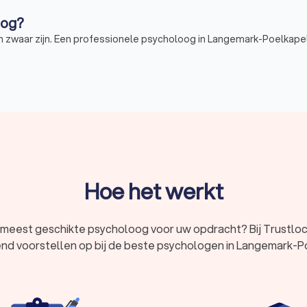
oog?
aar zijn. Een professionele psycholoog in Langemark-Poelkapell
enen waarom u een psycholoog zou kunnen overwegen:
steunen bij het omgaan met stress, angst, depressie en andere 
 te krijgen in uw gedachten, gevoelens en gedragingen, en u leren 
heden leren om beter om te gaan met uitdagingen in uw leven, zoa
 van uw tijd.
sche aandoening, kan een psycholoog u helpen met een passende b
og?
emark-Poelkapelle, elk met hun eigen specialisme. Klinische psycho
Hoe het werkt
onele en gedragsstoornissen. Arbeids- en organisatiepsychologe
 verbeterd om de productiviteit en het welzijn van werknemers te 
:
meest geschikte psycholoog voor uw opdracht? Bij Trustloca
jvend voorstellen op bij de beste psychologen in Langemark-P
beeld