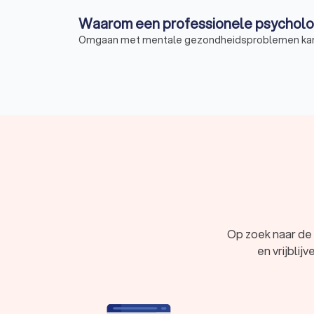
Waarom een professionele psychol
Omgaan met mentale gezondheidsproblemen kan zw
uitdagingen te overwinnen. Hier zijn enkele red
Ondersteuning: een psycholoog kan u onder
Inzicht: een psycholoog kan u helpen inzicht
Vaardigheden: een psycholoog kan u vaardig
opbouwen van zelfvertrouwen of het beheren
Behandeling: als u worstelt met een psychi
Waarom overweegt u een psycholo
Er zijn verschillende soorten psychologen in Lang
diagnosticeren en behandelen van mentale, emoti
werkomgevingen en hoe organisaties kunnen worden
Langemark-Poelkapelle die gespecialiseerd zijn in
Op zoek naar de 
Angsten, fobieën, of paniek
Burn-out, stress of overspannen
en vrijbli
Trauma of PTSS
Depressie of neerslachtigheid
Eetproblemen of negatief lichaamsbeeld
Onzekerheid, eenzaamheid of negatief zelf