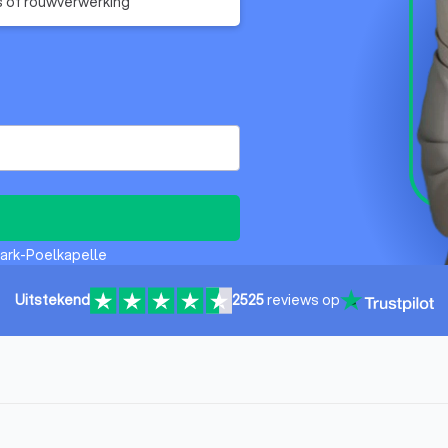
s of rouwverwerking
ark-Poelkapelle
Uitstekend
2525
reviews op