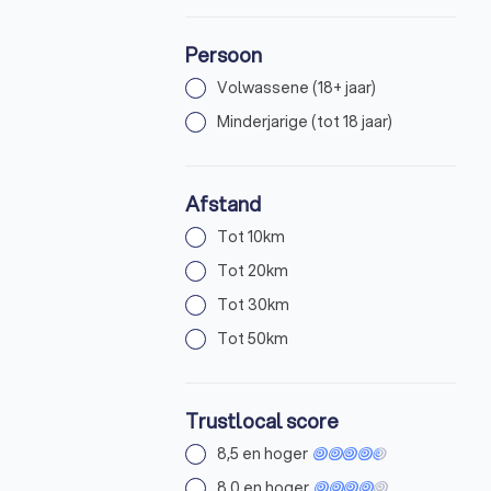
Persoon
Volwassene (18+ jaar)
Minderjarige (tot 18 jaar)
Afstand
Tot 10km
Tot 20km
Tot 30km
Tot 50km
Trustlocal score
8,5 en hoger
8,0 en hoger