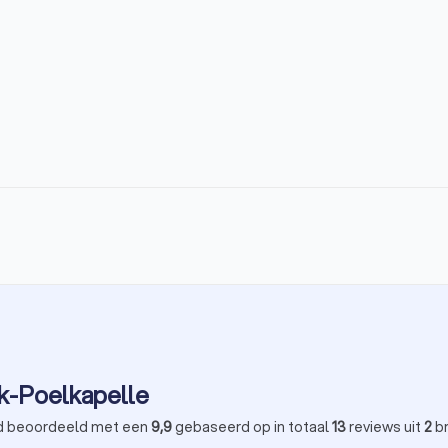
k-Poelkapelle
d beoordeeld met een
9,9
gebaseerd op in totaal
13
reviews uit
2
b