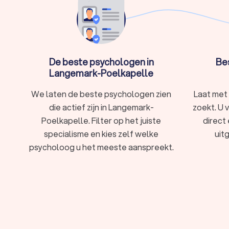
Gedragsproblemen
Relatie- of gezinsproblemen
Verlies of rouwverwerking
Verslaving
Zorgen, slaapproblemen of nachtmerries
Loopbaan of werkgerelateerd probleem
De beste psychologen in
Be
Filter op de uitdaging waar u mee kampt en vind p
Langemark-Poelkapelle
We laten de beste psychologen zien
Laat met
Trustlocal voor het vinden van psyc
die actief zijn in Langemark-
zoekt. U 
Poelkapelle. Filter op het juiste
Met Trustlocal vindt en vergelijkt u eenvoudig psychologen in Langemark-Poelkapel
direct
van professionele psychologen in Langemark-Poelk
specialisme en kies zelf welke
uit
wat u doormaakt. Zoek niet verder, vind een psyc
psycholoog u het meeste aanspreekt.
gelukkiger leven.