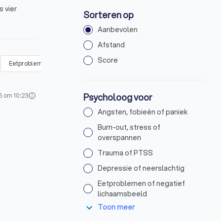
 vier
Sorteren op
Aanbevolen
Afstand
Score
Eetproblemen of negatief lichaamsbeeld
Onzekerheid, eenzaamhei
Psycholoog voor
6 om 10:23
info
Angsten, fobieën of paniek
Burn-out, stress of
overspannen
Trauma of PTSS
Depressie of neerslachtig
Eetproblemen of negatief
lichaamsbeeld
expand_more
Toon meer