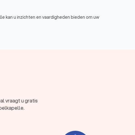
e kan u inzichten en vaardigheden bieden om uw
mentale gezondheidsproblemen.
hoe u negatieve patronen kunt doorbreken.
ls het verbeteren van uw communicatie, het
ehandeling.
logen bijvoorbeeld, richten zich op het
n focussen op het functioneren van mensen in
verhogen. Bij Trustlocal vind u psychologen in
l vraagt u gratis
oelkapelle.