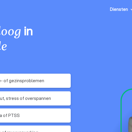
Diensten
in
loog
le
e- of gezinsproblemen
ut, stress of overspannen
a of PTSS