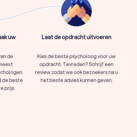
maak uw
Laat de opdracht uitvoeren
n.
van de
Kies de beste psycholoog voor uw
 meest
opdracht. Tevreden? Schrijf een
ychologen
review zodat we ook bezoekers na u
 filteropties om de perfecte match te vinden voor
d de beste
het beste advies kunnen geven.
en neem de eerste stap richting een gezonder,
 prijs.