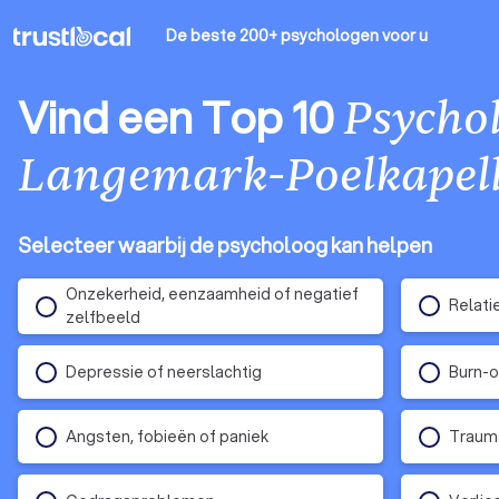
De beste 200+ psychologen
voor u
Vind een Top 10
Psycho
Langemark-Poelkapel
Selecteer waarbij de psycholoog kan helpen
Onzekerheid, eenzaamheid of negatief
Relati
zelfbeeld
Depressie of neerslachtig
Burn-o
Angsten, fobieën of paniek
Traum