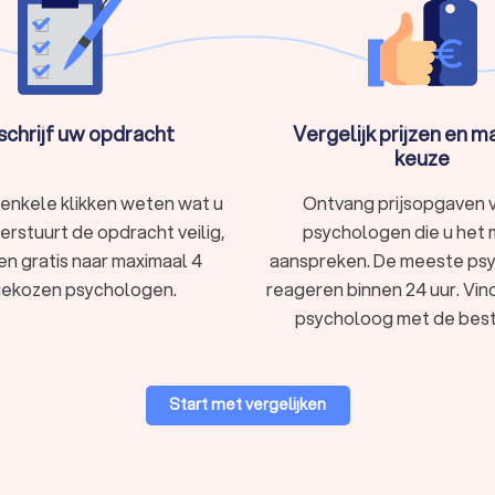
schrijf uw opdracht
Vergelijk prijzen en 
sychologen in Langemark-Poelkapelle die hierin gespecialiseerd zij
keuze
 enkele klikken weten wat u
Ontvang prijsopgaven 
hologische hulp
verstuurt de opdracht veilig,
psychologen die u het
le met in totaal 13 reviews en een gemiddelde score van 8.6. Wij bieden een lijst
 en gratis naar maximaal 4
aanspreken. De meeste ps
apelle die beantwoorden aan uw specifieke criteria. Gebruik onze
gekozen psychologen.
reageren binnen 24 uur. Vin
holoog in Langemark-Poelkapelle die aanvoelt als de juiste match 
psycholoog met de beste
Start met vergelijken