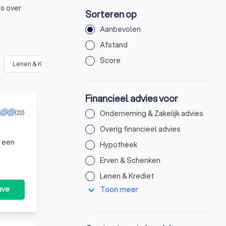
es over
Sorteren op
Aanbevolen
Afstand
Score
Lenen & Krediet
(
44
)
Sparen & Beleggen
(
51
)
Financiële p
Financieel advies voor
(22)
Onderneming & Zakelijk advies
Overig financieel advies
n een
Hypotheek
Erven & Schenken
Lenen & Krediet
expand_more
ave
Toon meer