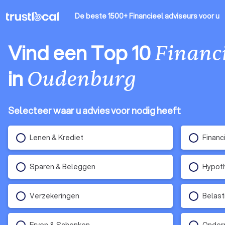
De beste 1500+ Financieel adviseurs
voor u
Vind een Top 10
Financi
in
Oudenburg
Selecteer waar u advies voor nodig heeft
Lenen & Krediet
Financ
Sparen & Beleggen
Hypot
Verzekeringen
Belast
Erven & Schenken
Ondern