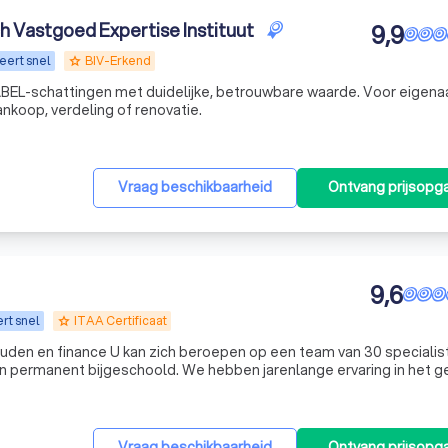
 Vastgoed Expertise Instituut
9,9
eert snel
BIV-Erkend
grade
BEL-schattingen met duidelijke, betrouwbare waarde. Voor eigenaa
ankoop, verdeling of renovatie.
Vraag beschikbaarheid
Ontvang prijsopg
9,6
rt snel
ITAA Certificaat
grade
op een team van 30 specialisten. Elk
permanent bijgeschoold. We hebben jarenlange ervaring in het g
van gericht en correct bedrijfsadvies. We hebben doorheen de jaren voor tal van bedrijven en 
Vraag beschikbaarheid
Ontvang prijsopg