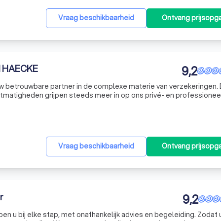
Vraag beschikbaarheid
Ontvang prijsopg
 HAECKE
9,2
 betrouwbare partner in de complexe materie van verzekeringen. De
tmatigheden grijpen steeds meer in op ons privé- en professioneel
Zonder kennis van zaken is het dan ook haast onmogelijk om de juiste keuzes te maken. Dikwijls is
Vraag beschikbaarheid
Ontvang prijsopg
r
9,2