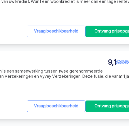
g van uw krediet. Want een woonkrediet is meer dan een lage rente
Wij analyseren uw woonplannen. Hoeveel kunt u lenen? Wat is een schuldsaldoverzekering? W
Vraag beschikbaarheid
Ontvang prijsopg
9,1
n is een samenwerking tussen twee gerenommeerde
n Verzekeringen en Vyvey Verzekeringen. Deze fusie, die vanaf 1 ja
t de expertise en ervaring van beide bedrijven om u een nog betere
Vraag beschikbaarheid
Ontvang prijsopg