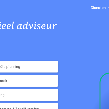
Diensten
eel adviseur
iële planning
heek
ing
eming & Zakelijk advies