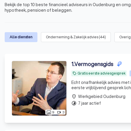
Bekijk de top 10 beste financieel adviseurs in Oudenburg en omg
hypotheek, pensioen of beleggen.
Alle diensten
Onderneming & Zakelijk advies
(
44
)
Overig
1
.
Vermogensgids
Gratis eerste adviesgesprek
local_offer
Echt onafhankelijk advies met
eerste vrijblijvend gesprek li
Werkgebied Oudenburg
place
7 jaar actief
timelapse
9
3
photo_size_select_actual
videocam