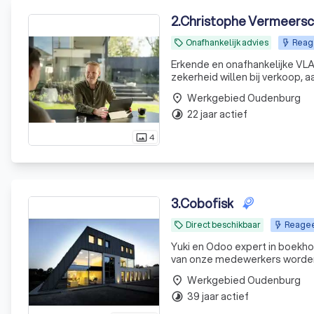
2
.
Christophe Vermeersch
Onafhankelijk advies
Reag
local_offer
Erkende en onafhankelijke VLA
zekerheid willen bij verkoop, a
Werkgebied Oudenburg
place
22 jaar actief
timelapse
4
photo_size_select_actual
3
.
Cobofisk
Direct beschikbaar
Reagee
local_offer
Yuki en Odoo expert in boekhouden en finance U kan zich beroepen 
van onze medewerkers worden 
Werkgebied Oudenburg
place
39 jaar actief
timelapse