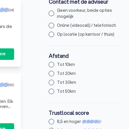
Contact met de adviseur
Geen voorkeur, beide opties
(24)
mogelijk
Online (videocall) / telefonisch
rs die
Op locatie (op kantoor / thuis)
ave
Afstand
Tot 10km
Tot 20km
Tot 30km
(50)
Tot 50km
even
sectoren
Trustlocal score
8,5 en hoger
ave