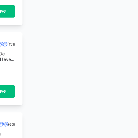
ave
(131)
 leven.
ave
(63)