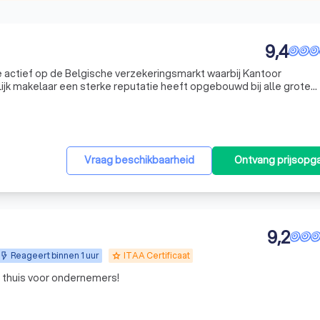
9,4
e actief op de Belgische verzekeringsmarkt waarbij Kantoor
jk makelaar een sterke reputatie heeft opgebouwd bij alle grote
ns kantoor is geregistreerd als makelaar in verzekeringen bij de 
Vraag beschikbaarheid
Ontvang prijsopg
9,2
Reageert binnen 1 uur
ITAA Certificaat
grade
thuis voor ondernemers!