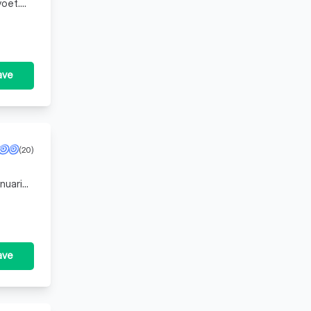
voet.
ave
(20)
nuari
ave