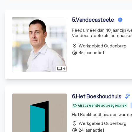
5
.
Vandecasteele
Reeds meer dan 40 jaar zijn w
Vandecasteele als onafhankeli
verzekeringsmaatschappijen. O
Werkgebied Oudenburg
(Autoriteit voor Fin
place
45 jaar actief
timelapse
4
photo_size_select_actual
6
.
Het Boekhoudhuis
Gratis eerste adviesgesprek
local_offer
Het Boekhoudhuis: een warme 
Werkgebied Oudenburg
place
24 jaar actief
timelapse