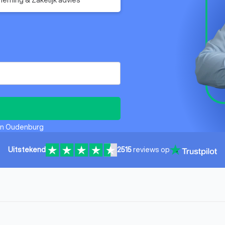
 in Oudenburg
Uitstekend
2515
reviews op