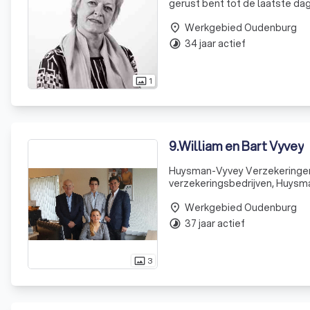
gerust bent tot de laatste da
Werkgebied Oudenburg
place
34 jaar actief
timelapse
1
photo_size_select_actual
9
.
William en Bart Vyvey
Huysman-Vyvey Verzekeringe
verzekeringsbedrijven, Huysma
2023 van kracht is, combineer
Werkgebied Oudenburg
dienstverlening te bieden. Al
place
37 jaar actief
timelapse
3
photo_size_select_actual