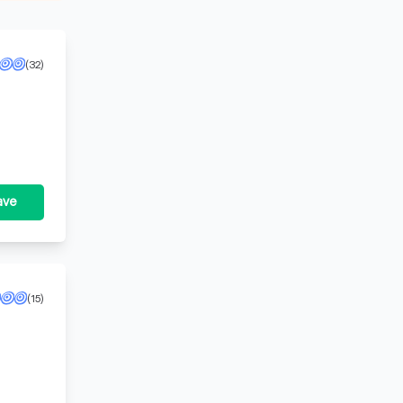
(32)
FSMA
ave
(15)