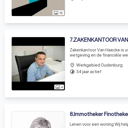
16
photo_size_select_actual
7
.
ZAKENKANTOOR VAN
Zakenkantoor Van Haecke is uw
wetgeving en de financiële we
Werkgebied Oudenburg
place
34 jaar actief
timelapse
4
photo_size_select_actual
8
.
Immotheker Finotheke
Lenen voor een woning Wij helpen u bij elke stap, met onafhankelijk advies en begeleiding. Zodat u