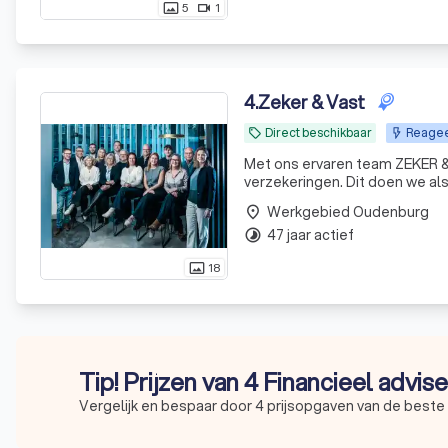
5
1
photo_size_select_actual
videocam
4
.
Zeker & Vast
Direct beschikbaar
Reagee
local_offer
Met ons ervaren team ZEKER &
verzekeringen. Dit doen we al
Werkgebied Oudenburg
place
47 jaar actief
timelapse
18
photo_size_select_actual
Tip! Prijzen van 4 Financieel advis
Vergelijk en bespaar door 4 prijsopgaven van de beste 