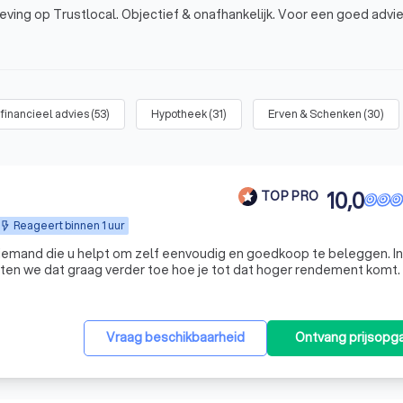
eving op Trustlocal. Objectief & onafhankelijk. Voor een goed advi
 financieel advies
(
53
)
Hypotheek
(
31
)
Erven & Schenken
(
30
)
10,0
TOP PRO
Reageert binnen 1 uur
 iemand die u helpt om zelf eenvoudig en goedkoop te beleggen. I
chten we dat graag verder toe hoe je tot dat hoger rendement komt.
Vraag beschikbaarheid
Ontvang prijsopg