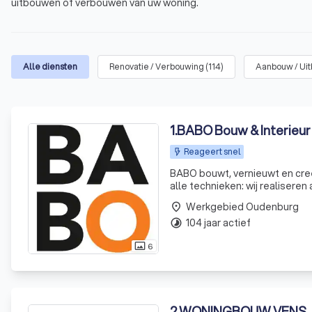
uitbouwen of verbouwen van uw woning.
Alle diensten
Renovatie / Verbouwing
(
114
)
Aanbouw / Ui
1
.
BABO Bouw & Interieur
Reageert snel
BABO bouwt, vernieuwt en creë
alle technieken: wij realisere
Werkgebied Oudenburg
place
104 jaar actief
timelapse
6
photo_size_select_actual
2
.
WONINGBOUW VENS