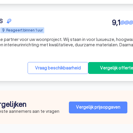
S
9,1
Reageert binnen 1 uur
le partner voor uw woonproject. Wij staan in voor luxueuze, hoogwa
n interieurinrichting met kwalitatieve, duurzame materialen. Daarn
ontwerpen en creëren wij designmeubelen op maat, bekleed in Mortex. Van afbraakwe
Vraag beschikbaarheid
Vergelijk offert
rgelijken
Vergelijk prijsopgaven
beste aannemers aan te vragen