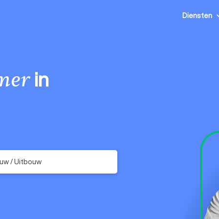
Diensten
in
mer
uw / Uitbouw