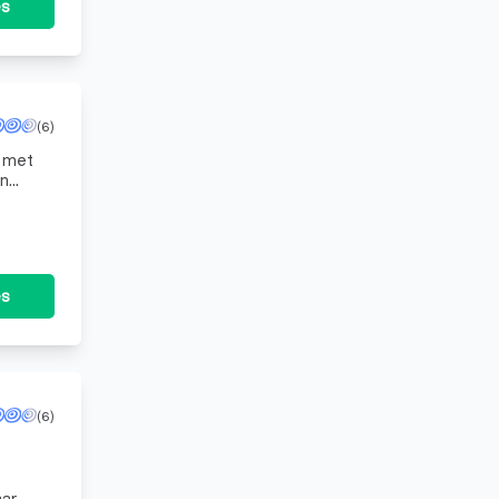
es
(6)
r met
en
ing in
es
(6)