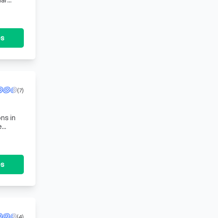
aar
ratis
es
(7)
ns in
e
es
(4)