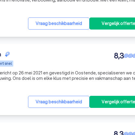
s in renovatie, verbouwing, aanbouw en uitbouw. Met een klein, m
 in om elk project succesvol af te ronden. Vraag vandaag nog uw g
Vraag beschikbaarheid
Vergelijk offert
n
8,3
rt snel
ericht op 26 mei 2021 en gevestigd in Oostende, specialiseren we o
uwing. Ons doel is om elke klus met precisie en vakmanschap aan t
 gratis offerte aan om te zien hoe we u kunnen helpen.
Vraag beschikbaarheid
Vergelijk offert
8,3