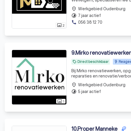
Wevelgem, specialiseren we on
deskundig team, zetten we ons
Werkgebied Oudenburg
place
offerte aan.
7 jaar actief
timelapse
056 38 12 70
phone
2
photo_size_select_actual
9
.
Mirko renovatiewerke
Direct beschikbaar
Reagee
local_offer
Bij Mirko renovatiewerken, opg
reparaties en renovatie/verbo
pakken. Vraag vandaag nog een
Werkgebied Oudenburg
place
5 jaar actief
timelapse
1
photo_size_select_actual
10
.
Proper Manneke