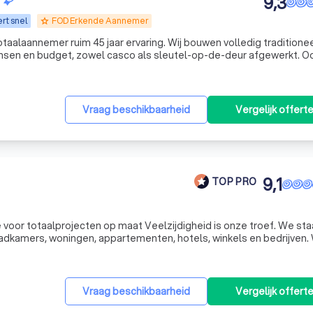
9,3
rt snel
FOD Erkende Aannemer
grade
 45 jaar ervaring. Wij bouwen volledig traditioneel op
en en budget, zowel casco als sleutel-op-de-deur afgewerkt. O
ning zijn mogelijk. Als familiebedrijf één aanspreekpunt! Wij zijn l
Vraag beschikbaarheid
Vergelijk offert
9,1
TOP PRO
 voor totaalprojecten op maat Veelzijdigheid is onze troef. We sta
badkamers, woningen, appartementen, hotels, winkels en bedrijven.
 die alle werken coördineert en zo brengen we samen, in overleg
Vraag beschikbaarheid
Vergelijk offert