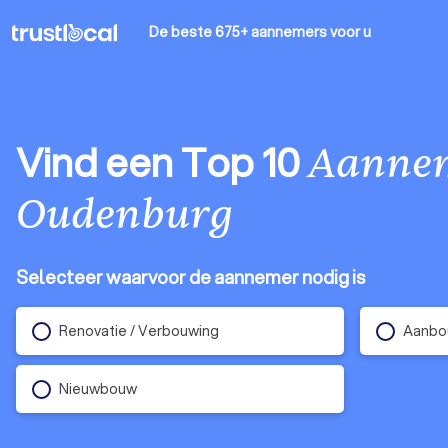
De beste 675+ aannemers
voor u
Vind een Top 10
Aanne
Oudenburg
Selecteer waarvoor de aannemer nodig is
Renovatie / Verbouwing
Aanbo
Nieuwbouw