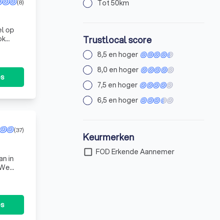
(8)
Tot 50km
Trustlocal score
ok
id van
8,5 en hoger
8,0 en hoger
es
7,5 en hoger
6,5 en hoger
(37)
Keurmerken
check_box_outline_blank
FOD Erkende Aannemer
an in
 We
 met
es