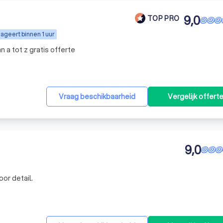
9,0
TOP PRO
ageert binnen 1 uur
n a tot z gratis offerte
Vraag beschikbaarheid
Vergelijk offert
9,0
oor detail.