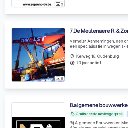
2
photo_size_select_actual
7
.
De Meulenaere R. & Zo
Verhelst Aannemingen, een o
een specialisatie in wegenis-
saneringswerken. Sinds 1958 o
Keiweg 16, Oudenburg
de bouws
place
70 jaar actief
timelapse
5
photo_size_select_actual
8
.
algemene bouwwerke
Gratis eerste adviesgesprek
local_offer
Bij Algemene Bouwwerken Max