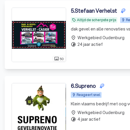
5
.
Stefaan Verhelst
Altijd de scherpste prijs
Re
local_offer
dak gevel en alle renovaties va
Werkgebied Oudenburg
place
24 jaar actief
timelapse
50
photo_size_select_actual
6
.
Supreno
Reageert snel
Klein vlaams bedrijf met oog v
Werkgebied Oudenburg
place
4 jaar actief
timelapse