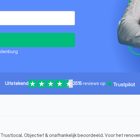
udenburg
Uitstekend
2515
reviews op
rustlocal. Objectief & onafhankelijk beoordeeld. Voor het renove