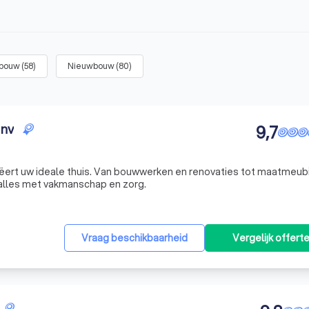
tbouw
(
58
)
Nieuwbouw
(
80
)
 nv
9,7
ert uw ideale thuis. Van bouwwerken en renovaties tot maatmeubil
n alles met vakmanschap en zorg.
Vraag beschikbaarheid
Vergelijk offert