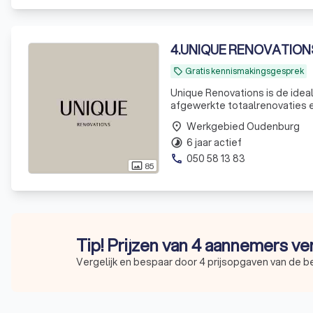
4
.
UNIQUE RENOVATION
Gratis kennismakingsgesprek
local_offer
Unique Renovations is de idea
afgewerkte totaalrenovaties e
Werkgebied Oudenburg
place
6 jaar actief
timelapse
050 58 13 83
phone
85
photo_size_select_actual
Tip! Prijzen van 4 aannemers ve
Vergelijk en bespaar door 4 prijsopgaven van de 