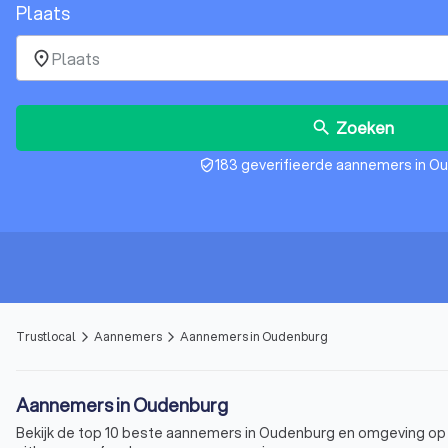
Plaats
place
Zoeken
search
183 geverifieerde aannemers in O
verified_user
Trustlocal
Aannemers
Aannemers in Oudenburg
arrow_forward_ios
arrow_forward_ios
Aannemers in Oudenburg
Bekijk de top 10 beste aannemers in Oudenburg en omgeving op T