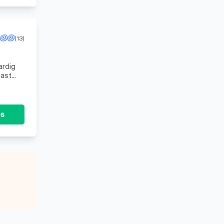
(13)
ardig
aast
rken tot elektric
es