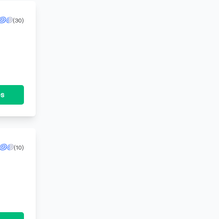
(30)
es
(10)