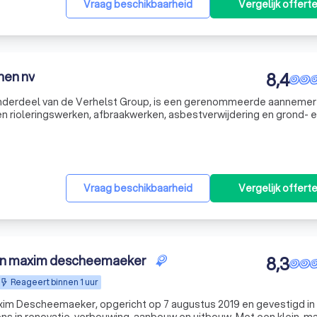
Vraag beschikbaarheid
Vergelijk offert
nen nv
8,4
nderdeel van de Verhelst Group, is een gerenommeerde aanneme
 en rioleringswerken, afbraakwerken, asbestverwijdering en grond- 
nderscheiden we ons door onze veelzijdigheid en uitgebreide ervar
Vraag beschikbaarheid
Vergelijk offert
n maxim descheemaeker
8,3
Reageert binnen 1 uur
im Descheemaeker, opgericht op 7 augustus 2019 en gevestigd in