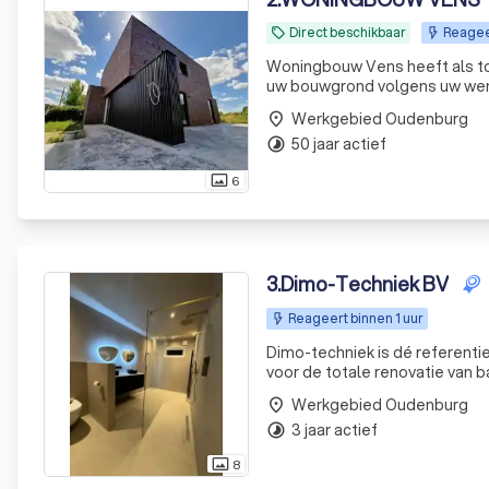
Direct beschikbaar
Reagee
local_offer
Woningbouw Vens heeft als totaalaannemer ruim
uw bouwgrond volgens uw wens
afbraak en heropbouw van uw wo
Werkgebied Oudenburg
place
He
50 jaar actief
timelapse
6
photo_size_select_actual
3
.
Dimo-Techniek BV
Reageert binnen 1 uur
Dimo-techniek is dé referentie
voor de totale renovatie van 
werken met één aanspreekpunt
Werkgebied Oudenburg
place
onze
3 jaar actief
timelapse
8
photo_size_select_actual