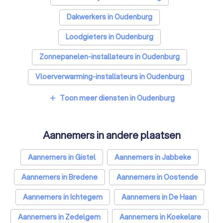
Dakwerkers in Oudenburg
Loodgieters in Oudenburg
Zonnepanelen-installateurs in Oudenburg
Vloerverwarming-installateurs in Oudenburg
Airco installateurs in Oudenburg
Toon meer diensten in Oudenburg
add
Ramen en deuren specialisten in Oudenburg
Aannemers in andere plaatsen
Laadpaal installateurs in Oudenburg
Zonwering specialisten in Oudenburg
Aannemers in Gistel
Aannemers in Jabbeke
Schrijnwerkers in Oudenburg
Aannemers in Bredene
Aannemers in Oostende
Warmtepomp installateurs in Oudenburg
Aannemers in Ichtegem
Aannemers in De Haan
Badkamer installateurs in Oudenburg
Aannemers in Zedelgem
Aannemers in Koekelare