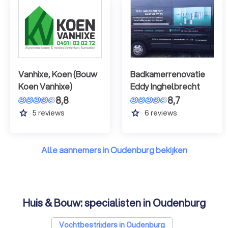
Vanhixe, Koen (Bouw
Badkamerrenovatie
Koen Vanhixe)
Eddy Inghelbrecht
8,8
8,7
grade
grade
5
reviews
6
reviews
Alle aannemers in Oudenburg bekijken
Huis & Bouw: specialisten in Oudenburg
Vochtbestrijders in Oudenburg