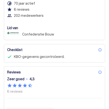
timelapse
70 jaar actief
star
6
reviews
people_outline
202 medewerkers
Lid van
Confederatie Bouw
Checklist
inf
KBO-gegevens gecontroleerd.
Reviews
inf
Zeer goed
•
4,3
6
reviews