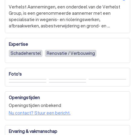
Verhelst Aannemingen, een onderdeel van de Verhelst 
Group, is een gerenommeerde aannemer met een 
specialisatie in wegenis- en rioleringswerken, 
afbraakwerken, asbestverwijdering en grond- en 
saneringswerken. Sinds 1958 onderscheiden we ons door 
onze veelzijdigheid en uitgebreide ervaring in de 
Expertise
bouwsector. We zijn trots op onze diepgaande expertise 
en constante drang naar innovatie, waardoor we vandaag 
Schadeherstel
Renovatie / Verbouwing
aan de top staan in de Belgische bouwwereld.

Onze aanpak is gestructureerd en georganiseerd. Na een 
Foto's
grondige studie en overleg kunnen we de werken binnen 
een beperkte uitvoeringstermijn realiseren, altijd met 
respect voor mens en milieu. We zijn ook gespecialiseerd 
in asbestverwij
Openingstijden
Openingstijden onbekend
Nu contact? Stuur een bericht.
Ervaring & vakmanschap