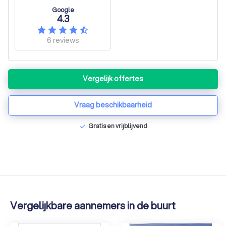
Google
4.3
6
reviews
Vergelijk offertes
Vraag beschikbaarheid
Gratis en vrijblijvend
check
Vergelijkbare aannemers in de buurt