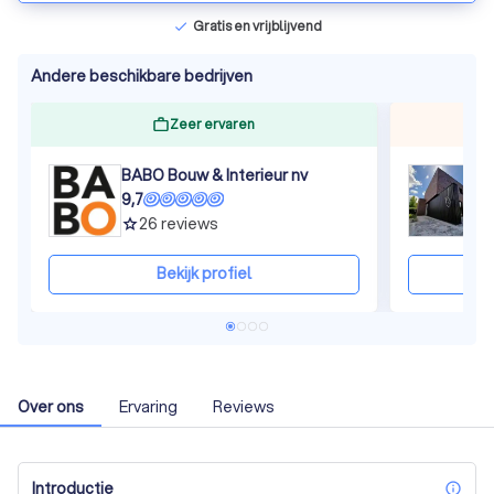
Gratis en vrijblijvend
check
Andere beschikbare bedrijven
Zeer ervaren
BABO Bouw & Interieur nv
W
9,7
9
26
reviews
grade
gra
Bekijk profiel
Over ons
Ervaring
Reviews
Introductie
inf