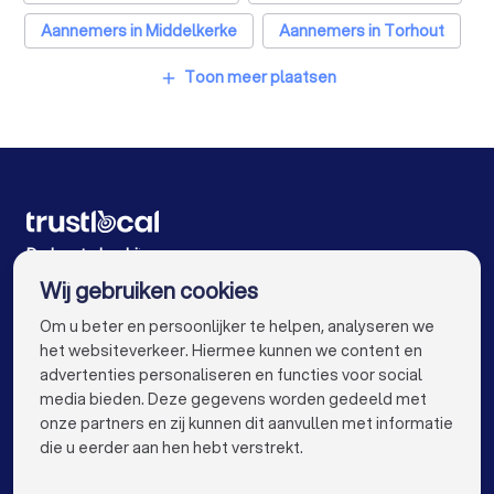
Glashandels in Oudenburg
Aannemers in Middelkerke
Aannemers in Torhout
EPC-keurders in Oudenburg
Aannemers in Antwerpen
Aannemers in Gent
Toon meer plaatsen
add
Klusjesmannen in Oudenburg
Aannemers in Brugge
Aannemers in Leuven
Aannemers in Aalst
Aannemers in Mechelen
Aannemers in Kortrijk
Aannemers in Hasselt
Aannemers in Sint-Niklaas
Aannemers in Genk
De beste bedrijven voor u
Wij gebruiken cookies
Aannemers in Roeselare
Aannemers in Beveren
info@trustlocal.be
Om u beter en persoonlijker te helpen, analyseren we
Aannemers in Dendermonde
het websiteverkeer. Hiermee kunnen we content en
advertenties personaliseren en functies voor social
Aannemers in Beringen
Aannemers in Turnhout
media bieden. Deze gegevens worden gedeeld met
onze partners en zij kunnen dit aanvullen met informatie
Aannemers in Dilbeek
keyboard_arrow_down
VOOR PARTICULIEREN
die u eerder aan hen hebt verstrekt.
Aannemers in Heist-op-den-Berg
keyboard_arrow_down
VOOR BEDRIJVEN