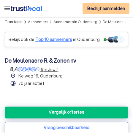
menu
Bedrijf aanmelden
Trustlocal
Aannemers
Aannemers in Oudenburg
De Meulenaere R. & Zonen nv
arrow_forward_ios
arrow_forward_ios
arrow_forward_ios
Bekijk ook de
Top 10 aannemers
in Oudenburg
+
De Meulenaere R. & Zonen nv
8,4
(
6
reviews
)
place
Keiweg 16, Oudenburg
timelapse
70 jaar actief
Vergelijk offertes
Vraag beschikbaarheid