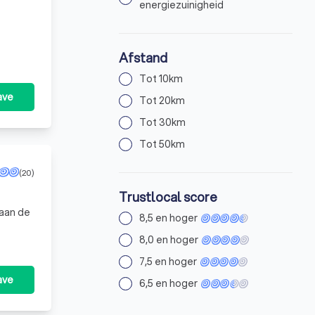
energiezuinigheid
Afstand
Tot 10km
ave
Tot 20km
Tot 30km
Tot 50km
(20)
Trustlocal score
 aan de
8,5 en hoger
8,0 en hoger
7,5 en hoger
ave
6,5 en hoger