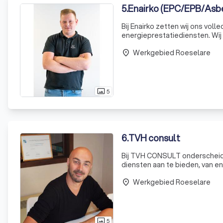
5
.
Enairko (EPC/EPB/Asb
Bij Enairko zetten wij ons vo
energieprestatiediensten. Wij 
(EPC) en EnergiePrestatie en 
Werkgebied Roeselare
place
5
photo_size_select_actual
6
.
TVH consult
Bij TVH CONSULT onderscheid
diensten aan te bieden, van en
veiligheidscoördinatie en stabi
Werkgebied Roeselare
daarom maatwerk aan dat naa
place
5
photo_size_select_actual