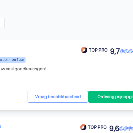
9,7
TOP PRO
t binnen 1 uur
al uw vastgoedkeuringen!
Vraag beschikbaarheid
Ontvang prijsopg
9,6
TOP PRO