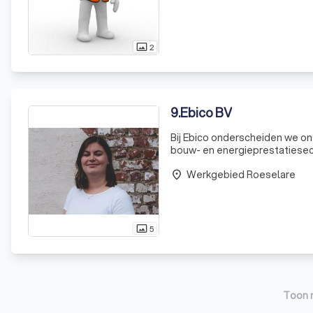
2
photo_size_select_actual
9
.
Ebico BV
Bij Ebico onderscheiden we on
bouw- en energieprestatiesec
ingenieurs en technische speci
Werkgebied Roeselare
voor het opti
place
5
photo_size_select_actual
Toon 