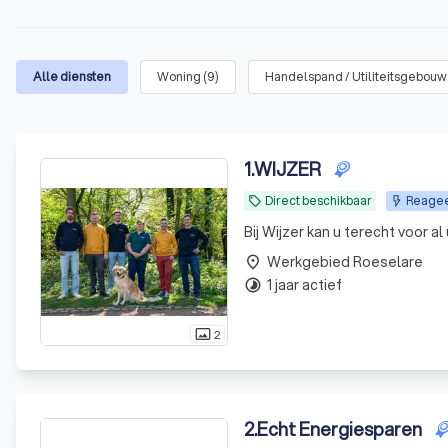
Alle diensten
Woning
(
9
)
Handelspand / Utiliteitsgebouw
1
.
WIJZER
Direct beschikbaar
Reageer
local_offer
Bij Wijzer kan u terecht voor 
Werkgebied Roeselare
place
1 jaar actief
timelapse
2
photo_size_select_actual
2
.
Echt Energiesparen