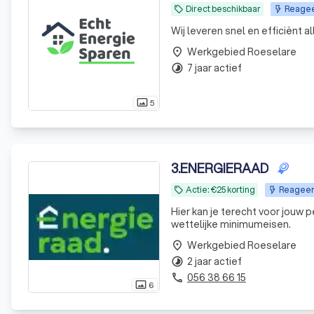
Direct beschikbaar
Reageer
local_offer
Wij leveren snel en efficiënt a
Werkgebied Roeselare
place
7 jaar actief
timelapse
5
photo_size_select_actual
3
.
ENERGIERAAD
Actie: €25 korting
Reageert
local_offer
Hier kan je terecht voor jouw 
wettelijke minimumeisen.
Werkgebied Roeselare
place
2 jaar actief
timelapse
056 38 66 15
phone
6
photo_size_select_actual