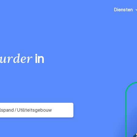
Diensten
in
urder
spand / Utiliteitsgebouw