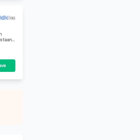
(6)
n
 staan
ave