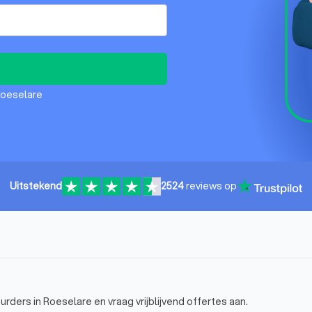
Roeselare
Uitstekend
2524
reviews op
ders in Roeselare en vraag vrijblijvend offertes aan.