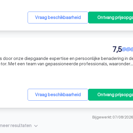
Vraag beschikbaarheid
Ontvang prijsopg
7,5
s door onze diepgaande expertise en persoonlijke benadering in d
tor. Met een team van gepassioneerde professionals, waaronder
alisten, bieden we een breed scala aan diensten aan die essentieel
Vraag beschikbaarheid
Ontvang prijsopg
Bijgewerkt: 07/08/202
keyboard_arrow_down
meer resultaten