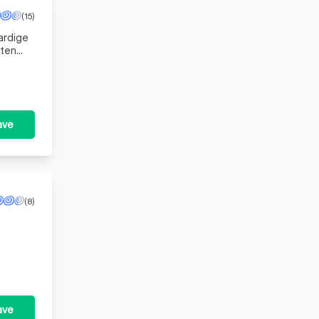
(15)
ardige
aten
s
ave
(8)
ave