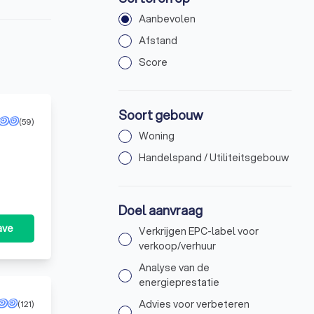
Aanbevolen
Afstand
Score
Soort gebouw
(59)
Woning
Handelspand / Utiliteitsgebouw
Doel aanvraag
ave
Verkrijgen EPC-label voor
verkoop/verhuur
Analyse van de
energieprestatie
Advies voor verbeteren
(121)