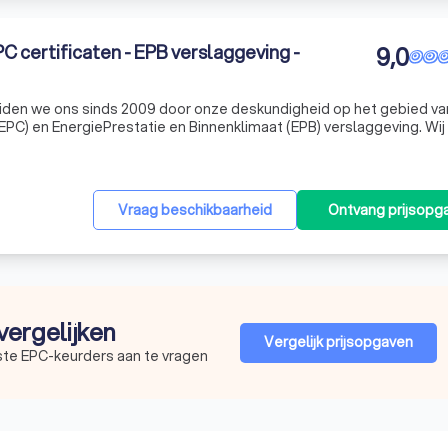
C certificaten - EPB verslaggeving -
9,0
iden we ons sinds 2009 door onze deskundigheid op het gebied va
EPC) en EnergiePrestatie en Binnenklimaat (EPB) verslaggeving. Wij
 en nauwkeurige service, of het nu gaat om de verkoop, verhuur of
Vraag beschikbaarheid
Ontvang prijsopg
vergelijken
Vergelijk prijsopgaven
ste EPC-keurders aan te vragen