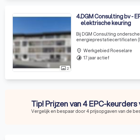
4
.
DGM Consulting bv - EP
elektrische keuring
Bij DGM Consulting ondersche
energieprestatiecertificaten (
garant voor een professionele
Werkgebied Roeselare
renovatie
place
17 jaar actief
timelapse
2
photo_size_select_actual
Tip! Prijzen van 4 EPC-keurders 
Vergelijk en bespaar door 4 prijsopgaven van de be