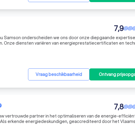
7,9
reau Samson onderscheiden we ons door onze diepgaande expertise
n. Onze diensten variëren van energieprestatiecertificaten en tec
de milieuadviezen en ondersteuning bij bodemproblematiek. We ric
Vraag beschikbaarheid
Ontvang prijsopg
7,8
j uw vertrouwde partner in het optimaliseren van de energie-efficiën
 Als erkende energiedeskundigen, geaccrediteerd door het Vlaam
 bieden wij een breed scala aan diensten aan die niet alleen uw en