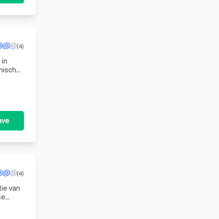
(4)
 in
hnische
hten
ave
(4)
tie van
se
ergi