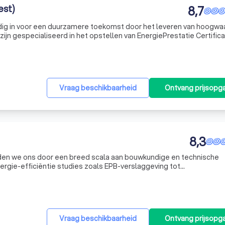
est)
8,7
lledig in voor een duurzamere toekomst door het leveren van hoogwa
zijn gespecialiseerd in het opstellen van EnergiePrestatie Certific
Binnenklimaat (EPB) verslagen, essentieel voor zowel nieuwe als be
Vraag beschikbaarheid
Ontvang prijsopg
8,3
en we ons door een breed scala aan bouwkundige en technische
ergie-efficiëntie studies zoals EPB-verslaggeving tot
liteitsstudies. Wij begrijpen dat elk bouwproject uniek is en bieden
d
Vraag beschikbaarheid
Ontvang prijsopg