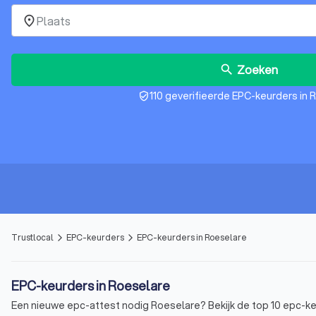
place
Zoeken
search
110 geverifieerde EPC-keurders in 
verified_user
Trustlocal
EPC-keurders
EPC-keurders in Roeselare
arrow_forward_ios
arrow_forward_ios
EPC-keurders in Roeselare
Een nieuwe epc-attest nodig Roeselare? Bekijk de top 10 epc-keur