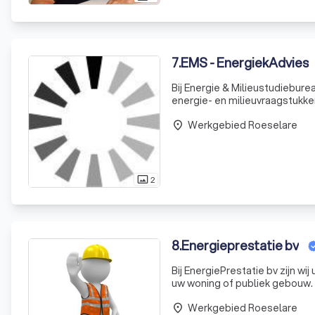
7
.
EMS - EnergiekAdvies
Bij Energie & Milieustudiebu
energie- en milieuvraagstukke
keuringen tot gespecialiseer
Werkgebied Roeselare
ons op
place
2
photo_size_select_actual
8
.
Energieprestatie bv
Bij EnergiePrestatie bv zijn wi
uw woning of publiek gebouw.
Energie en Klimaat Agentschap,
Werkgebied Roeselare
place