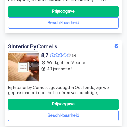
Manchester. We are more than just a hotel; we are a haven
of design and sustainability, committed to providing our
Prijsopgave
guests with an unparalleled experience. Our ethos is
rooted in innovation
Beschikbaarheid
3
.
Interior By Cornelis
8,7
(66)
Werkgebied Veurne
place
49 jaar actief
timelapse
Bij Interior by Cornelis, gevestigd in Oostende, zijn we
gepassioneerd door het creëren van prachtige,
functionele en inspirerende interieurs. Onze expertise
strekt zich uit van het ontwerpen van trendy
Prijsopgave
appartementen tot het leveren van hoogwaardige
interieurproducten zoals vloer- en wandbekleding,
Beschikbaarheid