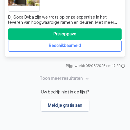
Bij Soca Bvba zijn we trots op onze expertise in het
leveren van hoogwaardige ramen en deuren. Met meer
dan 50 jaar ervaring in de branche, onderscheiden we ons
door onze toewijding aan kwaliteit en duurzaamheid. Onze
Prijsopgave
producten, variërend van kunststof en hout-aluminium
ramen tot knikarmschermen, zi
Beschikbaarheid
Bijgewerkt: 05/08/2026 om 17:30
info
keyboard_arrow_down
Toon meer resultaten
Uw bedrijf niet in de lijst?
Meld je gratis aan