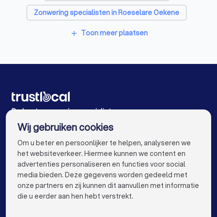
Zonwering specialisten in Roeselare Oekene
Zonwering specialisten in Wervik
Toon meer plaatsen
add
Zonwering specialisten in Izegem Emelgem
Zonwering specialisten in Ledegem Sint-Eloois-
Winkel
Zonwering specialisten in Oostkamp Hertsberge
De beste zonwering specialisten voor u
Zonwering specialisten in Brugge
Wij gebruiken cookies
Zonwering specialisten in Antwerpen
info@trustlocal.be
Om u beter en persoonlijker te helpen, analyseren we
Zonwering specialisten in Gent
het websiteverkeer. Hiermee kunnen we content en
advertenties personaliseren en functies voor social
Zonwering specialisten in Leuven
media bieden. Deze gegevens worden gedeeld met
onze partners en zij kunnen dit aanvullen met informatie
keyboard_arrow_down
Zonwering specialisten in Aalst
VOOR PARTICULIEREN
die u eerder aan hen hebt verstrekt.
keyboard_arrow_down
Zonwering specialisten in Mechelen
VOOR BEDRIJVEN