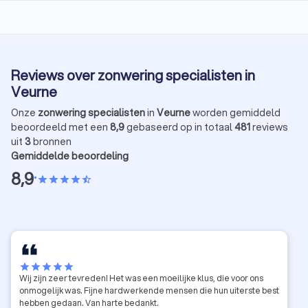
Reviews over zonwering specialisten in
Veurne
Onze
zonwering specialisten
in
Veurne
worden gemiddeld
beoordeeld met een
8,9
gebaseerd op in totaal
481
reviews
uit
3
bronnen
Gemiddelde beoordeling
8,9
•
star
star
star
star
star_half
star
star
star
star
star
Wij zijn zeer tevreden! Het was een moeilijke klus, die voor ons
onmogelijk was. Fijne hardwerkende mensen die hun uiterste best
hebben gedaan. Van harte bedankt.