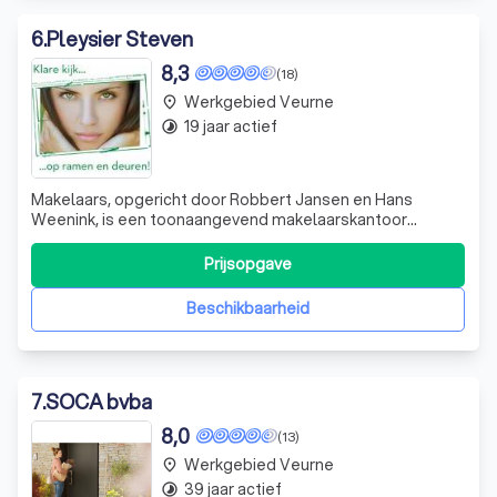
6
.
Pleysier Steven
8,3
(18)
Werkgebied Veurne
place
19 jaar actief
timelapse
Makelaars, opgericht door Robbert Jansen en Hans
Weenink, is een toonaangevend makelaarskantoor
gevestigd in Deventer en Ommen. Met een diepgaande
kennis van de lokale huizenmarkt, onderscheiden we ons
Prijsopgave
door onze expertise en sympathieke benadering. We zijn
trots op onze NVM-aansluiting, die onze kla
Beschikbaarheid
7
.
SOCA bvba
8,0
(13)
Werkgebied Veurne
place
39 jaar actief
timelapse