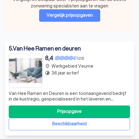
zonwering specialisten aan te vragen
Vergelijk prijsopgaven
5
.
Van Hee Ramen en deuren
8,4
(23)
Werkgebied Veurne
place
36 jaar actief
timelapse
Van Hee Ramen en Deuren is een toonaangevend bedrijf
in de kustregio, gespecialiseerd in het leveren en
plaatsen van ramen, deuren, zonwering en
terrasoverkappingen. We zijn er voor u, door weer en wind,
Prijsopgave
om uw woning compleet te maken. Onze producten zijn
van topkwaliteit, vervaardigd uit zorgvuldig
Beschikbaarheid