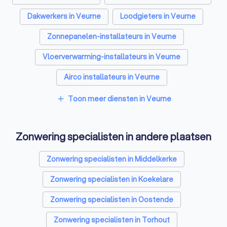
Dakwerkers in Veurne
Loodgieters in Veurne
Zonnepanelen-installateurs in Veurne
Vloerverwarming-installateurs in Veurne
Airco installateurs in Veurne
Ramen en deuren specialisten in Veurne
Toon meer diensten in Veurne
add
Laadpaal installateurs in Veurne
Zonwering specialisten in andere plaatsen
Schrijnwerkers in Veurne
Warmtepomp installateurs in Veurne
Zonwering specialisten in Middelkerke
Badkamer installateurs in Veurne
Zonwering specialisten in Koekelare
Glashandels in Veurne
EPC-keurders in Veurne
Zonwering specialisten in Oostende
Klusjesmannen in Veurne
Zonwering specialisten in Torhout