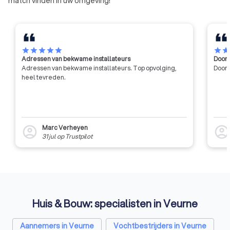
match vinden in uw omgeving!
star
star
star
star
star
star
sta
Adressen van bekwame installateurs
Door 
Adressen van bekwame installateurs. Top opvolging,
Door 
heel tevreden.
Marc Verheyen
account_circle
account_circl
31 jul
op
Trustpilot
Huis & Bouw: specialisten in Veurne
Aannemers in Veurne
Vochtbestrijders in Veurne