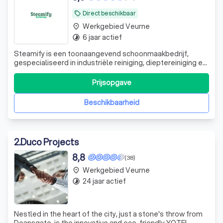
Direct beschikbaar
local_offer
Werkgebied Veurne
place
6 jaar actief
timelapse
Steamify is een toonaangevend schoonmaakbedrijf,
gespecialiseerd in industriële reiniging, dieptereiniging en
ontstoffingswerken. Met een passie voor orde, netheid en
kwaliteit bieden wij gespecialiseerde
Prijsopgave
schoonmaakoplossingen voor bedrijven in de
voedingsindustrie, horeca, grootkeukens, koel- en vr
Beschikbaarheid
2
.
Duco Projects
8,8
(38)
Werkgebied Veurne
place
24 jaar actief
timelapse
Nestled in the heart of the city, just a stone's throw from
Deansgate, is the innovative and eco-friendly YOTEL