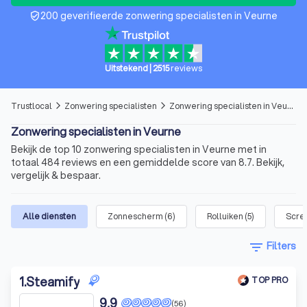
200 geverifieerde zonwering specialisten in Veurne
verified_user
Uitstekend
|
2515
reviews
Trustlocal
Zonwering specialisten
Zonwering specialisten in Veurne
arrow_forward_ios
arrow_forward_ios
Zonwering specialisten in Veurne
Bekijk de top 10 zonwering specialisten in Veurne met in
totaal 484 reviews en een gemiddelde score van 8.7. Bekijk,
vergelijk & bespaar.
Alle diensten
Zonnescherm
(
6
)
Rolluiken
(
5
)
Scre
filter_list
Filters
1
.
Steamify
TOP PRO
9,9
(56)