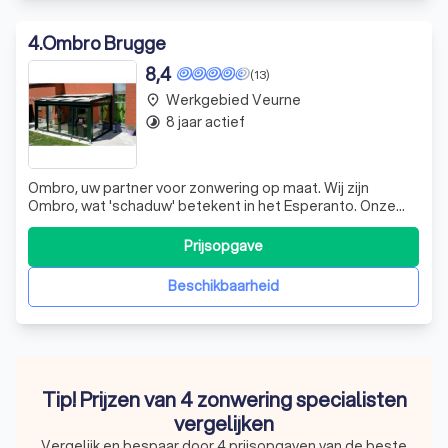
4
.
Ombro Brugge
8,4
(13)
Werkgebied Veurne
place
8 jaar actief
timelapse
Ombro, uw partner voor zonwering op maat. Wij zijn
Ombro, wat 'schaduw' betekent in het Esperanto. Onze
naam weerspiegelt onze missie: u laten genieten van de
zon, precies zoals u dat wilt. Onze familie, de
Prijsopgave
Vandenbulckes, begon 60 jaar geleden met een
glasinstallatiebedrijf in Brugge. In 2018, reage
Beschikbaarheid
Tip! Prijzen van 4 zonwering specialisten
vergelijken
Vergelijk en bespaar door 4 prijsopgaven van de beste