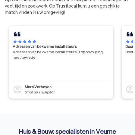
veel tijd en zoekwerk. Op Trustlocal kunt u een geschikte
match vinden in uw omgeving!
star
star
star
star
star
star
sta
Adressen van bekwame installateurs
Door 
Adressen van bekwame installateurs. Top opvolging,
Door 
heel tevreden.
Marc Verheyen
account_circle
account_circl
31 jul
op
Trustpilot
Huis & Bouw: specialisten in Veurne