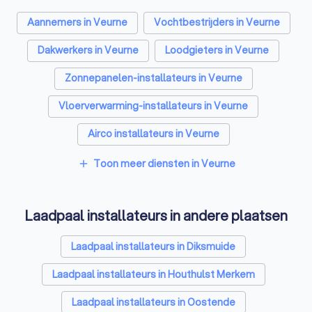
Aannemers in Veurne
Vochtbestrijders in Veurne
Dakwerkers in Veurne
Loodgieters in Veurne
Zonnepanelen-installateurs in Veurne
Vloerverwarming-installateurs in Veurne
Airco installateurs in Veurne
Ramen en deuren specialisten in Veurne
Toon meer diensten in Veurne
add
Zonwering specialisten in Veurne
Laadpaal installateurs in andere plaatsen
Schrijnwerkers in Veurne
Warmtepomp installateurs in Veurne
Laadpaal installateurs in Diksmuide
Badkamer installateurs in Veurne
Laadpaal installateurs in Houthulst Merkem
Glashandels in Veurne
EPC-keurders in Veurne
Laadpaal installateurs in Oostende