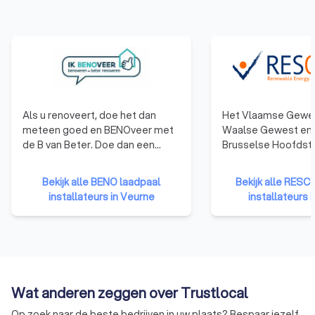
Als u renoveert, doe het dan
Het Vlaamse Gewes
meteen goed en BENOveer met
Waalse Gewest en 
de B van Beter. Doe dan een
Brusselse Hoofdste
beroep op een
Gewest hebben ee
BENOvatievoorloper. Leden
opgezet dat gericht
Bekijk alle BENO laadpaal
Bekijk alle RESC
hiervan durven vandaag al de
opleiden en de certi
installateurs in Veurne
installateurs 
BENOvatiedoelstellingen
betrouwbare en kwa
promoten en/of in de praktijk
installateurs. Het certificaat van
brengen.
bekwaamheid toont
aannemers een rel
opleiding hebben g
een erkend exame
Wat anderen zeggen over Trustlocal
afgelegd.
Op zoek naar de beste bedrijven in uw plaats? Bespaar jezelf