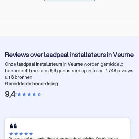
Reviews over laadpaal installateurs in Veurne
Onze
laadpaal installateurs
in
Veurne
worden gemiddeld
beoordeeld met een
9,4
gebaseerd op in totaal
1.748
reviews
uit
8
bronnen
Gemiddelde beoordeling
9,4
•
star
star
star
star
star_half
star
star
star
star
star
Prima vanaf de bestelling tot en met de plaatsing. De dienst na