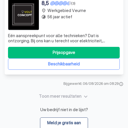
8,5
(3)
Werkgebied Veurne
place
56 jaar actief
timelapse
Eén aanspreekpunt voor alle technieken? Dat is
ontzorging. Bij ons kan u terecht voor elektriciteit,
ventilatie, sanitair en verwarming. Hierdoor zijn alle
technieken op elkaar afgestemd wat zorgt voor mooie
Prijsopgave
resultaten op zowel energetisch als financieel vlak.
Beschikbaarheid
Bijgewerkt: 06/08/2026 om 08:29
info
keyboard_arrow_down
Toon meer resultaten
Uw bedrijf niet in de lijst?
Meld je gratis aan