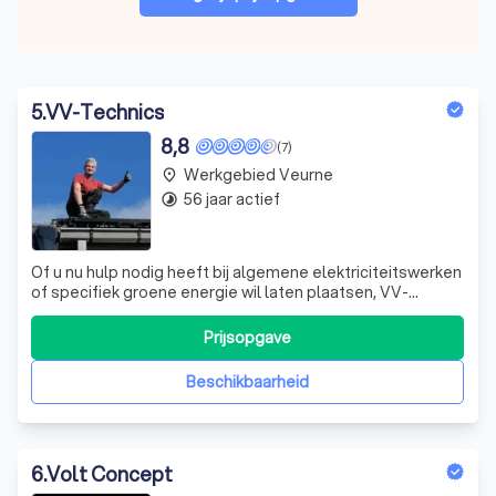
5
.
VV-Technics
8,8
(7)
Werkgebied Veurne
place
56 jaar actief
timelapse
Of u nu hulp nodig heeft bij algemene elektriciteitswerken
of specifiek groene energie wil laten plaatsen, VV-
Technics uit Houthulst is uw aangewezen partner. Onze
zaakvoerder Bram Vancanneyt is namelijk een elektricien
Prijsopgave
die zich continu blijft bijscholen. Sinds hij in 2009 in de
sector begon, volgt
Beschikbaarheid
6
.
Volt Concept