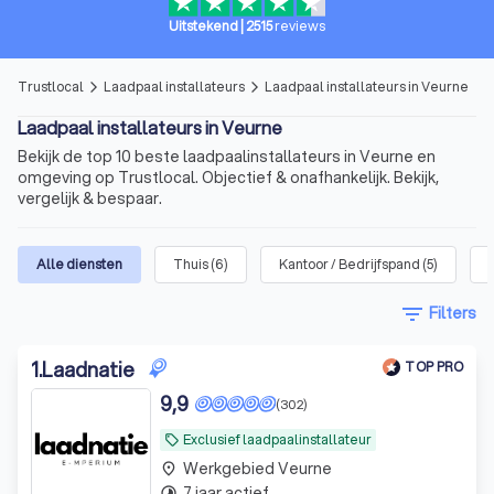
Uitstekend
|
2515
reviews
Trustlocal
Laadpaal installateurs
Laadpaal installateurs in Veurne
arrow_forward_ios
arrow_forward_ios
Laadpaal installateurs in Veurne
Bekijk de top 10 beste laadpaalinstallateurs in Veurne en
omgeving op Trustlocal. Objectief & onafhankelijk. Bekijk,
vergelijk & bespaar.
Alle diensten
Thuis
(
6
)
Kantoor / Bedrijfspand
(
5
)
filter_list
Filters
1
.
Laadnatie
TOP PRO
9,9
(302)
Exclusief laadpaalinstallateur
local_offer
Werkgebied Veurne
place
7 jaar actief
timelapse