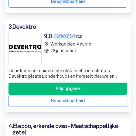
Beschikbaarheid
3
.
Devektro
9,0
(32)
Werkgebied Veurne
place
22 jaar actief
timelapse
Industriële en residentiële elektrische installaties
Devektro plaatst, onderhoudt en herstelt nieuwe en
bestaande industriële en residentiële elektrische
installaties. We putten uit onze verregaande expertise
Prijsopgave
om elk project uitstekend voor te bereiden en om elke
elektrische voorziening naadloos te i
Beschikbaarheid
4
.
Elecoo, erkende cvso - Maatschappellijke
zetel