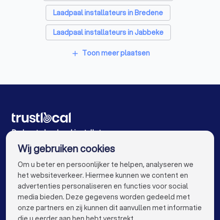
Klusjesmannen in Veurne
Laadpaal installateurs in Bredene
Laadpaal installateurs in Jabbeke
Laadpaal installateurs in Lichtervelde
Toon meer plaatsen
add
Laadpaal installateurs in Jabbeke Varsenare
Laadpaal installateurs in Moorslede Dadizele
Laadpaal installateurs in Ardooie Koolskamp
Laadpaal installateurs in Ardooie
De beste laadpaal installateurs voor u
Wij gebruiken cookies
Laadpaal installateurs in Antwerpen
info@trustlocal.be
Om u beter en persoonlijker te helpen, analyseren we
Laadpaal installateurs in Gent
het websiteverkeer. Hiermee kunnen we content en
advertenties personaliseren en functies voor social
Laadpaal installateurs in Brugge
media bieden. Deze gegevens worden gedeeld met
onze partners en zij kunnen dit aanvullen met informatie
Laadpaal installateurs in Leuven
keyboard_arrow_down
VOOR PARTICULIEREN
die u eerder aan hen hebt verstrekt.