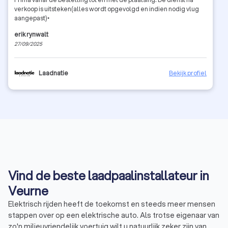
verkoop is uitsteken(alles wordt opgevolgd en indien nodig vlug
aangepast)•
erik rynwalt
27/09/2025
Laadnatie
Bekijk profiel
Vind de beste laadpaalinstallateur in
Veurne
Elektrisch rijden heeft de toekomst en steeds meer mensen
stappen over op een elektrische auto. Als trotse eigenaar van
zo'n milieuvriendelijk voertuig wilt u natuurlijk zeker zijn van