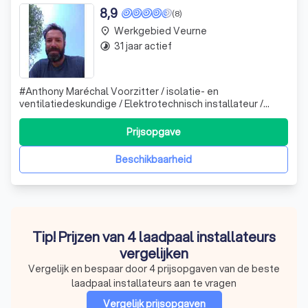
8,9
(8)
Werkgebied Veurne
place
31 jaar actief
timelapse
#Anthony Maréchal Voorzitter / isolatie- en
ventilatiedeskundige / Elektrotechnisch installateur /
Project manager #Yves Blomme ing. Ondervoorzitter /
Master micro Electronical engineer / Solar Project
Prijsopgave
ingenieur - calculator #Nils Blomme Bestuurder / Bachelor
Ecotechnologie / Master Marine Biologi
Beschikbaarheid
Tip! Prijzen van 4 laadpaal installateurs
vergelijken
Vergelijk en bespaar door 4 prijsopgaven van de beste
laadpaal installateurs aan te vragen
Vergelijk prijsopgaven