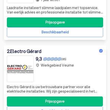
Laadnatie installeert slimme laadpalen met topservice.
Van eerlijk advies en professionele installatie tot slimme
configuratie en ondersteuning. Persoonlijk, kwalitatief en
zorgeloos laden 🔌🚗
Prijsopgave
Beschikbaarheid
2
.
Electro Gérard
9,3
(85)
Werkgebied Veurne
place
Electro Gérard is uw betrouwbare partner voor alle
elektrische installaties. Wij zijn gespecialiseerd in het
berekenen, samenstellen en plaatsen van hoogwaardige
elektrische installaties. Daarnaast bieden wij ook diensten
Prijsopgave
aan op het gebied van verlichting, video- en parlofonie,
domotica, zonnepanele