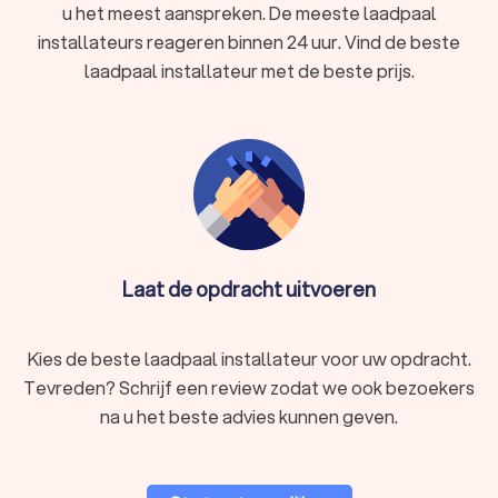
u het meest aanspreken. De meeste laadpaal
laadpaalinstallateurs die voldoen aan de hoogste normen van
vakmanschap en duurzaamheid. Ons platform biedt u de
installateurs reageren binnen 24 uur. Vind de beste
mogelijkheid om eenvoudig en kosteloos offertes aan te
laadpaal installateur met de beste prijs.
vragen bij installateurs in Veurne die gespecialiseerd zijn in de
installatie van laadpalen. Vertrouw op ons uitgebreide
netwerk van professionals en geniet van de zekerheid dat uw
elektrische laadoplossingen in goede handen zijn.
Laat de opdracht uitvoeren
Kies de beste laadpaal installateur voor uw opdracht.
Tevreden? Schrijf een review zodat we ook bezoekers
na u het beste advies kunnen geven.