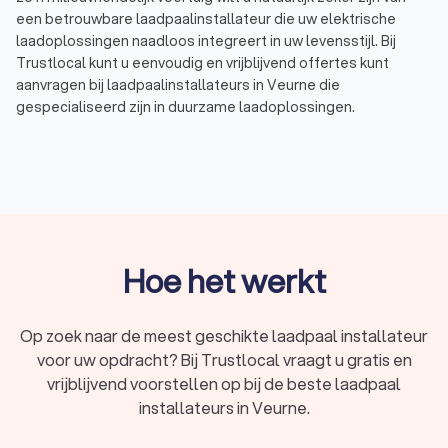
een betrouwbare laadpaalinstallateur die uw elektrische
laadoplossingen naadloos integreert in uw levensstijl. Bij
Trustlocal kunt u eenvoudig en vrijblijvend offertes kunt
aanvragen bij laadpaalinstallateurs in Veurne die
gespecialiseerd zijn in duurzame laadoplossingen.
Elektrische laadpalen voor particulieren
Of u nu een gloednieuwe Tesla bezit of een tweedehands
elektrische auto hebt aangeschaft, het installeren van een
laadpaal thuis is een slimme investering in uw elektrische
mobiliteit. De top 10 laadpaalinstallateurs in Veurne zijn
Hoe het werkt
experts in het installeren van laadpalen voor particulieren. Zij
zorgen niet alleen voor een vlekkeloze installatie maar
bieden ook advies op maat voor de ideale locatie van uw
Op zoek naar de meest geschikte laadpaal installateur
laadpunt thuis. Vertrouw op hun ervaring en vakmanschap
voor uw opdracht? Bij Trustlocal vraagt u gratis en
voor een snelle en efficiënte installatie van uw eigen
vrijblijvend voorstellen op bij de beste laadpaal
oplaadpunt.
installateurs in Veurne.