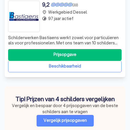
9,2
(22)
Werkgebied Dessel
place
97 jaar actief
timelapse
Schilderwerken Bastiaens werkt zowel voor particulieren
als voor professionelen. Met ons team van 10 schilders
zijn wij dagelijks de baan op om u de beste kwaliteit te
garanderen. Service en kwaliteit staan voorop! Wij zijn een
Prijsopgave
familiebedrijf dat al 4 generaties lang (sinds 1929) actief
is!
Beschikbaarheid
Tip! Prijzen van 4 schilders vergelijken
Vergelijk en bespaar door 4 prijsopgaven van de beste
schilders aan te vragen
Vergelijk prijsopgaven