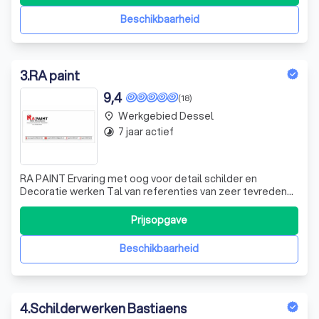
voor deze werken help ik je graag verder. Altijd welkom!
Beschikbaarheid
3
.
RA paint
9,4
(18)
Werkgebied Dessel
place
7 jaar actief
timelapse
RA PAINT Ervaring met oog voor detail schilder en
Decoratie werken Tal van referenties van zeer tevreden
klanten, snelle service & perfecte afwerking.
Gespecialiseerd in kleine & middelgrote werken.
Prijsopgave
Beschikbaarheid
4
.
Schilderwerken Bastiaens