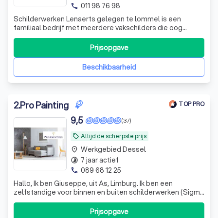
011 98 76 98
phone
Schilderwerken Lenaerts gelegen te lommel is een
familiaal bedrijf met meerdere vakschilders die oog
hebben voor details en met jaren ervaring. Ze hebben een
passie voor het vak. De werkzaamheden worden ordelijk
Prijsopgave
en net afgeleverd. Strakke lijnen, een prachtig behang
en/of afgelakte deuren die in on
Beschikbaarheid
2
.
Pro Painting
TOP PRO
9,5
(37)
Altijd de scherpste prijs
local_offer
Werkgebied Dessel
place
7 jaar actief
timelapse
089 68 12 25
phone
Hallo, Ik ben Giuseppe, uit As, Limburg. Ik ben een
zelfstandige voor binnen en buiten schilderwerken (Sigma
of mathys kwaliteit). Behangen (Pro gold materiaal) en
kleine pleisterwerken. Als je op zoek bent naar iemand
Prijsopgave