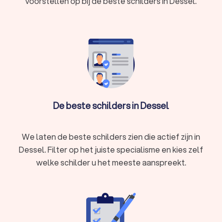
voorstellen op bij de beste schilders in Dessel.
maakt u een goede keuze voor uw schilderwerk. We kunnen u
ook helpen door direct prijsopgaven aan te vragen bij
verschillende schilders. Zo kunt u eenvoudig de schilders
vergelijken en het schilderbedrijf kiezen dat bij u past.
De beste schilders in Dessel
We laten de beste schilders zien die actief zijn in
Dessel. Filter op het juiste specialisme en kies zelf
welke schilder u het meeste aanspreekt.