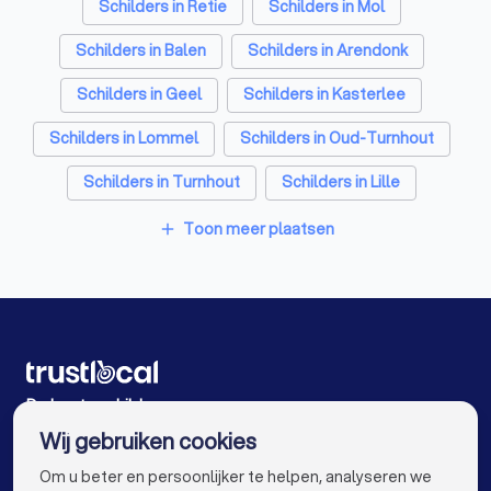
Schilders in Retie
Schilders in Mol
Schilders in Balen
Schilders in Arendonk
Schilders in Geel
Schilders in Kasterlee
Schilders in Lommel
Schilders in Oud-Turnhout
Schilders in Turnhout
Schilders in Lille
Schilders in Antwerpen
Schilders in Gent
Toon meer plaatsen
add
Schilders in Brugge
Schilders in Leuven
Schilders in Aalst
Schilders in Mechelen
Schilders in Kortrijk
Schilders in Hasselt
Schilders in Sint-Niklaas
Schilders in Genk
De beste schilders voor u
Wij gebruiken cookies
Schilders in Roeselare
Schilders in Beveren
info@trustlocal.be
Om u beter en persoonlijker te helpen, analyseren we
Schilders in Dendermonde
Schilders in Beringen