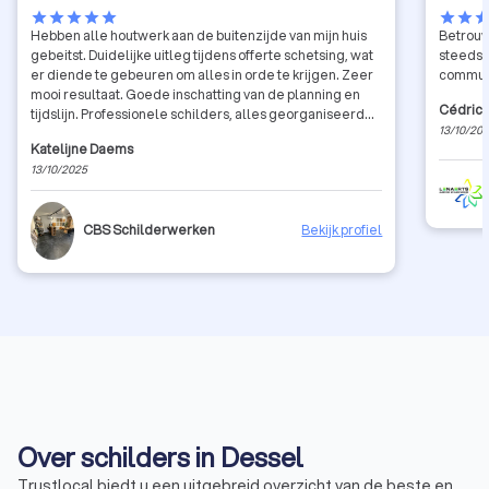
star
star
star
star
star
star
star
sta
Hebben alle houtwerk aan de buitenzijde van mijn huis
Betrouw
gebeitst. Duidelijke uitleg tijdens offerte schetsing, wat
steeds a
er diende te gebeuren om alles in orde te krijgen. Zeer
commun
mooi resultaat. Goede inschatting van de planning en
Cédric 
tijdslijn. Professionele schilders, alles georganiseerd
13/10/20
en netjes, respect voor je privacy tijdens de werken.
Katelijne Daems
13/10/2025
CBS Schilderwerken
Bekijk profiel
Over schilders in Dessel
Trustlocal biedt u een uitgebreid overzicht van de beste en