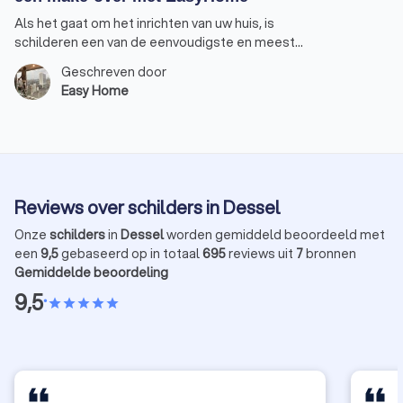
Als het gaat om het inrichten van uw huis, is
schilderen een van de eenvoudigste en meest
effectieve manieren om een totaal nieuwe
Geschreven door
uitstraling te creëren. Of u nu een gezellige sfeer
Easy Home
wilt of juist iets moderns en stralends, met de juiste
kleuren en afwerkingen maakt u van uw huis een
thuis. Bij EasyHome weten we precies hoe we die
magische transformatie kunnen realiseren. Laten we
samen de wereld van interieur schilderwerk
verkennen.
Reviews over schilders in Dessel
Onze
schilders
in
Dessel
worden gemiddeld beoordeeld met
een
9,5
gebaseerd op in totaal
695
reviews uit
7
bronnen
Gemiddelde beoordeling
9,5
•
star
star
star
star
star