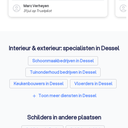
Marc Verheyen
account_circle
account_circl
31 jul
op
Trustpilot
Interieur & exterieur: specialisten in Dessel
Schoonmaakbedrijven in Dessel
Tuinonderhoud bedrijven in Dessel
Keukenbouwers in Dessel
Vloerders in Dessel
Toon meer diensten in Dessel
add
Schilders in andere plaatsen