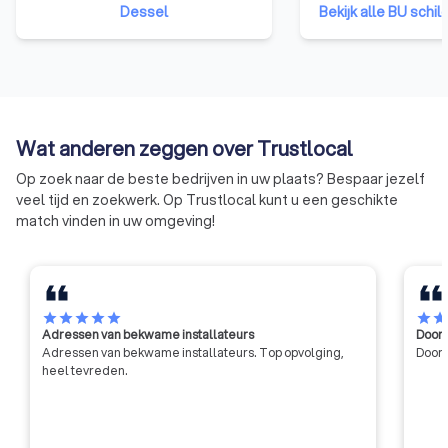
onderzoek in de industrie te
Dessel
bedrijven en zelfst
Bekijk alle BU schil
bevorderen en zo het
ondernemers uit d
concurrentievermogen te
We behartigen de b
verhogen. Het WCTB heeft als
de overheid, in de 
doelen: het verrichten van
publieke opinie en i
wetenschappelijk en technisch
met de andere soci
onderzoek voor zijn leden, het
Wat anderen zeggen over Trustlocal
verlenen van technische
voorlichting, bijstand en advies
Op zoek naar de beste bedrijven in uw plaats? Bespaar jezelf
aan zijn leden, en het bijdragen
veel tijd en zoekwerk. Op Trustlocal kunt u een geschikte
tot de algemene innovatie en
match vinden in uw omgeving!
ontwikkeling in de bouwsector,
met name door middel van
contractonderzoek op aanvraag
van de industrie en de overheid.
star
star
star
star
star
star
sta
Adressen van bekwame installateurs
Door 
Adressen van bekwame installateurs. Top opvolging,
Door 
heel tevreden.