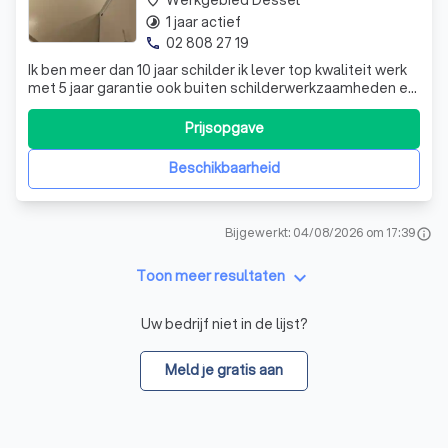
1 jaar actief
timelapse
02 808 27 19
phone
Ik ben meer dan 10 jaar schilder ik lever top kwaliteit werk
met 5 jaar garantie ook buiten schilderwerkzaamheden en
ook binnen schilderwerkzaamheden dus u kunt mij gerust
gaan bellen of mailen kan ik altijd een offerte aanmaken
Prijsopgave
en een begin datum afspreken tot dan
Beschikbaarheid
Bijgewerkt: 04/08/2026 om 17:39
info
keyboard_arrow_down
Toon meer resultaten
Uw bedrijf niet in de lijst?
Meld je gratis aan