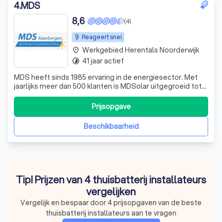
4
.
MDS
8,6
(4)
Reageert snel
Werkgebied Herentals Noorderwijk
place
41 jaar actief
timelapse
MDS heeft sinds 1985 ervaring in de energiesector. Met
jaarlijks meer dan 500 klanten is MDSolar uitgegroeid tot
een echte zonne-energie specialist. Er wordt enkel
gewerkt met topmerken zoals LG, Q Cells, AEG, Denim en
Prijsopgave
SolarEdge maar ook opkomende merken zoals Trinasolar
en Solax. Buiten zonne-energ
Beschikbaarheid
Tip! Prijzen van 4 thuisbatterij installateurs
vergelijken
Vergelijk en bespaar door 4 prijsopgaven van de beste
thuisbatterij installateurs aan te vragen