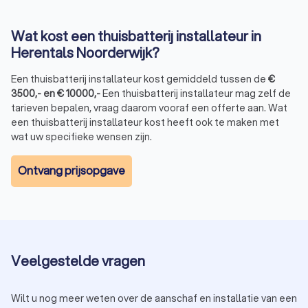
Deze batterijen zijn efficiënter, gaan langer mee en laden
sneller op dan de oudere loodzuurbatterijen.
Lithium-ion:
Lange levensduur, hoog rendement, duurder
Wat kost een thuisbatterij installateur in
in aanschaf.
Loodzuur:
Goedkoper, maar minder efficiënt en een
Herentals Noorderwijk?
kortere levensduur.
Een thuisbatterij installateur kost gemiddeld tussen de
€
3500
,-
en
€
10000
,-
Een thuisbatterij installateur mag zelf de
tarieven bepalen, vraag daarom vooraf een offerte aan. Wat
Waarom uw thuisbatterij laten installeren
een thuisbatterij installateur kost heeft ook te maken met
door een professionele installateur?
wat uw specifieke wensen zijn.
Een thuisbatterij installeren is geen eenvoudige klus. Het is
een technisch proces waarbij verschillende factoren een rol
Ontvang prijsopgave
spelen, zoals de capaciteit van de batterij, de aansluiting op
uw zonnepanelen en het elektrische netwerk van uw woning.
Daarom is het sterk aangeraden om een erkende installateur
in te schakelen.
Veilige en correcte installatie:
Een vakman zorgt voor
een veilige aansluiting en voorkomt risico’s zoals
kortsluiting of overbelasting.
Veelgestelde vragen
Bedrading aanleggen:
Vaak is het nodig om nieuwe
bedrading aan te leggen voor de installatie van een
thuisbatterij. Dit mag alleen gebeuren door een
Wilt u nog meer weten over de aanschaf en installatie van een