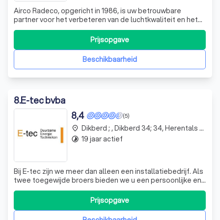
Airco Radeco, opgericht in 1986, is uw betrouwbare
partner voor het verbeteren van de luchtkwaliteit en het
algemene klimaat in uw woning, winkel, kantoor,
productieruimtes en sportcentra. Wij zijn gespecialiseerd
Prijsopgave
in het filteren van stof, pollen en huismijt om de lucht
geschikter te maken om in te
Beschikbaarheid
8
.
E-tec bvba
8,4
(5)
Dikberd ; , Dikberd 34; 34, Herentals Noorderwijk
place
19 jaar actief
timelapse
Bij E-tec zijn we meer dan alleen een installatiebedrijf. Als
twee toegewijde broers bieden we u een persoonlijke en
directe service, van het eerste verkennende gesprek tot
de nodige nazorg aan uw installatie. Onze expertise ligt in
Prijsopgave
het installeren, onderhouden en herstellen van uw cv,
zonneboiler o
Beschikbaarheid