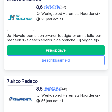
8,6
(4)
Werkgebied Herentals Noorderwijk
place
23 jaar actief
timelapse
Jef Nevelsteen is een ervaren loodgieter en installateur
met een rijke geschiedenis in de branche. Hij begon zijn
carrière in 1991, toen hij in de leer ging bij zijn vader, ook
een loodgieter. Na 12 jaar ervaring opgedaan te hebben,
Prijsopgave
besloot Jef in 2003 zijn eigen zaak te starten. Jef
onderscheidt
Beschikbaarheid
7
.
airco Radeco
8,5
(41)
Werkgebied Herentals Noorderwijk
place
56 jaar actief
timelapse