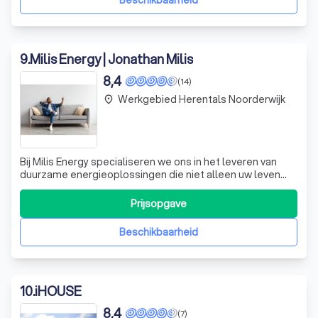
9
.
Milis Energy | Jonathan Milis
8,4
(14)
Werkgebied Herentals Noorderwijk
place
Bij Milis Energy specialiseren we ons in het leveren van
duurzame energieoplossingen die niet alleen uw leven
vergemakkelijken maar ook bijdragen aan een groenere
planeet. Onze expertise ligt in het installeren van
Prijsopgave
hoogwaardige zonnepanelen en thuisbatterijen, die
samen een onuitputtelijke bron van
Beschikbaarheid
10
.
iHOUSE
8,4
(7)