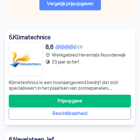
Vergelijk prijsopgaven
5
.
Klimatechnics
8,6
(7)
Werkgebied Herentals Noorderwijk
place
23 jaar actief
timelapse
Klimatechnics is een toonaangevend bedrijf dat zich
specialiseert in het plaatsen van zonnepanelen,
verwarming en andere HVAC-installaties. Wij bedienen
zowel particuliere als industriële klanten met onze
Prijsopgave
hoogwaardige diensten. Als een dynamisch en
vooruitstrevend bedrijf, zijn we altijd op de hoogt
Beschikbaarheid
6
.
Nevelsteen Jef