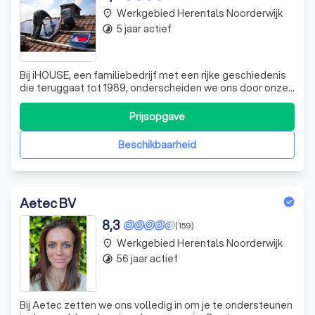
Werkgebied Herentals Noorderwijk
place
5 jaar actief
timelapse
Bij iHOUSE, een familiebedrijf met een rijke geschiedenis
die teruggaat tot 1989, onderscheiden we ons door onze
toewijding aan kwaliteit en detail in elektriciteitswerken.
Onze passie voor techniek en innovatie heeft ons doen
Prijsopgave
uitgroeien tot een vooraanstaand bedrijf in de sector. We
bieden een bree
Beschikbaarheid
Aetec BV
8,3
(159)
Werkgebied Herentals Noorderwijk
place
56 jaar actief
timelapse
Bij Aetec zetten we ons volledig in om je te ondersteunen