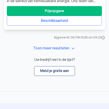
in de wereld van hernieuwbare energie. Ons team van
deskundigen staat klaar om je te voorzien van advies en
oplossingen die naadloos aansluiten bij jouw persoonlijke
Prijsopgave
behoeften op het gebied van duurzaamheid en
vernieuwing. Zo word jij baas ov
Beschikbaarheid
Bijgewerkt: 06/08/2026 om 09:23
info
keyboard_arrow_down
Toon meer resultaten
Uw bedrijf niet in de lijst?
Meld je gratis aan