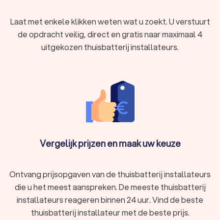
vrijblijvend offertes aan en ontdek wat u betaalt voor een
thuisbatterij in Herentals Noorderwijk.
Laat met enkele klikken weten wat u zoekt. U verstuurt
de opdracht veilig, direct en gratis naar maximaal 4
uitgekozen thuisbatterij installateurs.
Welke soorten batterijen voor zonnepanelen
zijn er?
Niet elke thuisaccu is hetzelfde. Er zijn verschillende types,
elk met hun eigen kenmerken en voordelen.
Slimme thuisbatterij
Een slimme batterij met zonnepanelen is de perfecte
Vergelijk prijzen en maak uw keuze
combinatie om optimaal rendement te behalen. Deze
modellen zijn uitgerust met geavanceerde software die uw
energieverbruik analyseert en optimaliseert. Zo voorspelt de
Ontvang prijsopgaven van de thuisbatterij installateurs
batterij bijvoorbeeld wanneer de energieopslag het
die u het meest aanspreken. De meeste thuisbatterij
voordeligst is en wanneer het beter is om stroom van het net
te gebruiken.
installateurs reageren binnen 24 uur. Vind de beste
Automatische energiesturing
Maximale besparing
thuisbatterij installateur met de beste prijs.