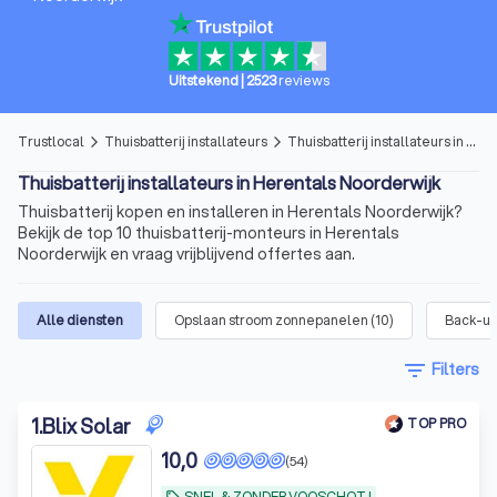
Uitstekend
|
2523
reviews
Trustlocal
Thuisbatterij installateurs
Thuisbatterij installateurs in Herentals Noorderwijk
arrow_forward_ios
arrow_forward_ios
Thuisbatterij installateurs in Herentals Noorderwijk
Thuisbatterij kopen en installeren in Herentals Noorderwijk?
Bekijk de top 10 thuisbatterij-monteurs in Herentals
Noorderwijk en vraag vrijblijvend offertes aan.
Alle diensten
Opslaan stroom zonnepanelen
(
10
)
Back-up 
filter_list
Filters
1
.
Blix Solar
TOP PRO
10,0
(54)
SNEL & ZONDER VOOSCHOT !