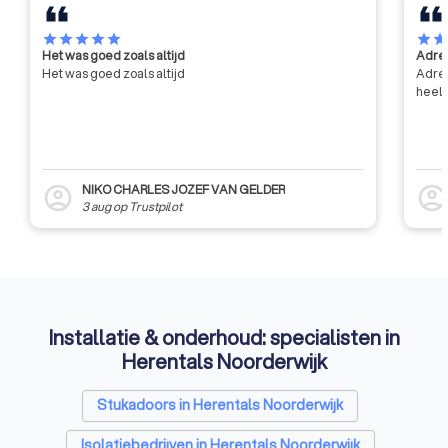
star
star
star
star
star
star
sta
Het was goed zoals altijd
Adres
Het was goed zoals altijd
Adres
heel 
NIKO CHARLES JOZEF VAN GELDER
account_circle
account_circl
3 aug
op
Trustpilot
Installatie & onderhoud: specialisten in
Herentals Noorderwijk
Stukadoors in Herentals Noorderwijk
Isolatiebedrijven in Herentals Noorderwijk