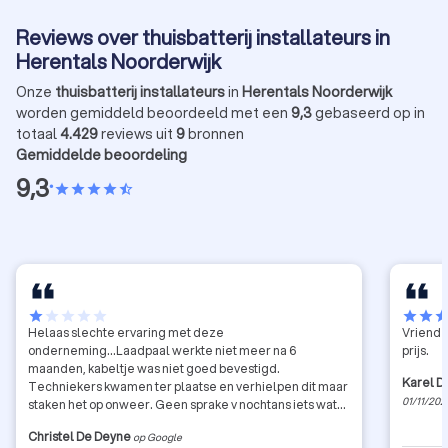
Reviews over thuisbatterij installateurs in
Herentals Noorderwijk
Onze
thuisbatterij installateurs
in
Herentals Noorderwijk
worden gemiddeld beoordeeld met een
9,3
gebaseerd op in
totaal
4.429
reviews uit
9
bronnen
Gemiddelde beoordeling
9,3
•
star
star
star
star
star_half
star
star
star
star
star
star
star
sta
Helaas slechte ervaring met deze
Vriende
onderneming...Laadpaal werkte niet meer na 6
prijs.
maanden, kabeltje was niet goed bevestigd.
Karel D
Techniekers kwamen ter plaatse en verhielpen dit maar
01/11/202
staken het op onweer. Geen sprake v nochtans iets wat
zeker onder wettelikke garantie moet vallen. Faktuur v
Christel De Deyne
op Google
175 euro en agressieve, bedreigende mails en geen