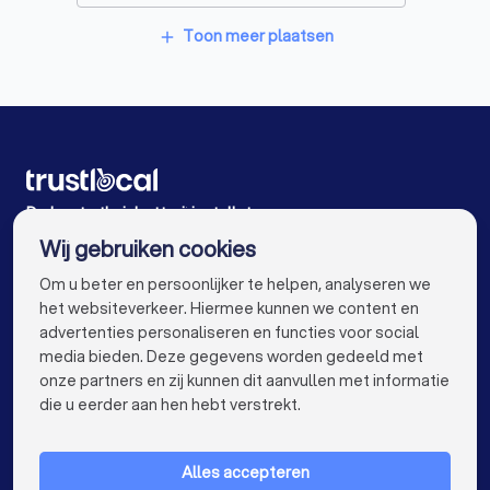
Thuisbatterij installateurs in Malle Oostmalle
Toon meer plaatsen
add
Thuisbatterij installateurs in Aarschot
Thuisbatterij installateurs in Scherpenheuvel-Zichem
Testelt
Thuisbatterij installateurs in Turnhout
De beste thuisbatterij installateurs voor u
Thuisbatterij installateurs in Tremelo
Wij gebruiken cookies
Thuisbatterij installateurs in Antwerpen
info@trustlocal.be
Om u beter en persoonlijker te helpen, analyseren we
Thuisbatterij installateurs in Gent
het websiteverkeer. Hiermee kunnen we content en
advertenties personaliseren en functies voor social
Thuisbatterij installateurs in Brugge
media bieden. Deze gegevens worden gedeeld met
onze partners en zij kunnen dit aanvullen met informatie
keyboard_arrow_down
Thuisbatterij installateurs in Leuven
VOOR PARTICULIEREN
die u eerder aan hen hebt verstrekt.
keyboard_arrow_down
Thuisbatterij installateurs in Aalst
VOOR BEDRIJVEN
Alles accepteren
Thuisbatterij installateurs in Mechelen
keyboard_arrow_down
OVER TRUSTLOCAL