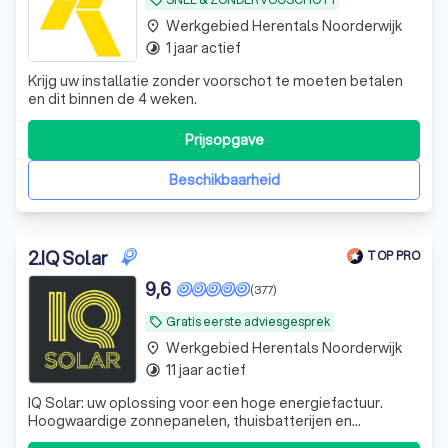
local_offer
Werkgebied Herentals Noorderwijk
place
1 jaar actief
timelapse
Krijg uw installatie zonder voorschot te moeten betalen
en dit binnen de 4 weken.
Prijsopgave
Beschikbaarheid
2
.
IQ Solar
TOP PRO
9,6
(377)
Gratis eerste adviesgesprek
local_offer
Werkgebied Herentals Noorderwijk
place
11 jaar actief
timelapse
IQ Solar: uw oplossing voor een hoge energiefactuur.
Hoogwaardige zonnepanelen, thuisbatterijen en
laadpalen. Investeer in een duurzame levenskwaliteit en