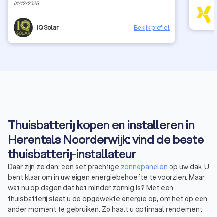
01/12/2025
enkele constructief overleg, gesprek of compromis
mogelijk. Echt niet net netjes. Geen aanrader dus.
IQ Solar
Bekijk profiel
Thuisbatterij kopen en installeren in
Herentals Noorderwijk: vind de beste
thuisbatterij-installateur
Daar zijn ze dan: een set prachtige
zonnepanelen
op uw dak. U
bent klaar om in uw eigen energiebehoefte te voorzien. Maar
wat nu op dagen dat het minder zonnig is? Met een
thuisbatterij slaat u de opgewekte energie op, om het op een
ander moment te gebruiken. Zo haalt u optimaal rendement