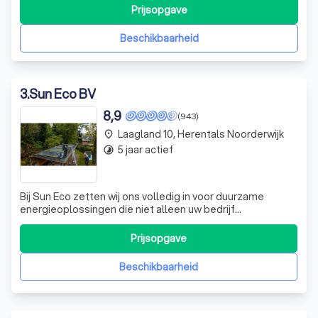
geniet zorgeloos van zelfvoorzienende kracht.
Prijsopgave
Beschikbaarheid
3
.
Sun Eco BV
8,9
(943)
Laagland 10, Herentals Noorderwijk
place
5 jaar actief
timelapse
Bij Sun Eco zetten wij ons volledig in voor duurzame
energieoplossingen die niet alleen uw bedrijf
toekomstbestendig maken, maar ook bijdragen aan een
beter milieu. Ons aanbod omvat geavanceerde
Prijsopgave
zonnepanelen, energieopslagsystemen, laadpalen,
airconditioning en warmtepompen. Wij streven ernaar om
Beschikbaarheid
de