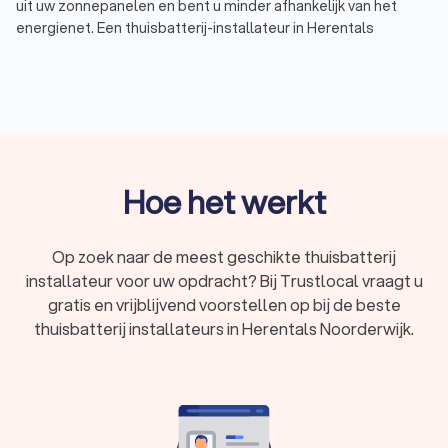
uit uw zonnepanelen en bent u minder afhankelijk van het
energienet. Een thuisbatterij-installateur in Herentals
Noorderwijk levert de batterij en installeert hem bij u thuis.
Dat is wel zo makkelijk, en zo weet u dat de thuisaccu goed en
veilig aangesloten is. Via Trustlocal vraagt u eenvoudig
offertes aan bij thuisbatterij-installateurs bij u in de buurt. Wij
hebben een top 10 samengesteld van bedrijven met de beste
beoordelingen, de juiste certificeringen en de meeste
ervaring. Thuisaccu-installateurs in Herentals Noorderwijk
Hoe het werkt
hebben een gemiddelde Trustlocal-score van een 9,
gebaseerd op deze factoren. Zo bent u verzekerd van een
professionele en veilige installatie. Lees de ervaringen van
Op zoek naar de meest geschikte thuisbatterij
anderen in maar liefst 4,693 reviews, vraag offertes aan en
installateur voor uw opdracht? Bij Trustlocal vraagt u
kies eenvoudig de beste thuisbatterij-installateur.
gratis en vrijblijvend voorstellen op bij de beste
thuisbatterij installateurs in Herentals Noorderwijk.
Wat is een thuisbatterij?
Een thuisbatterij, thuisaccu of zonnebatterij is een systeem
om zelf opgewekte stroom op te slaan. Gewoonlijk stroomt
overtollige zonne-energie rechtstreeks naar het