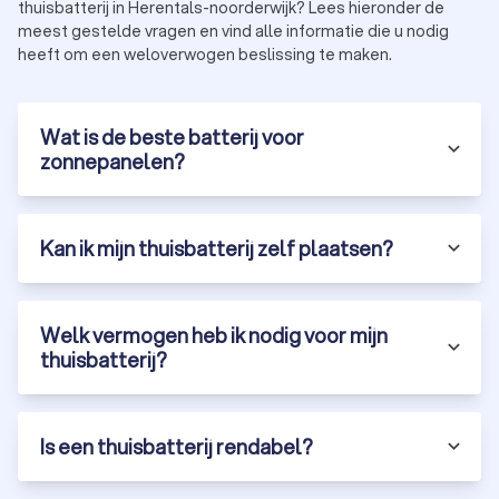
gecertificeerde installateur of
elektricien
.
thuisbatterij in Herentals-noorderwijk? Lees hieronder de
Optimale prestaties:
Een expert stemt de capaciteit van
meest gestelde vragen en vind alle informatie die u nodig
uw batterij perfect af op uw energieverbruik en
heeft om een weloverwogen beslissing te maken.
zonnepanelen.
Onderhoud en service:
Professionele installateurs
bieden garantie en nazorg voor uw batterij.
Wat is de beste batterij voor
Door een gecertificeerde installateur in te schakelen, bent u
zonnepanelen?
zeker van een betrouwbare en duurzame installatie. Op
Trustlocal vindt u een overzicht van de beste thuisbatterij-
monteurs in Herentals Noorderwijk.
Kan ik mijn thuisbatterij zelf plaatsen?
Wat kost een thuisbatterij inclusief installatie
in Herentals Noorderwijk?
Welk vermogen heb ik nodig voor mijn
De prijs van een thuisbatterij hangt af van de capaciteit, het
thuisbatterij?
type batterij en de installatiekosten. Gemiddeld ligt de prijs
tussen de € 3.500,- en € 10.000,-
voor een particuliere
thuisbatterij met een vermogen tussen de 4 en 10 kWh.
Is een thuisbatterij rendabel?