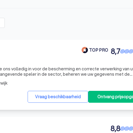
8,7
TOP PRO
e ons volledig in voor de bescherming en correcte verwerking van 
angevende speler in de sector, beheren we uw gegevens met de
uropese Algemene Verordening Gegevensbescherming (AVG) en d
wijk
Vraag beschikbaarheid
Ontvang prijsopg
8,8