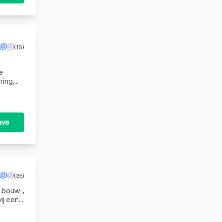
(16)
e
ring,
seren
ave
(35)
e bouw-,
ij een