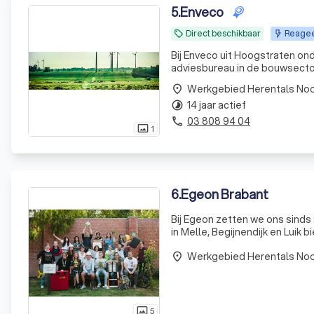
5
.
Enveco
Direct beschikbaar
Reagee
local_offer
Bij Enveco uit Hoogstraten on
adviesbureau in de bouwsecto
energieprestatiecertificaten (
Werkgebied Herentals Noo
place
diensten zi
14 jaar actief
timelapse
03 808 94 04
phone
1
photo_size_select_actual
6
.
Egeon Brabant
Bij Egeon zetten we ons sinds
in Melle, Begijnendijk en Luik 
efficiëntie, veiligheid en d
Werkgebied Herentals Noo
place
5
photo_size_select_actual