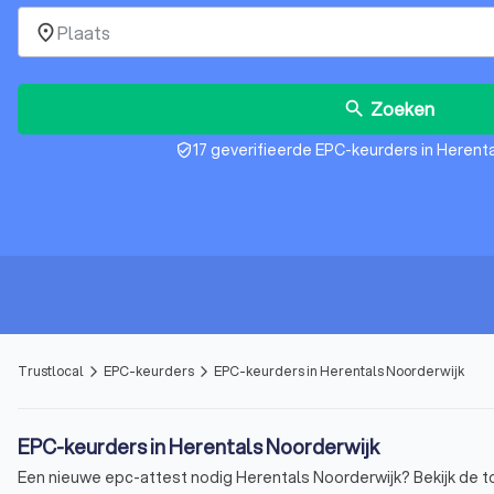
place
Zoeken
search
17 geverifieerde EPC-keurders in Herent
verified_user
Trustlocal
EPC-keurders
EPC-keurders in Herentals Noorderwijk
arrow_forward_ios
arrow_forward_ios
EPC-keurders in Herentals Noorderwijk
Een nieuwe epc-attest nodig Herentals Noorderwijk? Bekijk de top