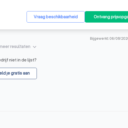
Vraag beschikbaarheid
Ontvang prijsopg
Bijgewerkt: 06/08/202
keyboard_arrow_down
meer resultaten
rijf niet in de lijst?
ld je gratis aan