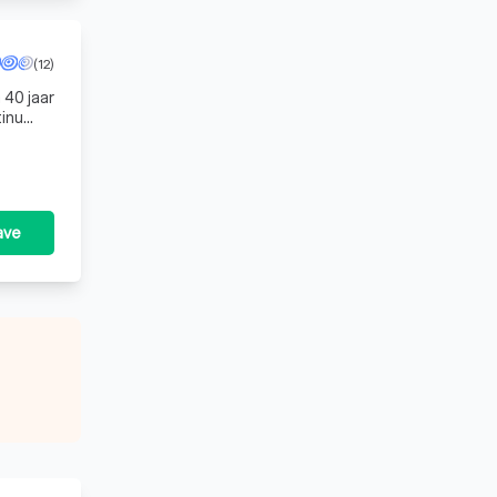
(12)
 40 jaar
tinu
ave