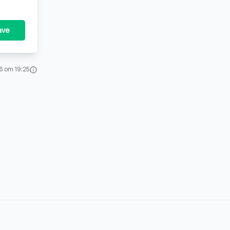
ave
6 om 19:25
info