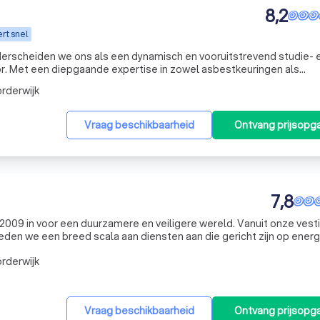
8,2
rt snel
derscheiden we ons als een dynamisch en vooruitstrevend studie- 
r. Met een diepgaande expertise in zowel asbestkeuringen als
EPC), bedienen we zowel particuliere klanten als zakelijke relaties.
rderwijk
Vraag beschikbaarheid
Ontvang prijsopg
7,8
 2009 in voor een duurzamere en veiligere wereld. Vanuit onze vest
bieden we een breed scala aan diensten aan die gericht zijn op energ
uurzaam bouwen. Onze deskundige medewerkers begeleiden u met pa
rderwijk
Vraag beschikbaarheid
Ontvang prijsopg