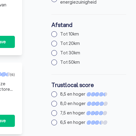
energiezuinigheid
 van
Afstand
Tot 10km
ave
Tot 20km
Tot 30km
Tot 50km
(6)
nze
Trustlocal score
ctoren
8,5 en hoger
enade
8,0 en hoger
7,5 en hoger
ave
6,5 en hoger