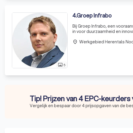
4
.
Groep Infrabo
Bij Groep Infrabo, een vooraan
in voor duurzaamheid en innova
streven naar verbetering en p
Werkgebied Herentals Noo
place
5
photo_size_select_actual
Tip! Prijzen van 4 EPC-keurders 
Vergelijk en bespaar door 4 prijsopgaven van de be