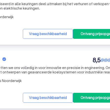
eerd in alle keuringen deel uitmaken bij het verhuren of verkopen
n elektrische keuringen.
rderwijk
Vraag beschikbaarheid
Ontvang prijsopg
8,5
tten we ons volledig in voor innovatie en precisie in engineering. O
 het ontwerpen van geavanceerde koelsystemen voor industriële rea
ate-of-the-art ventilatiesystemen met freecooling opties. Onze b
s Noorderwijk
Vraag beschikbaarheid
Ontvang prijsopg