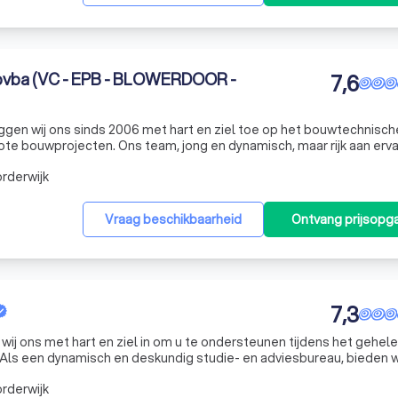
bvba (VC - EPB - BLOWERDOOR -
7,6
ggen wij ons sinds 2006 met hart en ziel toe op het bouwtechnisch
ote bouwprojecten. Ons team, jong en dynamisch, maar rijk aan erva
te benaderen met een frisse blik en up-to-date kennis. Wij speciali
rderwijk
Vraag beschikbaarheid
Ontvang prijsopg
7,3
 wij ons met hart en ziel in om u te ondersteunen tijdens het gehel
Als een dynamisch en deskundig studie- en adviesbureau, bieden w
ie essentieel zijn voor zowel particulieren als professionals in
rderwijk