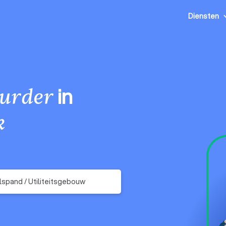
Diensten
in
urder
k
spand / Utiliteitsgebouw