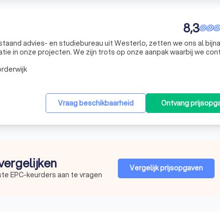
8,3
staand advies- en studiebureau uit Westerlo, zetten we ons al bijna
tie in onze projecten. We zijn trots op onze aanpak waarbij we con
rofessionalisering van onze diensten. Ons team geniet van een ve
rderwijk
Vraag beschikbaarheid
Ontvang prijsopg
vergelijken
Vergelijk prijsopgaven
ste EPC-keurders aan te vragen