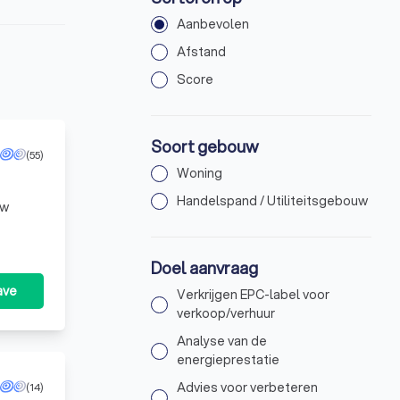
Aanbevolen
Afstand
Score
Soort gebouw
(55)
Woning
Handelspand / Utiliteitsgebouw
uw
e
Doel aanvraag
ave
Verkrijgen EPC-label voor
verkoop/verhuur
Analyse van de
energieprestatie
Advies voor verbeteren
(14)