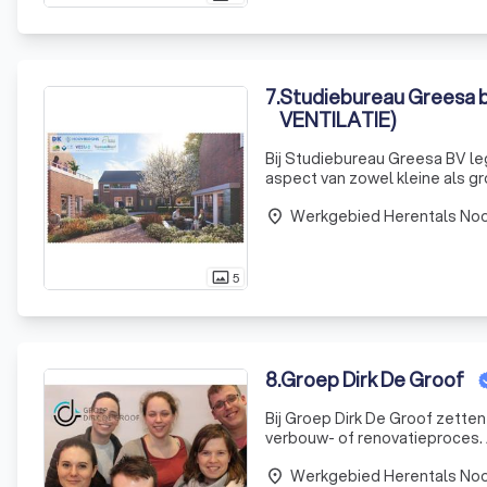
7
.
Studiebureau Greesa 
VENTILATIE)
Bij Studiebureau Greesa BV le
aspect van zowel kleine als gr
streeft ernaar om elk project 
Werkgebied Herentals Noo
place
5
photo_size_select_actual
8
.
Groep Dirk De Groof
Bij Groep Dirk De Groof zetten
verbouw- of renovatieproces. 
breed scala aan diensten aan d
Werkgebied Herentals Noo
place