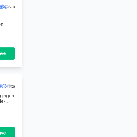
(20)
en
 Onze
ave
(2)
igingen
ie-
ssie
ave