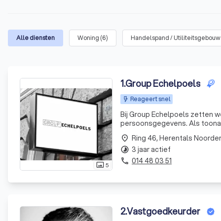
Alle diensten
Woning
(
6
)
Handelspand / Utiliteitsgebouw
1
.
Group Echelpoels
Reageert snel
Bij Group Echelpoels zetten w
persoonsgegevens. Als toona
grootste zorg, conform de E
Ring 46, Herentals Noorder
place
relevante lokale wetgeving.
3 jaar actief
timelapse
014 48 03 51
phone
5
photo_size_select_actual
2
.
Vastgoedkeurder