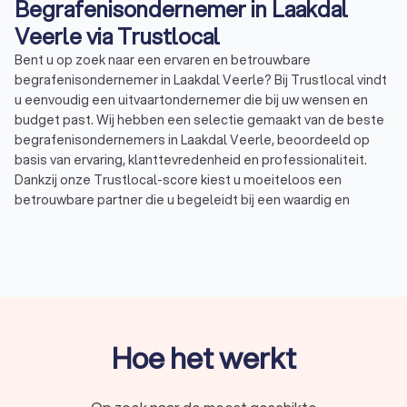
Begrafenisondernemer in Laakdal
Veerle via Trustlocal
Bent u op zoek naar een ervaren en betrouwbare
begrafenisondernemer in Laakdal Veerle? Bij Trustlocal vindt
u eenvoudig een uitvaartondernemer die bij uw wensen en
budget past. Wij hebben een selectie gemaakt van de beste
begrafenisondernemers in Laakdal Veerle, beoordeeld op
basis van ervaring, klanttevredenheid en professionaliteit.
Dankzij onze Trustlocal-score kiest u moeiteloos een
betrouwbare partner die u begeleidt bij een waardig en
respectvol afscheid. De uitvaartdiensten in Laakdal Veerle
hebben een gemiddelde Trustlocal-score van 8.6.
Waarom een begrafenisondernemer in
Laakdal Veerle inschakelen?
Hoe het werkt
Een overlijden brengt veel praktische en emotionele
beslissingen met zich mee. Een ervaren
begrafenisondernemer in Laakdal Veerle biedt ondersteuning