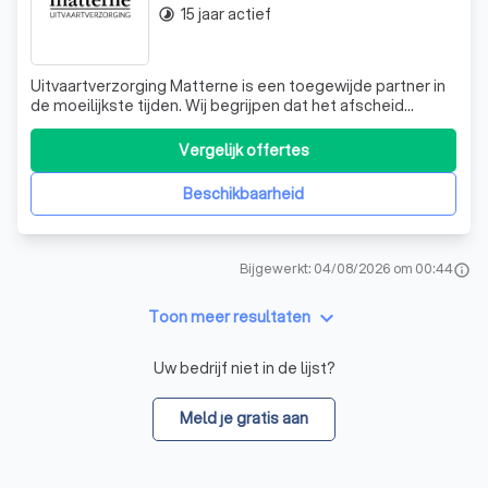
15 jaar actief
timelapse
Uitvaartverzorging Matterne is een toegewijde partner in
de moeilijkste tijden. Wij begrijpen dat het afscheid
nemen van een dierbare een zware en persoonlijke
ervaring is. Daarom staan wij 24 uur per dag klaar om u bij
Vergelijk offertes
te staan en een persoonlijke uitvaart te regelen. Ons
vernieuwd uitvaartcentrum
Beschikbaarheid
Bijgewerkt: 04/08/2026 om 00:44
info
keyboard_arrow_down
Toon meer resultaten
Uw bedrijf niet in de lijst?
Meld je gratis aan