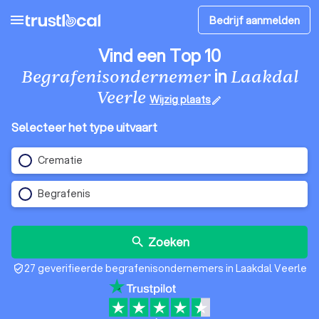
menu
Bedrijf aanmelden
Vind een Top 10
in
Begrafenisondernemer
Laakdal
Veerle
Wijzig plaats
edit
Selecteer het type uitvaart
Crematie
Begrafenis
Zoeken
search
27 geverifieerde begrafenisondernemers in Laakdal Veerle
verified_user