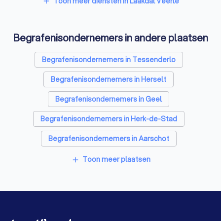
Toon meer diensten in Laakdal Veerle
add
Architecten in Laakdal Veerle
Begrafenisondernemers in andere plaatsen
Psychologen in Laakdal Veerle
Relatietherapeut in Laakdal Veerle
Begrafenisondernemers in Tessenderlo
Reisbureaus in Laakdal Veerle
Begrafenisondernemers in Herselt
Personal trainers in Laakdal Veerle
Begrafenisondernemers in Geel
Begrafenisondernemers in Herk-de-Stad
Begrafenisondernemers in Aarschot
Begrafenisondernemers in Balen
Toon meer plaatsen
add
Begrafenisondernemers in Leopoldsburg
Begrafenisondernemers in Heist-op-den-Berg
Begrafenisondernemers in Herenthout