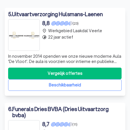
5
.
Uitvaartverzorging Hulsmans-Laenen
8,8
(23)
Werkgebied Laakdal Veerle
place
22 jaar actief
timelapse
In november 2014 openden we onze nieuwe moderne Aula
'De Vloot'. De aula is voorzien voor intieme en publieke
uitvaartplechtigheden. De moderne apparatuur in de aula
maakt de eigen inbreng van de familie mogelijk. Er is een
Vergelijk offertes
ruime parking voorzien en er is mogelijkheid voor het
aanbieden van een koff
Beschikbaarheid
6
.
Funerals Dries BVBA (Dries Uitvaartzorg
bvba)
8,7
(11)