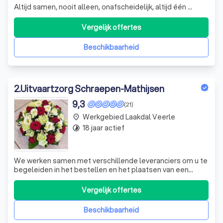
Altijd samen, nooit alleen, onafscheidelijk, altijd één ...
Vergelijk offertes
Beschikbaarheid
2
.
Uitvaartzorg Schraepen-Mathijsen
9,3
(21)
Werkgebied Laakdal Veerle
place
18 jaar actief
timelapse
We werken samen met verschillende leveranciers om u te
begeleiden in het bestellen en het plaatsen van een
grafmonument. Zowel voor een columbariumplaat of een
urnenveldmonument kan u bij ons terecht. Daarnaast
Vergelijk offertes
hebben we een selectie aan juwelen om uw geliefde te
gedenken, bijvoorbeeld ashangers o
Beschikbaarheid