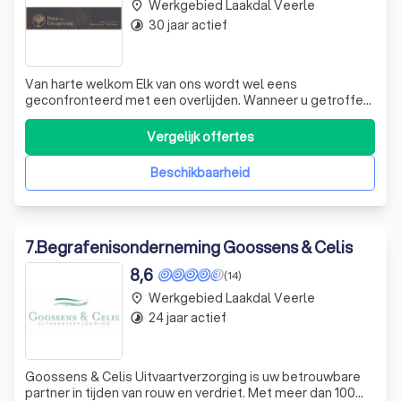
Werkgebied Laakdal Veerle
place
30 jaar actief
timelapse
Van harte welkom Elk van ons wordt wel eens
geconfronteerd met een overlijden. Wanneer u getroffen
wordt door het verlies van een familielid is het belangrijk
dat u beroep kunt doen op een ervaren
Vergelijk offertes
uitvaartonderneming die u in alle vertrouwen een
persoonlijke begeleiding kan bieden. Begrafenissen D
Beschikbaarheid
7
.
Begrafenisonderneming Goossens & Celis
8,6
(14)
Werkgebied Laakdal Veerle
place
24 jaar actief
timelapse
Goossens & Celis Uitvaartverzorging is uw betrouwbare
partner in tijden van rouw en verdriet. Met meer dan 100