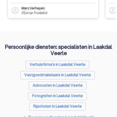
Marc Verheyen
account_circle
account_circl
31 jul
op
Trustpilot
Persoonlijke diensten: specialisten in Laakdal
Veerle
Verhuisfirma's in Laakdal Veerle
Vastgoedmakelaars in Laakdal Veerle
Advocaten in Laakdal Veerle
Fotografen in Laakdal Veerle
Rijscholen in Laakdal Veerle
Coaches in Laakdal Veerle