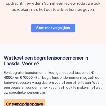
begrafenisondernemer om alles naar wens te
opdracht. Tevreden? Schrijf een review zodat we ook
organiseren.
bezoekers na u het beste advies kunnen geven.
Hulp bij complexe familiesituaties:
in grote of
samengestelde families bemiddelt een
begrafenisondernemer en zorgt hij of zij voor een
evenwichtige regeling.
Start met vergelijken
Door tijdig een uitvaartondernemer in Laakdal Veerle te
contacteren, regelt u alles op een rustige en respectvolle
manier.
Wat kost een begrafenisondernemer in
Wat kost een begrafenisondernemer in
Laakdal Veerle?
Laakdal Veerle?
De kosten van een begrafenis hangen af van verschillende
Een begrafenisondernemer kost gemiddeld tussen de
€
factoren, zoals de keuze voor een begrafenis of crematie,
4000
,-
en
€
10000
,-
Een begrafenisondernemer mag zelf de
het funerarium en de specifieke diensten die u wenst.
tarieven bepalen, vraag daarom vooraf een offerte aan. Wat
Hieronder vindt u een indicatie van de gemiddelde kosten:
Basiskosten begrafenisondernemer:
€ 1.500,- tot €
een begrafenisondernemer kost heeft ook te maken met wat
3.500,- (inclusief begeleiding en administratie)
uw specifieke wensen zijn.
Begrafenissen met plechtigheid:
€ 7.000,- tot € 12.000,-
(inclusief graf, ceremonie en rouwvervoer)
Ontvang prijsopgave
Crematies:
€ 5.500,- tot € 10.500,- (inclusief