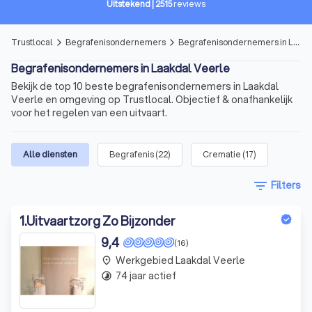
Uitstekend
|
2515
reviews
Trustlocal
Begrafenisondernemers
Begrafenisondernemers in Laakdal Veerle
arrow_forward_ios
arrow_forward_ios
Begrafenisondernemers in Laakdal Veerle
Bekijk de top 10 beste begrafenisondernemers in Laakdal
Veerle en omgeving op Trustlocal. Objectief & onafhankelijk
voor het regelen van een uitvaart.
Alle diensten
Begrafenis
(
22
)
Crematie
(
17
)
filter_list
Filters
1
.
Uitvaartzorg Zo Bijzonder
9,4
(16)
Werkgebied Laakdal Veerle
place
74 jaar actief
timelapse