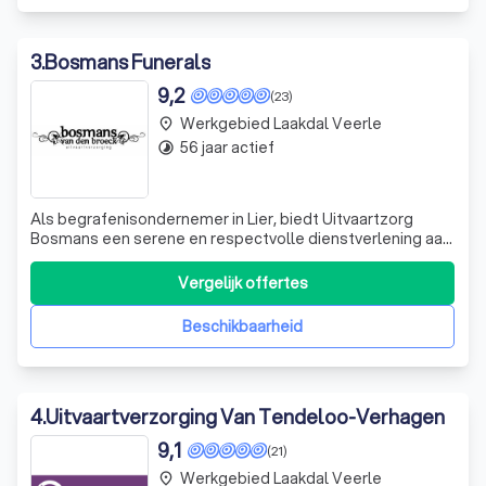
3
.
Bosmans Funerals
9,2
(23)
Werkgebied Laakdal Veerle
place
56 jaar actief
timelapse
Als begrafenisondernemer in Lier, biedt Uitvaartzorg
Bosmans een serene en respectvolle dienstverlening aan.
Wij begrijpen dat het verlies van een dierbare een
moeilijke tijd is, en daarom streven wij ernaar om u bij te
Vergelijk offertes
staan met medeleven en begrip. Onze diensten omvatten
een uitvaartplechtigheid,
Beschikbaarheid
4
.
Uitvaartverzorging Van Tendeloo-Verhagen
9,1
(21)
Werkgebied Laakdal Veerle
place