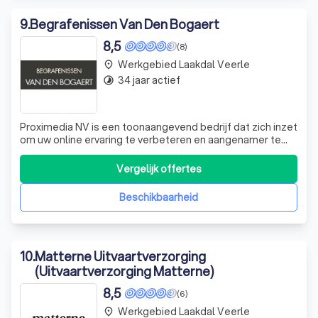
9
.
Begrafenissen Van Den Bogaert
8,5
(8)
Werkgebied Laakdal Veerle
place
34 jaar actief
timelapse
Proximedia NV is een toonaangevend bedrijf dat zich inzet
om uw online ervaring te verbeteren en aangenamer te
maken. Wij zijn gespecialiseerd in het gebruik van cookies
om de inhoud van onze websites beter af te stemmen op
Vergelijk offertes
uw behoeften en voorkeuren. Onze expertise ligt in het
begrijpen van de unie
Beschikbaarheid
10
.
Matterne Uitvaartverzorging
(Uitvaartverzorging Matterne)
8,5
(6)
Werkgebied Laakdal Veerle
place