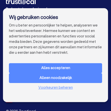
Begrafenisondernemers in Tielt-Winge
De beste begrafenisondernemers voor u
Wij gebruiken cookies
Begrafenisondernemers in Antwerpen
info@trustlocal.be
Om u beter en persoonlijker te helpen, analyseren we
Begrafenisondernemers in Gent
het websiteverkeer. Hiermee kunnen we content en
advertenties personaliseren en functies voor social
Begrafenisondernemers in Brugge
media bieden. Deze gegevens worden gedeeld met
onze partners en zij kunnen dit aanvullen met informatie
Begrafenisondernemers in Leuven
keyboard_arrow_down
VOOR PARTICULIEREN
die u eerder aan hen hebt verstrekt.
Begrafenisondernemers in Aalst
keyboard_arrow_down
VOOR BEDRIJVEN
Begrafenisondernemers in Mechelen
Alles accepteren
keyboard_arrow_down
OVER TRUSTLOCAL
Begrafenisondernemers in Kortrijk
Alleen noodzakelijk
LAND
Nederland
Begrafenisondernemers in Hasselt
Voorkeuren beheren
België
Duitsland
Begrafenisondernemers in Sint-Niklaas
Spanje
Begrafenisondernemers in Genk