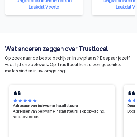
bestaande beroepsverenigingen
begrafenisondernemers in
verdedigen en het 
begrafenisonde
in alle Vlaamse provincies. Ook
Laakdal Veerle
ondersteunen. FUN
Laakdal V
onafhankelijke
bevoorrechte gesp
uitvaartondernemers – van kleine
van de begrafeniss
familiebedrijven tot
openbare en privés
uitvaartondernemers die partner
zijn van DELA – zijn aangesloten
bij de unie.
Wat anderen zeggen over Trustlocal
Op zoek naar de beste bedrijven in uw plaats? Bespaar jezelf
veel tijd en zoekwerk. Op Trustlocal kunt u een geschikte
match vinden in uw omgeving!
star
star
star
star
star
star
sta
Adressen van bekwame installateurs
Door 
Adressen van bekwame installateurs. Top opvolging,
Door 
heel tevreden.