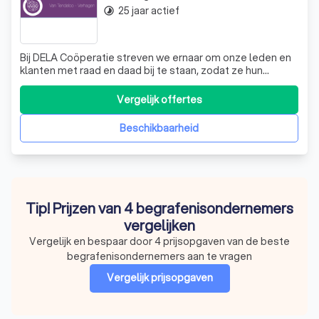
25 jaar actief
timelapse
Bij DELA Coöperatie streven we ernaar om onze leden en
klanten met raad en daad bij te staan, zodat ze hun
toekomst zo zorgeloos mogelijk tegemoet kunnen zien.
We zijn er om een waardige en betaalbare uitvaart te
Vergelijk offertes
waarborgen en om de reputatie van de
levensverzekeringsmarkt en het uitvaartwezen te be
Beschikbaarheid
Tip! Prijzen van 4 begrafenisondernemers
vergelijken
Vergelijk en bespaar door 4 prijsopgaven van de beste
begrafenisondernemers aan te vragen
Vergelijk prijsopgaven