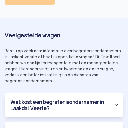
crematorium en urn)
Extra diensten:
rouwdrukwerk, bloemen en live muziek
beïnvloeden de kosten.
Wilt u een duidelijk overzicht van de kosten? Vraag vrijblijvend
offertes aan bij verschillende begrafenisondernemers in
Veelgestelde vragen
Laakdal Veerle via Trustlocal.
Bent u op zoek naar informatie over begrafenisondernemers
Hoe kiest u de juiste begrafenisondernemer in
in Laakdal-veerle of heeft u specifieke vragen? Bij Trustlocal
hebben we een lijst samengesteld met de meestgestelde
Laakdal Veerle?
vragen. Hieronder vindt u de antwoorden op deze vragen,
Het vinden van de juiste begrafenisondernemer is een
zodat u een beter inzicht krijgt in de diensten van
belangrijke keuze. Hier zijn enkele tips om u te helpen bij uw
begrafenisondernemers.
beslissing:
Ervaring en empathie:
kies een begrafenisondernemer
met ervaring en een respectvolle aanpak.
Transparante prijzen:
vraag altijd een gedetailleerde
Wat kost een begrafenisondernemer in
offerte zodat u niet voor verrassingen komt te staan.
Laakdal Veerle?
Persoonlijke aanpak:
een goede begrafenisondernemer
luistert naar uw wensen en denkt mee over de invulling
van de uitvaart.
Flexibiliteit:
zorg ervoor dat de uitvaartondernemer