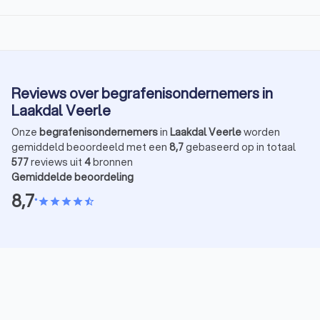
Reviews over begrafenisondernemers in
Laakdal Veerle
Onze
begrafenisondernemers
in
Laakdal Veerle
worden
gemiddeld beoordeeld met een
8,7
gebaseerd op in totaal
577
reviews uit
4
bronnen
Gemiddelde beoordeling
8,7
•
star
star
star
star
star_half