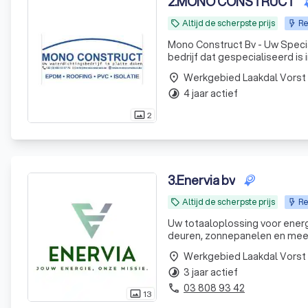
2
.
MONO CONSTRUCT
Altijd de scherpste prijs
Re
local_offer
Mono Construct Bv - Uw Specialist in Platte Daken Mono Con
bedrijf dat gespecialiseerd i
oplossingen met EPDM, roofing,
Werkgebied Laakdal Vorst
place
4 jaar actief
timelapse
2
photo_size_select_actual
3
.
Enervia bv
Altijd de scherpste prijs
Re
local_offer
Uw totaaloplossing voor ener
deuren, zonnepanelen en meer -
Werkgebied Laakdal Vorst
place
3 jaar actief
timelapse
03 808 93 42
phone
13
photo_size_select_actual