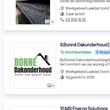
Sinds de oprichting hebben w
focus op zowel nieuwbouw als 
Werkgebied Laakdal Vorst
place
succes
2 jaar actief
timelapse
03 300 15 25
phone
10
photo_size_select_actual
9
.
Bonné Dakonderhoud 
Direct beschikbaar
Reagee
local_offer
Bij Bonné Dakonderhoud begrij
het comfort van uw woning of 
voorzien van professionele d
Werkgebied Laakdal Vorst
place
dakrenovaties
Opgericht in 2025
timelapse
6
photo_size_select_actual
10
.
MS Energy Solutions