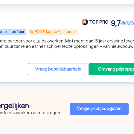
9,7
TOP PRO
t binnen 1 uur
FOD Erkende Aannemer
grade
re partner voor alle dakwerken. Met meer dan 15 jaar ervaring leve
n duurzame en esthetisch perfecte oplossingen – van nieuwbouw
kmanschap met hoogwaardige materialen en zorgen voor een afwer
Vraag beschikbaarheid
Ontvang prijsopg
ergelijken
Vergelijk prijsopgaven
este dakwerkers aan te vragen