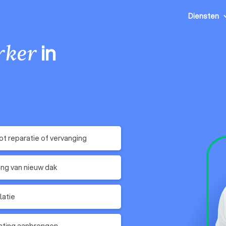
Diensten
in
rker
t reparatie of vervanging
ing van nieuw dak
latie
ating aanbrengen