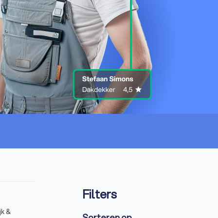
Filters
jk &
Sorteren op