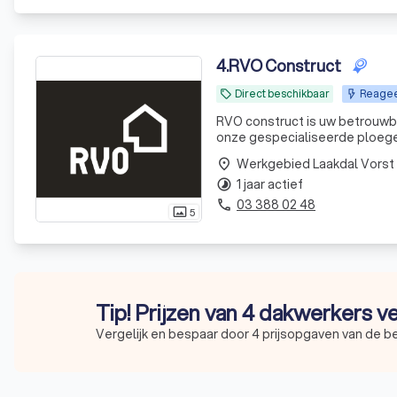
4
.
RVO Construct
Direct beschikbaar
Reageer
local_offer
RVO construct is uw betrouwba
onze gespecialiseerde ploege
renovatie. Wij combineren va
Werkgebied Laakdal Vorst
place
waar u jaren
1 jaar actief
timelapse
03 388 02 48
phone
5
photo_size_select_actual
Tip! Prijzen van 4 dakwerkers v
Vergelijk en bespaar door 4 prijsopgaven van de b