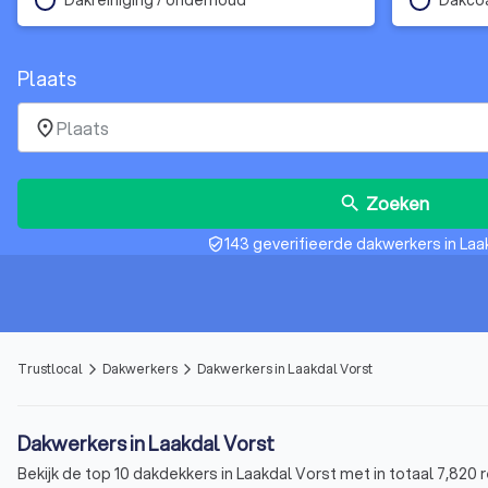
Plaats
place
Zoeken
search
143 geverifieerde dakwerkers in Laa
verified_user
Trustlocal
Dakwerkers
Dakwerkers in Laakdal Vorst
arrow_forward_ios
arrow_forward_ios
Dakwerkers in Laakdal Vorst
Bekijk de top 10 dakdekkers in Laakdal Vorst met in totaal 7,820 