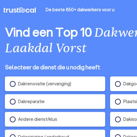
De beste 850+ dakwerkers
voor u
Vind een Top 10
Dakwe
Laakdal Vorst
Selecteer de dienst die u nodig heeft
Dakrenovatie (vervanging)
Dakgoo
Dakreparatie
Plaats
Andere dienst/klus
Dakiso
Dakreiniging / onderhoud
Dakco