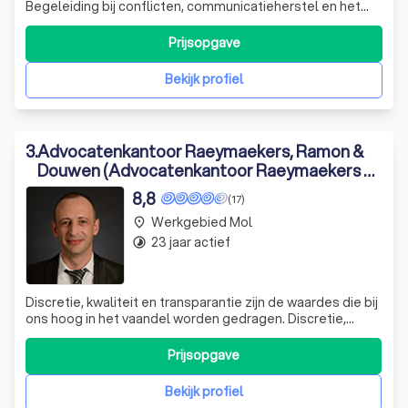
Begeleiding bij conflicten, communicatieherstel en het
vinden van nieuwe balans binnen relaties en gezinnen.
Prijsopgave
Bekijk profiel
3
.
Advocatenkantoor Raeymaekers, Ramon &
Douwen (Advocatenkantoor Raeymaekers &
Ramon)
8,8
(17)
Werkgebied Mol
place
23 jaar actief
timelapse
Discretie, kwaliteit en transparantie zijn de waardes die bij
ons hoog in het vaandel worden gedragen. Discretie,
omdat U van een advocaat mag verwachten dat hij Uw
zaak met de nodige ernst en sereniteit behandelt.
Prijsopgave
Kwaliteit, omdat U mag verwachten dat Uw zaak met de
nodige kennis en beroepsbekwaa
Bekijk profiel