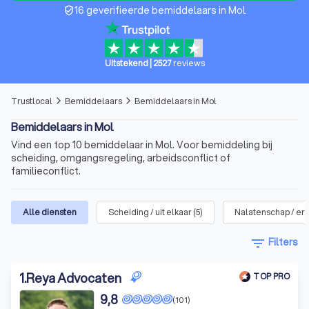
16 geverifieerde bemiddelaars in Mol
verified_user
Uitstekend
|
2527
reviews
Trustlocal
Bemiddelaars
Bemiddelaars in Mol
arrow_forward_ios
arrow_forward_ios
Bemiddelaars in Mol
Vind een top 10 bemiddelaar in Mol. Voor bemiddeling bij
scheiding, omgangsregeling, arbeidsconflict of
familieconflict.
Alle diensten
Scheiding / uit elkaar
(
5
)
Nalatenschap / erf
filter_list
Filters
1
.
Reya Advocaten
TOP PRO
9,8
(101)