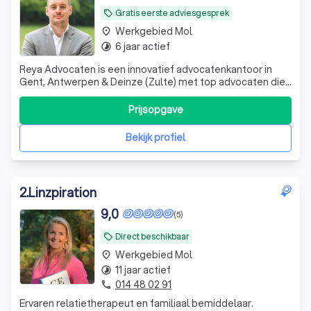
Gratis eerste adviesgesprek
local_offer
Werkgebied Mol
place
6 jaar actief
timelapse
Reya Advocaten is een innovatief advocatenkantoor in
Gent, Antwerpen & Deinze (Zulte) met top advocaten die
ondernemers en particulieren over heel Vlaanderen
bijstaat met hun vragen en problemen rond verkeersrecht,
Prijsopgave
vastgoedrecht en ondernemingsrecht in brede zin.
Bekijk profiel
2
.
Linzpiration
9,0
(5)
Direct beschikbaar
local_offer
Werkgebied Mol
place
11 jaar actief
timelapse
014 48 02 91
phone
Ervaren relatietherapeut en familiaal bemiddelaar.