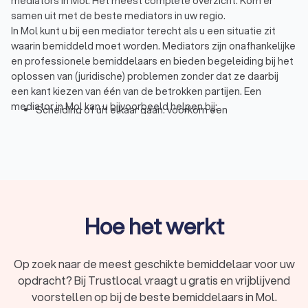
mediators in Mol. Het meest complete overzicht. Kom er
samen uit met de beste mediators in uw regio.
In Mol kunt u bij een mediator terecht als u een situatie zit
waarin bemiddeld moet worden. Mediators zijn onafhankelijke
en professionele bemiddelaars en bieden begeleiding bij het
oplossen van (juridische) problemen zonder dat ze daarbij
een kant kiezen van één van de betrokken partijen. Een
mediator in Mol kan u bijvoorbeeld helpen bij:
Scheiding of uit elkaar gaan: voorkom een
vechtscheiding door bemiddeling waarbij de belangen
van de betrokken partijen even zwaar wegen.
Familieconflict: familieruzies of gezinsleden die elkaar
negeren kunnen met behulp van mediation opgelost
worden.
Omgangsregeling of alimentatie: gezamenlijk de
omgangsregeling of alimentatie bepalen op basis van
Hoe het werkt
de inkomens, de behoefte van de kinderen en de
verdeling van de zorg.
Arbeidsconflict of ontslag: bemiddeling met een expert
Op zoek naar de meest geschikte bemiddelaar voor uw
of het gebied van de laatste wet- en regelgeving
opdracht? Bij Trustlocal vraagt u gratis en vrijblijvend
rondom arbeidsrecht.
voorstellen op bij de beste bemiddelaars in Mol.
Conflict met buren: Vind een gezamenlijke oplossing bij