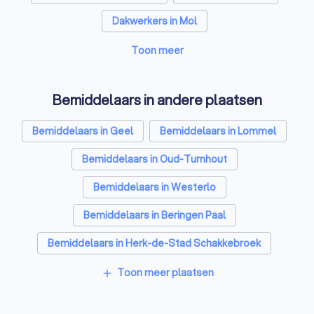
Dakwerkers in Mol
Zonnepanelen-installateurs in Mol
Toon meer
Tuinonderhoud bedrijven in Mol
Bemiddelaars in andere plaatsen
Webdesigners in Mol
Glazenwassers in Mol
Bemiddelaars in Geel
Bemiddelaars in Lommel
Boekhouders in Mol
Zonwering specialisten in Mol
Bemiddelaars in Oud-Turnhout
Loodgieters in Mol
Bemiddelaars in Westerlo
Bemiddelaars in Beringen Paal
Bemiddelaars in Herk-de-Stad Schakkebroek
Bemiddelaars in Zonhoven
Bemiddelaars in Putte
Toon meer plaatsen
add
Bemiddelaars in Lier
Bemiddelaars in Genk