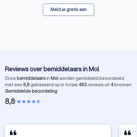
Meld je gratis aan
Reviews over bemiddelaars in Mol
Onze
bemiddelaars
in
Mol
worden gemiddeld beoordeeld
met een
8,8
gebaseerd op in totaal
483
reviews uit
4
bronnen
Gemiddelde beoordeling
8,8
•
star
star
star
star
star_half