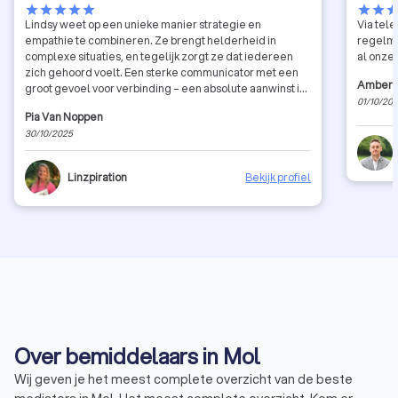
star
star
star
star
star
star
star
sta
Lindsy weet op een unieke manier strategie en
Via tele
empathie te combineren. Ze brengt helderheid in
regelma
complexe situaties, en tegelijk zorgt ze dat iedereen
al onze 
zich gehoord voelt. Een sterke communicator met een
Amber 
groot gevoel voor verbinding – een absolute aanwinst in
01/10/20
elke organisatie.
Pia Van Noppen
30/10/2025
Linzpiration
Bekijk profiel
Over bemiddelaars in Mol
Wij geven je het meest complete overzicht van de beste