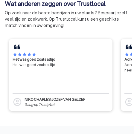
Wat anderen zeggen over Trustlocal
Op zoek naar de beste bedrijven in uw plaats? Bespaar jezelf
veel tijd en zoekwerk. Op Trustlocal kunt u een geschikte
match vinden in uw omgeving!
star
star
star
star
star
star
sta
Het was goed zoals altijd
Adres
Het was goed zoals altijd
Adres
heel 
NIKO CHARLES JOZEF VAN GELDER
account_circle
account_circl
3 aug
op
Trustpilot