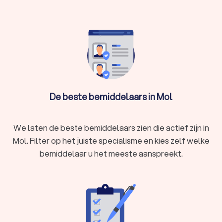
geluidsoverlast, een belemmerd uitzicht of problemen
met de erfafscheiding.
In Mol hebben wij 16 goede mediators gevonden. De
mediators of bemiddelaars in Mol hebben een gemiddelde
Trustlocal-score van een 8.7. Welke mediator u ook kiest, via
Trustlocal maakt u een goede keuze voor de mediation. We
kunnen u ook helpen door direct prijsopgaven aan te vragen
bij verschillende mediators. Zo kunt u eenvoudig de
mediators vergelijken en de mediator kiezen die bij u past.
De beste bemiddelaars in Mol
We laten de beste bemiddelaars zien die actief zijn in
Mol. Filter op het juiste specialisme en kies zelf welke
bemiddelaar u het meeste aanspreekt.