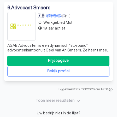
6
.
Advocaat Smaers
7,9
(10)
Werkgebied Mol
place
19 jaar actief
timelapse
ASAB Advocaten is een dynamisch “all-round”
advocatenkantoor uit Geel van An Smaers. Ze heeft meer
dan 15 jaar ervaring in zowel de advocatuur als de
privésector.
Prijsopgave
Bekijk profiel
Bijgewerkt: 09/08/2026 om 14:34
info
keyboard_arrow_down
Toon meer resultaten
Uw bedrijf niet in de lijst?