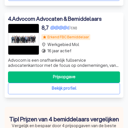
4
.
Advocom Advocaten & Bemiddelaars
8,7
(32)
Erkend FBC Bemiddelaar
star
Werkgebied Mol
place
16 jaar actief
timelapse
Advocom is een onafhankelijk fullservice
advocatenkantoor met de focus op ondernemingen, van
ambitieuze start-ups tot gevestigde kmo’s, zowel in
binnen- als buitenland. Met een multidisciplinair team van
Prijsopgave
15 advocaten begeleiden we ondernemers en bedrijven
tijdens hun ondernemingstraject op een bet
Bekijk profiel
Tip! Prijzen van 4 bemiddelaars vergelijken
Vergelijk en bespaar door 4 prijsopgaven van de beste