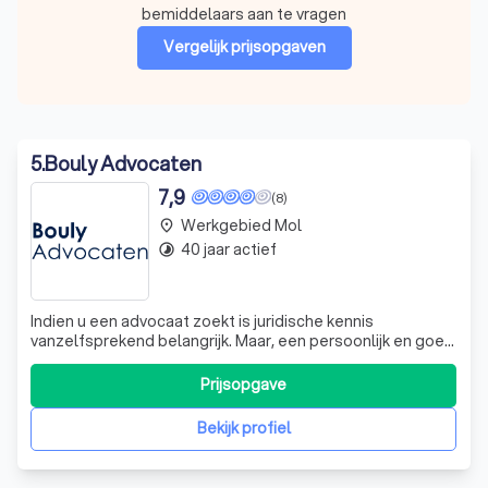
bemiddelaars aan te vragen
Vergelijk prijsopgaven
5
.
Bouly Advocaten
7,9
(8)
Werkgebied Mol
place
40 jaar actief
timelapse
Indien u een advocaat zoekt is juridische kennis
vanzelfsprekend belangrijk. Maar, een persoonlijk en goed
contact met de advocaat van uw keuze is even belangrijk.
Vandaar dat wij een grondig en regelmatig overleg met
Prijsopgave
onze cliënten essentieel vinden. Een advocaat maakt het
verschil door de feiten ju
Bekijk profiel