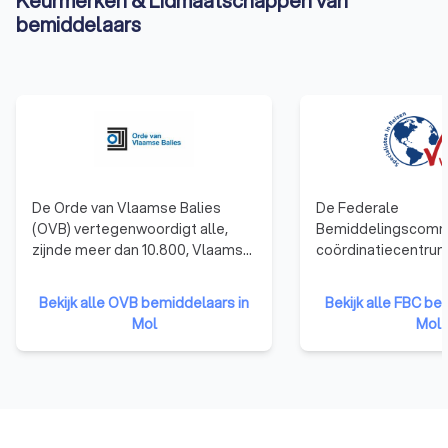
Keurmerken & Lidmaatschappen van
bemiddelaars
De Orde van Vlaamse Balies
De Federale
(OVB) vertegenwoordigt alle,
Bemiddelingscommi
zijnde meer dan 10.800, Vlaamse
coördinatiecentrum
advocaten en behartigt als
officiële beleidsui
beroepsorganisatie de belangen
beleidsbeïnvloede
Bekijk alle OVB bemiddelaars in
Bekijk alle FBC be
van de advocatuur in haar
voor bemiddeling in
Mol
Mol
contacten met de overheden.
FBC staat als enige 
erkenning van oplei
permanente vormin
erkenning van de b