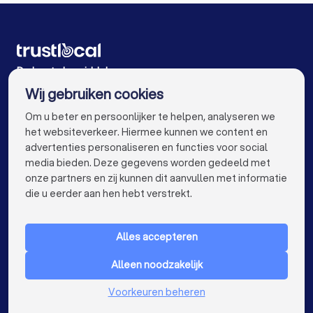
Bemiddelaars in Antwerpen
Bemiddelaars in Gent
Bemiddelaars in Brugge
Bemiddelaars in Leuven
Bemiddelaars in Aalst
Bemiddelaars in Mechelen
De beste bemiddelaars voor u
Wij gebruiken cookies
Bemiddelaars in Kortrijk
Bemiddelaars in Hasselt
info@trustlocal.be
Om u beter en persoonlijker te helpen, analyseren we
Bemiddelaars in Sint-Niklaas
het websiteverkeer. Hiermee kunnen we content en
advertenties personaliseren en functies voor social
Bemiddelaars in Roeselare
media bieden. Deze gegevens worden gedeeld met
onze partners en zij kunnen dit aanvullen met informatie
Bemiddelaars in Beveren
keyboard_arrow_down
VOOR PARTICULIEREN
die u eerder aan hen hebt verstrekt.
Bemiddelaars in Dendermonde
keyboard_arrow_down
VOOR BEDRIJVEN
Bemiddelaars in Beringen
Alles accepteren
keyboard_arrow_down
OVER TRUSTLOCAL
Bemiddelaars in Turnhout
Bemiddelaars in Dilbeek
Alleen noodzakelijk
LAND
Nederland
Voorkeuren beheren
Bemiddelaars in Heist-op-den-Berg
België