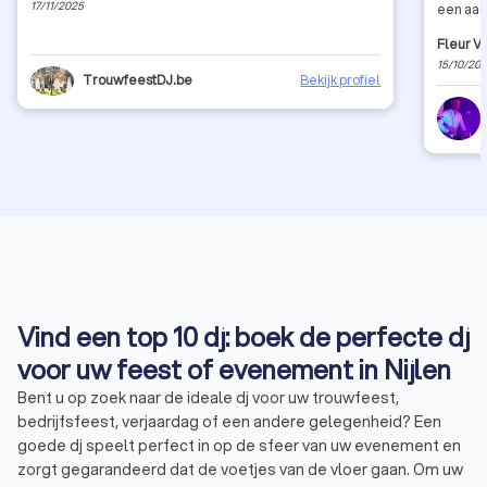
17/11/2025
een aan
Fleur V
15/10/20
TrouwfeestDJ.be
Bekijk profiel
Vind een top 10 dj: boek de perfecte dj
voor uw feest of evenement in Nijlen
Bent u op zoek naar de ideale dj voor uw trouwfeest,
bedrijfsfeest, verjaardag of een andere gelegenheid? Een
goede dj speelt perfect in op de sfeer van uw evenement en
zorgt gegarandeerd dat de voetjes van de vloer gaan. Om uw