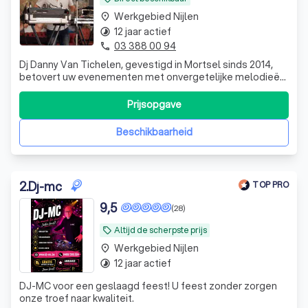
Werkgebied Nijlen
place
12 jaar actief
timelapse
03 388 00 94
phone
Dj Danny Van Tichelen, gevestigd in Mortsel sinds 2014,
betovert uw evenementen met onvergetelijke melodieën
in de regio's Antwerpen, Oost-Vlaanderen en Vlaams-
Brabant. Wil je een geslaagde party, boek dan Danny Van
Prijsopgave
Tichelen. De DJ voor een topavond met topmuziek en een
toppersoonlijkheid Laat uw fe
Beschikbaarheid
2
.
Dj-mc
TOP PRO
9,5
(28)
Altijd de scherpste prijs
local_offer
Werkgebied Nijlen
place
12 jaar actief
timelapse
DJ-MC voor een geslaagd feest! U feest zonder zorgen
onze troef naar kwaliteit.