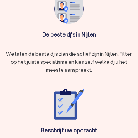
Lichtshow:
Sommige dj's bieden professionele licht- en
lasershows, rookmachines, led-walls en special effects
voor een unieke beleving.
Karaoke:
Zin in een interactieve avond? Op verzoek
neemt de dj karaoke op als onderdeel van de avond met
De beste dj's in Nijlen
professionele microfoons, tekstschermen en een
uitgebreide muziekbibliotheek.
Live muzikanten:
Combineer een dj met een saxofonist,
We laten de beste dj's zien die actief zijn in Nijlen. Filter
violist of percussionist voor een exclusieve en
dynamische ervaring.
op het juiste specialisme en kies zelf welke dj u het
Props:
De dj kan zorgen voor extra's als confetti,
meeste aanspreekt.
glowsticks of andere feestartikelen voor een
spetterend hoogtepunt op de dansvloer.
Silent disco:
Feest zonder geluidsoverlast? Geef uw
gasten draadloze koptelefoons en laat hen kiezen
tussen meerdere muziekstijlen.
Speciale verzoeknummers:
Laat gasten vooraf hun
favoriete nummers doorgeven voor een
gepersonaliseerde setlist.
Aftermovie:
Sommige dj's bieden de optie om video-
Beschrijf uw opdracht
opnamen te nemen vanaf de dj-booth, zodat u de