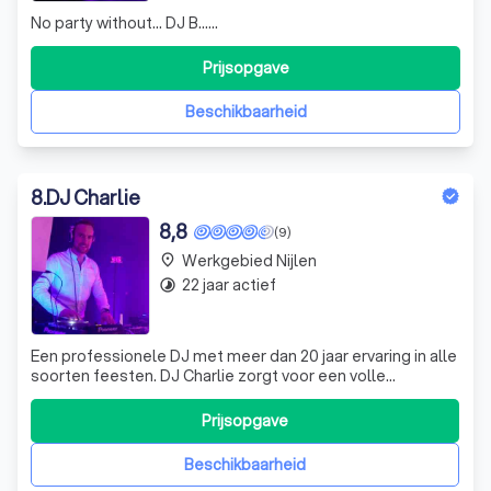
No party without... DJ B......
Prijsopgave
Beschikbaarheid
8
.
DJ Charlie
8,8
(9)
Werkgebied Nijlen
place
22 jaar actief
timelapse
Een professionele DJ met meer dan 20 jaar ervaring in alle
soorten feesten. DJ Charlie zorgt voor een volle
dansvloer met de juiste sfeer. Ervaring in alle
muziekstijlen en hij leest het publiek.
Prijsopgave
Beschikbaarheid