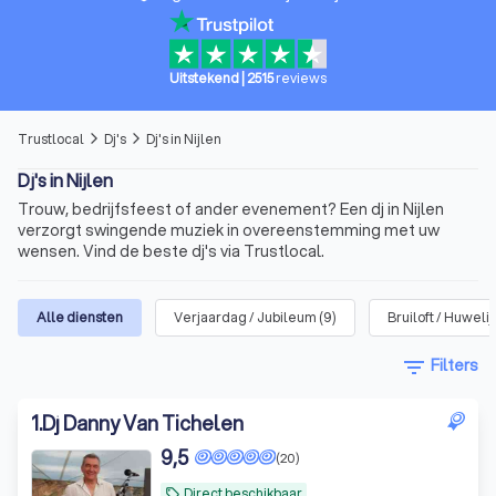
Uitstekend
|
2515
reviews
Trustlocal
Dj's
Dj's in Nijlen
arrow_forward_ios
arrow_forward_ios
Dj's in Nijlen
Trouw, bedrijfsfeest of ander evenement? Een dj in Nijlen
verzorgt swingende muziek in overeenstemming met uw
wensen. Vind de beste dj's via Trustlocal.
Alle diensten
Verjaardag / Jubileum
(
9
)
Bruiloft / Huweli
filter_list
Filters
1
.
Dj Danny Van Tichelen
9,5
(20)
Direct beschikbaar
local_offer