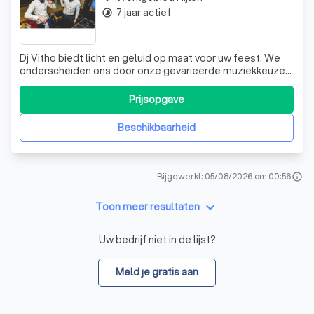
7 jaar actief
timelapse
Dj Vitho biedt licht en geluid op maat voor uw feest. We
onderscheiden ons door onze gevarieerde muziekkeuze
en bieden u een persoonlijke aanpak voor een betaalbare
prijs. Dit doen we al meer dan 10 jaar lang. We leggen onze
Prijsopgave
focus op de klant zodat het feest verloopt zoals u het in
gedachten heeft.
Beschikbaarheid
Bijgewerkt: 05/08/2026 om 00:56
info
keyboard_arrow_down
Toon meer resultaten
Uw bedrijf niet in de lijst?
Meld je gratis aan