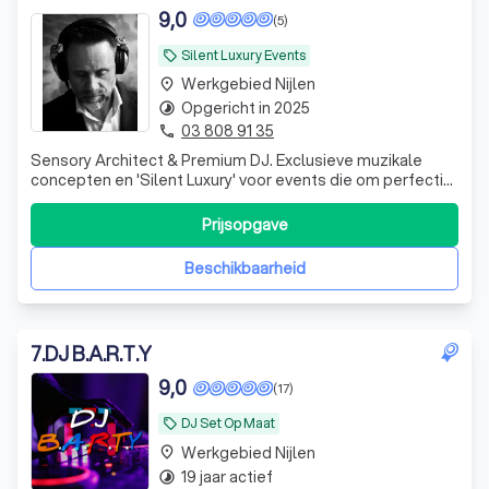
9,0
(5)
Silent Luxury Events
local_offer
Werkgebied Nijlen
place
Opgericht in 2025
timelapse
03 808 91 35
phone
Sensory Architect & Premium DJ. Exclusieve muzikale
concepten en 'Silent Luxury' voor events die om perfectie
vragen.
Prijsopgave
Beschikbaarheid
7
.
DJ B.A.R.T.Y
9,0
(17)
DJ Set Op Maat
local_offer
Werkgebied Nijlen
place
19 jaar actief
timelapse