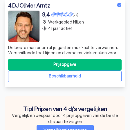
4
.
DJ Olivier Arntz
9,4
(77)
Werkgebied Nijlen
place
41 jaar actief
timelapse
De beste manier om ál je gasten muzikaal te verwennen.
Verschillende leeftijden en diverse muzieksmaken voor
een onvergetelijk feest samen op de dansvloer. Stilzitten
is geen optie.
Prijsopgave
Beschikbaarheid
Tip! Prijzen van 4 dj's vergelijken
Vergelijk en bespaar door 4 prijsopgaven van de beste
dj's aan te vragen