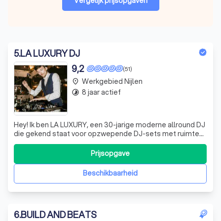
Vergelijk prijsopgaven
5
.
LA LUXURY DJ
9,2
(51)
Werkgebied Nijlen
place
8 jaar actief
timelapse
Hey! Ik ben LA LUXURY, een 30-jarige moderne allround DJ
die gekend staat voor opzwepende DJ-sets met ruimte
voor intieme momenten. Het publiek op een huwelijk of
bedrijfsfeest is vaak divers. Over de jaren heen leerde ik
Prijsopgave
een dansvloer beter te lezen. Zo probeer ik een
totaalbeleving te creëren waa
Beschikbaarheid
6
.
BUILD AND BEATS