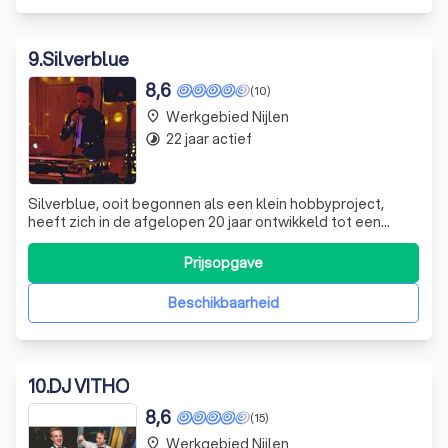
9
.
Silverblue
8,6
(10)
Werkgebied Nijlen
place
22 jaar actief
timelapse
Silverblue, ooit begonnen als een klein hobbyproject,
heeft zich in de afgelopen 20 jaar ontwikkeld tot een
toonaangevende one-stop-shop voor feesten en
evenementen. Wij zijn meer dan alleen een discobar. Wij
Prijsopgave
bieden een breed scala aan diensten, van DJ-projecten
tot het verzorgen van geluid, licht e
Beschikbaarheid
10
.
DJ VITHO
8,6
(15)
Werkgebied Nijlen
place