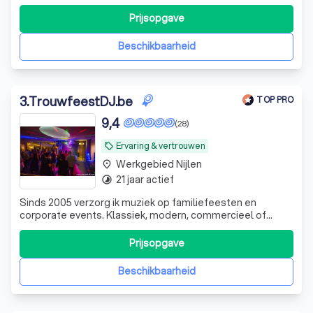
Prijsopgave
Beschikbaarheid
3
.
TrouwfeestDJ.be
TOP PRO
9,4
(28)
Ervaring & vertrouwen
local_offer
Werkgebied Nijlen
place
21 jaar actief
timelapse
Sinds 2005 verzorg ik muziek op familiefeesten en
corporate events. Klassiek, modern, commercieel of
alternatiever, Foute Party of Club, recent of oud, ... . Ook
verjaardagsfeest 40, 50, 60 en 70 jaar
Prijsopgave
Beschikbaarheid