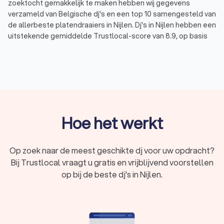
zoektocht gemakkelijk te maken hebben wij gegevens
verzameld van Belgische dj's en een top 10 samengesteld van
de allerbeste platendraaiers in Nijlen. Dj's in Nijlen hebben een
uitstekende gemiddelde Trustlocal-score van 8.9, op basis
van ervaring, reactietijd en klantbeoordelingen. Maak uw feest
onvergetelijk met een professionele dj. Boek nu een van onze
top 10 dj's in Nijlen.
Wat doet een dj?
Een dj of discjockey is een muziekprofessional die live muziek
Hoe het werkt
mixt en afstemt op het publiek. Wilt u iedereen de dansvloer
op krijgen met feestmuziek of clubhits, een relaxte sfeer
creëren met loungemuziek of terug in de tijd met (foute)
Op zoek naar de meest geschikte dj voor uw opdracht?
klassiekers uit de 70's, 80's of 90's? Een ervaren dj speelt in
Bij Trustlocal vraagt u gratis en vrijblijvend voorstellen
op al uw wensen en creëert de juiste sfeer voor uw
op bij de beste dj's in Nijlen.
evenement.
Veel dj's in Nijlen bieden interessante extra's aan al naar
gelang uw wensen:
Thema:
Themafeest? De dj past de muziek aan op het
thema en denkt mee over de aankleding.