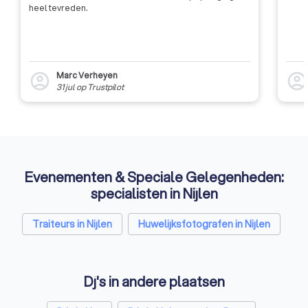
heel tevreden.
Marc Verheyen
account_circle
account_circl
31 jul
op
Trustpilot
Evenementen & Speciale Gelegenheden:
specialisten in Nijlen
Traiteurs in Nijlen
Huwelijksfotografen in Nijlen
Dj's in andere plaatsen