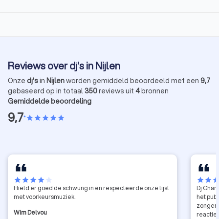
Reviews over dj's in Nijlen
Onze
dj's
in
Nijlen
worden gemiddeld beoordeeld met een
9,7
gebaseerd op in totaal
350
reviews uit
4
bronnen
Gemiddelde beoordeling
9,7
•
star
star
star
star
star
star
star
star
star
star
star
star
sta
Hield er goed de schwung in en respecteerde onze lijst
Dj Char
met voorkeursmuziek.
het pub
zongen 
Wim Delvou
reacties