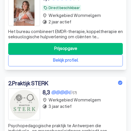
Direct beschikbaar
local_offer
Werkgebied Wommelgem
place
2 jaar actief
timelapse
Het bureau combineert EMDR-therapie, koppeltherapie en
seksuologische hulpverlening om cliënten te
ondersteunen in hun zoektocht naar liefde en verbinding.
Prijsopgave
Bekijk profiel
2
.
Praktijk STERK
8,3
(7)
Werkgebied Wommelgem
place
3 jaar actief
timelapse
Psychopedagogische praktijk te Antwerpen die
individuele- en groepsbegeleidingen aanbiedt aan