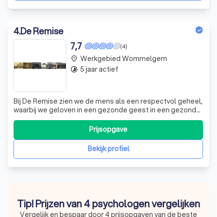
4
.
De Remise
7,7
(4)
Werkgebied Wommelgem
place
5 jaar actief
timelapse
Bij De Remise zien we de mens als een respectvol geheel,
waarbij we geloven in een gezonde geest in een gezond
lichaam. We zijn ervan overtuigd dat lichamelijke en
geestelijke zorg hand in hand gaan. Onze visie is
Prijsopgave
gebaseerd op het 'en-en-verhaal', waarbij we een
integrale, empathische kijk op elke h
Bekijk profiel
Tip! Prijzen van 4 psychologen vergelijken
Vergelijk en bespaar door 4 prijsopgaven van de beste