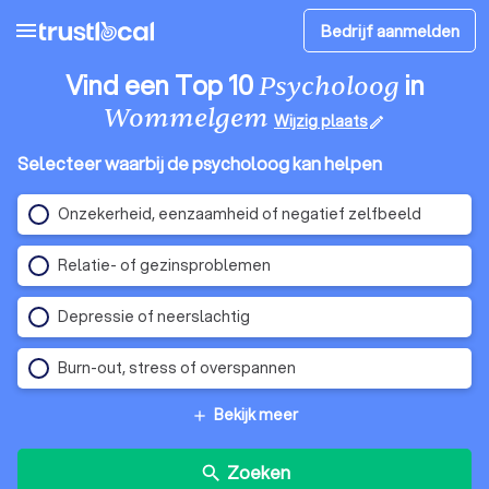
menu
Bedrijf aanmelden
Vind een Top 10
in
Psycholoog
Wommelgem
Wijzig plaats
edit
Selecteer waarbij de psycholoog kan helpen
Onzekerheid, eenzaamheid of negatief zelfbeeld
Relatie- of gezinsproblemen
Depressie of neerslachtig
Burn-out, stress of overspannen
Bekijk meer
add
Zoeken
search