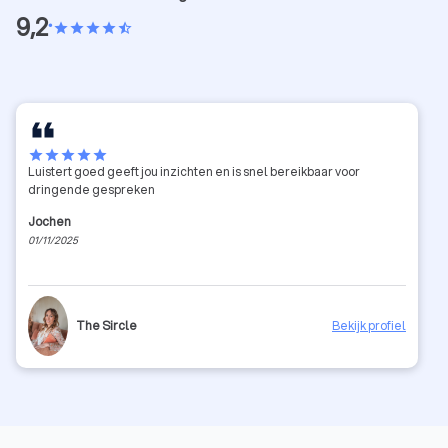
9,2
•
star
star
star
star
star_half
star
star
star
star
star
Luistert goed geeft jou inzichten en is snel bereikbaar voor
dringende gespreken
Jochen
01/11/2025
The Sircle
Bekijk profiel