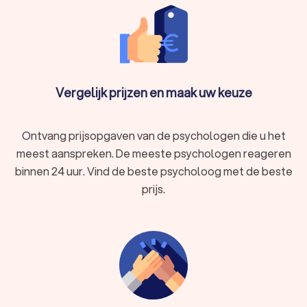
Gedragsproblemen
Relatie- of gezinsproblemen
Verlies of rouwverwerking
Verslaving
Zorgen, slaapproblemen of nachtmerries
Loopbaan of werkgerelateerd probleem
Vergelijk prijzen en maak uw keuze
Filter op de uitdaging waar u mee kampt en vind psychologen
in Wommelgem die hierin gespecialiseerd zijn.
Ontvang prijsopgaven van de psychologen die u het
meest aanspreken. De meeste psychologen reageren
Trustlocal voor het vinden van
binnen 24 uur. Vind de beste psycholoog met de beste
psychologische hulp
prijs.
Met Trustlocal vindt en vergelijkt u eenvoudig psychologen in
Wommelgem met in totaal 253 reviews en een gemiddelde
score van 8.3. Wij bieden een lijst van professionele
psychologen in Wommelgem die beantwoorden aan uw
specifieke criteria. Gebruik onze filteropties om de perfecte
match te vinden voor wat u doormaakt. Zoek niet verder, vind
een psycholoog in Wommelgem die aanvoelt als de juiste
match en neem de eerste stap richting een gezonder,