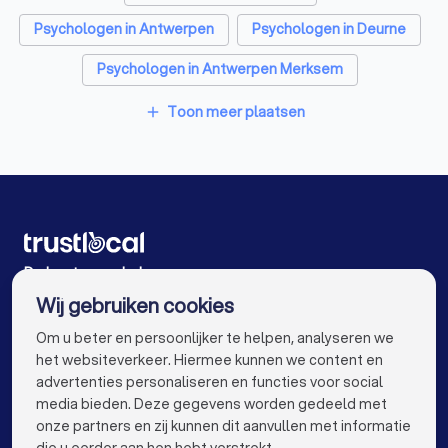
Psychologen in Antwerpen
Psychologen in Deurne
Psychologen in Antwerpen Merksem
Psychologen in Antwerpen Ekeren
Toon meer plaatsen
add
Psychologen in Antwerpen Wilrijk
Psychologen in Lier
Psychologen in Gent
Psychologen in Brugge
Psychologen in Leuven
Psychologen in Aalst
Psychologen in Mechelen
De beste psychologen voor u
Wij gebruiken cookies
Psychologen in Kortrijk
Psychologen in Hasselt
info@trustlocal.be
Om u beter en persoonlijker te helpen, analyseren we
Psychologen in Sint-Niklaas
Psychologen in Genk
het websiteverkeer. Hiermee kunnen we content en
advertenties personaliseren en functies voor social
Psychologen in Roeselare
Psychologen in Beveren
media bieden. Deze gegevens worden gedeeld met
onze partners en zij kunnen dit aanvullen met informatie
Psychologen in Dendermonde
keyboard_arrow_down
VOOR PARTICULIEREN