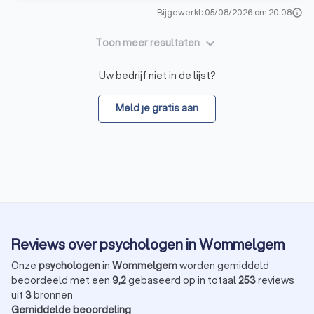
Bijgewerkt: 05/08/2026 om 20:08
info
keyboard_arrow_down
Toon meer resultaten
Uw bedrijf niet in de lijst?
Meld je gratis aan
Reviews over psychologen in Wommelgem
Onze
psychologen
in
Wommelgem
worden gemiddeld
beoordeeld met een
9,2
gebaseerd op in totaal
253
reviews
uit
3
bronnen
Gemiddelde beoordeling