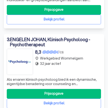
kinderen vanaf 6 jaar, jongeren en (jong)volwassenen.
Prijsopgave
Bekijk profiel
3
.
ENGELEN JOHAN, Klinisch Psycholoog -
Psychotherapeut
8,3
(3)
Werkgebied Wommelgem
place
32 jaar actief
timelapse
Als ervaren klinisch psycholoog bied ik een dynamische,
eigentijdse benadering voor counseling en
psychotherapie. Ik behandel specifieke klachten en alle
probleemgebieden met een psychologische evidentie,
Prijsopgave
zoals depressie, burn-out, angsten, onzekerheid en meer.
Mijn aanpak is gebaseerd op heldere co
Bekijk profiel