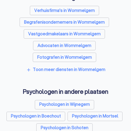
Verhuisfirma's in Wommelgem
Begrafenisondernemers in Wommelgem
Vastgoedmakelaars in Wommelgem
Advocaten in Wommelgem
Fotografen in Wommelgem
Rijscholen in Wommelgem
Toon meer diensten in Wommelgem
add
Coaches in Wommelgem
Psychologen in andere plaatsen
Architecten in Wommelgem
Relatietherapeut in Wommelgem
Psychologen in Wijnegem
Reisbureaus in Wommelgem
Psychologen in Boechout
Psychologen in Mortsel
Personal trainers in Wommelgem
Psychologen in Schoten