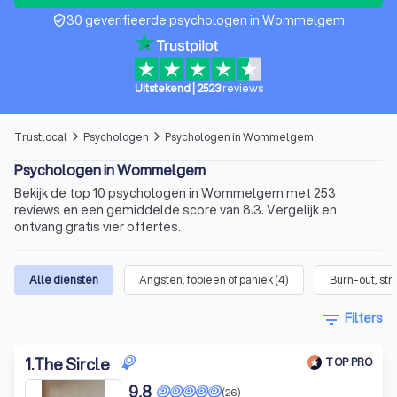
30 geverifieerde psychologen in Wommelgem
verified_user
Uitstekend
|
2523
reviews
Trustlocal
Psychologen
Psychologen in Wommelgem
arrow_forward_ios
arrow_forward_ios
Psychologen in Wommelgem
Bekijk de top 10 psychologen in Wommelgem met 253
reviews en een gemiddelde score van 8.3. Vergelijk en
ontvang gratis vier offertes.
Alle diensten
Angsten, fobieën of paniek
(
4
)
Burn-out, str
filter_list
Filters
1
.
The Sircle
TOP PRO
9,8
(26)