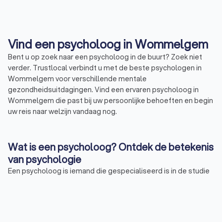
Vind een psycholoog in Wommelgem
Bent u op zoek naar een psycholoog in de buurt? Zoek niet
verder. Trustlocal verbindt u met de beste psychologen in
Wommelgem voor verschillende mentale
gezondheidsuitdagingen. Vind een ervaren psycholoog in
Wommelgem die past bij uw persoonlijke behoeften en begin
uw reis naar welzijn vandaag nog.
Wat is een psycholoog? Ontdek de betekenis
van psychologie
Een psycholoog is iemand die gespecialiseerd is in de studie
van de menselijke geest en gedrag. Dit omvat het
doorgronden van complexe menselijke emoties en
gedachten tot het analyseren van sociale interacties en
relaties. Psychologen gebruiken verschillende methoden en