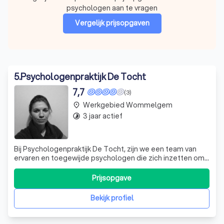
psychologen aan te vragen
Vergelijk prijsopgaven
5
.
Psychologenpraktijk De Tocht
7,7
(3)
Werkgebied Wommelgem
place
3 jaar actief
timelapse
Bij Psychologenpraktijk De Tocht, zijn we een team van
ervaren en toegewijde psychologen die zich inzetten om
u te helpen bij het navigeren door de uitdagingen van het
leven. Onze specialiteiten variëren van depressie, angst
Prijsopgave
en fobieën tot trauma, eetstoornissen en verslaving. We
bieden ook onderste
Bekijk profiel