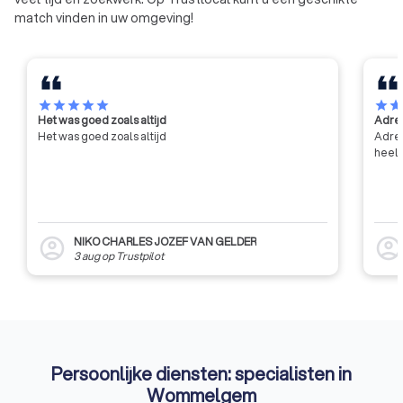
match vinden in uw omgeving!
star
star
star
star
star
star
sta
Het was goed zoals altijd
Adres
Het was goed zoals altijd
Adres
heel 
NIKO CHARLES JOZEF VAN GELDER
account_circle
account_circl
3 aug
op
Trustpilot
Persoonlijke diensten: specialisten in
Wommelgem