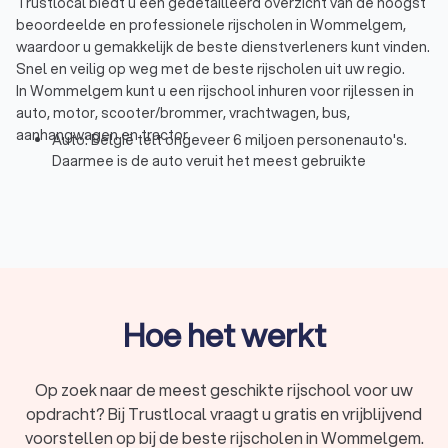
Trustlocal biedt u een gedetailleerd overzicht van de hoogst
beoordeelde en professionele rijscholen in Wommelgem,
waardoor u gemakkelijk de beste dienstverleners kunt vinden.
Snel en veilig op weg met de beste rijscholen uit uw regio.
In Wommelgem kunt u een rijschool inhuren voor rijlessen in
auto, motor, scooter/brommer, vrachtwagen, bus,
aanhangwagen en tractor.
Auto: België telt ongeveer 6 miljoen personenauto's.
Daarmee is de auto veruit het meest gebruikte
motorvoertuig. Dat is niet verwonderlijk als u bedenkt
hoeveel vrijheid het geeft bij het plannen van vakanties
of het reizen naar/tijdens werk. Hoog tijd dus om een
autorijbewijs te halen. Een rijschool leert u alles wat u
moet weten voor het besturen van een auto en regelt
vaak ook de examens voor u. Sommigen zullen ook
extra's bieden zoals theorie cursus of een slipcursus na
Hoe het werkt
het behalen van het rijbewijs. U kunt ook kiezen om te
leren rijden in een automaat, of het nu om persoonlijke
voorkeur of om een handicap is.
Op zoek naar de meest geschikte rijschool voor uw
Motor: voor het motorrijbewijs is vaak iets meer training
opdracht? Bij Trustlocal vraagt u gratis en vrijblijvend
nodig dan voor een auto, gewoonweg vanwege hoe
kwetsbaar een motorrijder is in het verkeer. Het is dus
voorstellen op bij de beste rijscholen in Wommelgem.