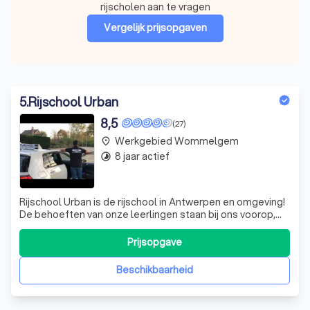
rijscholen aan te vragen
Vergelijk prijsopgaven
5
.
Rijschool Urban
8,5
(27)
Werkgebied Wommelgem
place
8 jaar actief
timelapse
Rijschool Urban is de rijschool in Antwerpen en omgeving!
De behoeften van onze leerlingen staan bij ons voorop,
waarbij zowel goede service als persoonlijke benadering
centraal staat. Omdat ieder mens uniek is heeft ook
Prijsopgave
iedere leerling andere begeleiding nodig.
Beschikbaarheid