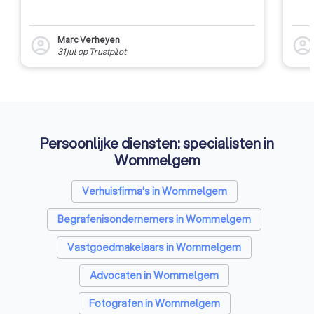
Marc Verheyen
account_circle
account_circl
31 jul
op
Trustpilot
Persoonlijke diensten: specialisten in
Wommelgem
Verhuisfirma's in Wommelgem
Begrafenisondernemers in Wommelgem
Vastgoedmakelaars in Wommelgem
Advocaten in Wommelgem
Fotografen in Wommelgem