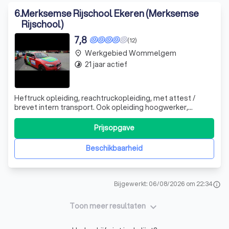
6
.
Merksemse Rijschool Ekeren (Merksemse
Rijschool)
7,8
(12)
Werkgebied Wommelgem
place
21 jaar actief
timelapse
Heftruck opleiding, reachtruckopleiding, met attest /
brevet intern transport. Ook opleiding hoogwerker,
verreiker, stapelaar, smallegang truck en terminal trekker.
Rijbewijzen A, AM, B, BE, C, CE, D en DE. Een gedegen
Prijsopgave
opleiding voor auto, vrachtwagen, motorfiets en andere...
Ook opfrissing, vervol
Beschikbaarheid
Bijgewerkt: 06/08/2026 om 22:34
info
keyboard_arrow_down
Toon meer resultaten