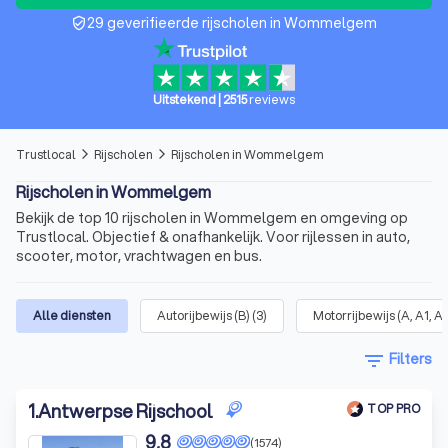
29 geverifieerde rijscholen in Wommelgem
verified_user
Uitstekend
|
2515
reviews
Trustlocal
Rijscholen
Rijscholen in Wommelgem
arrow_forward_ios
arrow_forward_ios
Rijscholen in Wommelgem
Bekijk de top 10 rijscholen in Wommelgem en omgeving op
Trustlocal. Objectief & onafhankelijk. Voor rijlessen in auto,
scooter, motor, vrachtwagen en bus.
Alle diensten
Autorijbewijs (B)
(
3
)
Motorrijbewijs (A, A1, A
filter_list
Filters
1
.
Antwerpse Rijschool
TOP PRO
9,8
(1574)