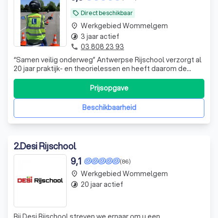
Direct beschikbaar
local_offer
Werkgebied Wommelgem
place
3 jaar actief
timelapse
03 808 23 93
phone
“Samen veilig onderweg” Antwerpse Rijschool verzorgt al
20 jaar praktijk- en theorielessen en heeft daarom de
nodige ervaring en kennis om je te helpen bij het behalen
van jouw rijbewijs.
Prijsopgave
Beschikbaarheid
2
.
Desi Rijschool
9,1
(86)
Werkgebied Wommelgem
place
20 jaar actief
timelapse
Bij Desi Rijschool streven we ernaar om u een