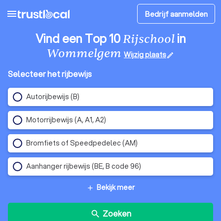
menu
Bedrijf aanmelden
Vind een Top 10
in
Rijschool
Wommelgem
Wijzig plaats
edit
Selecteer het rijbewijs
Autorijbewijs (B)
Motorrijbewijs (A, A1, A2)
Bromfiets of Speedpedelec (AM)
Aanhanger rijbewijs (BE, B code 96)
Bekijk meer
add
Zoeken
search