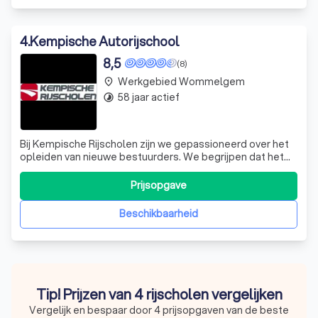
4
.
Kempische Autorijschool
8,5
(8)
Werkgebied Wommelgem
place
58 jaar actief
timelapse
Bij Kempische Rijscholen zijn we gepassioneerd over het
opleiden van nieuwe bestuurders. We begrijpen dat het
leren besturen van een voertuig een grote stap is, en we
zijn er om u te begeleiden op elke stap van de weg. Onze
Prijsopgave
ervaren lesgevers zijn toegewijd aan het leveren van
kwaliteitsopleidingen,
Beschikbaarheid
Tip! Prijzen van 4 rijscholen vergelijken
Vergelijk en bespaar door 4 prijsopgaven van de beste