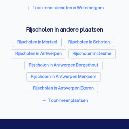
Coaches in Wommelgem
Toon meer diensten in Wommelgem
add
Architecten in Wommelgem
Rijscholen in andere plaatsen
Psychologen in Wommelgem
Relatietherapeut in Wommelgem
Rijscholen in Mortsel
Rijscholen in Schoten
Reisbureaus in Wommelgem
Rijscholen in Antwerpen
Rijscholen in Deurne
Personal trainers in Wommelgem
Rijscholen in Antwerpen Borgerhout
Rijscholen in Antwerpen Merksem
Rijscholen in Antwerpen Ekeren
Rijscholen in Brasschaat
Rijscholen in Aartselaar
Toon meer plaatsen
add
Rijscholen in Kontich Waarloos
Rijscholen in Gent
Rijscholen in Brugge
Rijscholen in Leuven