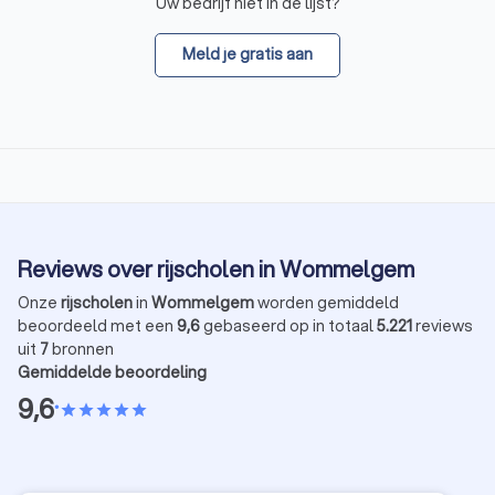
Uw bedrijf niet in de lijst?
Meld je gratis aan
Reviews over rijscholen in Wommelgem
Onze
rijscholen
in
Wommelgem
worden gemiddeld
beoordeeld met een
9,6
gebaseerd op in totaal
5.221
reviews
uit
7
bronnen
Gemiddelde beoordeling
9,6
•
star
star
star
star
star