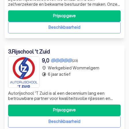
zelfverzekerde en bekwame bestuurder te maken. Onze
professionele instructeurs bieden zowel praktijk- als
theorielessen aan, in een volledig uitgeruste leswagen. Of
Prijsopgave
u nu een beginner bent of al enige ervaring heeft, wij
passen onze lessen aan uw behoefte
Beschikbaarheid
3
.
Rijschool 't Zuid
9,0
(23)
Werkgebied Wommelgem
place
6 jaar actief
timelapse
Autorijschool 'T Zuid is al een decennium lang een
betrouwbare partner voor kwaliteitsvolle rijlessen en
spoedcursussen. Wij zijn er trots op dat we onze
leerlingen de fijne kneepjes van het autorijden bijbrengen
Prijsopgave
en hen helpen om snel hun rijbewijs te behalen. Onze
aanpak is altijd persoonlijk en op
Beschikbaarheid