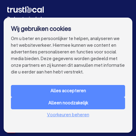
Rijscholen in Aalst
Rijscholen in Mechelen
Rijscholen in Kortrijk
Rijscholen in Hasselt
De beste rijscholen voor u
Wij gebruiken cookies
Rijscholen in Sint-Niklaas
Rijscholen in Genk
info@trustlocal.be
Om u beter en persoonlijker te helpen, analyseren we
Rijscholen in Roeselare
Rijscholen in Beveren
het websiteverkeer. Hiermee kunnen we content en
advertenties personaliseren en functies voor social
Rijscholen in Dendermonde
Rijscholen in Beringen
media bieden. Deze gegevens worden gedeeld met
onze partners en zij kunnen dit aanvullen met informatie
Rijscholen in Turnhout
Rijscholen in Dilbeek
keyboard_arrow_down
VOOR PARTICULIEREN
die u eerder aan hen hebt verstrekt.
Rijscholen in Heist-op-den-Berg
keyboard_arrow_down
VOOR BEDRIJVEN
Rijscholen in Sint-Truiden
Rijscholen in Lokeren
Alles accepteren
keyboard_arrow_down
OVER TRUSTLOCAL
Rijscholen in de buurt
Alleen noodzakelijk
LAND
Nederland
Voorkeuren beheren
België
Duitsland
Spanje