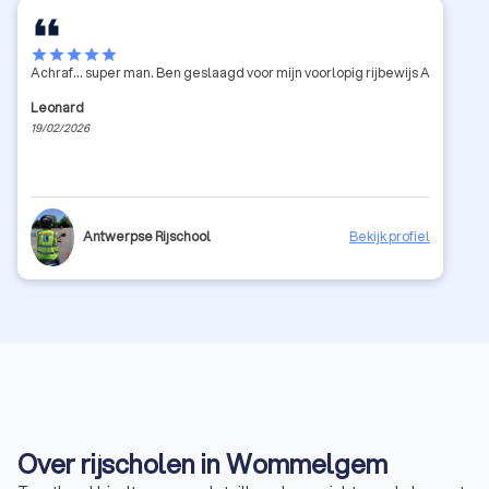
star
star
star
star
star
Achraf… super man. Ben geslaagd voor mijn voorlopig rijbewijs A
Leonard
19/02/2026
Antwerpse Rijschool
Bekijk profiel
Over rijscholen in Wommelgem