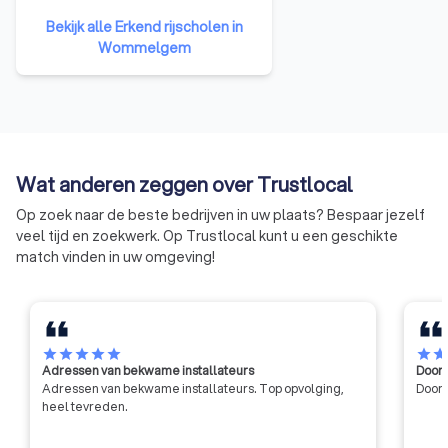
erkende rijschool. Als die
Bekijk alle Erkend rijscholen in
oordeelt dat u in staat bent om
Wommelgem
alleen verder te oefenen, krijgt u
een bekwaamheidsattest. Met
dat attest gaat u naar uw
gemeentebestuur om uw
voorlopig rijbewijs aan te vragen.
Uw voorlopig rijbewijs is 18
Wat anderen zeggen over Trustlocal
maanden geldig en u mag dan
rondrijden zonder begeleider.
Op zoek naar de beste bedrijven in uw plaats? Bespaar jezelf
veel tijd en zoekwerk. Op Trustlocal kunt u een geschikte
match vinden in uw omgeving!
star
star
star
star
star
star
sta
Adressen van bekwame installateurs
Door 
Adressen van bekwame installateurs. Top opvolging,
Door 
heel tevreden.