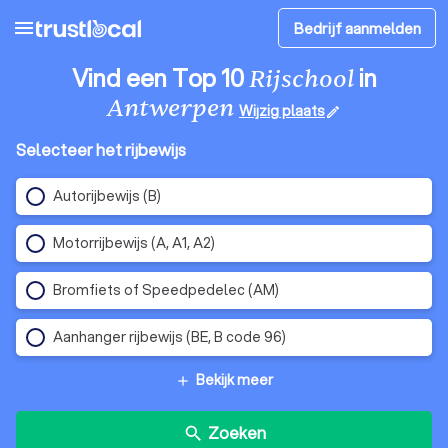
menu
Bedrijf aanmelden
Vind een Top 10
in
Rijschool
Antwerpen
Wijzig plaats
edit
Selecteer het rijbewijs
Autorijbewijs (B)
Motorrijbewijs (A, A1, A2)
Bromfiets of Speedpedelec (AM)
Aanhanger rijbewijs (BE, B code 96)
Bekijk meer
add
Zoeken
search