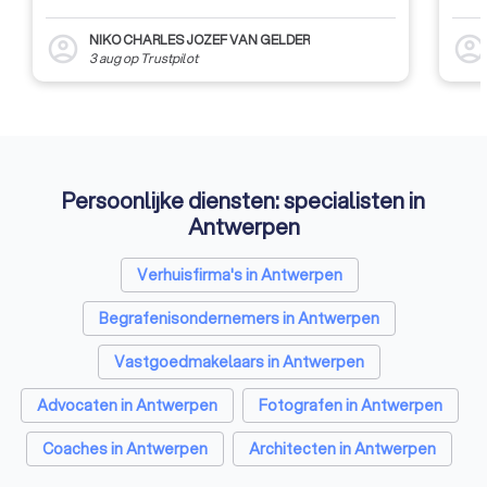
NIKO CHARLES JOZEF VAN GELDER
account_circle
account_circl
3 aug
op
Trustpilot
Persoonlijke diensten: specialisten in
Antwerpen
Verhuisfirma's in Antwerpen
Begrafenisondernemers in Antwerpen
Vastgoedmakelaars in Antwerpen
Advocaten in Antwerpen
Fotografen in Antwerpen
Coaches in Antwerpen
Architecten in Antwerpen