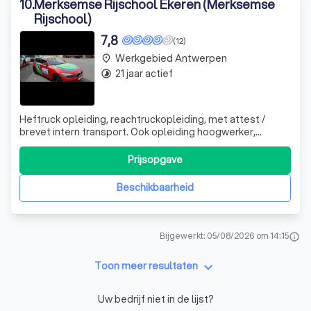
10
.
Merksemse Rijschool Ekeren (Merksemse
Rijschool)
7,8
(12)
Werkgebied Antwerpen
place
21 jaar actief
timelapse
Heftruck opleiding, reachtruckopleiding, met attest /
brevet intern transport. Ook opleiding hoogwerker,
verreiker, stapelaar, smallegang truck en terminal trekker.
Rijbewijzen A, AM, B, BE, C, CE, D en DE. Een gedegen
Prijsopgave
opleiding voor auto, vrachtwagen, motorfiets en andere...
Ook opfrissing, vervol
Beschikbaarheid
Bijgewerkt: 05/08/2026 om 14:15
info
keyboard_arrow_down
Toon meer resultaten
Uw bedrijf niet in de lijst?