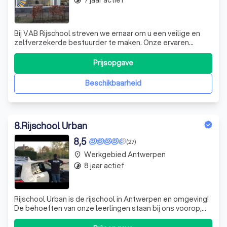
7 jaar actief
timelapse
Bij VAB Rijschool streven we ernaar om u een veilige en
zelfverzekerde bestuurder te maken. Onze ervaren
instructeurs, zoals mevrouw Sonja, zijn er om u op een
rustige en duidelijke manier te leren rijden. We begrijpen
Prijsopgave
dat leren rijden een uitdaging kan zijn, daarom nemen we
de tijd om u te helpen m
Beschikbaarheid
8
.
Rijschool Urban
8,5
(27)
Werkgebied Antwerpen
place
8 jaar actief
timelapse
Rijschool Urban is de rijschool in Antwerpen en omgeving!
De behoeften van onze leerlingen staan bij ons voorop,
waarbij zowel goede service als persoonlijke benadering
centraal staat. Omdat ieder mens uniek is heeft ook