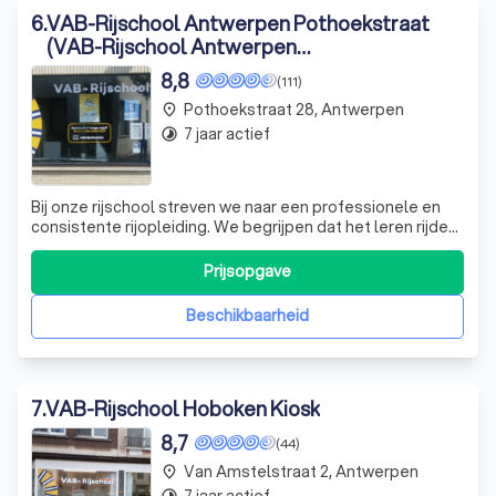
6
.
VAB-Rijschool Antwerpen Pothoekstraat
(VAB-Rijschool Antwerpen
(Pothoekstraat))
8,8
(111)
Pothoekstraat 28, Antwerpen
place
7 jaar actief
timelapse
Bij onze rijschool streven we naar een professionele en
consistente rijopleiding. We begrijpen dat het leren rijden
een persoonlijke ervaring is, en daarom zorgen we ervoor
dat onze instructeurs op één lijn zitten met hun
Prijsopgave
begeleiding. Onze instructeurs zijn ervaren en geduldig,
en ze zijn er om je t
Beschikbaarheid
7
.
VAB-Rijschool Hoboken Kiosk
8,7
(44)
Van Amstelstraat 2, Antwerpen
place