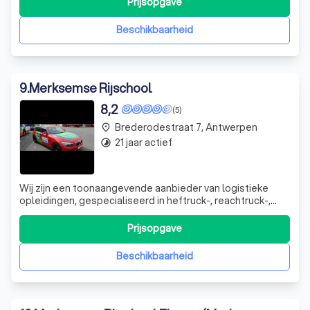
Prijsopgave
iedere leerling andere begeleiding nodig.
Beschikbaarheid
9
.
Merksemse Rijschool
8,2
(5)
Brederodestraat 7, Antwerpen
place
21 jaar actief
timelapse
Wij zijn een toonaangevende aanbieder van logistieke
opleidingen, gespecialiseerd in heftruck-, reachtruck-,
hoogwerker-, verreiker-, stapelaar-, smallegang truck- en
terminal trekkeropleidingen. Onze opleidingen voldoen
Prijsopgave
aan de strenge VCA-normen en we bieden ook nascholing
voor bestuurders van rijb
Beschikbaarheid