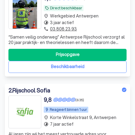
Direct beschikbaar
local_offer
Werkgebied Antwerpen
place
3 jaar actief
timelapse
03 808 23 93
phone
“Samen veilig onderweg” Antwerpse Rijschool verzorgt al
20 jaar praktijk- en theorielessen en heeft daarom de
nodige ervaring en kennis om je te helpen bij het behalen
van jouw rijbewijs.
Prijsopgave
Beschikbaarheid
2
.
Rijschool Sofia
9,8
(635)
Reageert binnen 1 uur
Korte Winkelstraat 9, Antwerpen
place
7 jaar actief
timelapse
Al jaren zijn wij het meest vertrouwde adres voor