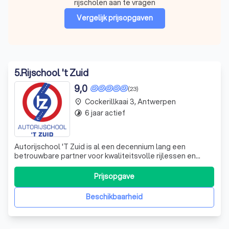
rijscholen aan te vragen
Vergelijk prijsopgaven
5
.
Rijschool 't Zuid
9,0
(23)
Cockerillkaai 3, Antwerpen
place
6 jaar actief
timelapse
Autorijschool 'T Zuid is al een decennium lang een
betrouwbare partner voor kwaliteitsvolle rijlessen en
spoedcursussen. Wij zijn er trots op dat we onze
leerlingen de fijne kneepjes van het autorijden bijbrengen
Prijsopgave
en hen helpen om snel hun rijbewijs te behalen. Onze
aanpak is altijd persoonlijk en op
Beschikbaarheid