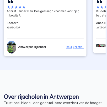
star
star
star
star
star
star
star
sta
Achraf… super man. Ben geslaagd voor mijn voorlopig
Duideli
rijbewijs A
begelei
Leonard
Anne H
19/02/2026
10/12/20
Antwerpse Rijschool
Bekijk profiel
Over rijscholen in Antwerpen
Trustlocal biedt u een gedetailleerd overzicht van de hoogst