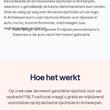
beoordeelde en professionele rijscholen in Antwerpen,
waardoor u gemakkelijk de beste dienstverleners kunt vinden.
Snel en veilig op weg met de beste rijscholen uit uw regio.
In Antwerpen kunt u een rijschool inhuren voor rijlessen in
auto, motor, scooter/brommer, vrachtwagen, bus,
aanhangwagen en tractor.
Auto: België telt ongeveer 6 miljoen personenauto's.
Daarmee is de auto veruit het meest gebruikte
motorvoertuig. Dat is niet verwonderlijk als u bedenkt
hoeveel vrijheid het geeft bij het plannen van vakanties
of het reizen naar/tijdens werk. Hoog tijd dus om een
autorijbewijs te halen. Een rijschool leert u alles wat u
moet weten voor het besturen van een auto en regelt
vaak ook de examens voor u. Sommigen zullen ook
extra's bieden zoals theorie cursus of een slipcursus na
Hoe het werkt
het behalen van het rijbewijs. U kunt ook kiezen om te
leren rijden in een automaat, of het nu om persoonlijke
voorkeur of om een handicap is.
Op zoek naar de meest geschikte rijschool voor uw
Motor: voor het motorrijbewijs is vaak iets meer training
opdracht? Bij Trustlocal vraagt u gratis en vrijblijvend
nodig dan voor een auto, gewoonweg vanwege hoe
kwetsbaar een motorrijder is in het verkeer. Het is dus
voorstellen op bij de beste rijscholen in Antwerpen.
van belang hier een goede rijinstructeur voor in te