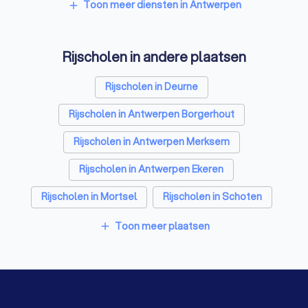
Psychologen in Antwerpen
Toon meer diensten in Antwerpen
add
Relatietherapeut in Antwerpen
Rijscholen in andere plaatsen
Reisbureaus in Antwerpen
Personal trainers in Antwerpen
Rijscholen in Deurne
Rijscholen in Antwerpen Borgerhout
Rijscholen in Antwerpen Merksem
Rijscholen in Antwerpen Ekeren
Rijscholen in Mortsel
Rijscholen in Schoten
Rijscholen in Brasschaat
Rijscholen in Aartselaar
Toon meer plaatsen
add
Rijscholen in Kontich Waarloos
Rijscholen in Sint-Niklaas Nieuwkerken-Waas
Rijscholen in Gent
Rijscholen in Brugge