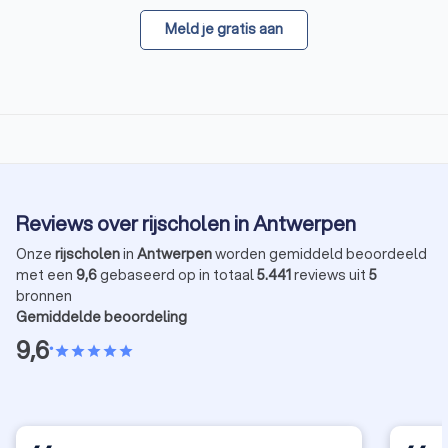
Meld je gratis aan
Reviews over rijscholen in Antwerpen
Onze
rijscholen
in
Antwerpen
worden gemiddeld beoordeeld
met een
9,6
gebaseerd op in totaal
5.441
reviews uit
5
bronnen
Gemiddelde beoordeling
9,6
•
star
star
star
star
star