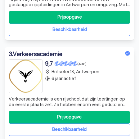
geslaagde rijopleidingen in Antwerpen en omgeving. Met
onze veilige, efficiënte en moderne aanpak helpen we jou
snel en zeker aan je rijbewijs. Waarom kiezen voor ons? •
Prijsopgave
Hoog slagingspercentage • Rijopleiding volledig op maat •
Ervaren en geduldige i
Beschikbaarheid
3
.
Verkeersacademie
9,7
(498)
Britselei 13, Antwerpen
place
6 jaar actief
timelapse
Verkeersacademie is een rijschool dat zijn leerlingen op
de eerste plaats zet. Ze hebben enorm veel geduld en
een groot hart voor elke leerling. Ze gaan super om met
faalangst en geven effectieve feedback aan de hand van
Prijsopgave
jou mogelijkheden. Ik had zelf bijna opgegeven maar de
instructeur hebben me al
Beschikbaarheid