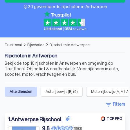
30 geverifieerde rijscholen in Antwerpen
verified_user
Uitstekend
|
2524
reviews
Trustlocal
Rijscholen
Rijscholen in Antwerpen
arrow_forward_ios
arrow_forward_ios
Rijscholen in Antwerpen
Bekijk de top 10 rijscholen in Antwerpen en omgeving op
Trustlocal. Objectief & onafhankelijk. Voor rijlessen in auto,
scooter, motor, vrachtwagen en bus.
Alle diensten
Autorijbewijs (B)
(
9
)
Motorrijbewijs (A, A1, A
filter_list
Filters
1
.
Antwerpse Rijschool
TOP PRO
9,8
(1583)