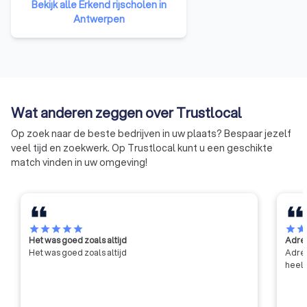
Bekijk alle Erkend rijscholen in
oordeelt dat u in staat bent om
Antwerpen
alleen verder te oefenen, krijgt u
een bekwaamheidsattest. Met
dat attest gaat u naar uw
gemeentebestuur om uw
voorlopig rijbewijs aan te vragen.
Uw voorlopig rijbewijs is 18
Wat anderen zeggen over Trustlocal
maanden geldig en u mag dan
rondrijden zonder begeleider.
Op zoek naar de beste bedrijven in uw plaats? Bespaar jezelf
veel tijd en zoekwerk. Op Trustlocal kunt u een geschikte
match vinden in uw omgeving!
star
star
star
star
star
star
sta
Het was goed zoals altijd
Adres
Het was goed zoals altijd
Adres
heel 