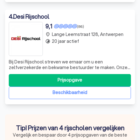
4
.
Desi Rijschool
9,1
(86)
Lange Leemstraat 128, Antwerpen
place
20 jaar actief
timelapse
Bij Desi Rijschool streven we ernaar om u een
zelfverzekerde en bekwame bestuurder te maken. Onze
professionele instructeurs bieden zowel praktijk- als
theorielessen aan, in een volledig uitgeruste leswagen. Of
Prijsopgave
u nu een beginner bent of al enige ervaring heeft, wij
passen onze lessen aan uw behoefte
Beschikbaarheid
Tip! Prijzen van 4 rijscholen vergelijken
Vergelijk en bespaar door 4 prijsopgaven van de beste