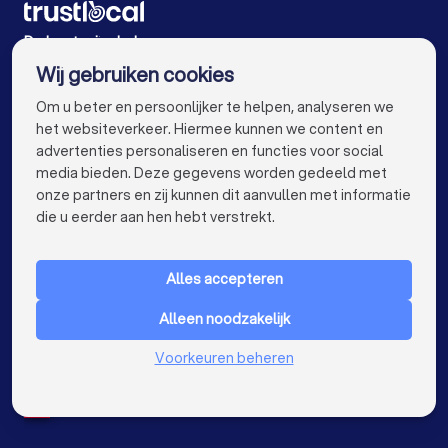
Rijscholen in Leuven
Rijscholen in Aalst
De beste rijscholen voor u
Wij gebruiken cookies
Rijscholen in Mechelen
Rijscholen in Kortrijk
info@trustlocal.be
Om u beter en persoonlijker te helpen, analyseren we
Rijscholen in Hasselt
Rijscholen in Sint-Niklaas
het websiteverkeer. Hiermee kunnen we content en
advertenties personaliseren en functies voor social
Rijscholen in Genk
Rijscholen in Roeselare
media bieden. Deze gegevens worden gedeeld met
onze partners en zij kunnen dit aanvullen met informatie
Rijscholen in Beveren
Rijscholen in Dendermonde
keyboard_arrow_down
VOOR PARTICULIEREN
die u eerder aan hen hebt verstrekt.
Rijscholen in Beringen
Rijscholen in Turnhout
keyboard_arrow_down
VOOR BEDRIJVEN
Rijscholen in Dilbeek
Alles accepteren
keyboard_arrow_down
OVER TRUSTLOCAL
Rijscholen in Heist-op-den-Berg
Alleen noodzakelijk
LAND
Nederland
Voorkeuren beheren
Rijscholen in Sint-Truiden
Rijscholen in Lokeren
België
Duitsland
Rijscholen in de buurt
Spanje