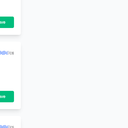
ave
(3)
ave
(1)