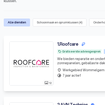
klussen.
Alle diensten
Schoonmaak en opruimklussen
(
4
)
Onderh
1
.
Roofcare
Gratis eerste adviesgesprek
local_offer
We bieden reparatie en onderh
zonnepanelen, geballaste daken
asbest leien, dakpannen, sandwich panelen! RoofCare biedt u een
Werkgebied Wommelgem
place
mogelijke daktype
7 jaar actief
timelapse
12
photo_size_select_actual
2
.
AVN Technics