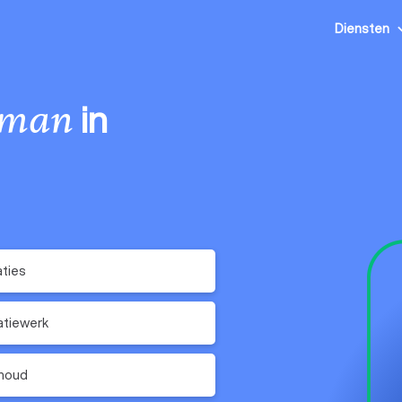
Diensten
in
sman
ties
latiewerk
houd