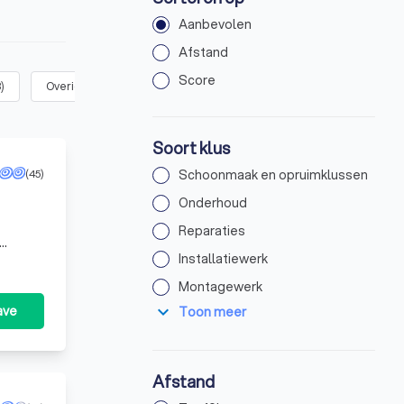
Aanbevolen
Afstand
Score
3
)
Overige klussen
(
5
)
Soort klus
(45)
Schoonmaak en opruimklussen
Onderhoud
Reparaties
Installatiewerk
Montagewerk
expand_more
ave
Toon meer
Afstand