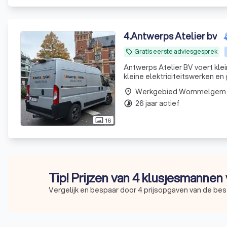
4
.
Antwerps Atelier bv
Gratis eerste adviesgesprek
local_offer
Antwerps Atelier BV voert kle
kleine elektriciteitswerken 
Werkgebied Wommelgem
place
26 jaar actief
timelapse
16
photo_size_select_actual
Tip! Prijzen van 4 klusjesmannen 
Vergelijk en bespaar door 4 prijsopgaven van de be