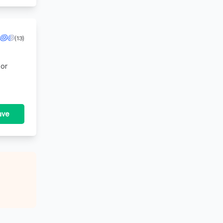
(13)
oor
ave