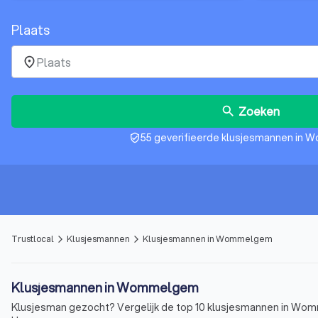
Plaats
place
Zoeken
search
55 geverifieerde klusjesmannen in
verified_user
Trustlocal
Klusjesmannen
Klusjesmannen in Wommelgem
arrow_forward_ios
arrow_forward_ios
Klusjesmannen in Wommelgem
Klusjesman gezocht? Vergelijk de top 10 klusjesmannen in Womm