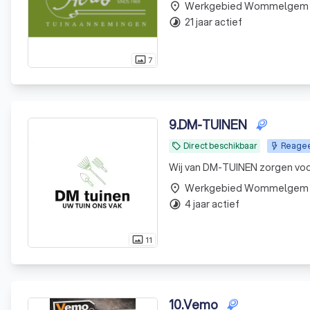
Werkgebied Wommelgem
ern
place
21 jaar actief
timelapse
7
photo_size_select_actual
9
.
DM-TUINEN
Direct beschikbaar
Reagee
local_offer
Werkgebied Wommelgem
place
4 jaar actief
timelapse
11
photo_size_select_actual
10
.
Vemo