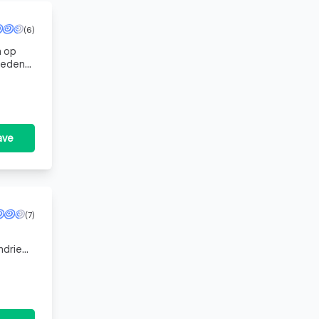
(6)
n op
et ons te c
ave
(7)
ndries
staura