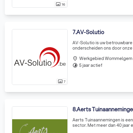
16
photo_size_select_actual
7
.
AV-Solutio
AV-Solutio is uw betrouwbare 
onderscheiden ons door onze k
audiotoepassingen. Of u nu vra
Werkgebied Wommelgem
place
5 jaar actief
timelapse
7
photo_size_select_actual
8
.
Aerts Tuinaanneming
Aerts Tuinaannemingen is een 
sector. Met meer dan 40 jaar 
expertise en toewijding. We b