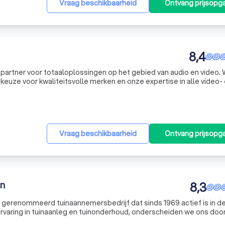
Vraag beschikbaarheid
Ontvang prijsopg
8,4
partner voor totaaloplossingen op het gebied van audio en video. 
euze voor kwaliteitsvolle merken en onze expertise in alle video-
gen heeft over beveiliging, een risicoanalyse op maat nodig heeft,
Vraag beschikbaarheid
Ontvang prijsopg
en
8,3
gerenommeerd tuinaannemersbedrijf dat sinds 1969 actief is in d
ervaring in tuinaanleg en tuinonderhoud, onderscheiden we ons doo
egrijpen dat uw tuin een verlengstuk van uw huis is en daarom stre