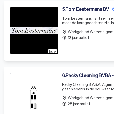
5
.
Tom Eestermans BV
Tom Eestermans hanteert een 
maat de kerngedachten zijn. In de loop der jaren hebben wij dan ook een groot, vast en vooral tevreden
Werkgebied Wommelgem
place
12 jaar actief
timelapse
9
photo_size_select_actual
6
.
Packy Cleaning BVBA -
Packy Cleaning B.V.B.A. Algeme
geschiedenis in de bouwsector
en zijn zoon Jeff, hebben we 
Werkgebied Wommelgem
place
28 jaar actief
timelapse