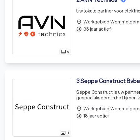
Uw lokale partner voor elektri
Werkgebied Wommelgem
place
38 jaar actief
timelapse
5
photo_size_select_actual
3
.
Seppe Construct Bvba
Seppe Construct is uw partner 
gespecialiseerd in het lijmen 
van A tot Z. Zaakvoerder Steve
Werkgebied Wommelgem
place
18 jaar actief
timelapse
3
photo_size_select_actual