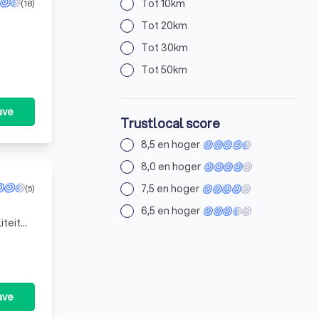
Tot 10km
(18)
Tot 20km
Tot 30km
Tot 50km
ave
Trustlocal score
8,5 en hoger
8,0 en hoger
7,5 en hoger
(5)
6,5 en hoger
iteit
nd z
ave