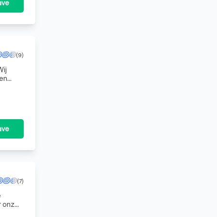
ave
(9)
Wij
 en
 of op z
ave
(7)
e
r onze
ven we