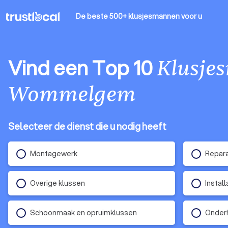
De beste 500+ klusjesmannen
voor u
Vind een Top 10
Klusje
Wommelgem
Selecteer de dienst die u nodig heeft
Montagewerk
Repara
Overige klussen
Instal
Schoonmaak en opruimklussen
Onder