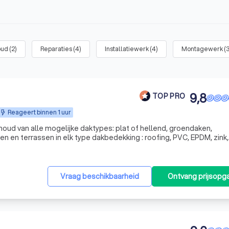
oud
(
2
)
Reparaties
(
4
)
Installatiewerk
(
4
)
Montagewerk
(
9,8
TOP PRO
Reageert binnen 1 uur
oud van alle mogelijke daktypes: plat of hellend, groendaken,
 en terrassen in elk type dakbedekking : roofing, PVC, EPDM, zink,
 periodieke onderhoud van alle
Vraag beschikbaarheid
Ontvang prijsopg