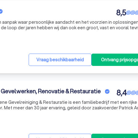
8,5
aanpak waar persoonlijke aandacht en het voorzien in oplossinge
klantenbestand weten op te bouwen. Wenst u meer informatie over onze diensten? Aarzel ni
Vraag beschikbaarheid
Ontvang prijsopg
 Gevelwerken, Renovatie & Restauratie
8,4
ne Gevelreiniging & Restauratie is een familiebedrijf met een rijke
. Met meer dan 30 jaar ervaring, geleid door zaakvoerder Patrick A
ons gespecialiseerd in algemene gevelwerken, gevelreiniging en re