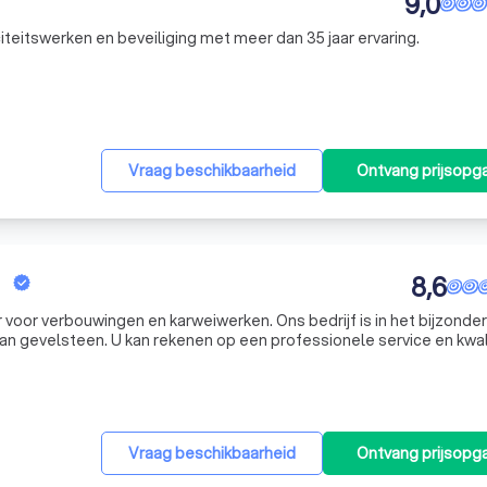
9,0
citeitswerken en beveiliging met meer dan 35 jaar ervaring.
Vraag beschikbaarheid
Ontvang prijsopg
8,6
voor verbouwingen en karweiwerken. Ons bedrijf is in het bijzonder
van gevelsteen. U kan rekenen op een professionele service en kwal
n Aerts heeft jaren ervaring in het vak en garandeert als zelfwerke
Vraag beschikbaarheid
Ontvang prijsopg