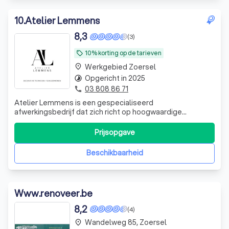
10
.
Atelier Lemmens
8,3
(3)
10% korting op de tarieven
local_offer
Werkgebied Zoersel
place
Opgericht in 2025
timelapse
03 808 86 71
phone
Atelier Lemmens is een gespecialiseerd
afwerkingsbedrijf dat zich richt op hoogwaardige
decoratieve technieken voor interieurs en exterieurs. Wij
creëren unieke, duurzame en naadloze afwerkingen die
Prijsopgave
een ruimte karakter, warmte en verfijning geven. Onze
corebusiness bestaat uit: • Badkamers in cement
Beschikbaarheid
Www.renoveer.be
8,2
(4)
Wandelweg 85, Zoersel
place