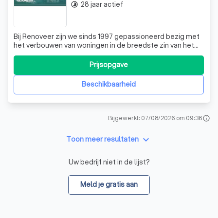
28 jaar actief
timelapse
Bij Renoveer zijn we sinds 1997 gepassioneerd bezig met
het verbouwen van woningen in de breedste zin van het
woord. Onze belangrijkste doelstelling is om met een
strikte planning, de woning in een zeer korte termijn op te
Prijsopgave
leveren. Dit minimaliseert het ongemak voor de klant en
zorgt ervoor dat ze s
Beschikbaarheid
Bijgewerkt: 07/08/2026 om 09:36
info
keyboard_arrow_down
Toon meer resultaten
Uw bedrijf niet in de lijst?
Meld je gratis aan