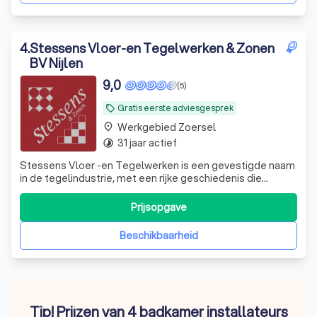
4
.
Stessens Vloer-en Tegelwerken & Zonen
BV Nijlen
9,0
(5)
Gratis eerste adviesgesprek
local_offer
Werkgebied Zoersel
place
31 jaar actief
timelapse
Stessens Vloer -en Tegelwerken is een gevestigde naam
in de tegelindustrie, met een rijke geschiedenis die
teruggaat tot 1994. Onder leiding van zaakvoerder Danny,
die zijn expertise in de loop der jaren heeft opgebouwd,
Prijsopgave
hebben we ons onderscheiden door onze toewijding aan
kwaliteit en vakmanschap.
Beschikbaarheid
Tip! Prijzen van 4 badkamer installateurs