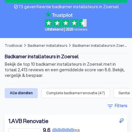
73 geverifieerde badkamer installateurs in Zoersel
verified_user
Uitstekend
|
2525
reviews
Trustlocal
Badkamer installateurs
Badkamer installateurs in Zoersel
arrow_forward_ios
arrow_forward_ios
Badkamer installateurs in Zoersel
Bekijk de top 10 badkamer installateurs in Zoersel met in
totaal 2,413 reviews en een gemiddelde score van 8.6. Bekijk,
vergelijk & bespaar.
Alle diensten
Complete badkamerrenovatie
(
47
)
Sanitair
filter_list
Filters
1
.
AVB Renovatie
9,6
(53)