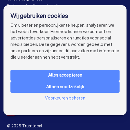
Badkamer installateurs in Hoogstraten
De beste badkamer installateurs voor u
Wij gebruiken cookies
Badkamer installateurs in Antwerpen
info@trustlocal.be
Om u beter en persoonlijker te helpen, analyseren we
Badkamer installateurs in Gent
het websiteverkeer. Hiermee kunnen we content en
advertenties personaliseren en functies voor social
Badkamer installateurs in Brugge
media bieden. Deze gegevens worden gedeeld met
onze partners en zij kunnen dit aanvullen met informatie
Badkamer installateurs in Leuven
keyboard_arrow_down
VOOR PARTICULIEREN
die u eerder aan hen hebt verstrekt.
Badkamer installateurs in Aalst
keyboard_arrow_down
VOOR BEDRIJVEN
Badkamer installateurs in Mechelen
Alles accepteren
keyboard_arrow_down
OVER TRUSTLOCAL
Badkamer installateurs in Kortrijk
Alleen noodzakelijk
LAND
Nederland
Voorkeuren beheren
Badkamer installateurs in Hasselt
België
Duitsland
Badkamer installateurs in Sint-Niklaas
Spanje
Badkamer installateurs in Genk
©
2026
Trustlocal