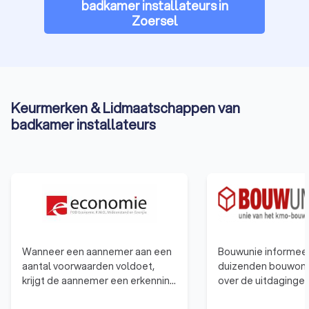
badkamer installateurs in
een prachtig afgewerkte badkamer die aan al uw
Zoersel
verwachtingen voldoet.
Wacht niet langer en vraag vandaag nog gratis vier offertes
aan via Trustlocal om verschillende badkamer installateurs uit
Zoersel te vergelijken en breng uw droombadkamer tot leven.
Keurmerken & Lidmaatschappen van
badkamer installateurs
Wanneer een aannemer aan een
Bouwunie informeer
aantal voorwaarden voldoet,
duizenden bouwon
krijgt de aannemer een erkenning
over de uitdaginge
van de bevoegde regionale
veranderingen in d