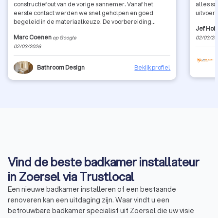
constructiefout van de vorige aannemer. Vanaf het
alles s
eerste contact werden we snel geholpen en goed
uitvoeri
begeleid in de materiaalkeuze. De voorbereiding
Jef Hob
verliep zeer grondig en professioneel, en de werken
Marc Coenen
op Google
02/03/20
zelf werden netjes en correct uitgevoerd volgens het
02/03/2026
afgesproken tijdschema. Wat we bijzonder
apprecieerden, was dat alles elke dag proper werd
achtergelaten en opgeruimd. Kortom: een zeer
Bathroom Design
Bekijk profiel
professionele aanpak, correcte uitvoering en duidelijke
communicatie. Een vriendelijke en aangenaam contact
met de zaakvoerder en zijn team. Zeker aan te raden!
Vind de beste badkamer installateur
in Zoersel via Trustlocal
Een nieuwe badkamer installeren of een bestaande
renoveren kan een uitdaging zijn. Waar vindt u een
betrouwbare badkamer specialist uit Zoersel die uw visie