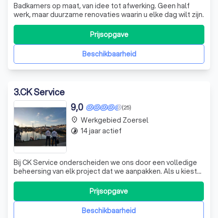
Badkamers op maat, van idee tot afwerking. Geen half
werk, maar duurzame renovaties waarin u elke dag wilt zijn.
Prijsopgave
Beschikbaarheid
3
.
CK Service
9,0
(25)
Werkgebied Zoersel
place
14 jaar actief
timelapse
Bij CK Service onderscheiden we ons door een volledige
beheersing van elk project dat we aanpakken. Als u kiest
voor onze diensten, kiest u voor kwaliteit en
betrokkenheid. Onze zaakvoerder werkt persoonlijk mee
Prijsopgave
aan uw project, wat zorgt voor een directe lijn en heldere
communicatie. We zijn trots o
Beschikbaarheid