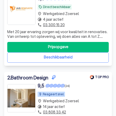
Direct beschikbaar
local_offer
Werkgebied Zoersel
place
4 jaar actief
timelapse
03 300 15 20
phone
Met 20 jaar ervaring zorgen wij voor kwaliteit in renovaties.
Van ontwerp tot oplevering, wij doen alles van A tot Z.
Binnen de 48 uur na het bezoek ontvangt u een
gedetailleerde offerte.
Prijsopgave
Beschikbaarheid
2
.
Bathroom Design
TOP PRO
9,5
(24)
Reageert snel
Werkgebied Zoersel
place
14 jaar actief
timelapse
03 808 33 42
phone