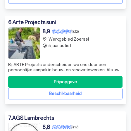
6
.
Arte Projects suni
8,9
(22)
Werkgebied Zoersel
place
5 jaar actief
timelapse
Bij ARTE Projects onderscheiden we ons door een
persoonlijke aanpak in bouw- en renovatiewerken. Als uw
betrouwbare aannemer in de regio Antwerpen, staan wij
garant voor kwaliteit en vakmanschap. Onze zelfwerkende
Prijsopgave
zaakvoerder fungeert als uw directe aanspreekpunt,
waardoor u niet te maken krijgt met
Beschikbaarheid
7
.
AGS Lambrechts
8,8
(12)