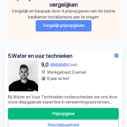
vergelijken
Vergelijk en bespaar door 4 prijsopgaven van de beste
badkamer installateurs aan te vragen
Vergelijk prijsopgaven
5
.
Water en vuur technieken
9,0
(40)
Werkgebied Zoersel
place
6 jaar actief
timelapse
Bij Water en Vuur Technieken onderscheiden we ons door
onze diepgaande expertise in verwarmingssystemen,
sanitaire installaties en badkamerrenovaties. Met meer
dan een decennium aan ervaring, garanderen wij een
Prijsopgave
vlekkeloze uitvoering van zowel totaalprojecten als
onderhoud en reparaties. Onze kernwaa
Beschikbaarheid