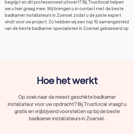
begrijpt en dit professioneel uitvoert? Bij Trustlocal helpen
we u hier graag mee. Wij brengen u in contact met de beste
badkamer installateurs in Zoersel zodat u de juiste expert
vindt voor uw project. Zo hebben wij een top 10 samengesteld
van de beste badkamer specialisten in Zoersel gebaseerd op
2,413 klantenbeoordelingen. Gemiddeld hebben de badkamer
installateurs in Zoersel een Trustlocal Score van undefined.
Ontdek vandaag nog welke specialist bij uw behoeften past
en vraag vier offertes aan bij verschillende badkamer
installateursuit Zoersel via Trustlocal. Of u nu een nieuwe
badkamer wilt laten installeren, een bestaande badkamer wilt
renoveren of aan een verbouwing wilt beginnen, Trustlocal
Hoe het werkt
biedt u de oplossing.
Op zoek naar de meest geschikte badkamer
Wat doet een badkamer installateur?
installateur voor uw opdracht? Bij Trustlocal vraagt u
Een badkamer installateur is een vakman die gespecialiseerd
gratis en vrijblijvend voorstellen op bij de beste
is in het ontwerpen, installeren en renoveren van badkamers.
badkamer installateurs in Zoersel.
Hierbij houdt de specialist in Zoersel rekening met uw
wensen, de beschikbare ruimte en uw budget. De taken van