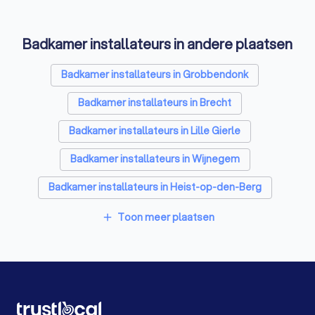
Laadpaal installateurs in Zoersel
Badkamer installateurs in andere plaatsen
Zonwering specialisten in Zoersel
Schrijnwerkers in Zoersel
Badkamer installateurs in Grobbendonk
Warmtepomp installateurs in Zoersel
Badkamer installateurs in Brecht
Glashandels in Zoersel
EPC-keurders in Zoersel
Badkamer installateurs in Lille Gierle
Klusjesmannen in Zoersel
Badkamer installateurs in Wijnegem
Badkamer installateurs in Heist-op-den-Berg
Badkamer installateurs in Heist-op-den-Berg Itegem
Toon meer plaatsen
add
Badkamer installateurs in Herentals
Badkamer installateurs in Schoten
Badkamer installateurs in Kasterlee Lichtaart