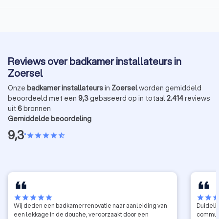
Reviews over badkamer installateurs in
Zoersel
Onze
badkamer installateurs
in
Zoersel
worden gemiddeld
beoordeeld met een
9,3
gebaseerd op in totaal
2.414
reviews
uit
6
bronnen
Gemiddelde beoordeling
9,3
•
star
star
star
star
star_half
star
star
star
star
star
star
star
sta
Wij deden een badkamerrenovatie naar aanleiding van
Duidelij
een lekkage in de douche, veroorzaakt door een
communi