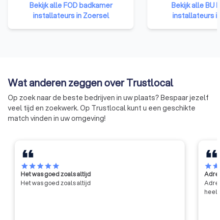
minister op advies van de
Bouwunie is er voor
Bekijk alle FOD badkamer
Bekijk alle BU
federale erkenningscommissie.
bedrijven en zelfst
installateurs in Zoersel
installateurs i
De erkenning geeft aan de
ondernemers uit d
aanbestedende overheden het
We behartigen de b
nodige vertrouwen voor een
de overheid, in de 
goede en degelijke uitvoering
publieke opinie en i
van de werken. De erkenning is,
met de andere soci
met andere woorden, een
Wat anderen zeggen over Trustlocal
kwaliteitslabel.
Op zoek naar de beste bedrijven in uw plaats? Bespaar jezelf
veel tijd en zoekwerk. Op Trustlocal kunt u een geschikte
match vinden in uw omgeving!
star
star
star
star
star
star
sta
Het was goed zoals altijd
Adres
Het was goed zoals altijd
Adres
heel 