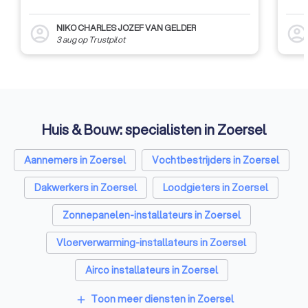
NIKO CHARLES JOZEF VAN GELDER
account_circle
account_circl
3 aug
op
Trustpilot
Huis & Bouw: specialisten in Zoersel
Aannemers in Zoersel
Vochtbestrijders in Zoersel
Dakwerkers in Zoersel
Loodgieters in Zoersel
Zonnepanelen-installateurs in Zoersel
Vloerverwarming-installateurs in Zoersel
Airco installateurs in Zoersel
Ramen en deuren specialisten in Zoersel
Toon meer diensten in Zoersel
add