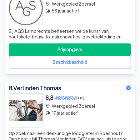
Werkgebied Zoersel
place
56 jaar actief
timelapse
Bij AGS Lambrechts beheersen we de kunst van
houtskeletbouw, totaalrenovaties, gevelbekleding en
dakwerken met een ongeëvenaarde expertise die we
gedurende 25 jaar hebben opgebouwd. Ons familiebedrijf,
Prijsopgave
versterkt door de energie en vernieuwing van zoon en
medezaakvoerder Nick, garandeert persoonlijke
Beschikbaarheid
8
.
Verlinden Thomas
8,8
(13)
Werkgebied Zoersel
place
17 jaar actief
timelapse
Op zoek naar een deskundige loodgieter in Boechout?
Dan bent u bij Thomas Verlinden GCV aan het juiste adres.