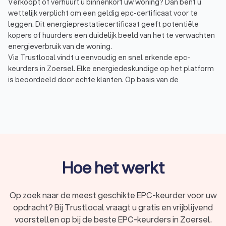
Verkoopt of verhuurt u binnenkort uw woning? Dan bent u
wettelijk verplicht om een geldig epc-certificaat voor te
leggen. Dit energieprestatiecertificaat geeft potentiële
kopers of huurders een duidelijk beeld van het te verwachten
energieverbruik van de woning.
Via Trustlocal vindt u eenvoudig en snel erkende epc-
keurders in Zoersel. Elke energiedeskundige op het platform
is beoordeeld door echte klanten. Op basis van de
Trustlocal-score, die tot stand komt op basis van
certificering, ervaring en 172 reviews, weet u meteen welke
specialist het best aansluit bij uw situatie. In Zoersel behalen
energiedeskundigen gemiddeld een score van 8.6.
Wat doet een epc-keurder?
Hoe het werkt
Een epc-keurder, ook wel energiedeskundige genoemd, komt
bij u langs in Zoersel en voert een plaatsbezoek uit om een
officieel epc-attest op te stellen. Dit document toont aan
Op zoek naar de meest geschikte EPC-keurder voor uw
hoe energiezuinig uw woning of appartement is.
opdracht? Bij Trustlocal vraagt u gratis en vrijblijvend
Het epc bevat onder andere:
voorstellen op bij de beste EPC-keurders in Zoersel.
een epc-waarde (kWh/m²/jaar): geeft aan hoeveel