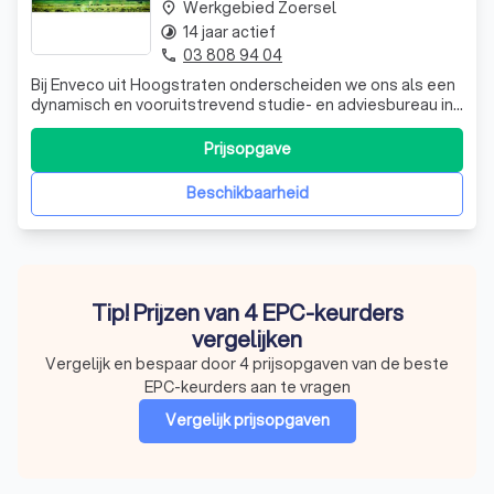
Werkgebied Zoersel
place
14 jaar actief
timelapse
03 808 94 04
phone
Bij Enveco uit Hoogstraten onderscheiden we ons als een
dynamisch en vooruitstrevend studie- en adviesbureau in
de bouwsector. Met een diepgaande expertise in zowel
asbestkeuringen als energieprestatiecertificaten (EPC),
Prijsopgave
bedienen we zowel particuliere klanten als zakelijke
relaties. Onze diensten zi
Beschikbaarheid
Tip! Prijzen van 4 EPC-keurders
vergelijken
Vergelijk en bespaar door 4 prijsopgaven van de beste
EPC-keurders aan te vragen
Vergelijk prijsopgaven