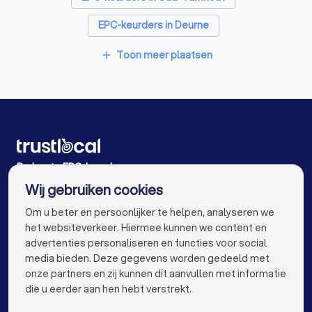
EPC-keurders in Deurne
EPC-keurders in Antwerpen Merksem
Toon meer plaatsen
add
EPC-keurders in Antwerpen Wilrijk
EPC-keurders in Antwerpen
EPC-keurders in Putte
EPC-keurders in Gent
EPC-keurders in Brugge
EPC-keurders in Leuven
EPC-keurders in Aalst
De beste EPC-keurders voor u
Wij gebruiken cookies
EPC-keurders in Mechelen
EPC-keurders in Kortrijk
info@trustlocal.be
Om u beter en persoonlijker te helpen, analyseren we
EPC-keurders in Hasselt
het websiteverkeer. Hiermee kunnen we content en
advertenties personaliseren en functies voor social
EPC-keurders in Sint-Niklaas
EPC-keurders in Genk
media bieden. Deze gegevens worden gedeeld met
onze partners en zij kunnen dit aanvullen met informatie
EPC-keurders in Roeselare
keyboard_arrow_down
VOOR PARTICULIEREN
die u eerder aan hen hebt verstrekt.
EPC-keurders in Beveren
keyboard_arrow_down
VOOR BEDRIJVEN