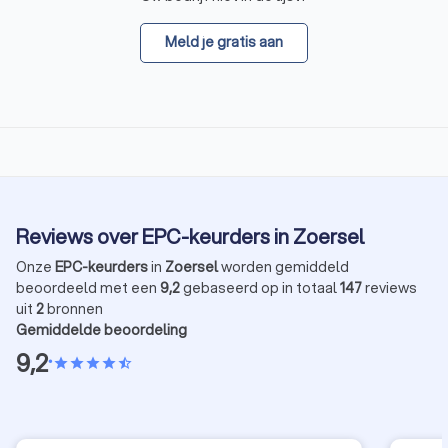
Meld je gratis aan
Reviews over EPC-keurders in Zoersel
Onze
EPC-keurders
in
Zoersel
worden gemiddeld
beoordeeld met een
9,2
gebaseerd op in totaal
147
reviews
uit
2
bronnen
Gemiddelde beoordeling
9,2
•
star
star
star
star
star_half