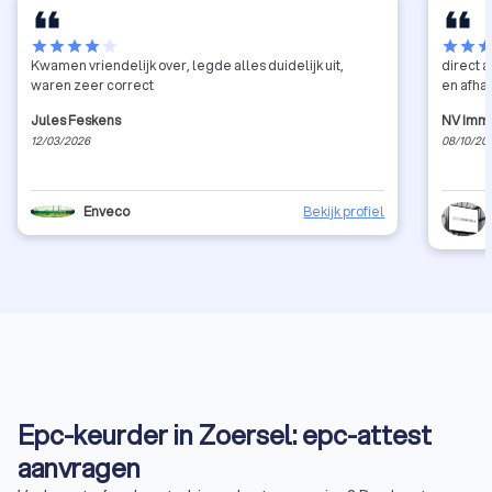
star
star
star
star
star
star
star
sta
Kwamen vriendelijk over, legde alles duidelijk uit,
direct 
waren zeer correct
en afha
Jules Feskens
NV Immo
12/03/2026
08/10/20
Enveco
Bekijk profiel
Epc-keurder in Zoersel: epc-attest
aanvragen