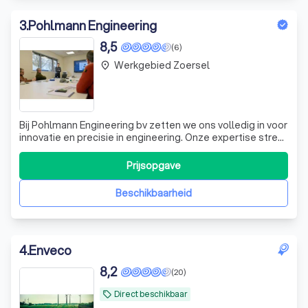
3
.
Pohlmann Engineering
8,5
(6)
Werkgebied Zoersel
place
Bij Pohlmann Engineering bv zetten we ons volledig in voor
innovatie en precisie in engineering. Onze expertise strekt
zich uit van het ontwerpen van geavanceerde
koelsystemen voor industriële reactoren tot het
Prijsopgave
implementeren van state-of-the-art ventilatiesystemen
met freecooling opties. Onze benade
Beschikbaarheid
4
.
Enveco
8,2
(20)
Direct beschikbaar
local_offer