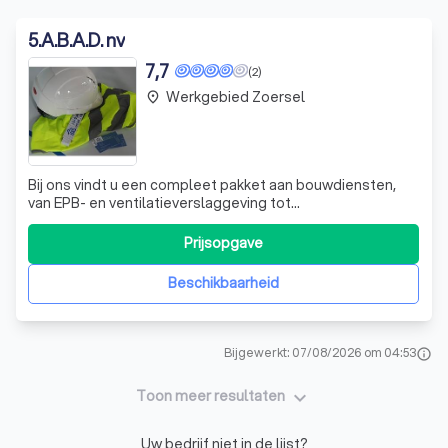
5
.
A.B.A.D. nv
7,7
(2)
Werkgebied Zoersel
place
Bij ons vindt u een compleet pakket aan bouwdiensten,
van EPB- en ventilatieverslaggeving tot
veiligheidscoördinatie. Wij bieden één centraal
aanspreekpunt voor al uw bouw- en
Prijsopgave
verbouwingsbehoeften. Onze aanpak is realistisch en
praktisch, afgestemd op uw wensen binnen de wettelijke
Beschikbaarheid
kaders. Neem cont
Bijgewerkt: 07/08/2026 om 04:53
info
keyboard_arrow_down
Toon meer resultaten
Uw bedrijf niet in de lijst?