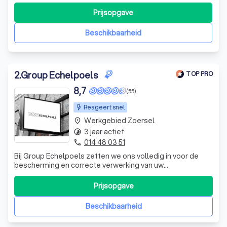
EPC, asbestattest en elektrische keuringen.
Prijsopgave
Beschikbaarheid
2
.
Group Echelpoels
TOP PRO
8,7
(55)
Reageert snel
Werkgebied Zoersel
place
3 jaar actief
timelapse
014 48 03 51
phone
Bij Group Echelpoels zetten we ons volledig in voor de
bescherming en correcte verwerking van uw
persoonsgegevens. Als toonaangevende speler in de
sector, beheren we uw gegevens met de grootste zorg,
Prijsopgave
conform de Europese Algemene Verordening
Gegevensbescherming (AVG) en de relevante lokale
Beschikbaarheid
wetgeving.