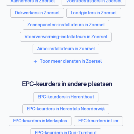
Aannemers in Zoersel
Vochtbestrijders in Zoersel
Dakwerkers in Zoersel
Loodgieters in Zoersel
Zonnepanelen-installateurs in Zoersel
Vloerverwarming-installateurs in Zoersel
Airco installateurs in Zoersel
Ramen en deuren specialisten in Zoersel
Toon meer diensten in Zoersel
add
Laadpaal installateurs in Zoersel
EPC-keurders in andere plaatsen
Zonwering specialisten in Zoersel
Schrijnwerkers in Zoersel
EPC-keurders in Herenthout
Warmtepomp installateurs in Zoersel
EPC-keurders in Herentals Noorderwijk
Badkamer installateurs in Zoersel
EPC-keurders in Merksplas
EPC-keurders in Lier
Glashandels in Zoersel
Klusjesmannen in Zoersel
EPC-keurders in Oud-Turnhout