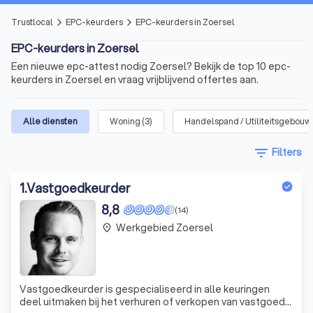
Trustlocal
EPC-keurders
EPC-keurders in Zoersel
arrow_forward_ios
arrow_forward_ios
EPC-keurders in Zoersel
Een nieuwe epc-attest nodig Zoersel? Bekijk de top 10 epc-
keurders in Zoersel en vraag vrijblijvend offertes aan.
Alle diensten
Woning
(
3
)
Handelspand / Utiliteitsgebouw
filter_list
Filters
1
.
Vastgoedkeurder
8,8
(14)
Werkgebied Zoersel
place
Vastgoedkeurder is gespecialiseerd in alle keuringen
deel uitmaken bij het verhuren of verkopen van vastgoed.