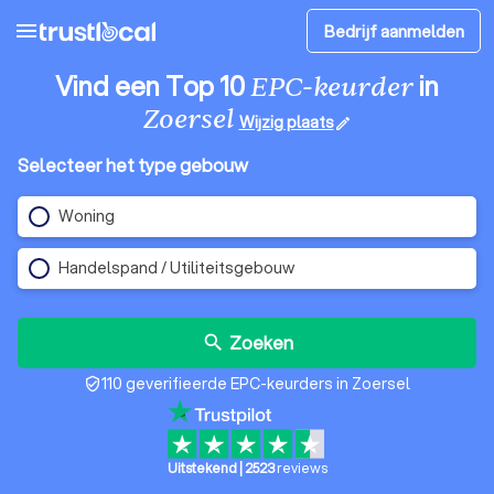
menu
Bedrijf aanmelden
Vind een Top 10
in
EPC-keurder
Zoersel
Wijzig plaats
edit
Selecteer het type gebouw
Woning
Handelspand / Utiliteitsgebouw
Zoeken
search
110 geverifieerde EPC-keurders in Zoersel
verified_user
Uitstekend
|
2523
reviews