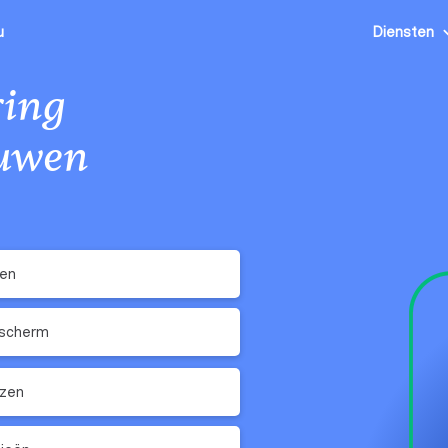
u
Diensten
ing
ouwen
ken
scherm
ezen