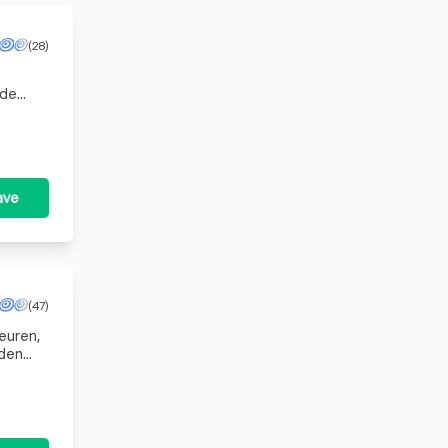
(28)
 de
r
ave
(47)
euren,
eden
m van