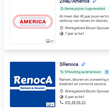
2
.
R&D America
Sterke prijzen, hoge kwaliteit
local_offer
Al meer dan 45 jaar jouw vertr
verkoop van ramen en deuren, 
outdoor living. Denk aan hoog
Werkgebied Bilzen Spouw
place
7 jaar actief
timelapse
27
photo_size_select_actual
3
.
Renoca
10% korting op de tarieven
local_offer
Ramen, deuren en zonwering mét e
kwaliteit en correcte service.
Werkgebied Bilzen Spouw
place
6 jaar actief
timelapse
013 48 08 23
phone
8
photo_size_select_actual