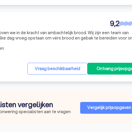
9,2
loven we in de kracht van ambachtelijk brood. Wij zijn een team van
lke dag vroeg opstaan om vers brood en gebak te bereiden voor o
 plek waar traditie en innovatie samenkomen. We gebruiken aloude
en
Vraag beschikbaarheid
Ontvang prijsopg
listen vergelijken
Vergelijk prijsopgaven
onwering specialisten aan te vragen