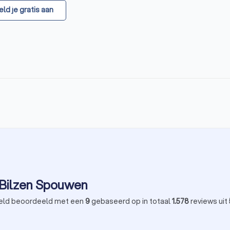
ld je gratis aan
n Bilzen Spouwen
ld beoordeeld met een
9
gebaseerd op in totaal
1.578
reviews uit