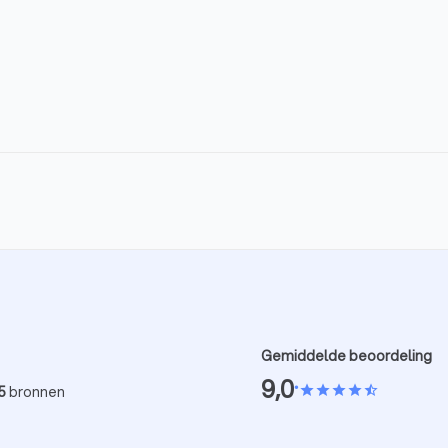
Gemiddelde beoordeling
9,0
•
star
star
star
star
star_half
5
bronnen