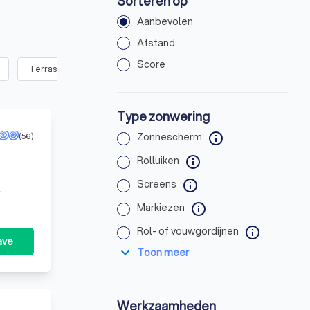
Sorteren op
Aanbevolen
Afstand
Score
Terrasoverkapping of veranda zonwering
(
4
)
Andere zonwerin
Type zonwering
(56)
Zonnescherm
info
Rolluiken
info
Screens
info
Markiezen
info
Rol- of vouwgordijnen
info
ave
expand_more
Toon meer
Werkzaamheden