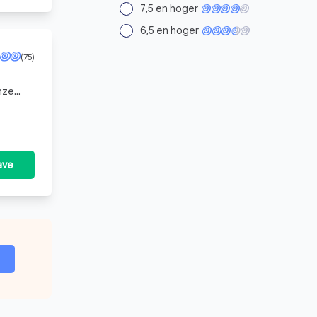
7,5 en hoger
6,5 en hoger
(75)
nze
ave