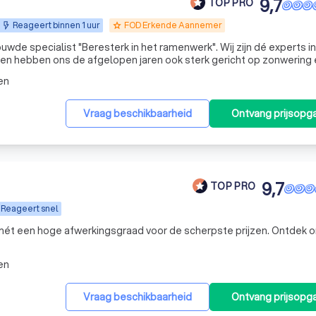
9,7
TOP PRO
Reageert binnen 1 uur
FOD Erkende Aannemer
grade
ouwde specialist "Beresterk in het ramenwerk". Wij zijn dé experts i
en hebben ons de afgelopen jaren ook sterk gericht op zonwering 
waardige terrasoverkappingen, rolluiken, lamellendaken, screens, g
en
Vraag beschikbaarheid
Ontvang prijsopg
9,7
TOP PRO
Reageert snel
en hoge afwerkingsgraad voor de scherpste prijzen. Ontdek onze
en
Vraag beschikbaarheid
Ontvang prijsopg