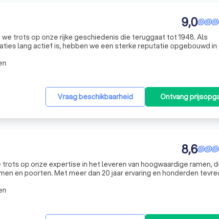
9,0
ijn we trots op onze rijke geschiedenis die teruggaat tot 1948. Als
eraties lang actief is, hebben we een sterke reputatie opgebouwd in
egonnen we met het maken van paardentuig en de eerste doeken voo
en
Vraag beschikbaarheid
Ontvang prijsopg
8,6
 trots op onze expertise in het leveren van hoogwaardige ramen, d
ramen en poorten. Met meer dan 20 jaar ervaring en honderden tevr
 door onze toewijding aan kwaliteit en klanttevredenheid. Ons tea
en