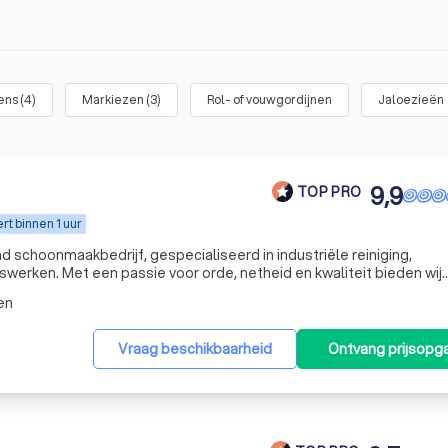
ens
(
4
)
Markiezen
(
3
)
Rol- of vouwgordijnen
Jaloezieën
9,9
TOP PRO
t binnen 1 uur
 schoonmaakbedrijf, gespecialiseerd in industriële reiniging,
swerken. Met een passie voor orde, netheid en kwaliteit bieden wij
plossingen voor bedrijven in de voedingsindustrie, horeca,
en
Vraag beschikbaarheid
Ontvang prijsopg