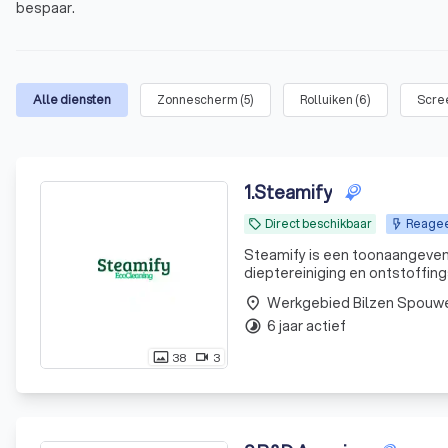
bespaar.
Alle diensten
Zonnescherm
(
5
)
Rolluiken
(
6
)
Scre
1
.
Steamify
Direct beschikbaar
Reageer
local_offer
Steamify is een toonaangevend
dieptereiniging en ontstoffing
gespecialiseerde schoonmaako
Werkgebied Bilzen Spouw
place
grootkeukens, koel- en vr
6 jaar actief
timelapse
38
3
photo_size_select_actual
videocam