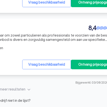
Vraag beschikbaarheid
Ontvang prijsopg
8,4
aar om zowel particulieren als professionals te voorzien van de be
anbod is divers en zorgvuldig samengesteld om aan uw specifieke
 onze specialiteiten is het Colorwall gevelbekledingssysteem. Dit
en
Vraag beschikbaarheid
Ontvang prijsopg
Bijgewerkt: 03/08/202
keyboard_arrow_down
meer resultaten
rijf niet in de lijst?