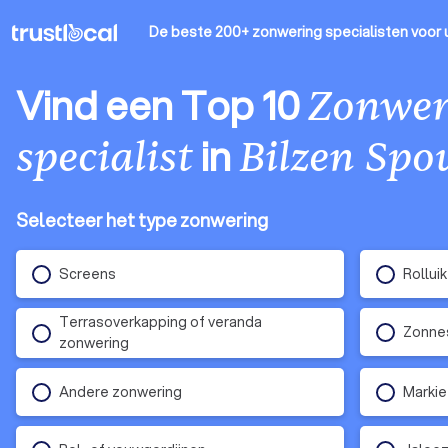
De beste 200+ zonwering specialisten
voor 
Vind een Top 10
Zonwer
in
specialist
Bilzen Sp
Selecteer het type zonwering
Screens
Rollui
Terrasoverkapping of veranda
Zonne
zonwering
Andere zonwering
Marki