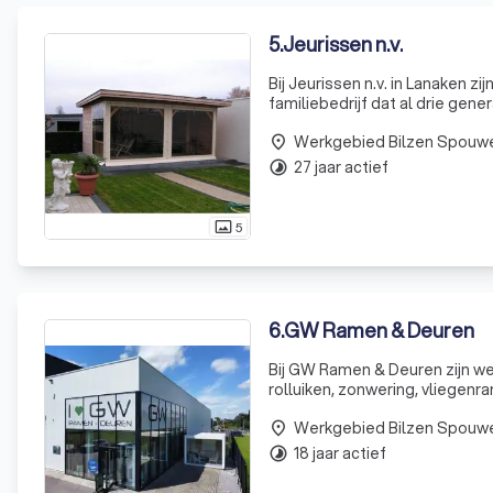
5
.
Jeurissen n.v.
Bij Jeurissen n.v. in Lanaken z
familiebedrijf dat al drie gen
productie van zeilen. Ooit b
Werkgebied Bilzen Spouw
karren
place
27 jaar actief
timelapse
5
photo_size_select_actual
6
.
GW Ramen & Deuren
Bij GW Ramen & Deuren zijn we
rolluiken, zonwering, vliegen
klanten, onderscheiden we ons
Werkgebied Bilzen Spouw
place
18 jaar actief
timelapse