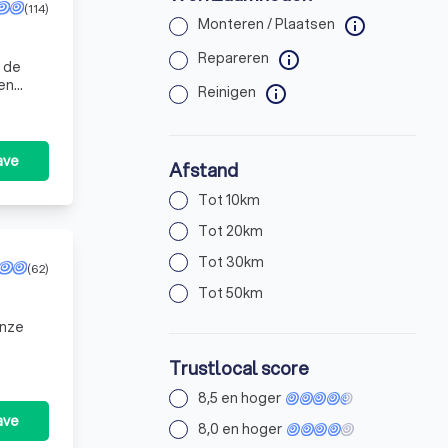
(114)
Monteren / Plaatsen
info
Repareren
info
n de
en
Reinigen
info
lazens
ave
Afstand
Tot 10km
Tot 20km
Tot 30km
(62)
Tot 50km
Trustlocal score
8,5 en hoger
ave
8,0 en hoger