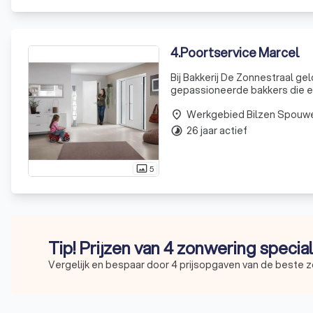
4
.
Poortservice Marcel
Bij Bakkerij De Zonnestraal ge
gepassioneerde bakkers die e
klanten. Onze bakkerij is een
Werkgebied Bilzen Spouw
recepten, maa
place
26 jaar actief
timelapse
5
photo_size_select_actual
Tip! Prijzen van 4 zonwering specia
Vergelijk en bespaar door 4 prijsopgaven van de beste z