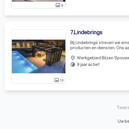
9
photo_size_select_actual
7
.
Lindebrings
Bij Lindebrings streven we ern
producten en diensten. Ons a
behoeften te voldoen. Een van
Werkgebied Bilzen Spouw
systeem, best
place
9 jaar actief
timelapse
13
photo_size_select_actual
Toon 
Uw bed