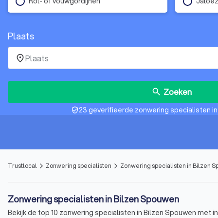
Rol- of vouwgordijnen
Jaloez
Plaats
place
Zoeken
search
23 geverifieerde zonwering specialisten i
verified_user
Trustlocal
Zonwering specialisten
Zonwering specialisten in Bilzen 
arrow_forward_ios
arrow_forward_ios
Zonwering specialisten in Bilzen Spouwen
Bekijk de top 10 zonwering specialisten in Bilzen Spouwen met in 