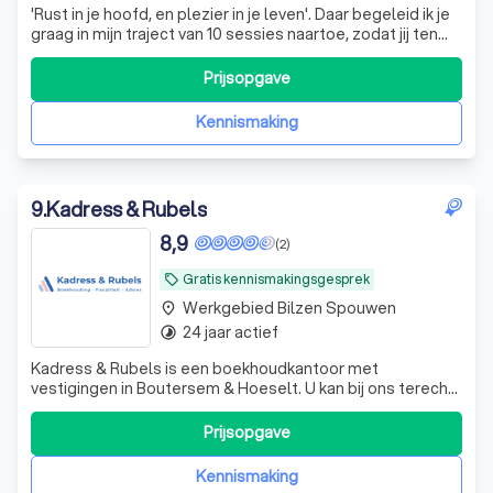
'Rust in je hoofd, en plezier in je leven'. Daar begeleid ik je
graag in mijn traject van 10 sessies naartoe, zodat jij ten
volle jezelf en een lichtere manier van leven kan omarmen.
Welkom!
Prijsopgave
Kennismaking
9
.
Kadress & Rubels
8,9
(2)
Gratis kennismakingsgesprek
local_offer
Werkgebied Bilzen Spouwen
place
24 jaar actief
timelapse
Kadress & Rubels is een boekhoudkantoor met
vestigingen in Boutersem & Hoeselt. U kan bij ons terecht
voor al uw fiscale en boekhoudkundige vragen. Onze
focus als kantoor ligt op een vlotte en duidelijke
Prijsopgave
communicatie met de klant. Met meer dan 20 jaar ervaring
op de teller weten we dat één van de g
Kennismaking