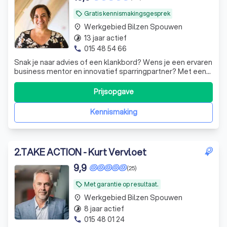
Gratis kennismakingsgesprek
local_offer
Werkgebied Bilzen Spouwen
place
13 jaar actief
timelapse
015 48 54 66
phone
Snak je naar advies of een klankbord? Wens je een ervaren
business mentor en innovatief sparringpartner? Met een
directe no-nonsense aanpak gaan we samen voor
keiharde resultaten. Let's meet!
Prijsopgave
Kennismaking
2
.
TAKE ACTION - Kurt Vervloet
9,9
(25)
Met garantie op resultaat.
local_offer
Werkgebied Bilzen Spouwen
place
8 jaar actief
timelapse
015 48 01 24
phone