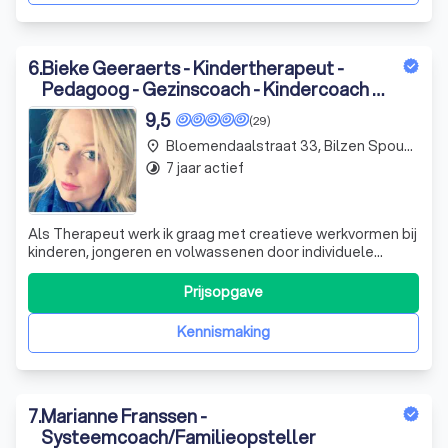
6
.
Bieke Geeraerts - Kindertherapeut -
Pedagoog - Gezinscoach - Kindercoach -
Lifecoach - Aerial Yoga
9,5
(29)
Bloemendaalstraat 33, Bilzen Spouwen
place
7 jaar actief
timelapse
Als Therapeut werk ik graag met creatieve werkvormen bij
kinderen, jongeren en volwassenen door individuele
therapie, partner- en gezinstherapie. Dit kan door te
werken met visuele, zintuigelijke, lichaamsgerichte en
Prijsopgave
creatieve methodieken en werkvormen. Wanneer de
hulpvraag duidelijk is, kan de beh
Kennismaking
7
.
Marianne Franssen -
Systeemcoach/Familieopsteller