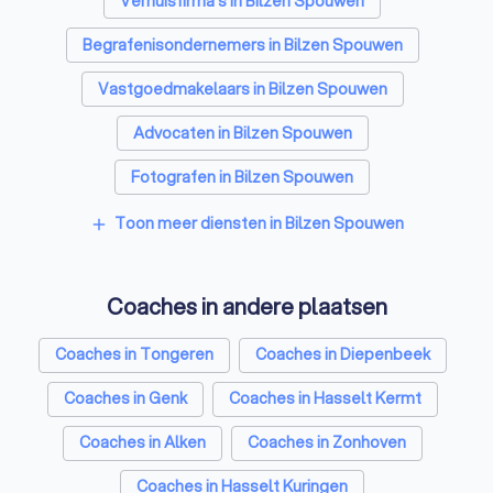
Verhuisfirma's in Bilzen Spouwen
Begrafenisondernemers in Bilzen Spouwen
Vastgoedmakelaars in Bilzen Spouwen
Advocaten in Bilzen Spouwen
Fotografen in Bilzen Spouwen
Rijscholen in Bilzen Spouwen
Toon meer diensten in Bilzen Spouwen
add
Architecten in Bilzen Spouwen
Coaches in andere plaatsen
Psychologen in Bilzen Spouwen
Relatietherapeut in Bilzen Spouwen
Coaches in Tongeren
Coaches in Diepenbeek
Reisbureaus in Bilzen Spouwen
Coaches in Genk
Coaches in Hasselt Kermt
Personal trainers in Bilzen Spouwen
Coaches in Alken
Coaches in Zonhoven
Coaches in Hasselt Kuringen