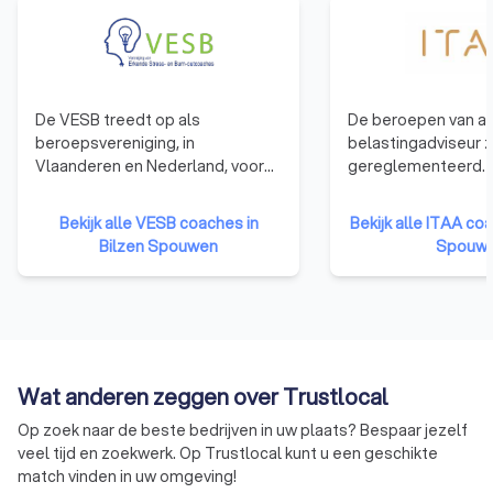
De VESB treedt op als
De beroepen van a
beroepsvereniging, in
belastingadviseur zi
Vlaanderen en Nederland, voor
gereglementeerd. 
professionals van verschillende
dat al wie het beroe
bloedgroepen (coaches,
uitoefenen, moet 
Bekijk alle VESB coaches in
Bekijk alle ITAA coa
therapeuten, psychologen en
ingeschreven in he
Bilzen Spouwen
Spouw
artsen) die deskundig, op
register. Het ITAA 
ethische wijze en vertrekkende
register ziet toe o
vanuit een wetenschappelijke
tot het beroep door
basis (evidence based) actief zijn
en bekwaamheidse
op het gebied van re-integratie
organiseren. Het IT
na burn-out, veerkracht, stress
op naleving van de 
Wat anderen zeggen over Trustlocal
en burn-out coaching.
vaardigt normen en
aanbevelingen uit 
Op zoek naar de beste bedrijven in uw plaats? Bespaar jezelf
op de correcte
veel tijd en zoekwerk. Op Trustlocal kunt u een geschikte
beroepsuitoefening
match vinden in uw omgeving!