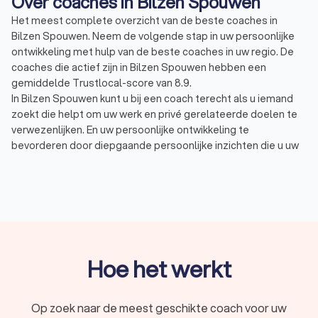
Over coaches in Bilzen Spouwen
Het meest complete overzicht van de beste coaches in
Bilzen Spouwen. Neem de volgende stap in uw persoonlijke
ontwikkeling met hulp van de beste coaches in uw regio. De
coaches die actief zijn in Bilzen Spouwen hebben een
gemiddelde Trustlocal-score van 8.9.
In Bilzen Spouwen kunt u bij een coach terecht als u iemand
zoekt die helpt om uw werk en privé gerelateerde doelen te
verwezenlijken. En uw persoonlijke ontwikkeling te
bevorderen door diepgaande persoonlijke inzichten die u uw
leven lang kunt inzetten. Tijdens de één op één coaching
worden er uiteenlopende vraagstukken behandeld, vaak
voorkomende onderwerpen zijn:
Burn-out / stress coach: bestemd voor hen die beter
met stress om willen kunnen gaan of minder stress
willen ervaren. En voor het voorkomen of sneller
herstellen van een burn-out.
Personal / life coach: een life coach of personal coach
Hoe het werkt
helpt u het leven te leiden zoals u dat wilt. De coach
helpt u inzicht in uzelf te krijgen, in uw echte drijfveren,
behoeften en kwaliteiten. Met deze inzichten en nieuwe
Op zoek naar de meest geschikte coach voor uw
vaardigheden kunt u uw doelen verwezenlijken.