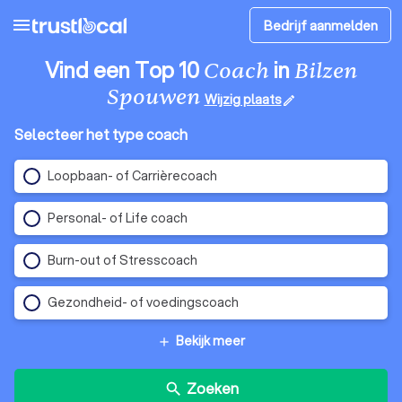
menu
Bedrijf aanmelden
Vind een Top 10
in
Coach
Bilzen
Spouwen
Wijzig plaats
edit
Selecteer het type coach
Loopbaan- of Carrièrecoach
Personal- of Life coach
Burn-out of Stresscoach
Gezondheid- of voedingscoach
Bekijk meer
add
Zoeken
search