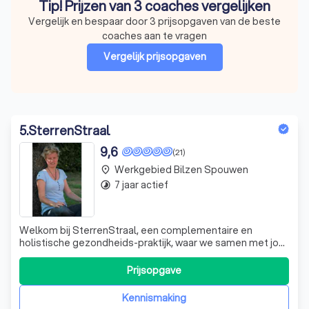
Tip! Prijzen van 3 coaches vergelijken
Vergelijk en bespaar door 3 prijsopgaven van de beste
coaches aan te vragen
Vergelijk prijsopgaven
5
.
SterrenStraal
9,6
(21)
Werkgebied Bilzen Spouwen
place
7 jaar actief
timelapse
Welkom bij SterrenStraal, een complementaire en
holistische gezondheids-praktijk, waar we samen met jou
op zoek gaan naar wat jij nodig hebt om je gezonder,
vitaler en gelukkiger te voelen. Als holistische praktijk
Prijsopgave
streven we er naar om oog te hebben voor jou als mens in
zijn totaliteit. Om je gezo
Kennismaking