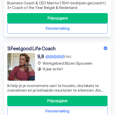
Business Coach & CEO Mentor | 184+ bedrijven gecoacht |
3× Coach of the Year België & Nederland
Prijsopgave
Kennismaking
3
.
Feelgood Life Coach
9,8
(130)
Werkgebied Bilzen Spouwen
place
9 jaar actief
timelapse
Ik help je je voornemens vast te houden, obstakels te
overwinnen en je behaalde resultaten te erkennen. Als
coach stimuleer ik je actief aan de slag te gaan om je
doelstellingen te realiseren.
Prijsopgave
Kennismaking