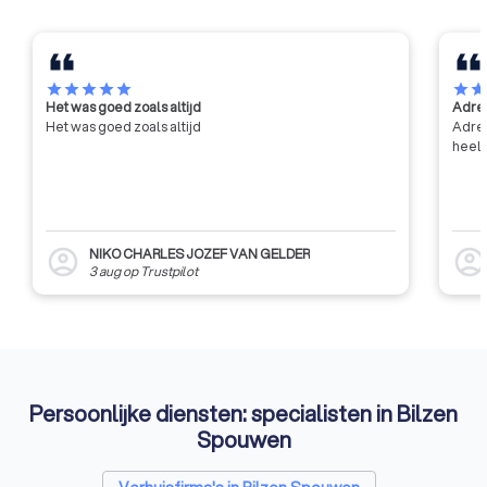
star
star
star
star
star
star
sta
Het was goed zoals altijd
Adres
Het was goed zoals altijd
Adres
heel 
NIKO CHARLES JOZEF VAN GELDER
account_circle
account_circl
3 aug
op
Trustpilot
Persoonlijke diensten: specialisten in Bilzen
Spouwen