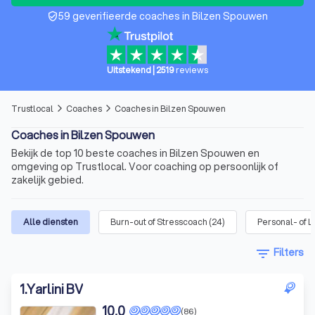
59 geverifieerde coaches in Bilzen Spouwen
verified_user
Uitstekend
|
2519
reviews
Trustlocal
Coaches
Coaches in Bilzen Spouwen
arrow_forward_ios
arrow_forward_ios
Coaches in Bilzen Spouwen
Bekijk de top 10 beste coaches in Bilzen Spouwen en
omgeving op Trustlocal. Voor coaching op persoonlijk of
zakelijk gebied.
Alle diensten
Burn-out of Stresscoach
(
24
)
Personal- of L
filter_list
Filters
1
.
Yarlini BV
10,0
(86)