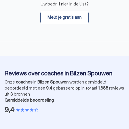
Uw bedrijf niet in de lijst?
Meld je gratis aan
Reviews over coaches in Bilzen Spouwen
Onze
coaches
in
Bilzen Spouwen
worden gemiddeld
beoordeeld met een
9,4
gebaseerd op in totaal
1.888
reviews
uit
3
bronnen
Gemiddelde beoordeling
9,4
•
star
star
star
star
star_half