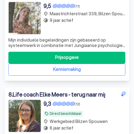
9,5
(11)
Maastrichterstraat 339, Bilzen Spouwen
place
9 jaar actief
timelapse
Mijn individuele begeleidingen zijn gebaseerd op
systeemwerk in combinatie met Jungiaanse psychologie
en emotioneel lichaamswerk. Deze combinatie zorgt voor
een diepgaande aanpak in het moment en een lange-
Prijsopgave
termijn uitwerking. Naast individuele begeleiding begeleid
ik opstellingen in groep. De be
Kennismaking
8
.
Life coach Elke Meers - terug naar mij
9,3
(12)
Direct beschikbaar
local_offer
Werkgebied Bilzen Spouwen
place
6 jaar actief
timelapse