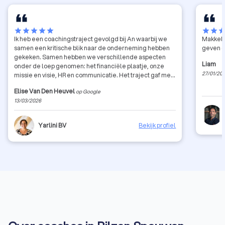
star
star
star
star
star
star
star
sta
Ik heb een coachingstraject gevolgd bij An waarbij we
Makkelij
samen een kritische blik naar de onderneming hebben
geven o
gekeken. Samen hebben we verschillende aspecten
Liam
onder de loep genomen: het financiële plaatje, onze
27/01/20
missie en visie, HR en communicatie. Het traject gaf me
waardevolle inzichten en concrete handvaten om
Elise Van Den Heuvel
op Google
verder te groeien als bedrijf. De begeleiding was
13/03/2026
professioneel, eerlijk en tegelijk heel motiverend.
Zeker een aanrader voor ondernemers die even willen
stilstaan bij hun werking en hun bedrijf naar een hoger
Yarlini BV
Bekijk profiel
niveau willen tillen.