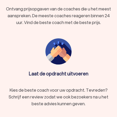
inzicht in eigen functioneren van het team te vergroten,
om van daaruit het team in beweging te krijgen om zich
Ontvang prijsopgaven van de coaches die u het meest
verder te ontwikkelen.
aanspreken. De meeste coaches reageren binnen 24
In Bilzen Spouwen hebben wij 59 goede coaches gevonden.
uur. Vind de beste coach met de beste prijs.
De coaches in Bilzen Spouwen hebben een gemiddelde
Trustlocal-score van 8.9. Welke coach u ook kiest, via
Trustlocal krijgt u direct inzicht in de beste coaches voor uw
situatie. We kunnen u ook helpen door direct prijsopgaven aan
te vragen bij verschillende coaches. Zo kunt u eenvoudig de
tarieven vergelijken en de coach kiezen die het beste bij u
past.
Laat de opdracht uitvoeren
Kies de beste coach voor uw opdracht. Tevreden?
Schrijf een review zodat we ook bezoekers na u het
beste advies kunnen geven.