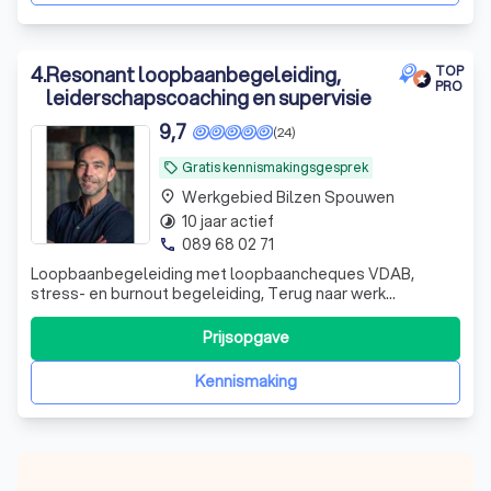
4
.
Resonant loopbaanbegeleiding,
TOP
PRO
leiderschapscoaching en supervisie
9,7
(24)
Gratis kennismakingsgesprek
local_offer
Werkgebied Bilzen Spouwen
place
10 jaar actief
timelapse
089 68 02 71
phone
Loopbaanbegeleiding met loopbaancheques VDAB,
stress- en burnout begeleiding, Terug naar werk
begeleider RIZIV, supervisie en leiderschapscoaching,
organisatiecoach.
Prijsopgave
Kennismaking