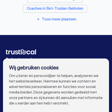
Coaches in Sint-Truiden Gelinden
Coaches in Heusden-Zolder
Toon meer plaatsen
add
Coaches in Meeuwen-Gruitrode
Coaches in Antwerpen
Coaches in Gent
Coaches in Brugge
Coaches in Leuven
Coaches in Aalst
Coaches in Mechelen
De beste coaches voor u
Wij gebruiken cookies
Coaches in Kortrijk
Coaches in Hasselt
info@trustlocal.be
Om u beter en persoonlijker te helpen, analyseren we
Coaches in Sint-Niklaas
Coaches in Roeselare
het websiteverkeer. Hiermee kunnen we content en
advertenties personaliseren en functies voor social
Coaches in Beveren
Coaches in Dendermonde
media bieden. Deze gegevens worden gedeeld met
onze partners en zij kunnen dit aanvullen met informatie
Coaches in Beringen
Coaches in Turnhout
keyboard_arrow_down
VOOR PARTICULIEREN
die u eerder aan hen hebt verstrekt.
Coaches in Dilbeek
Coaches in Heist-op-den-Berg
keyboard_arrow_down
VOOR BEDRIJVEN