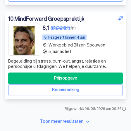
10
.
MindForward Groepspraktijk
8,1
(1)
Reageert binnen 4 uur
Werkgebied Bilzen Spouwen
place
5 jaar actief
timelapse
Begeleiding bij stress, burn-out, angst, relaties en
persoonlijke uitdagingen. We helpen je duurzame
verandering mogelijk te maken, zonder lange wachtlijsten.
We bieden een veilige ruimte waar je kunt ontdekken
Prijsopgave
welke patronen je tegenhouden en hoe je deze kunt
doorbreken. Met o.a. lichaamsgerichte
Kennismaking
Bijgewerkt: 06/08/2026 om 09:36
info
keyboard_arrow_down
Toon meer resultaten