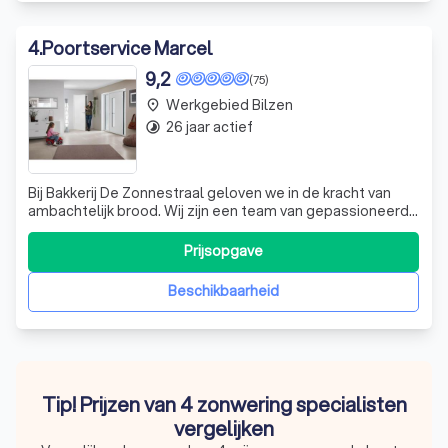
4
.
Poortservice Marcel
9,2
(75)
Werkgebied Bilzen
place
26 jaar actief
timelapse
Bij Bakkerij De Zonnestraal geloven we in de kracht van
ambachtelijk brood. Wij zijn een team van gepassioneerde
bakkers die elke dag vroeg opstaan om vers brood en
gebak te bereiden voor onze klanten. Onze bakkerij is een
Prijsopgave
plek waar traditie en innovatie samenkomen. We
gebruiken aloude recepten, maa
Beschikbaarheid
Tip! Prijzen van 4 zonwering specialisten
vergelijken