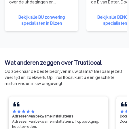
over de uitdagingen en
de B van Beter. Do
veranderingen in de bouwsector.
beroep op een
Bouwunie is er voor alle kmo-
BENOvatievoorlope
Bekijk alle BU zonwering
Bekijk alle BEN
bedrijven en zelfstandige
hiervan durven vand
specialisten in Bilzen
specialisten i
ondernemers uit de bouwsector.
BENOvatiedoelstel
We behartigen de belangen bij
promoten en/of in d
de overheid, in de media, de
brengen.
publieke opinie en in het overleg
met de andere sociale partners.
Wat anderen zeggen over Trustlocal
Op zoek naar de beste bedrijven in uw plaats? Bespaar jezelf
veel tijd en zoekwerk. Op Trustlocal kunt u een geschikte
match vinden in uw omgeving!
star
star
star
star
star
star
sta
Adressen van bekwame installateurs
Door 
Adressen van bekwame installateurs. Top opvolging,
Door 
heel tevreden.