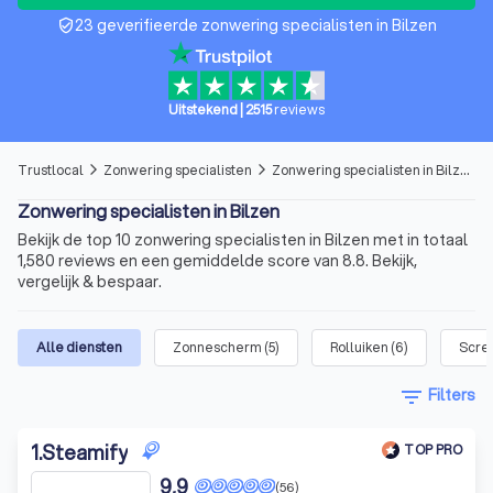
23 geverifieerde zonwering specialisten in Bilzen
verified_user
Uitstekend
|
2515
reviews
Trustlocal
Zonwering specialisten
Zonwering specialisten in Bilzen
arrow_forward_ios
arrow_forward_ios
Zonwering specialisten in Bilzen
Bekijk de top 10 zonwering specialisten in Bilzen met in totaal
1,580 reviews en een gemiddelde score van 8.8. Bekijk,
vergelijk & bespaar.
Alle diensten
Zonnescherm
(
5
)
Rolluiken
(
6
)
Scre
filter_list
Filters
1
.
Steamify
TOP PRO
9,9
(56)