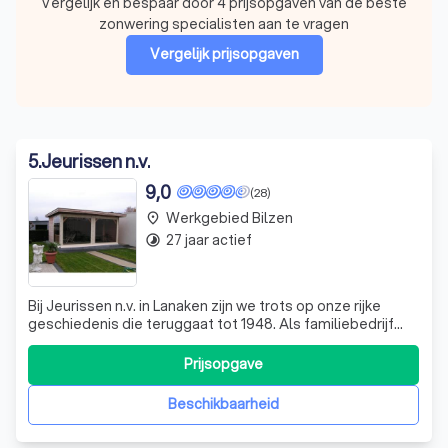
Vergelijk en bespaar door 4 prijsopgaven van de beste
zonwering specialisten aan te vragen
Vergelijk prijsopgaven
5
.
Jeurissen n.v.
9,0
(28)
Werkgebied Bilzen
place
27 jaar actief
timelapse
Bij Jeurissen n.v. in Lanaken zijn we trots op onze rijke
geschiedenis die teruggaat tot 1948. Als familiebedrijf
dat al drie generaties lang actief is, hebben we een sterke
reputatie opgebouwd in de productie van zeilen. Ooit
Prijsopgave
begonnen we met het maken van paardentuig en de
eerste doeken voor karren
Beschikbaarheid