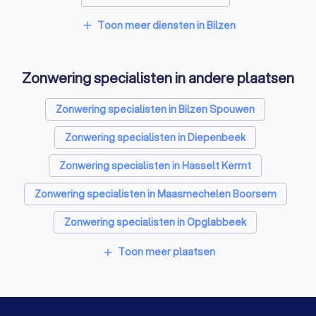
Ramen en deuren specialisten in Bilzen
Toon meer diensten in Bilzen
add
Laadpaal installateurs in Bilzen
Zonwering specialisten in andere plaatsen
Schrijnwerkers in Bilzen
Warmtepomp installateurs in Bilzen
Zonwering specialisten in Bilzen Spouwen
Badkamer installateurs in Bilzen
Zonwering specialisten in Diepenbeek
Glashandels in Bilzen
EPC-keurders in Bilzen
Zonwering specialisten in Hasselt Kermt
Klusjesmannen in Bilzen
Zonwering specialisten in Maasmechelen Boorsem
Zonwering specialisten in Opglabbeek
Zonwering specialisten in Sint-Truiden Gelinden
Toon meer plaatsen
add
Zonwering specialisten in Houthalen-Helchteren
Zonwering specialisten in Dilsen-Stokkem Stokkem