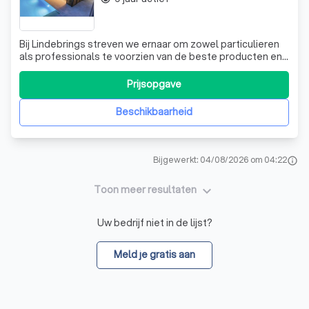
Bij Lindebrings streven we ernaar om zowel particulieren
als professionals te voorzien van de beste producten en
diensten. Ons aanbod is divers en zorgvuldig
samengesteld om aan uw specifieke behoeften te
Prijsopgave
voldoen. Een van onze specialiteiten is het Colorwall
gevelbekledingssysteem. Dit systeem, best
Beschikbaarheid
Bijgewerkt: 04/08/2026 om 04:22
info
keyboard_arrow_down
Toon meer resultaten
Uw bedrijf niet in de lijst?
Meld je gratis aan