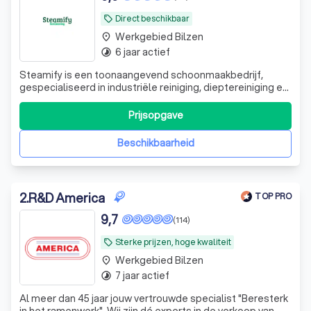
Direct beschikbaar
local_offer
Werkgebied Bilzen
place
6 jaar actief
timelapse
Steamify is een toonaangevend schoonmaakbedrijf,
gespecialiseerd in industriële reiniging, dieptereiniging en
ontstoffingswerken. Met een passie voor orde, netheid en
kwaliteit bieden wij gespecialiseerde
Prijsopgave
schoonmaakoplossingen voor bedrijven in de
voedingsindustrie, horeca, grootkeukens, koel- en vr
Beschikbaarheid
2
.
R&D America
TOP PRO
9,7
(114)
Sterke prijzen, hoge kwaliteit
local_offer
Werkgebied Bilzen
place
7 jaar actief
timelapse
Al meer dan 45 jaar jouw vertrouwde specialist "Beresterk
in het ramenwerk". Wij zijn dé experts in de verkoop van