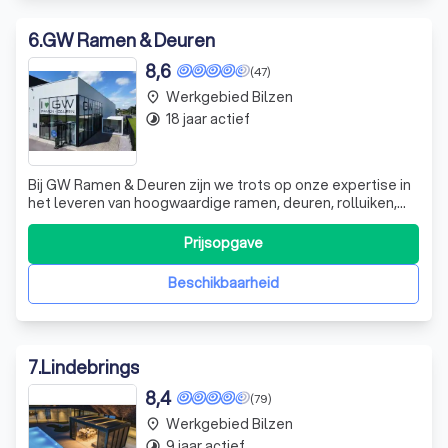
6
.
GW Ramen & Deuren
8,6
(47)
Werkgebied Bilzen
place
18 jaar actief
timelapse
Bij GW Ramen & Deuren zijn we trots op onze expertise in
het leveren van hoogwaardige ramen, deuren, rolluiken,
zonwering, vliegenramen en poorten. Met meer dan 20
jaar ervaring en honderden tevreden klanten,
Prijsopgave
onderscheiden we ons door onze toewijding aan kwaliteit
en klanttevredenheid. Ons team van
Beschikbaarheid
7
.
Lindebrings
8,4
(79)
Werkgebied Bilzen
place
9 jaar actief
timelapse