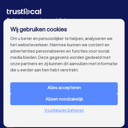
Zonwering specialisten in Nieuwerkerken
Zonwering specialisten in Meeuwen-Gruitrode
De beste zonwering specialisten voor u
Wij gebruiken cookies
Zonwering specialisten in Antwerpen
info@trustlocal.be
Om u beter en persoonlijker te helpen, analyseren we
Zonwering specialisten in Gent
het websiteverkeer. Hiermee kunnen we content en
advertenties personaliseren en functies voor social
Zonwering specialisten in Brugge
media bieden. Deze gegevens worden gedeeld met
onze partners en zij kunnen dit aanvullen met informatie
Zonwering specialisten in Leuven
keyboard_arrow_down
VOOR PARTICULIEREN
die u eerder aan hen hebt verstrekt.
Zonwering specialisten in Aalst
keyboard_arrow_down
VOOR BEDRIJVEN
Zonwering specialisten in Mechelen
Alles accepteren
keyboard_arrow_down
OVER TRUSTLOCAL
Zonwering specialisten in Kortrijk
Alleen noodzakelijk
LAND
Nederland
Voorkeuren beheren
Zonwering specialisten in Hasselt
België
Duitsland
Zonwering specialisten in Sint-Niklaas
Spanje