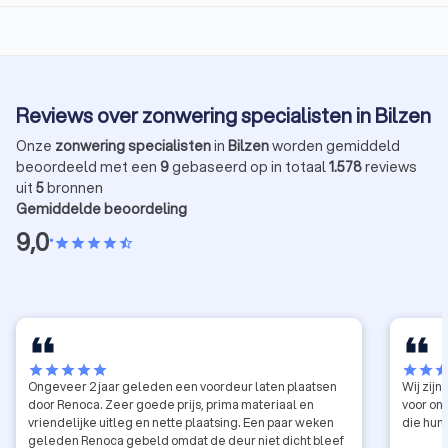
Reviews over zonwering specialisten in Bilzen
Onze
zonwering specialisten
in
Bilzen
worden gemiddeld
beoordeeld met een
9
gebaseerd op in totaal
1.578
reviews
uit
5
bronnen
Gemiddelde beoordeling
9,0
•
star
star
star
star
star_half
star
star
star
star
star
star
star
sta
Ongeveer 2 jaar geleden een voordeur laten plaatsen
Wij zijn zeer tevre
door Renoca. Zeer goede prijs, prima materiaal en
voor ons onmoge
vriendelijke uitleg en nette plaatsing. Een paar weken
geleden Renoca gebeld omdat de deur niet dicht bleef