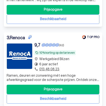
ramen en deuren, en hebben ons de afgelopen jaren ook
sterk gericht op zonwering en outdoor living. Denk aan
Prijsopgave
hoogwaardige terrasoverkappingen, rolluiken,
lamellendaken, screens, glazens
Beschikbaarheid
3
.
Renoca
TOP PRO
9,7
(62)
10% korting op de tarieven
local_offer
Werkgebied Bilzen
place
6 jaar actief
timelapse
013 48 08 23
phone
Ramen, deuren en zonwering mét een hoge
afwerkingsgraad voor de scherpste prijzen. Ontdek onze
kwaliteit en correcte service.
Prijsopgave
Beschikbaarheid