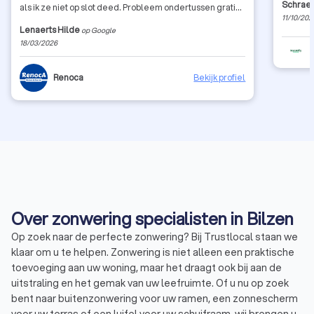
Schrae
als ik ze niet op slot deed. Probleem ondertussen gratis
11/10/202
opgelost dus ook nog een top service na verkoop!
Lenaerts Hilde
op Google
18/03/2026
Renoca
Bekijk profiel
Over zonwering specialisten in Bilzen
Op zoek naar de perfecte zonwering? Bij Trustlocal staan we
klaar om u te helpen. Zonwering is niet alleen een praktische
toevoeging aan uw woning, maar het draagt ook bij aan de
uitstraling en het gemak van uw leefruimte. Of u nu op zoek
bent naar buitenzonwering voor uw ramen, een zonnescherm
voor uw terras of een luifel voor uw schuifraam, wij brengen u