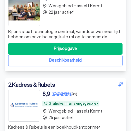
Werkgebied Hasselt Kermt
place
22 jaar actief
timelapse
Bij ons staat technologie centraal, waardoor we meer tijd
hebben om onze belangrijkste rol op te nemen: de
ondernemer bijstaan bij het nemen van beslissingen. Als
ervaren dossiermanager (+- 10 jaar ervaring) kom je
Prijsopgave
terecht in een dynamisch team van ongeveer 15 mensen
die elke ochtend met plezier naa
Beschikbaarheid
2
.
Kadress & Rubels
8,9
(2)
Gratis kennismakingsgesprek
local_offer
Werkgebied Hasselt Kermt
place
25 jaar actief
timelapse
Kadress & Rubels is een boekhoudkantoor met