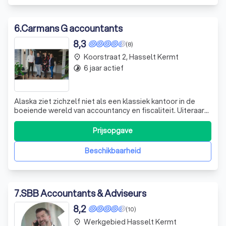
6
.
Carmans G accountants
8,3
(8)
Koorstraat 2, Hasselt Kermt
place
6 jaar actief
timelapse
Alaska ziet zichzelf niet als een klassiek kantoor in de
boeiende wereld van accountancy en fiscaliteit. Uiteraard
zijn vakexpertise, klantgerichtheid en professionalisme
ook voor ons uitgangspunten. Op kwaliteit boet je immers
Prijsopgave
nooit in. Alleen combineert Alaska haar sterke
professionalisme met e
Beschikbaarheid
7
.
SBB Accountants & Adviseurs
8,2
(10)
Werkgebied Hasselt Kermt
place