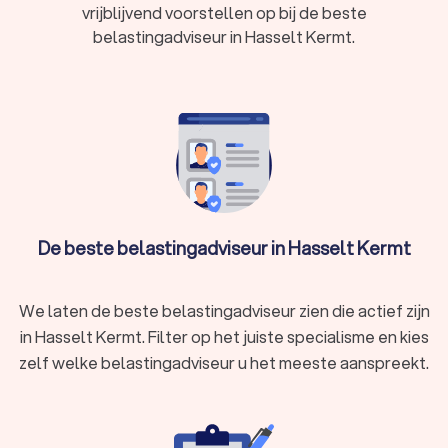
vrijblijvend voorstellen op bij de beste
genoemd.
belastingadviseur in Hasselt Kermt.
In Hasselt Kermt hebben wij 90 goede belastingadviseurs
gevonden. De belastingadviseurs in Hasselt Kermt hebben
een gemiddelde Trustlocal-score van een 8.4. Welke
belastingadviseur u ook kiest, via Trustlocal maakt u een
goede keuze voor het belastingadvies. We kunnen u ook
helpen door direct prijsopgaven aan te vragen bij
verschillende belastingadviseurs. Zo kunt u eenvoudig de
belastingadviseurs vergelijken en de juiste belastingadviseur
inschakelen voor uw belastingzaken.
De beste belastingadviseur in Hasselt Kermt
We laten de beste belastingadviseur zien die actief zijn
in Hasselt Kermt. Filter op het juiste specialisme en kies
zelf welke belastingadviseur u het meeste aanspreekt.