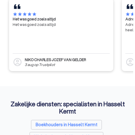
star
star
star
star
star
star
sta
Het was goed zoals altijd
Adres
Het was goed zoals altijd
Adres
heel 
NIKO CHARLES JOZEF VAN GELDER
account_circle
account_circl
3 aug
op
Trustpilot
Zakelijke diensten: specialisten in Hasselt
Kermt
Boekhouders in Hasselt Kermt