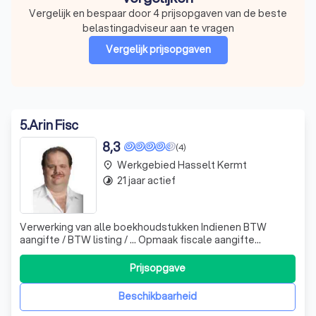
Vergelijk en bespaar door 4 prijsopgaven van de beste
belastingadviseur aan te vragen
Vergelijk prijsopgaven
5
.
Arin Fisc
8,3
(4)
Werkgebied Hasselt Kermt
place
21 jaar actief
timelapse
Verwerking van alle boekhoudstukken Indienen BTW
aangifte / BTW listing / ... Opmaak fiscale aangifte
Neerleggen van de jaarrekening Verdediging van de
boekhouding bij fiscale controle Adviezen voor de
Prijsopgave
organisatie van de boekhouding Opstellen financieel plan
Opstellen financiële en fiscale prognoses
Beschikbaarheid