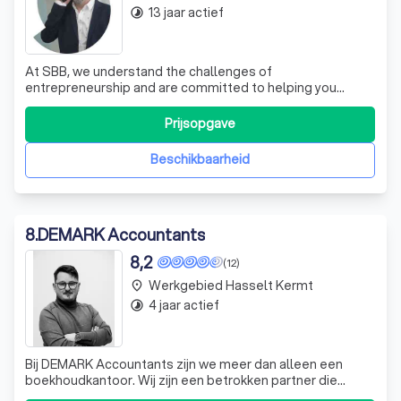
13 jaar actief
timelapse
At SBB, we understand the challenges of
entrepreneurship and are committed to helping you
navigate them. As your business coach, we partner with
you, offering tailored advice and accountancy services.
Prijsopgave
Our team of experts, armed with the latest technology
and our membership in the global alliance of
Beschikbaarheid
8
.
DEMARK Accountants
8,2
(12)
Werkgebied Hasselt Kermt
place
4 jaar actief
timelapse
Bij DEMARK Accountants zijn we meer dan alleen een
boekhoudkantoor. Wij zijn een betrokken partner die
actief meedenkt met onze klanten om hun doelen te