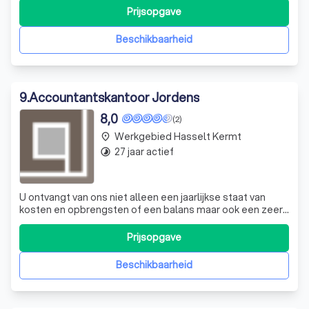
bereiken. Ons team, opgericht door het succesvolle
Prijsopgave
ondernemerspaar Ömer en Sara, heeft een passie voor
het ondersteunen van bedrijven in diverse ni
Beschikbaarheid
9
.
Accountantskantoor Jordens
8,0
(2)
Werkgebied Hasselt Kermt
place
27 jaar actief
timelapse
U ontvangt van ons niet alleen een jaarlijkse staat van
kosten en opbrengsten of een balans maar ook een zeer
gedetailleerde weergave van de herkomst van deze
inkomsten en uitgaven zodat uw boekhouding meer wordt
Prijsopgave
dan een "noodzakelijk kwaad" of een "wettelijke
verplichting" maar ook een beleidsinstr
Beschikbaarheid