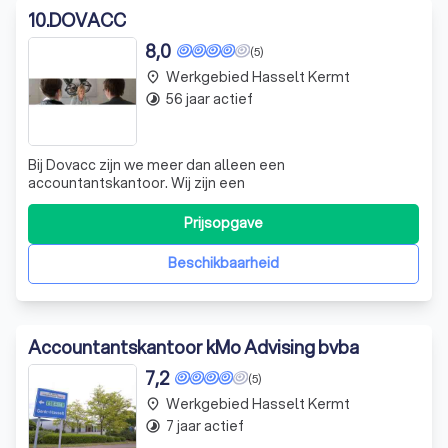
10
.
DOVACC
8,0
(5)
Werkgebied Hasselt Kermt
place
56 jaar actief
timelapse
Bij Dovacc zijn we meer dan alleen een
accountantskantoor. Wij zijn een
Prijsopgave
Beschikbaarheid
Accountantskantoor kMo Advising bvba
7,2
(5)
Werkgebied Hasselt Kermt
place
7 jaar actief
timelapse