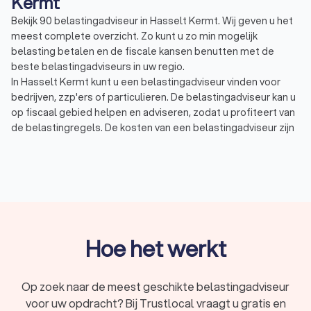
Kermt
Bekijk 90 belastingadviseur in Hasselt Kermt. Wij geven u het
meest complete overzicht. Zo kunt u zo min mogelijk
belasting betalen en de fiscale kansen benutten met de
beste belastingadviseurs in uw regio.
In Hasselt Kermt kunt u een belastingadviseur vinden voor
bedrijven, zzp'ers of particulieren. De belastingadviseur kan u
op fiscaal gebied helpen en adviseren, zodat u profiteert van
de belastingregels. De kosten van een belastingadviseur zijn
afhankelijk van wat u wilt laten doen. Voorbeelden waar de
belastingadviseur mee kan helpen zijn:
Belastingadvies: een belastingadviseur kan
belastingzaken vertalen naar slimme adviezen en
oplossingen.
Belastingaangifte: denk hierbij aan inkomstenbelasting,
maar ook aan omzetbelasting, erfbelasting of
vennootschapsbelasting.
Hoe het werkt
Btw-advies: met een goed btw-advies zorgt u voor een
optimale btw-positie voor uw onderneming of bedrijf.
Jaarrekening: de belastingadviseur kan vaak ook een
Op zoek naar de meest geschikte belastingadviseur
overzicht van de financiële situatie van een bedrijf
voor uw opdracht? Bij Trustlocal vraagt u gratis en
opstellen. Dit wordt ook wel een financieel jaarverslag