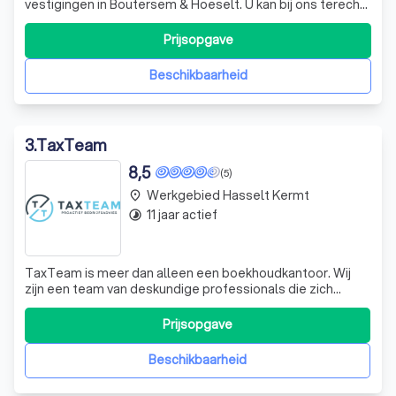
vestigingen in Boutersem & Hoeselt. U kan bij ons terecht
voor al uw fiscale en boekhoudkundige vragen. Onze
focus als kantoor ligt op een vlotte en duidelijke
Prijsopgave
communicatie met de klant. Met meer dan 20 jaar ervaring
op de teller weten we dat één van de g
Beschikbaarheid
3
.
TaxTeam
8,5
(5)
Werkgebied Hasselt Kermt
place
11 jaar actief
timelapse
TaxTeam is meer dan alleen een boekhoudkantoor. Wij
zijn een team van deskundige professionals die zich
inzetten om jouw bedrijf te ondersteunen en te
ontzorgen. Of je nu een vrij beroep uitoefent, een
Prijsopgave
managementvennootschap runt of een KMO leidt, wij
staan klaar om je te helpen met onze vernieuwend
Beschikbaarheid