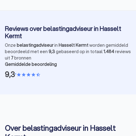
Reviews over belastingadviseur in Hasselt
Kermt
Onze
belastingadviseur
in
Hasselt Kermt
worden gemiddeld
beoordeeld met een
9,3
gebaseerd op in totaal
1.484
reviews
uit
7
bronnen
Gemiddelde beoordeling
9,3
•
star
star
star
star
star_half
Over belastingadviseur in Hasselt