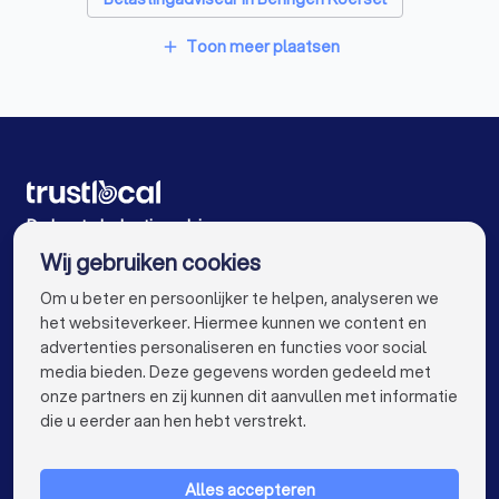
Belastingadviseur in Sint-Truiden Gelinden
Toon meer plaatsen
add
Belastingadviseur in Opglabbeek
Belastingadviseur in Tessenderlo
Belastingadviseur in Laakdal Vorst
Belastingadviseur in Lommel
De beste belastingadviseur voor u
Wij gebruiken cookies
Belastingadviseur in Antwerpen
info@trustlocal.be
Om u beter en persoonlijker te helpen, analyseren we
Belastingadviseur in Gent
het websiteverkeer. Hiermee kunnen we content en
advertenties personaliseren en functies voor social
Belastingadviseur in Brugge
media bieden. Deze gegevens worden gedeeld met
onze partners en zij kunnen dit aanvullen met informatie
Belastingadviseur in Leuven
keyboard_arrow_down
VOOR PARTICULIEREN
die u eerder aan hen hebt verstrekt.
Belastingadviseur in Aalst
keyboard_arrow_down
VOOR BEDRIJVEN
Belastingadviseur in Mechelen
Alles accepteren
keyboard_arrow_down
OVER TRUSTLOCAL