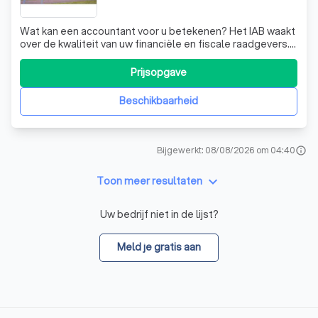
Wat kan een accountant voor u betekenen? Het IAB waakt
over de kwaliteit van uw financiële en fiscale raadgevers.
Het takenpakket van de accountant en de
belastingconsulent blijft evolueren en uitbreiden. Om te
Prijsopgave
waken over de uitstekende kwaliteit van hun advies, riep
de overheid een wettelijke toezi
Beschikbaarheid
Bijgewerkt: 08/08/2026 om 04:40
info
keyboard_arrow_down
Toon meer resultaten
Uw bedrijf niet in de lijst?
Meld je gratis aan