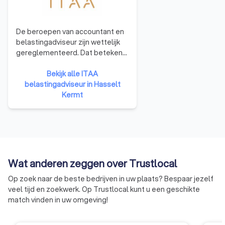
De beroepen van accountant en
belastingadviseur zijn wettelijk
gereglementeerd. Dat betekent
dat al wie het beroep wil
uitoefenen, moet worden
Bekijk alle ITAA
ingeschreven in het openbaar
belastingadviseur in Hasselt
register. Het ITAA beheerd dat
Kermt
register ziet toe op de toegang
tot het beroep door toelatings-
en bekwaamheidsexamens te
organiseren. Het ITAA ziet toe
op naleving van de regels en
vaardigt normen en
Wat anderen zeggen over Trustlocal
aanbevelingen uit met het oog
Op zoek naar de beste bedrijven in uw plaats? Bespaar jezelf
op de correcte
veel tijd en zoekwerk. Op Trustlocal kunt u een geschikte
beroepsuitoefening.
match vinden in uw omgeving!