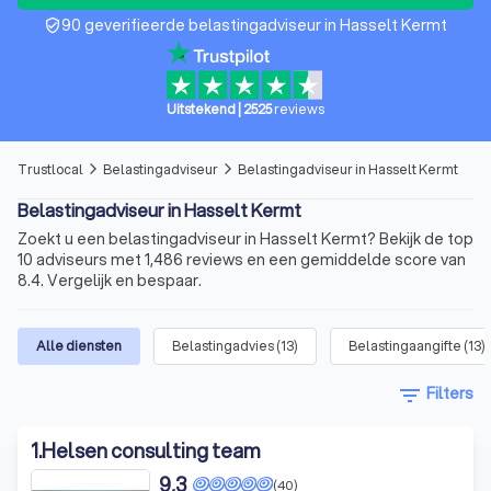
90 geverifieerde belastingadviseur in Hasselt Kermt
verified_user
Uitstekend
|
2525
reviews
Trustlocal
Belastingadviseur
Belastingadviseur in Hasselt Kermt
arrow_forward_ios
arrow_forward_ios
Belastingadviseur in Hasselt Kermt
Zoekt u een belastingadviseur in Hasselt Kermt? Bekijk de top
10 adviseurs met 1,486 reviews en een gemiddelde score van
8.4. Vergelijk en bespaar.
Alle diensten
Belastingadvies
(
13
)
Belastingaangifte
(
13
)
filter_list
Filters
1
.
Helsen consulting team
9,3
(40)