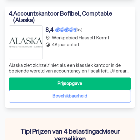
4
.
Accountskantoor Bofibel, Comptable
(Alaska)
8,4
(2)
Werkgebied Hasselt Kermt
place
48 jaar actief
timelapse
Alaska ziet zichzelf niet als een klassiek kantoor in de
boeiende wereld van accountancy en fiscaliteit. Uiteraard
zijn vakexpertise, klantgerichtheid en professionalisme
ook voor ons uitgangspunten. Op kwaliteit boet je immers
Prijsopgave
nooit in. Alleen combineert Alaska haar sterke
professionalisme met e
Beschikbaarheid
Tip! Prijzen van 4 belastingadviseur
vergelijken