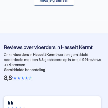
Meld je gratis aan
Reviews over vloerders in Hasselt Kermt
Onze
vloerders
in
Hasselt Kermt
worden gemiddeld
beoordeeld met een
8,8
gebaseerd op in totaal
991
reviews
uit
4
bronnen
Gemiddelde beoordeling
8,8
•
star
star
star
star
star_half