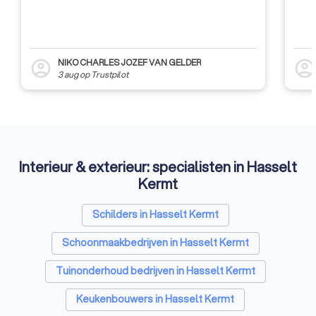
NIKO CHARLES JOZEF VAN GELDER
account_circle
account_circl
3 aug
op
Trustpilot
Interieur & exterieur: specialisten in Hasselt
Kermt
Schilders in Hasselt Kermt
Schoonmaakbedrijven in Hasselt Kermt
Tuinonderhoud bedrijven in Hasselt Kermt
Keukenbouwers in Hasselt Kermt