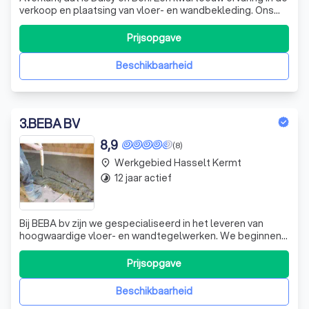
verkoop en plaatsing van vloer- en wandbekleding. Ons
doel is altijd u de beste keuze in vloer- en wandbekleding
te adviseren. Want dat advies garandeert u een lang
Prijsopgave
gebruik van de vloer in uw woning en in uw specifieke
situatie. Wilt u een
Beschikbaarheid
3
.
BEBA BV
8,9
(8)
Werkgebied Hasselt Kermt
place
12 jaar actief
timelapse
Bij BEBA bv zijn we gespecialiseerd in het leveren van
hoogwaardige vloer- en wandtegelwerken. We beginnen
elk project met een bezoek aan de klant om alles te
bespreken en op te meten. Vervolgens stellen we een
Prijsopgave
gedetailleerde offerte op, die we aan de klant bezorgen.
Na goedkeuring van de offerte, s
Beschikbaarheid