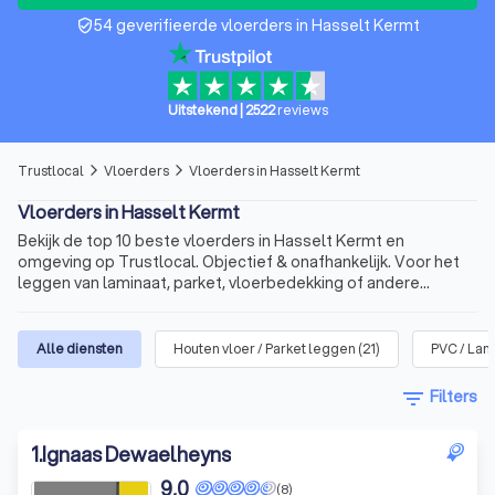
54 geverifieerde vloerders in Hasselt Kermt
verified_user
Uitstekend
|
2522
reviews
Trustlocal
Vloerders
Vloerders in Hasselt Kermt
arrow_forward_ios
arrow_forward_ios
Vloerders in Hasselt Kermt
Bekijk de top 10 beste vloerders in Hasselt Kermt en
omgeving op Trustlocal. Objectief & onafhankelijk. Voor het
leggen van laminaat, parket, vloerbedekking of andere
vloeren.
Alle diensten
Houten vloer / Parket leggen
(
21
)
PVC / Lam
filter_list
Filters
1
.
Ignaas Dewaelheyns
9,0
(8)