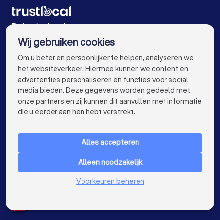
Vloerders in Aalst
Vloerders in Mechelen
Vloerders in Kortrijk
Vloerders in Hasselt
De beste vloerders voor u
Wij gebruiken cookies
Vloerders in Sint-Niklaas
Vloerders in Roeselare
info@trustlocal.be
Om u beter en persoonlijker te helpen, analyseren we
Vloerders in Beveren
Vloerders in Dendermonde
het websiteverkeer. Hiermee kunnen we content en
advertenties personaliseren en functies voor social
Vloerders in Turnhout
Vloerders in Dilbeek
media bieden. Deze gegevens worden gedeeld met
onze partners en zij kunnen dit aanvullen met informatie
Vloerders in Heist-op-den-Berg
keyboard_arrow_down
VOOR PARTICULIEREN
die u eerder aan hen hebt verstrekt.
Vloerders in Sint-Truiden
Vloerders in Lokeren
keyboard_arrow_down
VOOR BEDRIJVEN
Vloerders in Brasschaat
Vloerders in de buurt
Alles accepteren
keyboard_arrow_down
OVER TRUSTLOCAL
Alleen noodzakelijk
LAND
Nederland
Voorkeuren beheren
België
Duitsland
Spanje