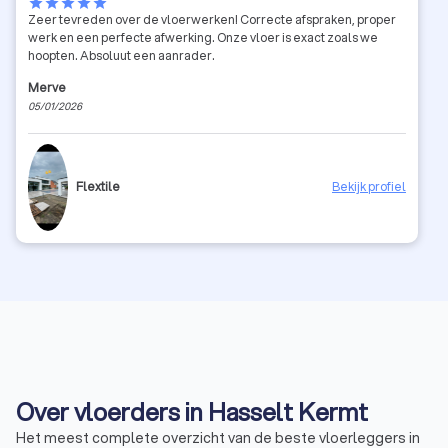
star
star
star
star
star
Zeer tevreden over de vloerwerken! Correcte afspraken, proper
werk en een perfecte afwerking. Onze vloer is exact zoals we
hoopten. Absoluut een aanrader.
Merve
05/01/2026
Flextile
Bekijk profiel
Over vloerders in Hasselt Kermt
Het meest complete overzicht van de beste vloerleggers in