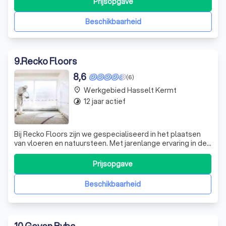
Prijsopgave
Beschikbaarheid
9
.
Recko Floors
8,6
(6)
Werkgebied Hasselt Kermt
place
12 jaar actief
timelapse
Bij Recko Floors zijn we gespecialiseerd in het plaatsen
van vloeren en natuursteen. Met jarenlange ervaring in de
sector, zijn we trots op ons vakmanschap en onze
toewijding aan kwaliteit. We zijn op zoek naar ervaren
Prijsopgave
plaatsers die onze passie voor het vak delen en die
kunnen bijdragen aan de reali
Beschikbaarheid