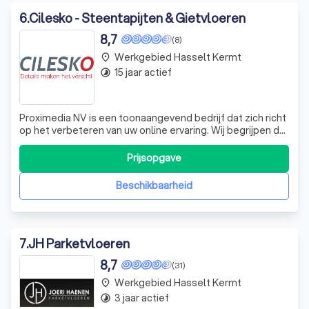
6
.
Cilesko - Steentapijten & Gietvloeren
8,7
(8)
Werkgebied Hasselt Kermt
place
15 jaar actief
timelapse
Proximedia NV is een toonaangevend bedrijf dat zich richt
op het verbeteren van uw online ervaring. Wij begrijpen dat
elke gebruiker uniek is en streven ernaar om onze
websites aan te passen aan uw individuele behoeften en
Prijsopgave
voorkeuren. Onze expertise ligt in het gebruik van cookies
om de functionalit
Beschikbaarheid
7
.
JH Parketvloeren
8,7
(31)
Werkgebied Hasselt Kermt
place
3 jaar actief
timelapse