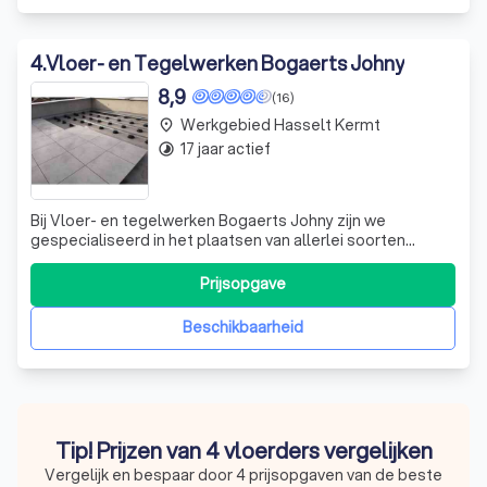
4
.
Vloer- en Tegelwerken Bogaerts Johny
8,9
(16)
Werkgebied Hasselt Kermt
place
17 jaar actief
timelapse
Bij Vloer- en tegelwerken Bogaerts Johny zijn we
gespecialiseerd in het plaatsen van allerlei soorten
tegels. Of u nu op zoek bent naar keramische tegels,
natuursteen tegels of wandtegels, wij hebben de
Prijsopgave
expertise om uw project tot een succes te maken. Maar
onze diensten gaan verder dan alleen tegelw
Beschikbaarheid
Tip! Prijzen van 4 vloerders vergelijken
Vergelijk en bespaar door 4 prijsopgaven van de beste