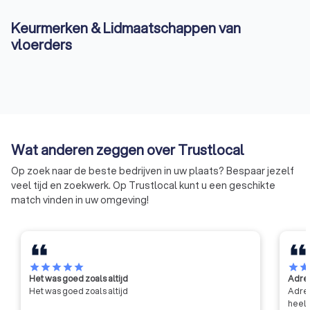
Keurmerken & Lidmaatschappen van
vloerders
Wat anderen zeggen over Trustlocal
Op zoek naar de beste bedrijven in uw plaats? Bespaar jezelf
veel tijd en zoekwerk. Op Trustlocal kunt u een geschikte
match vinden in uw omgeving!
star
star
star
star
star
star
sta
Het was goed zoals altijd
Adres
Het was goed zoals altijd
Adres
heel 