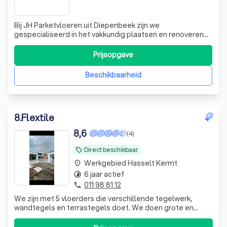
Bij JH Parketvloeren uit Diepenbeek zijn we
gespecialiseerd in het vakkundig plaatsen en renoveren
van laminaat- en parketvloeren. Onze expertise strekt
zich uit tot het herstellen en renoveren van verouderde of
Prijsopgave
beschadigde houten vloeren. Daarnaast adviseren we u
graag over de juiste producten voor
Beschikbaarheid
8
.
Flextile
8,6
(4)
Direct beschikbaar
local_offer
Werkgebied Hasselt Kermt
place
6 jaar actief
timelapse
011 98 81 12
phone
We zijn met 5 vloerders die verschillende tegelwerk,
wandtegels en terrastegels doet. We doen grote en
kleine projecten