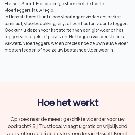
Hasselt Kermt. Een prachtige vloer met de beste
vloerleggers in uw regio.
In Hasselt Kermt kunt u een vloerlegger vinden om parket,
laminaat, vloerbedekking, vinyl of een houten vloer te leggen.
Ook kunt u kiezen voor het storten van een gietvloer of het
leggen van tegels of plavuizen. Het leggen van een vloer is
vakwerk. Vloerleggers weten precies hoe ze uw nieuwe vloer
moeten leggen of hoe ze uw bestaande vloer weer in
perfecte staat moeten krijgen. Een vloerlegger kan
verschillende vloeren leggen:
Houten vloer of parket: Houten vloeren of massief
parket zijn prachtig en in veel verschillende soorten en
kleuren verkrijgbaar. Kiest u voor eiken of teak, voor een
lichte of donkere look, of voor het oliën of lakken van de
vloer?
Laminaat: Laminaat vloeren zijn verkrijgbaar in allerlei
Hoe het werkt
diktes, breedtes, en kleuren en u kunt kiezen uit onder
andere een V-groef of juist een vlakke vloer. Laminaat is
een goedkoper alternatief voor parket of een houten
Op zoek naar de meest geschikte vloerder voor uw
vloer.
opdracht? Bij Trustlocal vraagt u gratis en vrijblijvend
PVC, zeil of vinyl: PVC, zeil, of vinyl vloeren zijn allerlei
voorstellen op bij de beste vloerders in Hasselt Kermt.
vormen van een kunststof vloer. Deze vloeren zijn