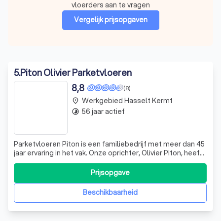
vloerders aan te vragen
Vergelijk prijsopgaven
5
.
Piton Olivier Parketvloeren
8,8
(8)
Werkgebied Hasselt Kermt
place
56 jaar actief
timelapse
Parketvloeren Piton is een familiebedrijf met meer dan 45
jaar ervaring in het vak. Onze oprichter, Olivier Piton, heeft
de kneepjes van het vak geleerd van zijn vader en zet
deze traditie voort als zelfwerkend patroon. Wij zijn
Prijsopgave
gespecialiseerd in het aanleggen, herstellen,
onderhouden en renoveren
Beschikbaarheid