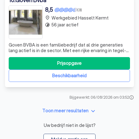
10
.
Goven Bvba
8,5
(3)
Werkgebied Hasselt Kermt
place
56 jaar actief
timelapse
Goven BVBA is een familiebedrijf dat al drie generaties
lang actief is in de sector. Met een rijke ervaring in tegel-
en chapewerken, laminaat, parket en mozaïek, hebben we
een sterke reputatie opgebouwd op basis van
Prijsopgave
vakmanschap en kwaliteit. We zijn ook gespecialiseerd in
het plaatsen van massief p
Beschikbaarheid
Bijgewerkt: 06/08/2026 om 03:52
info
keyboard_arrow_down
Toon meer resultaten
Uw bedrijf niet in de lijst?