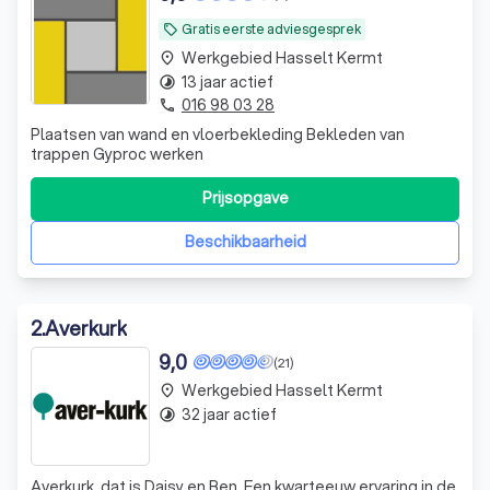
Gratis eerste adviesgesprek
local_offer
Werkgebied Hasselt Kermt
place
13 jaar actief
timelapse
016 98 03 28
phone
Plaatsen van wand en vloerbekleding Bekleden van
trappen Gyproc werken
Prijsopgave
Beschikbaarheid
2
.
Averkurk
9,0
(21)
Werkgebied Hasselt Kermt
place
32 jaar actief
timelapse
Averkurk, dat is Daisy en Ben. Een kwarteeuw ervaring in de