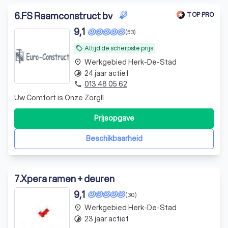
6
.
FS Raamconstruct bv
TOP PRO
9,1
(53)
Altijd de scherpste prijs
local_offer
Werkgebied Herk-De-Stad
place
24 jaar actief
timelapse
013 48 05 62
phone
Uw Comfort is Onze Zorg!!
Prijsopgave
Beschikbaarheid
7
.
Xpera ramen + deuren
9,1
(30)
Werkgebied Herk-De-Stad
place
23 jaar actief
timelapse