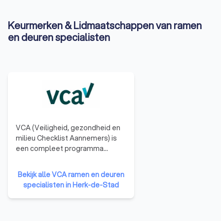
Keurmerken & Lidmaatschappen van ramen
en deuren specialisten
VCA (Veiligheid, gezondheid en
milieu Checklist Aannemers) is
een compleet programma
waarmee dienstverlenende
bedrijven structureel en
Bekijk alle VCA ramen en deuren
objectief worden getoetst en
specialisten in Herk-de-Stad
gecertificeerd op hun VGM-
beheersysteem. Een bedrijf in
bezit van een VCA certificaat kan