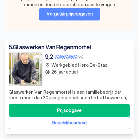
ramen en deuren specialisten aan te vragen
Vergelijk prijsopgaven
5
.
Glaswerken Van Regenmortel
9,2
(22)
Werkgebied Herk-De-Stad
place
26 jaar actief
timelapse
Glaswerken Van Regenmortel is een familiebedrijf dat
reeds meer dan 30 jaar gespecialiseerd in het bewerken,
plaatsen en afleveren van glas, aan zowel particulieren als
aan bedrijven. Bezoek onze onlangs vernieuwde toonzaal
Prijsopgave
in Herselt en ontdek de vele glastoepassingen voor
zowel binnen als buiten!
Beschikbaarheid