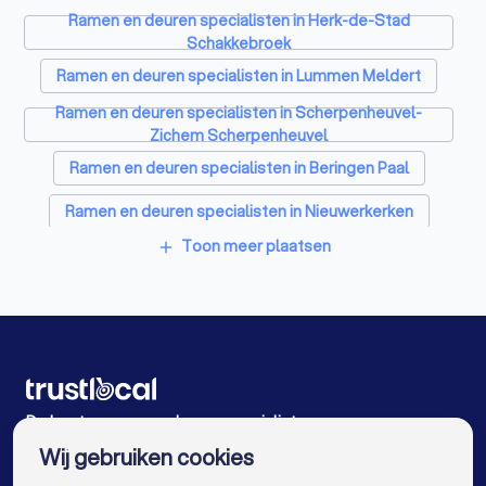
Ramen en deuren specialisten in Herk-de-Stad
Schrijnwerkers in Herk-de-Stad
Schakkebroek
Ramen en deuren specialisten in Lummen Meldert
Warmtepomp installateurs in Herk-de-Stad
Ramen en deuren specialisten in Scherpenheuvel-
Badkamer installateurs in Herk-de-Stad
Zichem Scherpenheuvel
Ramen en deuren specialisten in Beringen Paal
Glashandels in Herk-de-Stad
Ramen en deuren specialisten in Nieuwerkerken
EPC-keurders in Herk-de-Stad
Toon meer plaatsen
add
Ramen en deuren specialisten in Tessenderlo
Klusjesmannen in Herk-de-Stad
Ramen en deuren specialisten in Beringen
Ramen en deuren specialisten in Laakdal Vorst
Ramen en deuren specialisten in Heusden-Zolder
De beste ramen en deuren specialisten voor u
Ramen en deuren specialisten in Herselt
Wij gebruiken cookies
Ramen en deuren specialisten in Antwerpen
info@trustlocal.be