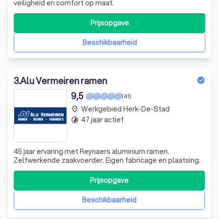
veiligheid en comfort op maat.
Prijsopgave
Beschikbaarheid
3
.
Alu Vermeiren ramen
9,5
(41)
Werkgebied Herk-De-Stad
place
47 jaar actief
timelapse
45 jaar ervaring met Reynaers aluminium ramen.
Zelfwerkende zaakvoerder. Eigen fabricage en plaatsing.
Prijsopgave
Beschikbaarheid