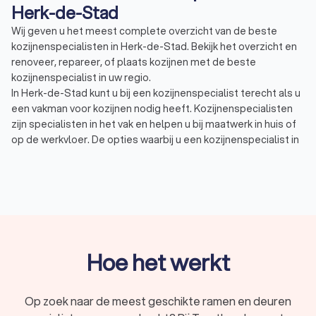
Herk-de-Stad
Wij geven u het meest complete overzicht van de beste
kozijnenspecialisten in Herk-de-Stad. Bekijk het overzicht en
renoveer, repareer, of plaats kozijnen met de beste
kozijnenspecialist in uw regio.
In Herk-de-Stad kunt u bij een kozijnenspecialist terecht als u
een vakman voor kozijnen nodig heeft. Kozijnenspecialisten
zijn specialisten in het vak en helpen u bij maatwerk in huis of
op de werkvloer. De opties waarbij u een kozijnenspecialist in
Herk-de-Stad kunt inzetten zijn eindeloos. Een
kozijnenspecialist in Herk-de-Stad kan u bijvoorbeeld helpen
bij:
Repareren van raamkozijnen bij beschadiging
Renoveren van huidige raamkozijnen of delen hiervan
vervangen
Plaatsen van nieuwe raamkozijnen bij nieuwbouw
Mogelijkheden tot schilderwerk of advies over
Hoe het werkt
aanvullend schilderwerk
In Herk-de-Stad hebben wij 63 goede kozijnenspecialisten
gevonden. De kozijnenspecialisten in Herk-de-Stad hebben
Op zoek naar de meest geschikte ramen en deuren
een gemiddelde Trustlocal-score van een 8.6. Welke