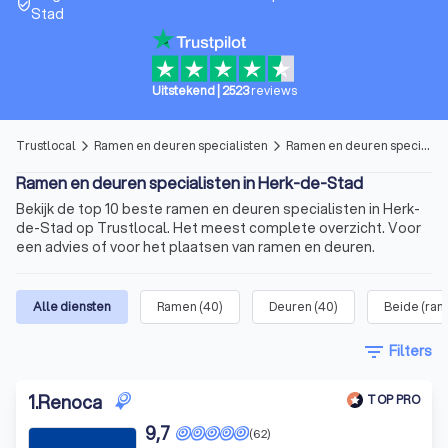
verified_user
Stad
Uitstekend
|
2523
reviews
Trustlocal
Ramen en deuren specialisten
Ramen en deuren specialisten in Herk-de-Stad
arrow_forward_ios
arrow_forward_ios
Ramen en deuren specialisten in Herk-de-Stad
Bekijk de top 10 beste ramen en deuren specialisten in Herk-
de-Stad op Trustlocal. Het meest complete overzicht. Voor
een advies of voor het plaatsen van ramen en deuren.
Alle diensten
Ramen
(
40
)
Deuren
(
40
)
Beide (ram
filter_list
Filters
1
.
Renoca
TOP PRO
9,7
(62)