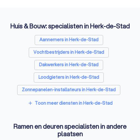
Huis & Bouw: specialisten in Herk-de-Stad
Aannemers in Herk-de-Stad
Vochtbestrijders in Herk-de-Stad
Dakwerkers in Herk-de-Stad
Loodgieters in Herk-de-Stad
Zonnepanelen-installateurs in Herk-de-Stad
Vloerverwarming-installateurs in Herk-de-Stad
Toon meer diensten in Herk-de-Stad
add
Airco installateurs in Herk-de-Stad
Ramen en deuren specialisten in andere
Laadpaal installateurs in Herk-de-Stad
plaatsen
Zonwering specialisten in Herk-de-Stad