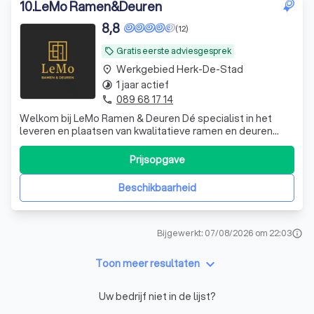
10
.
LeMo Ramen&Deuren
8,8
(12)
Gratis eerste adviesgesprek
local_offer
Werkgebied Herk-De-Stad
place
1 jaar actief
timelapse
089 68 17 14
phone
Welkom bij LeMo Ramen & Deuren Dé specialist in het
leveren en plaatsen van kwalitatieve ramen en deuren
vanuit Limburg. Wij combineren vakmanschap,
duurzaamheid en een perfecte afwerking om elk project
Prijsopgave
tot in de puntjes af te ronden. Met jaren ervaring in de
sector weten wij dat elk project unie
Beschikbaarheid
Bijgewerkt: 07/08/2026 om 22:03
info
keyboard_arrow_down
Toon meer resultaten
Uw bedrijf niet in de lijst?