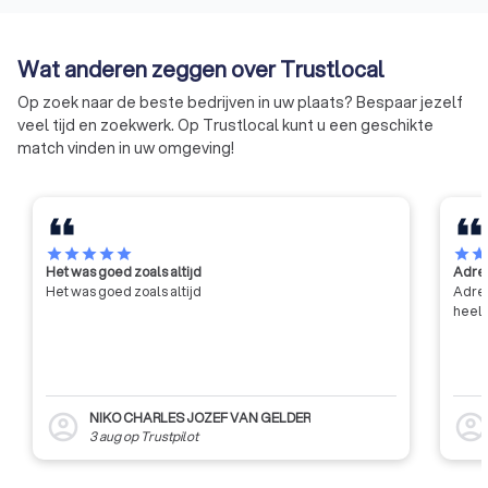
aantonen dat het bedrijf op een
groot aantal punten voldoet aan
de huidige eisen op het gebied
Wat anderen zeggen over Trustlocal
van veiligheid, gezondheid en
milieu.
Op zoek naar de beste bedrijven in uw plaats? Bespaar jezelf
veel tijd en zoekwerk. Op Trustlocal kunt u een geschikte
match vinden in uw omgeving!
star
star
star
star
star
star
sta
Het was goed zoals altijd
Adres
Het was goed zoals altijd
Adres
heel 
NIKO CHARLES JOZEF VAN GELDER
account_circle
account_circl
3 aug
op
Trustpilot