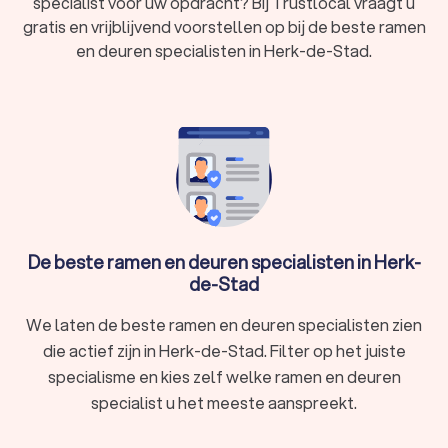
specialist voor uw opdracht? Bij Trustlocal vraagt u
specialist u ook kiest, via Trustlocal maakt u een goede keuze
gratis en vrijblijvend voorstellen op bij de beste ramen
voor de kozijnspecialist. We kunnen u ook helpen door direct
en deuren specialisten in Herk-de-Stad.
prijsopgaven aan te vragen bij verschillende
kozijnenspecialisten. Zo kunt u eenvoudig de
kozijnenspecialisten vergelijken en degene kiezen die het
beste bij u past.
De beste ramen en deuren specialisten in Herk-
de-Stad
We laten de beste ramen en deuren specialisten zien
die actief zijn in Herk-de-Stad. Filter op het juiste
specialisme en kies zelf welke ramen en deuren
specialist u het meeste aanspreekt.