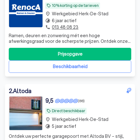
10% korting op de tarieven
local_offer
Werkgebied Herk-De-Stad
place
6 jaar actief
timelapse
013 48 08 23
phone
Ramen, deuren en zonwering mét een hoge
afwerkingsgraad voor de scherpste prijzen. Ontdek onze
kwaliteit en correcte service.
Prijsopgave
Beschikbaarheid
2
.
Altoda
9,5
(88)
Direct beschikbaar
local_offer
Werkgebied Herk-De-Stad
place
5 jaar actief
timelapse
Ontdek uw perfecte garagepoort met Altoda BV – stijl,