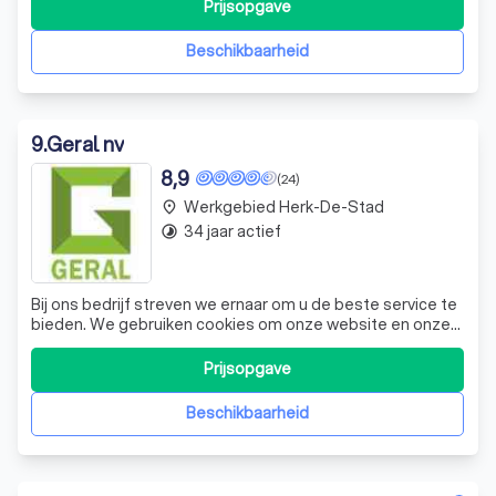
garagepoorten en vliegenramen. Ons team bestaat uit
Prijsopgave
vakmensen met jarenlange ervaring, die hun knowhow
inzetten om u de beste service te
Beschikbaarheid
9
.
Geral nv
8,9
(24)
Werkgebied Herk-De-Stad
place
34 jaar actief
timelapse
Bij ons bedrijf streven we ernaar om u de beste service te
bieden. We gebruiken cookies om onze website en onze
service te optimaliseren, zodat we u een naadloze en
gepersonaliseerde ervaring kunnen bieden. Onze
Prijsopgave
technische opslag en toegang zijn strikt noodzakelijk om
u de specifieke diensten te bie
Beschikbaarheid