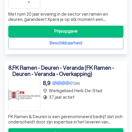
Met ruim 20 jaar ervaring in de sector van ramen en
deuren, garandeert Xpera je op elk moment een
professioneel en persoonlijk contact. Als expert in ramen
en deuren, kiezen we alleen voor de beste kwaliteit.
Prijsopgave
Daarom werken we met 100% Belgische ramen en deuren.
Bovendien is Xpera ook jouw expert op
Beschikbaarheid
8
.
FK Ramen - Deuren - Veranda (FK Ramen -
Deuren - Veranda - Overkapping)
8,9
(26)
Werkgebied Herk-De-Stad
place
37 jaar actief
timelapse
FK Ramen & Deuren is een gerenommeerd bedrijf dat zich
onderscheidt door zijn expertise in het leveren van
hoogwaardige ramen, deuren, rolluiken, afdaken, screens,