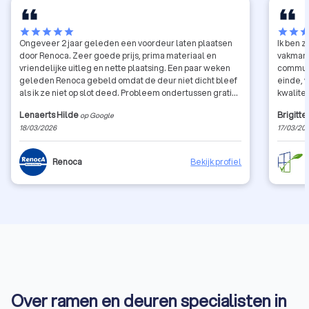
star
star
star
star
star
star
star
sta
Ongeveer 2 jaar geleden een voordeur laten plaatsen
Ik ben 
door Renoca. Zeer goede prijs, prima materiaal en
vakmann
vriendelijke uitleg en nette plaatsing. Een paar weken
communic
geleden Renoca gebeld omdat de deur niet dicht bleef
einde, 
als ik ze niet op slot deed. Probleem ondertussen gratis
kwalitei
opgelost dus ook nog een top service na verkoop!
zonder 
Lenaerts Hilde
Brigitte
op Google
professi
18/03/2026
17/03/20
Kortom,
Zeker ee
goede s
Renoca
Bekijk profiel
Over ramen en deuren specialisten in