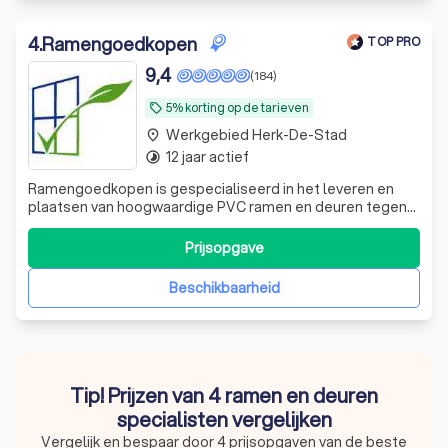
4
.
Ramengoedkopen
TOP PRO
9,4
(184)
5% korting op de tarieven
local_offer
Werkgebied Herk-De-Stad
place
12 jaar actief
timelapse
Ramengoedkopen is gespecialiseerd in het leveren en
plaatsen van hoogwaardige PVC ramen en deuren tegen
zeer scherpe prijzen. De gevel is ook beschikbaar. Waar
wacht je op?
Prijsopgave
Beschikbaarheid
Tip! Prijzen van 4 ramen en deuren
specialisten vergelijken
Vergelijk en bespaar door 4 prijsopgaven van de beste