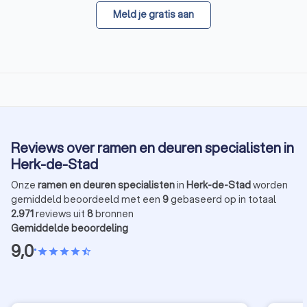
Meld je gratis aan
Reviews over ramen en deuren specialisten in
Herk-de-Stad
Onze
ramen en deuren specialisten
in
Herk-de-Stad
worden
gemiddeld beoordeeld met een
9
gebaseerd op in totaal
2.971
reviews uit
8
bronnen
Gemiddelde beoordeling
9,0
•
star
star
star
star
star_half