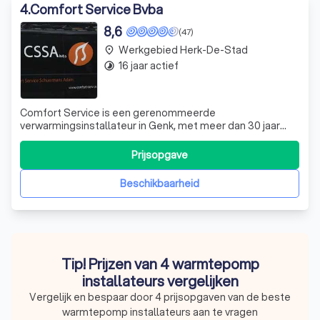
4
.
Comfort Service Bvba
8,6
(47)
Werkgebied Herk-De-Stad
place
16 jaar actief
timelapse
Comfort Service is een gerenommeerde
verwarmingsinstallateur in Genk, met meer dan 30 jaar
ervaring in de sector. Ons toegewijde team van
techniekers is dagelijks actief in de regio Limburg, waar we
Prijsopgave
een breed scala aan projecten uitvoeren. Van het
installeren van een verwarmingsketel tot het onderho
Beschikbaarheid
Tip! Prijzen van 4 warmtepomp
installateurs vergelijken
Vergelijk en bespaar door 4 prijsopgaven van de beste
warmtepomp installateurs aan te vragen