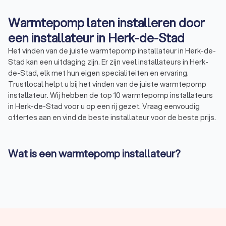
Warmtepomp laten installeren door
een installateur in Herk-de-Stad
Het vinden van de juiste warmtepomp installateur in Herk-de-
Stad kan een uitdaging zijn. Er zijn veel installateurs in Herk-
de-Stad, elk met hun eigen specialiteiten en ervaring.
Trustlocal helpt u bij het vinden van de juiste warmtepomp
installateur. Wij hebben de top 10 warmtepomp installateurs
in Herk-de-Stad voor u op een rij gezet. Vraag eenvoudig
offertes aan en vind de beste installateur voor de beste prijs.
Wat is een warmtepomp installateur?
Een warmtepomp installateur is een professional die
gespecialiseerd is in het installeren van warmtepompen.
Warmtepompen zijn systemen die warmte uit de omgeving
halen en deze omzetten in bruikbare energie voor het
verwarmen van uw huis of water. Er zijn verschillende soorten
warmtepompen, zoals de elektrische warmtepomp en de