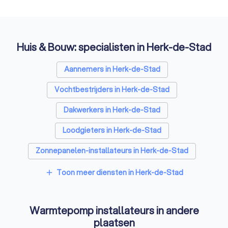
Huis & Bouw: specialisten in Herk-de-Stad
Aannemers in Herk-de-Stad
Vochtbestrijders in Herk-de-Stad
Dakwerkers in Herk-de-Stad
Loodgieters in Herk-de-Stad
Zonnepanelen-installateurs in Herk-de-Stad
Vloerverwarming-installateurs in Herk-de-Stad
Toon meer diensten in Herk-de-Stad
add
Airco installateurs in Herk-de-Stad
Warmtepomp installateurs in andere
Ramen en deuren specialisten in Herk-de-Stad
plaatsen