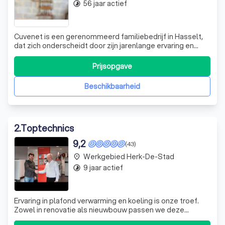
56 jaar actief
timelapse
Cuvenet is een gerenommeerd familiebedrijf in Hasselt,
dat zich onderscheidt door zijn jarenlange ervaring en
expertise in de installatie en het onderhoud van centrale
verwarming, zonnepanelen en sanitair. Onze kennis is van
Prijsopgave
generatie op generatie doorgegeven, waardoor geen
enkel detail van onze vak
Beschikbaarheid
2
.
Toptechnics
9,2
(43)
Werkgebied Herk-De-Stad
place
9 jaar actief
timelapse
Ervaring in plafond verwarming en koeling is onze troef.
Zowel in renovatie als nieuwbouw passen we deze
techniek toe en hebben we de noodzakelijke