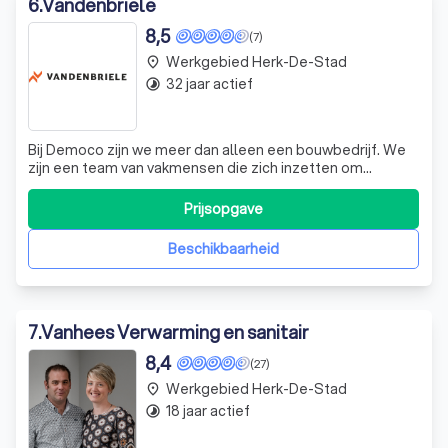
6
.
Vandenbriele
8,5
(7)
Werkgebied Herk-De-Stad
place
32 jaar actief
timelapse
Bij Democo zijn we meer dan alleen een bouwbedrijf. We
zijn een team van vakmensen die zich inzetten om
kwalitatieve totaaloplossingen te bieden voor elk type
project. Of het nu gaat om ruwbouw of een kant-en-klaar
Prijsopgave
project, nieuwbouw of renovatie, wij hebben de expertise
en ervaring om uw visie tot
Beschikbaarheid
7
.
Vanhees Verwarming en sanitair
8,4
(27)
Werkgebied Herk-De-Stad
place
18 jaar actief
timelapse