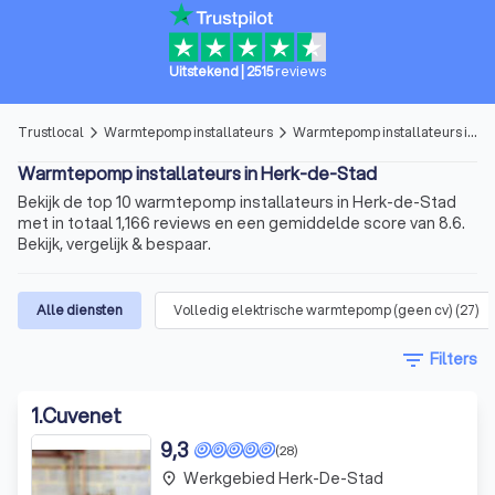
Uitstekend
|
2515
reviews
Trustlocal
Warmtepomp installateurs
Warmtepomp installateurs in Herk-de-Stad
arrow_forward_ios
arrow_forward_ios
Warmtepomp installateurs in Herk-de-Stad
Bekijk de top 10 warmtepomp installateurs in Herk-de-Stad
met in totaal 1,166 reviews en een gemiddelde score van 8.6.
Bekijk, vergelijk & bespaar.
Alle diensten
Volledig elektrische warmtepomp (geen cv)
(
27
)
filter_list
Filters
1
.
Cuvenet
9,3
(28)
Werkgebied Herk-De-Stad
place