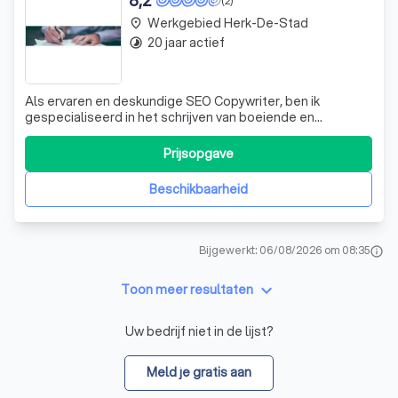
8,2
(2)
Werkgebied Herk-De-Stad
place
20 jaar actief
timelapse
Als ervaren en deskundige SEO Copywriter, ben ik
gespecialiseerd in het schrijven van boeiende en
relevante teksten die geoptimaliseerd zijn voor
zoekmachines. Ik ben altijd alert en reageer op de input
Prijsopgave
van de gebruiker, zodat alle verstrekte informatie
nauwkeurig wordt geïntegreerd in de gegenereer
Beschikbaarheid
Bijgewerkt: 06/08/2026 om 08:35
info
keyboard_arrow_down
Toon meer resultaten
Uw bedrijf niet in de lijst?
Meld je gratis aan