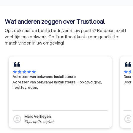
Wat anderen zeggen over Trustlocal
Op zoek naar de beste bedrijven in uw plaats? Bespaar jezelf
veel tijd en zoekwerk. Op Trustlocal kunt u een geschikte
match vinden in uw omgeving!
star
star
star
star
star
star
sta
Adressen van bekwame installateurs
Door 
Adressen van bekwame installateurs. Top opvolging,
Door 
heel tevreden.
Marc Verheyen
account_circle
account_circl
31 jul
op
Trustpilot