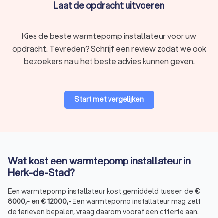
Laat de opdracht uitvoeren
Warmtepomp installateurs bij Trustlocal
Kies de beste warmtepomp installateur voor uw
Het laten installeren van een warmtepomp is een grote
opdracht. Tevreden? Schrijf een review zodat we ook
investering. Het is daarom belangrijk om de juiste keuze te
bezoekers na u het beste advies kunnen geven.
maken. Bent u op zoek naar een professionele warmtepomp
installateur in Herk-de-Stad? Bij Trustlocal helpen we u graag
bij het vinden van de juiste warmtepomp installateur in Herk-
de-Stad. Vraag vandaag nog offertes aan bij vier lokale
Start met vergelijken
installateurs en vergelijk hun diensten en prijzen. Of u nu een
elektrische warmtepomp wilt laten installeren of een hybride
warmtepomp wilt laten plaatsen, bij Trustlocal vindt u de
juiste installateur.
Wat kost een warmtepomp installateur in
Herk-de-Stad?
Een warmtepomp installateur kost gemiddeld tussen de
€
8000
,-
en
€
12000
,-
Een warmtepomp installateur mag zelf
de tarieven bepalen, vraag daarom vooraf een offerte aan.