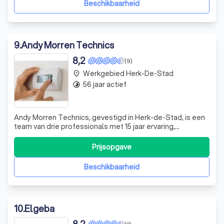
Beschikbaarheid
9
.
Andy Morren Technics
8,2
(9)
Werkgebied Herk-De-Stad
place
56 jaar actief
timelapse
Andy Morren Technics, gevestigd in Herk-de-Stad, is een
team van drie professionals met 15 jaar ervaring,
perfectionisme en oog voor detail. Wij zijn
gespecialiseerd in alle werkzaamheden op het gebied van
Prijsopgave
verwarming, sanitair en ventilatie. Onze missie is om meer
comfort te bieden aan zowel particu
Beschikbaarheid
10
.
Elgeba