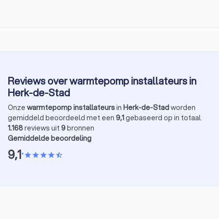
Reviews over warmtepomp installateurs in
Herk-de-Stad
Onze
warmtepomp installateurs
in
Herk-de-Stad
worden
gemiddeld beoordeeld met een
9,1
gebaseerd op in totaal
1.168
reviews uit
9
bronnen
Gemiddelde beoordeling
9,1
•
star
star
star
star
star_half