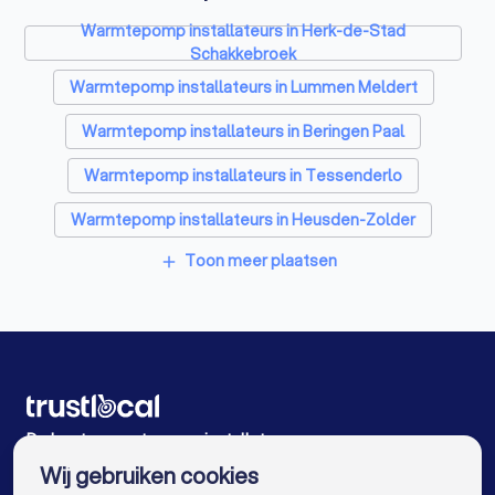
Laadpaal installateurs in Herk-de-Stad
Warmtepomp installateurs in Herk-de-Stad
Zonwering specialisten in Herk-de-Stad
Schakkebroek
Warmtepomp installateurs in Lummen Meldert
Schrijnwerkers in Herk-de-Stad
Warmtepomp installateurs in Beringen Paal
Badkamer installateurs in Herk-de-Stad
Warmtepomp installateurs in Tessenderlo
Glashandels in Herk-de-Stad
Warmtepomp installateurs in Heusden-Zolder
EPC-keurders in Herk-de-Stad
Toon meer plaatsen
add
Warmtepomp installateurs in Aarschot
Klusjesmannen in Herk-de-Stad
Warmtepomp installateurs in Beringen Koersel
Warmtepomp installateurs in Westerlo
Warmtepomp installateurs in Alken
De beste warmtepomp installateurs voor u
Warmtepomp installateurs in Zonhoven
Wij gebruiken cookies
Warmtepomp installateurs in Antwerpen