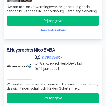
Uw sanitair- en verwarmingswerken geeft u in goede
handen bij Vanhees in Leopoldsburg. Jarenlange ervaring
in de sector, vakkennis en juiste werkmentaliteit staan
garant voor een professionele aanpak. Door de jaren heen
Prijsopgave
hebben we met veel aandacht de vele vernieuwende
trends in badkamerinrichtingen
Beschikbaarheid
8
.
Huybrechts Nico BVBA
8,3
(3)
Werkgebied Herk-De-Stad
place
18 jaar actief
timelapse
Wir sind ein engagiertes Team von Datenschutzexperten,
das sich leidenschaftlich für den Schutz Ihrer
persönlichen Daten einsetzt. Wir verstehen, dass Ihre
Daten wertvoll sind und behandeln sie mit der gebotenen
Prijsopgave
Sorgfalt und Diskretion. Unser Hauptziel ist es, eine
sichere Umgebung zu schaffen, in d