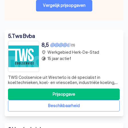
Vergelijk prijsopgaven
5
.
Tws Bvba
8,5
(5)
Werkgebied Herk-De-Stad
place
15 jaar actief
timelapse
TWS Coolservice uit Westerlo is dé specialist in
koeltechnieken, koel- en vriescellen, industriële koeling,
airconditioning, verwarming en ventilatie voor bedrijven en
particulieren. Het resultaat van jarenlange ervaring en
Prijsopgave
doorgedreven expertise van vakmannen, die kwaliteit
hoog in het vaandel drag
Beschikbaarheid