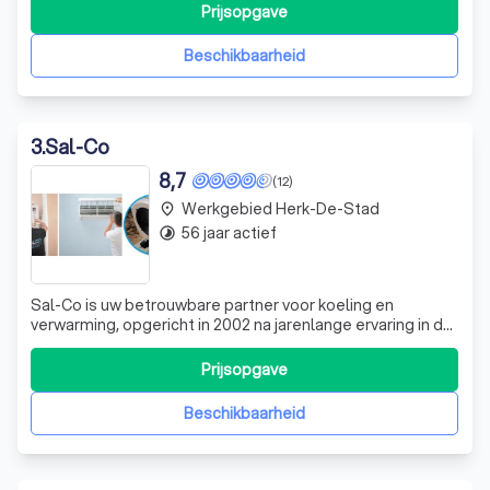
ervaring.Toptechnics is een invoerder van lage
Prijsopgave
temperatuur systemen en handelt rechtstreeks met de
vakman. De producten komen van Europese fabrieken en
Beschikbaarheid
3
.
Sal-Co
8,7
(12)
Werkgebied Herk-De-Stad
place
56 jaar actief
timelapse
Sal-Co is uw betrouwbare partner voor koeling en
verwarming, opgericht in 2002 na jarenlange ervaring in de
branche. Als gecertificeerd en geregistreerd
koeltechnisch bedrijf, bieden we onze diensten aan zowel
Prijsopgave
particulieren als bedrijven in de regio's Geetbets, Sint-
Truiden, Tienen en Herk-de-Stad.
Beschikbaarheid