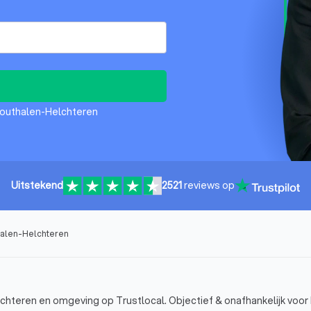
Houthalen-Helchteren
Uitstekend
2521
reviews op
halen-Helchteren
hteren en omgeving op Trustlocal. Objectief & onafhankelijk voor