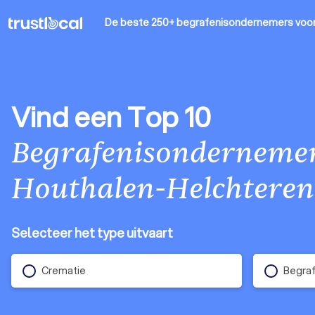
De beste 250+ begrafenisondernemers
voor
Vind een Top 10
Begrafenisonderneme
Houthalen-Helchteren
Selecteer het type uitvaart
Crematie
Begraf