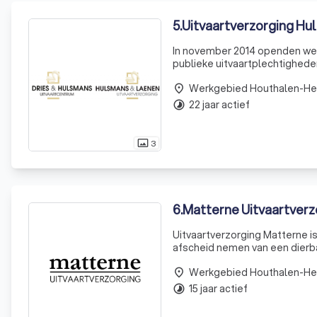
5
.
Uitvaartverzorging H
In november 2014 openden we o
publieke uitvaartplechtighede
mogelijk. Er is een ruime park
Werkgebied Houthalen-He
place
22 jaar actief
timelapse
3
photo_size_select_actual
6
.
Matterne Uitvaartverz
Uitvaartverzorging Matterne is
afscheid nemen van een dierbar
klaar om u bij te staan en een
Werkgebied Houthalen-He
place
15 jaar actief
timelapse