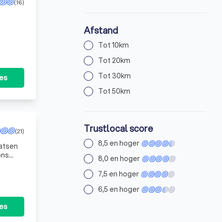
(16)
Afstand
Tot 10km
Tot 20km
Tot 30km
tes
Tot 50km
Trustlocal score
(21)
8,5 en hoger
aatsen
ons
8,0 en hoger
7,5 en hoger
6,5 en hoger
tes