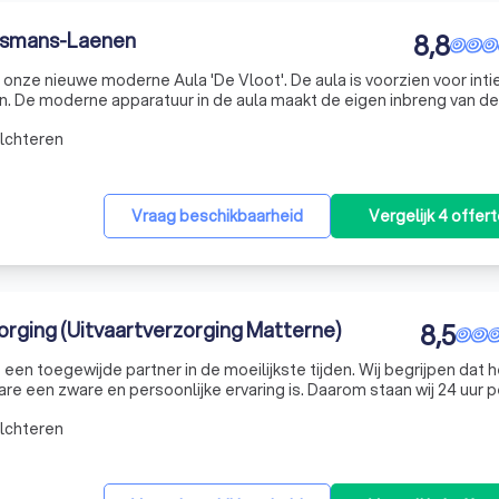
ulsmans-Laenen
8,8
nze nieuwe moderne Aula 'De Vloot'. De aula is voorzien voor int
n. De moderne apparatuur in de aula maakt de eigen inbreng van de
ing voorzien en er is mogelijkheid voor het aanbieden van een koff
lchteren
Vraag beschikbaarheid
Vergelijk 4 offer
orging (Uitvaartverzorging Matterne)
8,5
 een toegewijde partner in de moeilijkste tijden. Wij begrijpen dat h
e een zware en persoonlijke ervaring is. Daarom staan wij 24 uur 
 persoonlijke uitvaart te regelen. Ons vernieuwd uitvaartcentrum
lchteren