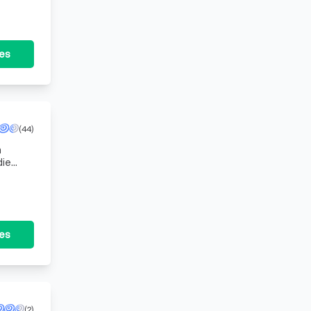
tes
(44)
n
die
n in uw
tes
(2)