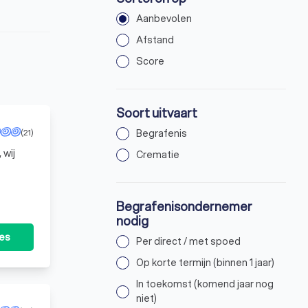
Aanbevolen
Afstand
Score
Soort uitvaart
(21)
Begrafenis
 wij
Crematie
Begrafenisondernemer
nodig
tes
Per direct / met spoed
Op korte termijn (binnen 1 jaar)
In toekomst (komend jaar nog
niet)