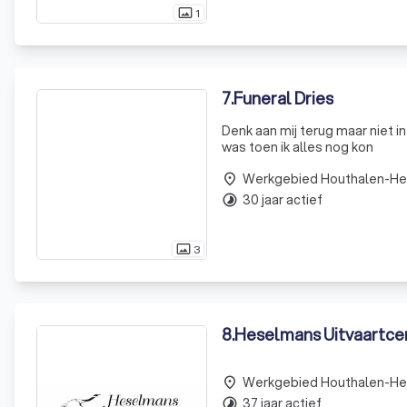
1
photo_size_select_actual
7
.
Funeral Dries
Denk aan mij terug maar niet in de dagen van pijn en v
was toen ik alles nog kon
Werkgebied Houthalen-He
place
30 jaar actief
timelapse
3
photo_size_select_actual
8
.
Heselmans Uitvaartce
Werkgebied Houthalen-He
place
37 jaar actief
timelapse