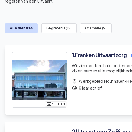
regelen van een uitvaart.
Alle diensten
Begrafenis
(
12
)
Crematie
(
9
)
1
.
Franken Uitvaartzorg
Wij zijn een familiale ondernem
kijken samen alle mogelijkhe
Werkgebied Houthalen-He
place
6 jaar actief
timelapse
17
1
photo_size_select_actual
videocam
2
.
Uitvaartzorg Zo Bijzon