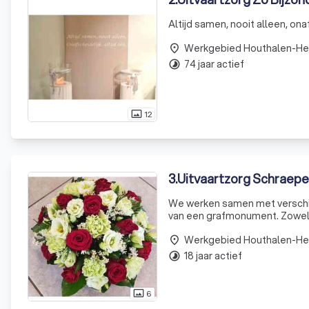
Altijd samen, nooit alleen, onafs
Werkgebied Houthalen-He
place
74 jaar actief
timelapse
12
photo_size_select_actual
3
.
Uitvaartzorg Schraepe
We werken samen met verschill
van een grafmonument. Zowel 
terecht. Daarnaast hebben we een selectie aan juwelen om uw geliefde te gedenken, bijvoorbeeld
Werkgebied Houthalen-He
ashangers o
place
18 jaar actief
timelapse
6
photo_size_select_actual