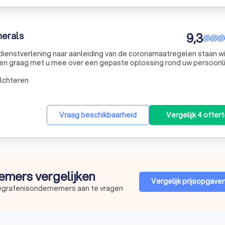
erals
9,3
ienstverlening naar aanleiding van de coronamaatregelen staan wi
dierbare te verzorgen. Wenst u de uitvaart liever op een
lchteren
Vraag beschikbaarheid
Vergelijk 4 offer
nemers vergelijken
Vergelijk prijsopgave
begrafenisondernemers aan te vragen