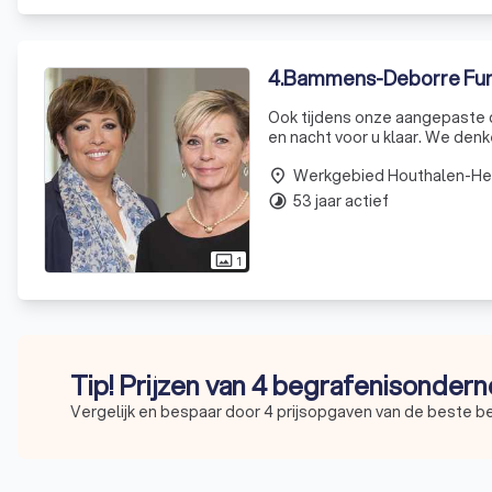
4
.
Bammens-Deborre Fun
Ook tijdens onze aangepaste d
en nacht voor u klaar. We denken graag met u mee over een gepaste oplossing rond uw persoonlijke
wensen, om ook nu een warm afscheid van uw 
Werkgebied Houthalen-He
an
place
53 jaar actief
timelapse
1
photo_size_select_actual
Tip! Prijzen van 4 begrafenisonder
Vergelijk en bespaar door 4 prijsopgaven van de beste 