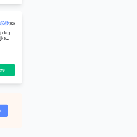
(82)
j dag
tes
n