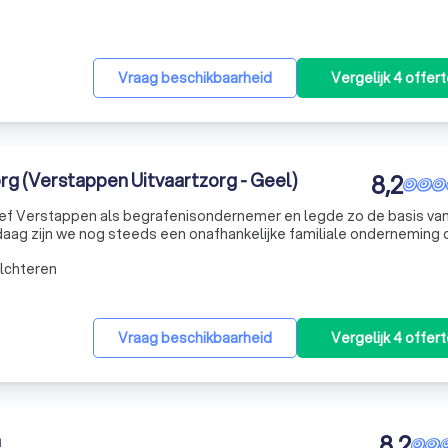
Vraag beschikbaarheid
Vergelijk 4 offer
rg (Verstappen Uitvaartzorg - Geel)
8,2
Jef Verstappen als begrafenisondernemer en legde zo de basis va
aag zijn we nog steeds een onafhankelijke familiale onderneming 
ersoonlijke en correcte service. We verzorgen niet alleen uitvaarte
lchteren
Vraag beschikbaarheid
Vergelijk 4 offer
n
8,2