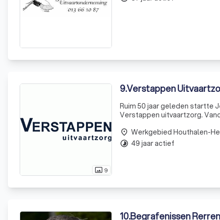
9
.
Verstappen Uitvaartzo
Ruim 50 jaar geleden startte 
Verstappen uitvaartzorg. Vand
garant staat voor een warme, p
Werkgebied Houthalen-He
geme
place
49 jaar actief
timelapse
9
photo_size_select_actual
10
.
Begrafenissen Rerre