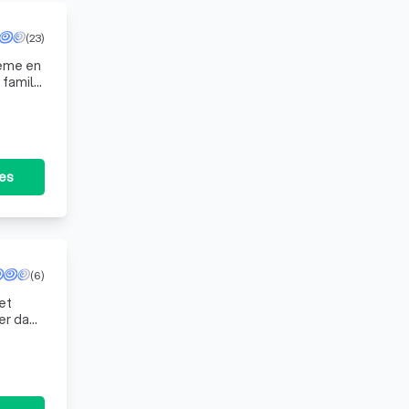
(23)
ieme en
 familie
tes
(6)
et
per dag