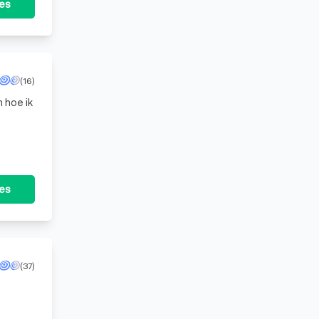
tes
(16)
tes
(37)