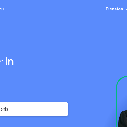
 u
Diensten
in
r
enis