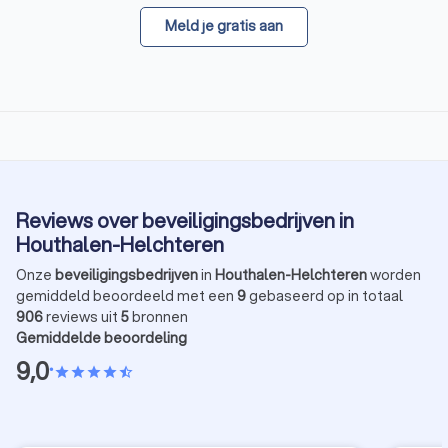
Meld je gratis aan
Reviews over beveiligingsbedrijven in
Houthalen-Helchteren
Onze
beveiligingsbedrijven
in
Houthalen-Helchteren
worden
gemiddeld beoordeeld met een
9
gebaseerd op in totaal
906
reviews uit
5
bronnen
Gemiddelde beoordeling
9,0
•
star
star
star
star
star_half