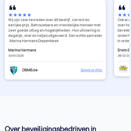
star
star
star
star
star
star
star
sta
Wij zijn zeer tevreden over dit bedrijf , correct en
Ook al 
eerlijke prijs . Betrouwbare en vriendelijke mensen met
over he
zeer goede uitleg en mogelijkheden . Hun uitvoering is
bereikba
degelijk , snel en netjes uitgevoerd . Een echte aanrader
onderho
. Marina Hermans Diepenbeek
in orde.
Marina Hermans
Erwin E
10/01/2026
06/12/20
DBMB.be
Bekijk profiel
Over beveiligingsbedrijven in