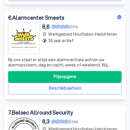
6
.
Alarmcenter Smeets
8,6
(11)
Werkgebied Houthalen-Helchteren
place
35 jaar actief
timelapse
Bij ons staat er altijd een alarmcentrale achter uw
alarmsysteem, dag en nacht, week of weekend. Wij
zorgen ervoor dat u altijd weet wie u aan de lijn heeft als
uw systeem iets opmerkt. Bij onraad ontvangt u
Prijsopgave
onmiddellijk een telefoontje, 365 dagen per jaar, 24 uur
per dag. Onze overzichtscamera's bi
Beschikbaarheid
7
.
Belsec Allround Security
8,3
(10)
Werkgebied Houthalen-Helchteren
place