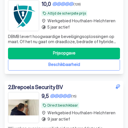
10,0
(128)
Altijd de scherpste prijs
local_offer
Werkgebied Houthalen-Helchteren
place
5 jaar actief
timelapse
DBMB levert hoogwaardige beveiligingsoplossingen op
maat. Of het nu gaat om draadloze, bedrade of hybride
alarmsystemen, wij zorgen voor een veilige en
betrouwbare installatie, aangepast aan uw specifieke
Prijsopgave
wensen en situatie. Kies voor kwaliteit en expertise.
Beschikbaarheid
2
.
Brepoels Security BV
9,5
(15)
Direct beschikbaar
local_offer
Werkgebied Houthalen-Helchteren
place
9 jaar actief
timelapse