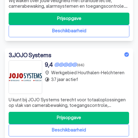
Wij waken over jouw veiligheid met branddetectie,
camerabewaking, alarmsystemen en toegangscontrole.
Dankzij onze praktische, betaalbare oplossingen voel je je
veilig in je huis of bedrijf.
Prijsopgave
Beschikbaarheid
3
.
JOJO Systems
9,4
(66)
Werkgebied Houthalen-Helchteren
place
37 jaar actief
timelapse
U kunt bij JOJO Systems terecht voor totaaloplossingen
op vlak van camerabewaking, toegangscontrole,
slagbomen, schuifpoorten, telecom, inbraak- en
brandalarmen. Zowel professionelen als particulieren
Prijsopgave
maken gebruik van onze service, omdat onze manier van
werken onze klanten altijd totale ontzorging
Beschikbaarheid