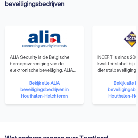
beveiligingsbedrijven
ALIA Security is de Belgische
INCERT is sinds 200
beroepsvereniging van de
kwaliteitslabel bij u
elektronische beveiliging. ALIA
diefstalbeveiliging
Security vertegenwoordigt de
gebouwen en voertu
installateurs, de fabrikanten en
Bekijk alle ALIA
België. Om uw woni
Bekijk alle 
de distributeurs inzake
beveiligingsbedrijven in
beschermen tegen d
beveiligingsbed
inbraakdetectie, branddetectie,
Houthalen-Helchteren
inbraak, moet u op 
Houthalen-He
toegangscontrole en
betrouwbare beveil
camerabewaking.
kunnen rekenen. He
label certificeert i
die blijk geven van
die beantwoorden 
hoog serviceniveau