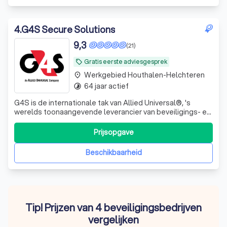
4
.
G4S Secure Solutions
9,3
(21)
Gratis eerste adviesgesprek
local_offer
Werkgebied Houthalen-Helchteren
place
64 jaar actief
timelapse
G4S is de internationale tak van Allied Universal®, 's
werelds toonaangevende leverancier van beveiligings- en
facilitaire diensten en een vertrouwde partner voor meer
dan 400 van de Fortune 500-bedrijven. Het bedrijf levert
Prijsopgave
ongeëvenaarde klantrelaties, innovatieve oplossingen,
geavanceerde slimme t
Beschikbaarheid
Tip! Prijzen van 4 beveiligingsbedrijven
vergelijken