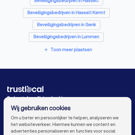
Beveiligingsbedrijven in Hasselt
Beveiligingsbedrijven in Hasselt Kermt
Beveiligingsbedrijven in Genk
Beveiligingsbedrijven in Lummen
Beveiligingsbedrijven in Opglabbeek
Toon meer plaatsen
add
Beveiligingsbedrijven in Lummen Meldert
Beveiligingsbedrijven in Overpelt
Beveiligingsbedrijven in Tessenderlo
Beveiligingsbedrijven in Mol
De beste beveiligingsbedrijven voor u
Wij gebruiken cookies
Beveiligingsbedrijven in Antwerpen
info@trustlocal.be
Om u beter en persoonlijker te helpen, analyseren we
Beveiligingsbedrijven in Gent
het websiteverkeer. Hiermee kunnen we content en
advertenties personaliseren en functies voor social
Beveiligingsbedrijven in Brugge