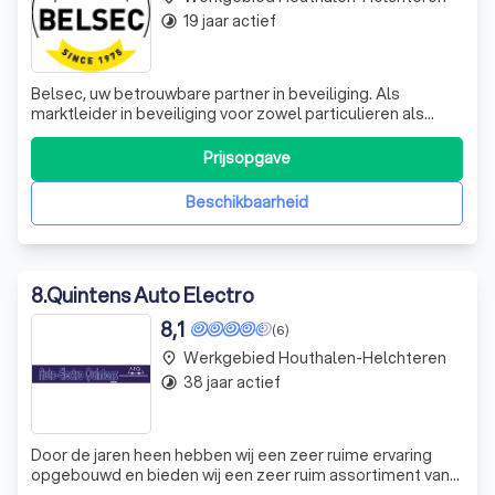
19 jaar actief
timelapse
Belsec, uw betrouwbare partner in beveiliging. Als
marktleider in beveiliging voor zowel particulieren als
bedrijven, zetten wij ons sinds 1975 in voor de veiligheid
van uw huis, werf of bedrijfsgebouwen in heel België.
Prijsopgave
Onze toegewijde professionals werken uitsluitend met
partners die hoogtechnologi
Beschikbaarheid
8
.
Quintens Auto Electro
8,1
(6)
Werkgebied Houthalen-Helchteren
place
38 jaar actief
timelapse
Door de jaren heen hebben wij een zeer ruime ervaring
opgebouwd en bieden wij een zeer ruim assortiment van
producten en diensten aan. Opgelet: vanaf 2013 nieuwe