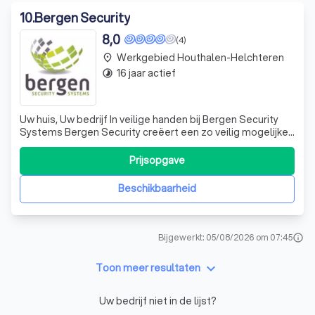
10
.
Bergen Security
8,0
(4)
Werkgebied Houthalen-Helchteren
place
16 jaar actief
timelapse
Uw huis, Uw bedrijf In veilige handen bij Bergen Security
Systems Bergen Security creëert een zo veilig mogelijke
woon- en werkomgeving waar u zich als klant beschermd
weet. Onze beveiligingssystemen werken enerzijds
Prijsopgave
preventief, anderzijds alarmeren ze tijdig van zodra een
onveilige situatie zich
Beschikbaarheid
Bijgewerkt: 05/08/2026 om 07:45
info
keyboard_arrow_down
Toon meer resultaten
Uw bedrijf niet in de lijst?