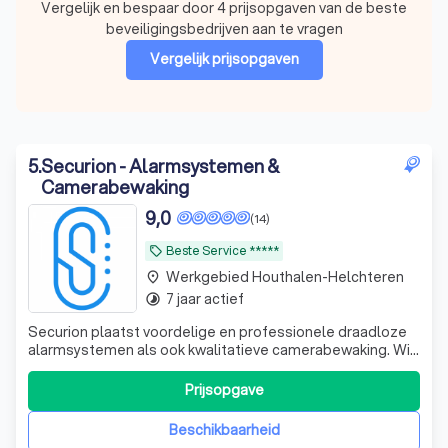
Vergelijk en bespaar door 4 prijsopgaven van de beste
beveiligingsbedrijven aan te vragen
Vergelijk prijsopgaven
5
.
Securion - Alarmsystemen &
Camerabewaking
9,0
(14)
Beste Service *****
local_offer
Werkgebied Houthalen-Helchteren
place
7 jaar actief
timelapse
Securion plaatst voordelige en professionele draadloze
alarmsystemen als ook kwalitatieve camerabewaking. Wij
werken in heel Limburg en de Antwerpse Kempen.
Prijsopgave
Beschikbaarheid