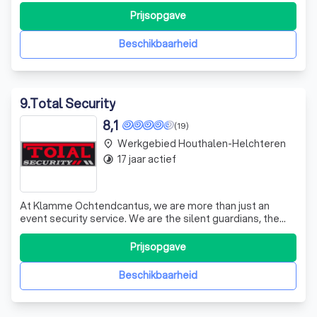
wetgeving omtrent privé gebruik bedrijfsvoertuigen! Wij
Prijsopgave
kunnen daarbij helpen dit op een makkelijke en efficiënte
manier te doen. Openin
Beschikbaarheid
9
.
Total Security
8,1
(19)
Werkgebied Houthalen-Helchteren
place
17 jaar actief
timelapse
At Klamme Ochtendcantus, we are more than just an
event security service. We are the silent guardians, the
watchful protectors, ensuring your event runs smoothly
and safely. Our team, with its vast experience and
Prijsopgave
dedication, is always ready to strut and fret upon the
stage of your event, providing t
Beschikbaarheid