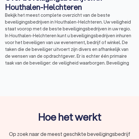
Houthalen-Helchteren
Bekijk het meest complete overzicht van de beste
beveiligingsbedrijven in Houthalen-Helchteren. Uw veiligheid
staat voorop met de beste beveiligingsbedrijven in uw regio.
In Houthalen-Helchteren kunt u beveiligingsbedrijven inhuren
voor het beveiligen van uw evenement, bedrijf of winkel. De
taken die de beveiliger uitvoert zijn divers en afhankelijk van
de wensen van de opdrachtgever. Er is echter één primaire
taak van de beveiliger: de veiligheid waarborgen. Beveiliging
kan voor verschillende doeleinden ingezet worden.
Beveiliging bij evenementen: beveiligers bij
evenementen zoals festivals, concerten of
sportevenementen hebben vaak meerdere functies.
Evenementenbeveiliging gaat om toezicht houden en
het herkennen en inschatten van gevaarlijke situaties.
Beveiliging bij winkels: beveiligers bij winkels staan vaak
bij de entree en uitgang en letten daarbij op verdachte
Hoe het werkt
omstandigheden en afwijkend gedrag van bezoekers.
Winkelbeveiliging is er om winkeldiefstal tegen te gaan.
Beveiliging van personen: persoonsbeveiliging gaat om
Op zoek naar de meest geschikte beveiligingsbedrijf
de veiligheid van een persoon, vaak een VIP. Wanneer