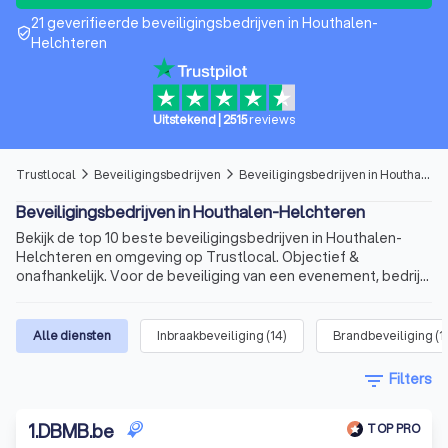
21 geverifieerde beveiligingsbedrijven in Houthalen-
verified_user
Helchteren
Uitstekend
|
2515
reviews
Trustlocal
Beveiligingsbedrijven
Beveiligingsbedrijven in Houthalen-Helchteren
arrow_forward_ios
arrow_forward_ios
Beveiligingsbedrijven in Houthalen-Helchteren
Bekijk de top 10 beste beveiligingsbedrijven in Houthalen-
Helchteren en omgeving op Trustlocal. Objectief &
onafhankelijk. Voor de beveiliging van een evenement, bedrijf
of woning.
Alle diensten
Inbraakbeveiliging
(
14
)
Brandbeveiliging
(
1
filter_list
Filters
1
.
DBMB.be
TOP PRO