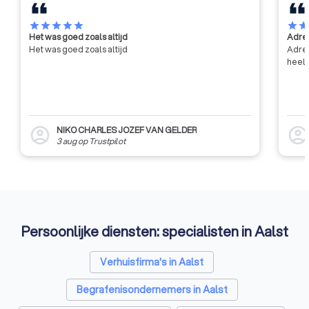
aanvragen van niet-Europese
architecten om toelating te
star
star
star
star
star
star
sta
Het was goed zoals altijd
Adres
krijgen voor de uitoefening van
Het was goed zoals altijd
Adres
het beroep van architect in
heel 
België.
NIKO CHARLES JOZEF VAN GELDER
account_circle
account_circl
3 aug
op
Trustpilot
Persoonlijke diensten: specialisten in Aalst
Verhuisfirma's in Aalst
Begrafenisondernemers in Aalst