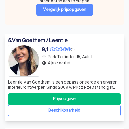
architecten aan te vragen
Vergelijk prijsopgaven
5
.
Van Goethem / Leentje
9,1
(14)
Park Terlinden 15, Aalst
place
4 jaar actief
timelapse
Leentje Van Goethem is een gepassioneerde en ervaren
interieurontwerper. Sinds 2009 werkt ze zelfstandig in
deze sector, een keuze die voortvloeide uit haar liefde
voor architectuur en interieur. Haar passie was al duidelijk
Prijsopgave
merkbaar voordat ze haar studies aan de Hogeschool
voor Wetenschap en Kunst
Beschikbaarheid