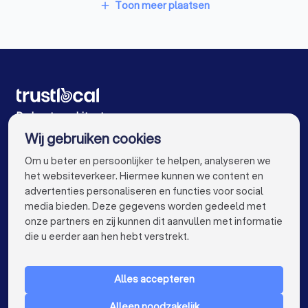
Architecten in Buggenhout
Toon meer plaatsen
add
Architecten in Antwerpen
Architecten in Gent
Architecten in Brugge
Architecten in Leuven
Architecten in Mechelen
Architecten in Kortrijk
Architecten in Hasselt
Architecten in Sint-Niklaas
De beste architecten voor u
Wij gebruiken cookies
Architecten in Genk
Architecten in Roeselare
info@trustlocal.be
Om u beter en persoonlijker te helpen, analyseren we
Architecten in Beveren
Architecten in Beringen
het websiteverkeer. Hiermee kunnen we content en
advertenties personaliseren en functies voor social
Architecten in Turnhout
Architecten in Dilbeek
media bieden. Deze gegevens worden gedeeld met
onze partners en zij kunnen dit aanvullen met informatie
Architecten in Heist-op-den-Berg
keyboard_arrow_down
VOOR PARTICULIEREN
die u eerder aan hen hebt verstrekt.
Architecten in Sint-Truiden
Architecten in Lokeren
keyboard_arrow_down
VOOR BEDRIJVEN
Architecten in Brasschaat
Architecten in de buurt
Alles accepteren
keyboard_arrow_down
OVER TRUSTLOCAL
Alleen noodzakelijk