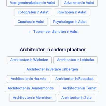
Vastgoedmakelaars in Aalst
Advocaten in Aalst
Fotografen in Aalst
Rijscholen in Aalst
Coaches in Aalst
Psychologen in Aalst
Relatietherapeut in Aalst
Reisbureaus in Aalst
Toon meer diensten in Aalst
add
Personal trainers in Aalst
Architecten in andere plaatsen
Architecten in Wichelen
Architecten in Lebbeke
Architecten in Berlare Uitbergen
Architecten in Herzele
Architecten in Roosdaal
Architecten in Dendermonde
Architecten in Ternat
Architecten in Merchtem
Architecten in Zele