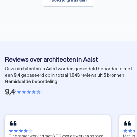
Meld je gratis aan
Reviews over architecten in Aalst
Onze
architecten
in
Aalst
worden gemiddeld beoordeeld met
een
9,4
gebaseerd op in totaal
1.643
reviews uit
5
bronnen
Gemiddelde beoordeling
9,4
•
star
star
star
star
star_half
star
star
star
star
star
star
star
sta
Fijne samenwerking met SITO voor de werken op onze
Met Jon