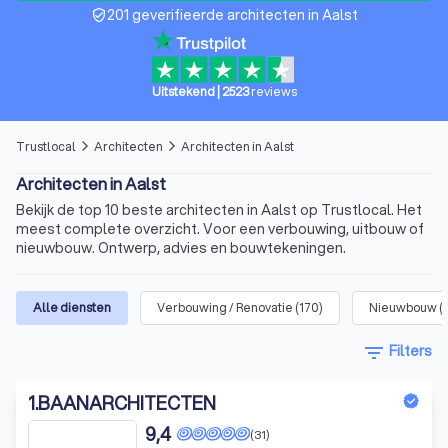
201 geverifieerde architecten in Aalst
verified_user
Uitstekend
|
2523
reviews
Trustlocal
Architecten
Architecten in Aalst
arrow_forward_ios
arrow_forward_ios
Architecten in Aalst
Bekijk de top 10 beste architecten in Aalst op Trustlocal. Het
meest complete overzicht. Voor een verbouwing, uitbouw of
nieuwbouw. Ontwerp, advies en bouwtekeningen.
Alle diensten
Verbouwing / Renovatie
(
170
)
Nieuwbouw
(
filter_list
Filters
1
.
BAANARCHITECTEN
9,4
(31)