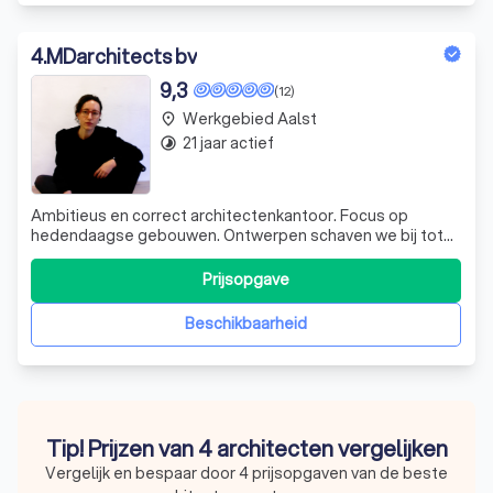
4
.
MDarchitects bv
9,3
(12)
Werkgebied Aalst
place
21 jaar actief
timelapse
Ambitieus en correct architectenkantoor. Focus op
hedendaagse gebouwen. Ontwerpen schaven we bij tot
de essentie. Dit houdt het bouwbudget in toom, de timing
strak en de uitvoering haalbaar.
Prijsopgave
Beschikbaarheid
Tip! Prijzen van 4 architecten vergelijken
Vergelijk en bespaar door 4 prijsopgaven van de beste