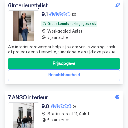
6
.
Interieurstylist
9,1
(10)
Gratis kennismakingsgesprek
local_offer
Werkgebied Aalst
place
7 jaar actief
timelapse
Als interieurontwerper help ik jou om van je woning, zaak
of project een sfeervolle, functionele en tijdloze plek te
maken. Ik vertaal jouw woonwensen, stijl en
persoonlijkheid naar een concreet interieurconcept met
Prijsopgave
harmonie in kleuren, materialen, verlichting, meubels en
indeling. Mijn doel is om r
Beschikbaarheid
7
.
ANSO interieur
9,0
(9)
Stationstraat 11, Aalst
place
5 jaar actief
timelapse