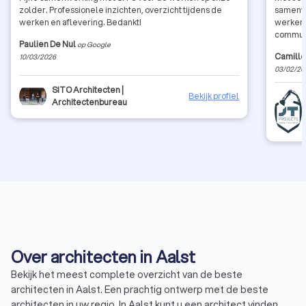
zolder. Professionele inzichten, overzicht tijdens de
samenwe
werken en aflevering. Bedankt!
werken 
communi
Paulien De Nul
op Google
Camille
10/03/2026
03/02/20
SITO Architecten |
Bekijk profiel
Architectenbureau
Over architecten in Aalst
Bekijk het meest complete overzicht van de beste
architecten in Aalst. Een prachtig ontwerp met de beste
architecten in uw regio. In Aalst kunt u een architect vinden