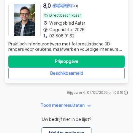
8,0
(1)
Direct beschikbaar
local_offer
Werkgebied Aalst
place
Opgericht in 2026
timelapse
03 808 91 62
phone
Praktisch interieurontwerp met fotorealistische 3D-
renders voor keukens, maatwerk en volledige interieurs.
Duidelijke plannen, realistische visualisaties en advies op
maat in Provincie Antwerpen.
Prijsopgave
Beschikbaarheid
Bijgewerkt: 07/08/2026 om 03:19
info
keyboard_arrow_down
Toon meer resultaten
Uw bedrijf niet in de lijst?