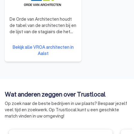
De Orde van Architecten houdt
de tabel van de architecten bij en
de lijst van de stagiairs die het
beroep van architect mogen
uitoefenen. De Orde maakt het
Bekijk alle VROA architecten in
stagereglement op en waakt
Aalst
over de kwaliteit de stages. Ze
houdt onder meer ook het
register van dienstverrichters bij
voor onderdanen van Europese
lidstaten die in België tijdelijk en
incidenteel het beroep van
Wat anderen zeggen over Trustlocal
architect uitoefenen en
controleert eveneens of niet-
Op zoek naar de beste bedrijven in uw plaats? Bespaar jezelf
Belgische onderdanen aan de
veel tijd en zoekwerk. Op Trustlocal kunt u een geschikte
voorwaarden voldoen om in
match vinden in uw omgeving!
België opgenomen te worden op
de Lijst der stagiairs. Daarnaast
adviseert de Orde over