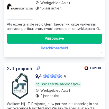
Werkgebied Aalst
place
18 jaar actief
timelapse
Als experts in de regio Gent, bieden wij onze vakkennis
aan voor particulieren, investeerders en ontwikkelaars. Of
het nu gaat om een woningaankoop, renovatie of
investeringsproject, wij staan klaar om u te ondersteunen.
Prijsopgave
Onze aanpak is grondig en persoonlijk: we beginnen met
een schets en werken dez
Beschikbaarheid
2
.
Jt-projects
TOP PRO
9,4
(42)
Gratis eerste adviesgesprek
local_offer
Werkgebied Aalst
place
2 jaar actief
timelapse
Welkom bij JT-Projects, jouw partner in tuinaanleg in het
betoverende Pajottenland! Wij zijn de specialisten die