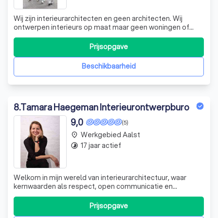
Wij zijn interieurarchitecten en geen architecten. Wij
ontwerpen interieurs op maat maar geen woningen of
aanbouwen of doen geen aanvragen bij de gemeentes.
Welkom bij ANSO Interieur, een kantoor die zich
Prijsopgave
specialiseert in het ontwerpen van leef- en
werkomgevingen voor zowel particulieren als prof
Beschikbaarheid
8
.
Tamara Haegeman Interieurontwerpburo
9,0
(5)
Werkgebied Aalst
place
17 jaar actief
timelapse
Welkom in mijn wereld van interieurarchitectuur, waar
kernwaarden als respect, open communicatie en
eerlijkheid de bouwstenen vormen van elke
samenwerking. In mijn creatieve proces combineer ik
Prijsopgave
esthetiek, functionaliteit en duurzaamheid om unieke