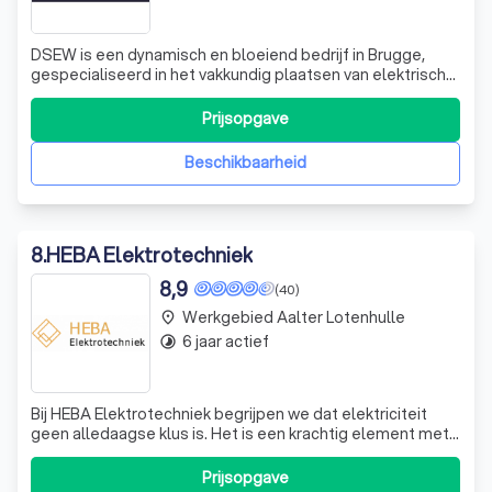
DSEW is een dynamisch en bloeiend bedrijf in Brugge,
gespecialiseerd in het vakkundig plaatsen van elektrische
installaties. Of het nu gaat om kleine of grote
elektriciteitswerken, domotica, renovatie- of
Prijsopgave
nieuwbouwprojecten, wij zorgen voor een naadloze
uitvoering. Onze expertise strekt zich uit tot
Beschikbaarheid
8
.
HEBA Elektrotechniek
8,9
(40)
Werkgebied Aalter Lotenhulle
place
6 jaar actief
timelapse
Bij HEBA Elektrotechniek begrijpen we dat elektriciteit
geen alledaagse klus is. Het is een krachtig element met
een potentieel om te verwonden of zelfs te doden.
Daarom raden we het sterk af om zonder voldoende
Prijsopgave