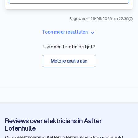
Bijgewerkt: 08/08/2026 om 22:38
info
keyboard_arrow_down
Toon meer resultaten
Uw bedrijf niet in de lijst?
Meld je gratis aan
Reviews over elektriciens in Aalter
Lotenhulle
Onze
elektriciens
in
Aalter Lotenhulle
worden gemiddeld