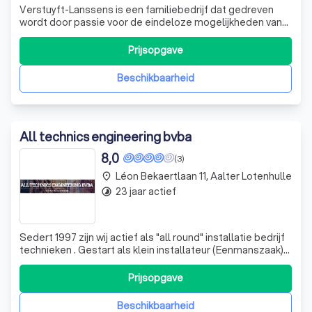
Verstuyft-Lanssens is een familiebedrijf dat gedreven
wordt door passie voor de eindeloze mogelijkheden van
elektriciteit. Onder leiding van de broers Davy en Gunnar
Verstuyft, en met de onmisbare steun van hun moeder,
Prijsopgave
heeft het bedrijf zich gespecialiseerd in totaalprojecten
waarbij verschillende t
Beschikbaarheid
All technics engineering bvba
8,0
(3)
Léon Bekaertlaan 11, Aalter Lotenhulle
place
23 jaar actief
timelapse
Sedert 1997 zijn wij actief als "all round" installatie bedrijf
technieken . Gestart als klein installateur (Eenmanszaak)
voor particuliere woningen zijn we vandaag gegroeid tot
een professioneel team (Vennootschap All Technics) dat
Prijsopgave
instaat voor het ontwerp en de uitvoering van elektriciteit ,
sanit
Beschikbaarheid