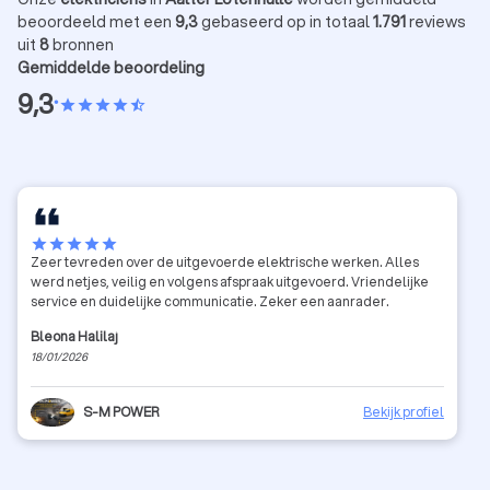
beoordeeld met een
9,3
gebaseerd op in totaal
1.791
reviews
uit
8
bronnen
Gemiddelde beoordeling
9,3
•
star
star
star
star
star_half
star
star
star
star
star
Zeer tevreden over de uitgevoerde elektrische werken. Alles
werd netjes, veilig en volgens afspraak uitgevoerd. Vriendelijke
service en duidelijke communicatie. Zeker een aanrader.
Bleona Halilaj
18/01/2026
S-M POWER
Bekijk profiel