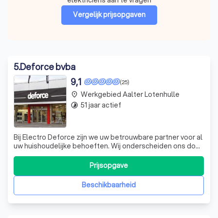
Vergelijk prijsopgaven
5
.
Deforce bvba
9,1
(25)
Werkgebied Aalter Lotenhulle
place
51 jaar actief
timelapse
Bij Electro Deforce zijn we uw betrouwbare partner voor al
uw huishoudelijke behoeften. Wij onderscheiden ons door
onze expertise in het adviseren van de perfecte
vaatwasser, wijnkoeler of diepvries voor uw huis. Of u nu
Prijsopgave
op zoek bent naar een inbouw vaatwasser, een vrijstaande
wijnkoeler of een kast
Beschikbaarheid