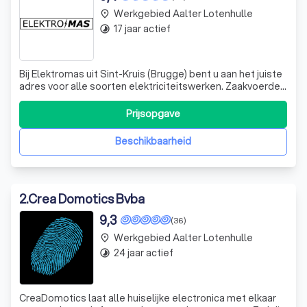
Werkgebied Aalter Lotenhulle
place
17 jaar actief
timelapse
Bij Elektromas uit Sint-Kruis (Brugge) bent u aan het juiste
adres voor alle soorten elektriciteitswerken. Zaakvoerder
Thomas Debruyne heeft meer dan tien jaar ervaring in de
sector en runt zijn eenmanszaak met veel passie. Hij
Prijsopgave
levert steeds een kwalitatieve service tegen betaalbare
prijzen.
Beschikbaarheid
2
.
Crea Domotics Bvba
9,3
(36)
Werkgebied Aalter Lotenhulle
place
24 jaar actief
timelapse
CreaDomotics laat alle huiselijke electronica met elkaar