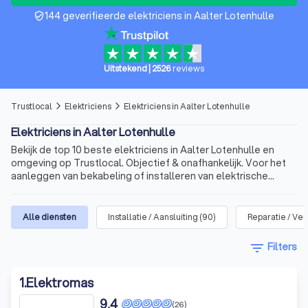
144 geverifieerde elektriciens in Aalter Lotenhulle
verified_user
Uitstekend
|
2526
reviews
Trustlocal
Elektriciens
Elektriciens in Aalter Lotenhulle
arrow_forward_ios
arrow_forward_ios
Elektriciens in Aalter Lotenhulle
Bekijk de top 10 beste elektriciens in Aalter Lotenhulle en
omgeving op Trustlocal. Objectief & onafhankelijk. Voor het
aanleggen van bekabeling of installeren van elektrische
apparatuur.
Alle diensten
Installatie / Aansluiting
(
90
)
Reparatie / Ve
filter_list
Filters
1
.
Elektromas
9,4
(26)