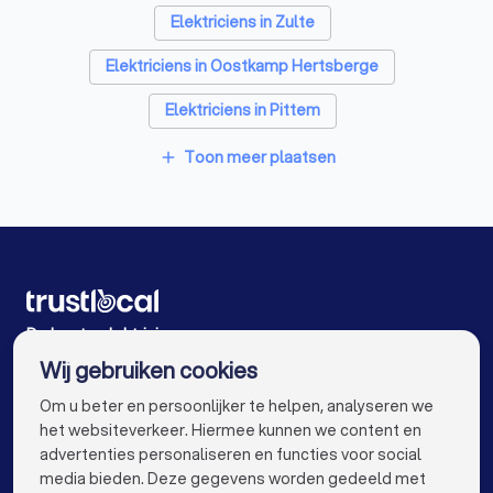
Elektriciens in Zulte
Elektriciens in Oostkamp Hertsberge
Elektriciens in Pittem
Elektriciens in Maldegem Adegem
Toon meer plaatsen
add
Elektriciens in Meulebeke
Elektriciens in Gent
Elektriciens in Gent Mariakerke
Elektriciens in Antwerpen
Elektriciens in Brugge
Elektriciens in Leuven
Elektriciens in Aalst
De beste elektriciens voor u
Wij gebruiken cookies
Elektriciens in Mechelen
Elektriciens in Kortrijk
info@trustlocal.be
Om u beter en persoonlijker te helpen, analyseren we
Elektriciens in Hasselt
Elektriciens in Sint-Niklaas
het websiteverkeer. Hiermee kunnen we content en
advertenties personaliseren en functies voor social
Elektriciens in Genk
Elektriciens in Roeselare
media bieden. Deze gegevens worden gedeeld met