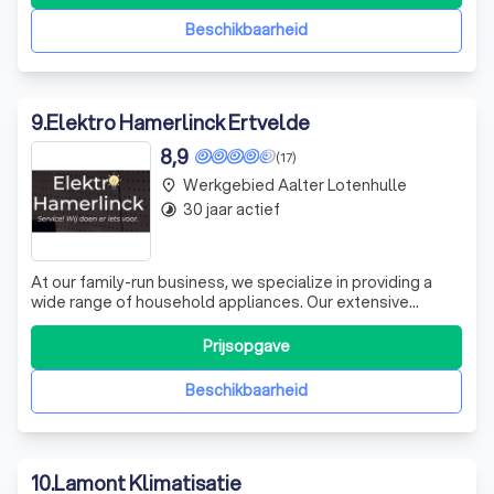
kennis met elektriciteit te werken. Onze professionele
elektriciens hebben jarenlange pr
Beschikbaarheid
9
.
Elektro Hamerlinck Ertvelde
8,9
(17)
Werkgebied Aalter Lotenhulle
place
30 jaar actief
timelapse
At our family-run business, we specialize in providing a
wide range of household appliances. Our extensive
inventory includes washing machines, dryers, dishwashers,
ovens, and even smaller appliances like vacuum cleaners
Prijsopgave
and coffee makers. We pride ourselves on our diverse
selection, ensuring that w
Beschikbaarheid
10
.
Lamont Klimatisatie