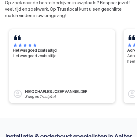
Op zoek naar de beste bedrijven in uw plaats? Bespaar jezelf
veel tijd en zoekwerk. Op Trustlocal kunt u een geschikte
match vinden in uw omgeving!
star
star
star
star
star
star
sta
Het was goed zoals altijd
Adres
Het was goed zoals altijd
Adres
heel 
NIKO CHARLES JOZEF VAN GELDER
account_circle
account_circl
3 aug
op
Trustpilot
Installatie & onderhoud: specialisten in Aalter