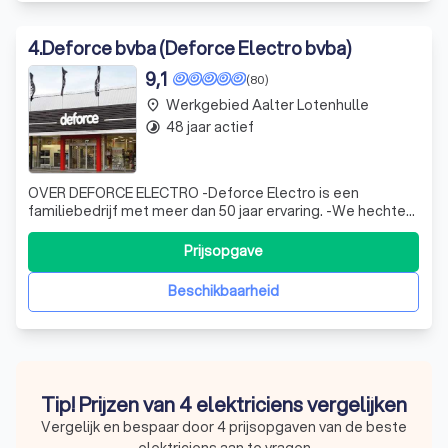
4
.
Deforce bvba (Deforce Electro bvba)
9,1
(80)
Werkgebied Aalter Lotenhulle
place
48 jaar actief
timelapse
OVER DEFORCE ELECTRO -Deforce Electro is een
familiebedrijf met meer dan 50 jaar ervaring. -We hechten
groot belang aan de persoonlijke aanpak. -Door onze
ruime keuze aan huishoudtoestellen hebben we voor
Prijsopgave
iedereen het gepaste toestel. ruime keuze aan: -
vrijstaande toestellen: wasmachine, droogk
Beschikbaarheid
Tip! Prijzen van 4 elektriciens vergelijken
Vergelijk en bespaar door 4 prijsopgaven van de beste
elektriciens aan te vragen