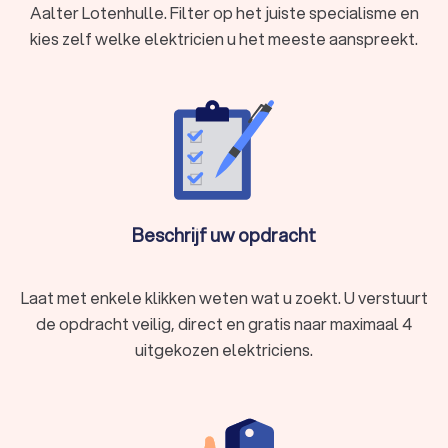
vragen bij verschillende elektriciens. Zo kunt u eenvoudig de
Aalter Lotenhulle. Filter op het juiste specialisme en
elektriciens vergelijken en de expert kiezen die bij u past.
kies zelf welke elektricien u het meeste aanspreekt.
Beschrijf uw opdracht
Laat met enkele klikken weten wat u zoekt. U verstuurt
de opdracht veilig, direct en gratis naar maximaal 4
uitgekozen elektriciens.