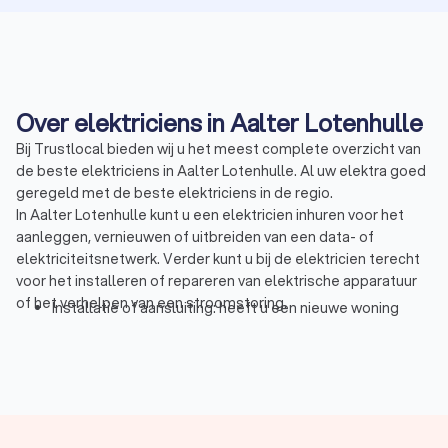
Over elektriciens in Aalter Lotenhulle
Bij Trustlocal bieden wij u het meest complete overzicht van
de beste elektriciens in Aalter Lotenhulle. Al uw elektra goed
geregeld met de beste elektriciens in de regio.
In Aalter Lotenhulle kunt u een elektricien inhuren voor het
aanleggen, vernieuwen of uitbreiden van een data- of
elektriciteitsnetwerk. Verder kunt u bij de elektricien terecht
voor het installeren of repareren van elektrische apparatuur
of het verhelpen van een stroomstoring.
Installatie of aansluiting: heeft u een nieuwe woning
gekocht? Dan wilt u natuurlijk genoeg aansluitpunten
voor alle apparaten en lampen in uw woning. Ook moet
tegenwoordig overal de verbinding met het internet - en
uw slimme apparatuur! - goed zijn. De elektricien kan dit
voor u regelen. Ook als u een bestaand netwerk wilt
renoveren, een stopcontact of groep wilt toevoegen of