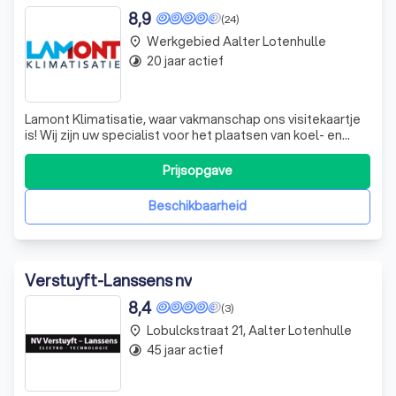
8,9
(24)
Werkgebied Aalter Lotenhulle
place
20 jaar actief
timelapse
Lamont Klimatisatie, waar vakmanschap ons visitekaartje
is! Wij zijn uw specialist voor het plaatsen van koel- en
vriesinstallaties, airconditioning, ventilatie en
warmtepompen. Ook de verhuur en verkoop van koel- en
Prijsopgave
diepvriesaanhangwagens behoren tot onze
mogelijkheden. Wij zorgen altijd voor uw id
Beschikbaarheid
Verstuyft-Lanssens nv
8,4
(3)
Lobulckstraat 21, Aalter Lotenhulle
place
45 jaar actief
timelapse