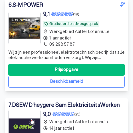
6
.
S-M POWER
9,1
(19)
Gratis eerste adviesgesprek
local_offer
Werkgebied Aalter Lotenhulle
place
1 jaar actief
timelapse
09 298 57 87
phone
Wij zijn een professioneel elektrotechnisch bedrijf dat alle
elektrische werkzaamheden verzorgt. Wij zijn
gespecialiseerd in elektrische installaties, CCTV-
camerasystemen, toegangscontrole en nieuwe
Prijsopgave
installaties voor zowel de commerciële als industriële
sector. Betrouwbaarheid, veiligheid en kwalite
Beschikbaarheid
7
.
DSEW D'heygere Sam ElektriciteitsWerken
9,0
(23)
Werkgebied Aalter Lotenhulle
place
14 jaar actief
timelapse