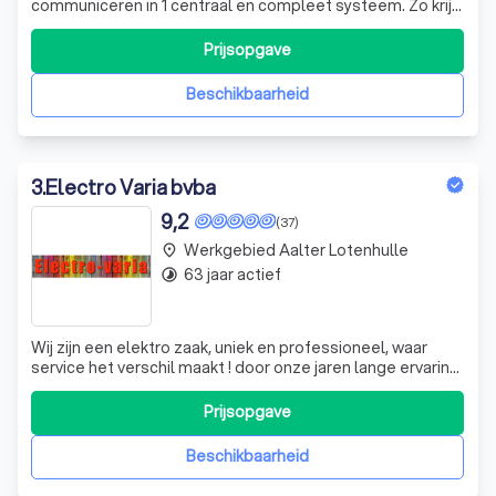
communiceren in 1 centraal en compleet systeem. Zo krijg
jij de wereld aan je vingertoppen en bepaal je met 1 kleine
aanraking alle omgevingsfactoren. CREADOMOTICS
Prijsopgave
VOOR IEDEREEN Als je woorden als ‘electronica’,
‘domotica’, ‘bedieningspaneel’
Beschikbaarheid
3
.
Electro Varia bvba
9,2
(37)
Werkgebied Aalter Lotenhulle
place
63 jaar actief
timelapse
Wij zijn een elektro zaak, uniek en professioneel, waar
service het verschil maakt ! door onze jaren lange ervaring
begrijpen we u als klant. we voorzien u van professionele
uitleg, levering aan huis zonder meerprijs en van begin tot
Prijsopgave
einde een persoonlijke service. verder herstellen we ook
toeste
Beschikbaarheid