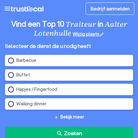
menu
Bedrijf aanmelden
Vind een Top 10
in
Traiteur
Aalter
Lotenhulle
Wijzig plaats
edit
Selecteer de dienst die u nodig heeft
Barbecue
Buffet
Hapjes / Fingerfood
Walking dinner
Bekijk meer
add
Zoeken
search