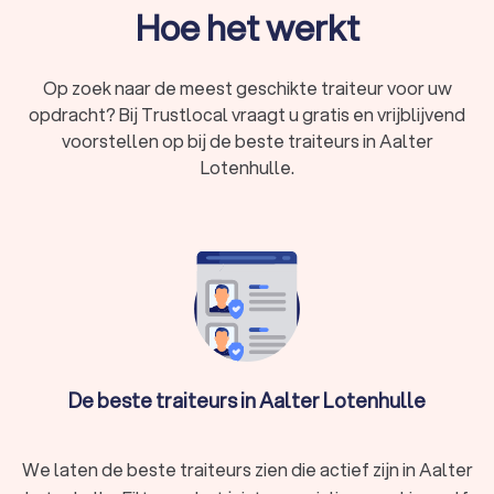
uitstekende gemiddelde Trustoo-score van een 8.9, kiest u
Hoe het werkt
zonder gedoe de traiteur die het beste bij uw wensen en
budget past.
Op zoek naar de meest geschikte traiteur voor uw
opdracht? Bij Trustlocal vraagt u gratis en vrijblijvend
Wat is een traiteur?
voorstellen op bij de beste traiteurs in Aalter
Een traiteur is een professionele kok of cateringbedrijf dat
Lotenhulle.
kant-en-klare gerechten bereidt en verkoopt. U kunt de
maaltijden afhalen of laten bezorgen aan huis. Het verschil
met een restaurant is dat u bij een traiteur in Aalter Lotenhulle
meestal niet ter plaatse eet, maar de gerechten meeneemt
of thuis laat leveren.
Traiteurs in Aalter Lotenhulle bieden zowel dagelijkse
maaltijden als feestelijke gerechten aan. U kunt er terecht
voor dagschotels aan huis, buffetten, feestmenu’s en zelfs
verfijnde culinaire schotels. De meeste traiteurs werken met
De beste traiteurs in Aalter Lotenhulle
verse ingrediënten en stellen een gevarieerd menu samen,
zodat u altijd iets nieuws kunt proberen.
We laten de beste traiteurs zien die actief zijn in Aalter