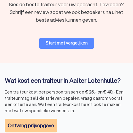
Kies de beste traiteur voor uw opdracht. Tevreden?
Levering en service kiezen
: als u een traiteur gevonden
heeft spreekt u daar de gewenste service, locatie en
Schrijf een review zodat we ook bezoekers na u het
datum af. Voor sommige gelegenheden is het ook
beste advies kunnen geven.
mogelijk om vooraf een aantal hapjes te proeven. Zo
weet u zeker of u de juiste keuze maakt.
Naast losse bestellingen bieden veel traiteurs ook volledige
evenementcatering, inclusief bediening en opmaak ter
Start met vergelijken
plaatse, aan. Dit is ideaal voor bruiloften, bedrijfsfeesten of
andere speciale gelegenheden waarbij u volledig ontzorgd
wilt worden.
Wat kost een traiteur in Aalter Lotenhulle?
Traiteur voor feestjes en evenementen
Naast individuele bestellingen biedt een traiteur in Aalter
Een traiteur kost per persoon tussen de
€
25
,-
en
€
40
,-
Een
Lotenhulle ook catering aan huis of op locatie aan voor
traiteur mag zelf de tarieven bepalen, vraag daarom vooraf
speciale gelegenheden. Dit kan gaan om een intiem
een offerte aan. Wat een traiteur kost heeft ook te maken
familiefeest, een uitgebreide verjaardag, een bruiloft of een
met wat uw specifieke wensen zijn.
zakelijk evenement. De meeste traiteurs in Aalter Lotenhulle
werken met verschillende formules, zoals:
Buffetten met een ruime keuze aan warme en koude
Ontvang prijsopgave
gerechten