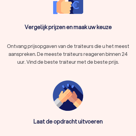
gerechten worden kant-en-klaar geleverd, zodat u enkel nog
hoeft te genieten. Via Trustlocal vraagt u snel en makkelijk
offertes aan van meerdere traiteurs uit Aalter Lotenhulle om
service en kosten te vergelijken.
Vergelijk prijzen en maak uw keuze
Ontvang prijsopgaven van de traiteurs die u het meest
Hoe werkt eten bestellen bij een traiteur in
Aalter Lotenhulle?
aanspreken. De meeste traiteurs reageren binnen 24
uur. Vind de beste traiteur met de beste prijs.
Eten bestellen bij een traiteur via onze website is eenvoudig
en ideaal voor zowel particuliere als zakelijke gelegenheden.
Wilt u een buffet voor een feest, een bedrijfslunch met meer
dan 100 sandwiches of luxe hapjes voor een receptie?
Trustlocal brengt u in contact met de juiste traiteurs. De
werkwijze is als volgt:
Offertes aanvragen
: geef uw wensen door, zoals het
aantal personen en het type catering (bijv. buffet, lunch,
hapjes of diner met bediening).
Laat de opdracht uitvoeren
Traiteurs vergelijken
: ontvang op maat gemaakte
offertes van verschillende traiteurs en kies de optie die
het beste bij uw evenement past.